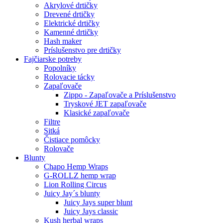
Akrylové drtičky
Drevené drtičky
Elektrické drtičky
Kamenné drtičky
Hash maker
Príslušenstvo pre drtičky
Fajčiarske potreby
Popolníky
Rolovacie tácky
Zapaľovače
Zippo - Zapaľovače a Príslušenstvo
Tryskové JET zapaľovače
Klasické zapaľovače
Filtre
Sitká
Čistiace pomôcky
Rolovače
Blunty
Chapo Hemp Wraps
G-ROLLZ hemp wrap
Lion Rolling Circus
Juicy Jay´s blunty
Juicy Jays super blunt
Juicy Jays classic
Kush herbal wraps