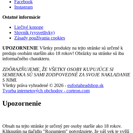
Facebook
Instagram
Ostatné informácie
Liečivé konope
Slovník (vysvetlivky)
Zásady používania cookies
UPOZORNENIE
Všetky produkty na tejto stránke sú určené k
predaju osobám starším ako 18 rokov! Obrázky na stránke sú iba
informačného charakteru.
ZDÔRAZŇUJEME, ŽE VŠETKY OSOBY KUPUJÚCE SI
SEMIENKA SÚ SAMI ZODPOVEDNÉ ZA SVOJE NAKLADANIE
S NIMI.
Všetky práva vyhradené © 2026 -
euforiaheadshop.sk
Tvorba internetových obchodov - corteon.com
Upozornenie
Obsah na tejto stránke je určený pre osoby staršie ako 18 rokov.
Kliknutím na tlačidlo "Rozumiem" potvrdzujete, že váš vek je vyšší