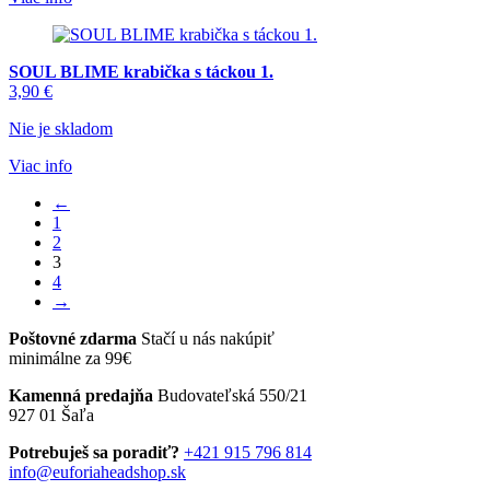
SOUL BLIME krabička s táckou 1.
3,90
€
Nie je skladom
Viac info
←
1
2
3
4
→
Poštovné zdarma
Stačí u nás nakúpiť
minimálne za 99€
Kamenná predajňa
Budovateľská 550/21
927 01 Šaľa
Potrebuješ sa poradiť?
+421 915 796 814
info@euforiaheadshop.sk