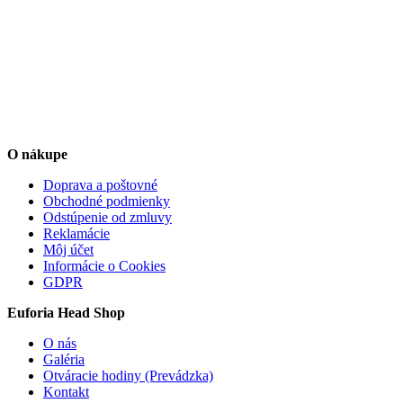
O nákupe
Doprava a poštovné
Obchodné podmienky
Odstúpenie od zmluvy
Reklamácie
Môj účet
Informácie o Cookies
GDPR
Euforia Head Shop
O nás
Galéria
Otváracie hodiny (Prevádzka)
Kontakt