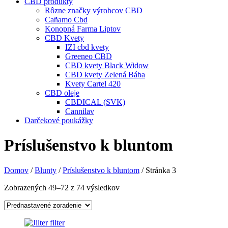
CBD produkty
Rôzne značky výrobcov CBD
Cañamo Cbd
Konopná Farma Liptov
CBD Kvety
IZI cbd kvety
Greeneo CBD
CBD kvety Black Widow
CBD kvety Zelená Bába
Kvety Cartel 420
CBD oleje
CBDICAL (SVK)
Cannilav
Darčekové poukážky
Príslušenstvo k bluntom
Domov
/
Blunty
/
Príslušenstvo k bluntom
/ Stránka 3
Zobrazených 49–72 z 74 výsledkov