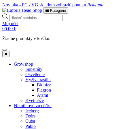
Novinka - PG / VG skladom
zobraziť ponuku
Reklama
Kategórie
Products
search
Môj účet
0
0,00
€
Žiadne produkty v košíku.
Growshop
Substráty
Osvetlenie
Výživa rastlín
Biobizz
Plagron
Atami
Kvetináče
Nikotínové vrecúška
Iceberg
Fedrs
Cuba
Pablo