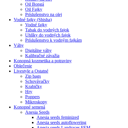
Oil Bongá
Oil Fajky
Príslušenstvo na olej
Vodné fajky (Shisha)
Vodné fajky
Tabak do vodných fajok
Uhlíky do vodných fajok
Príslušenstvo k vodným fajkám
Váhy
Digitálne váhy
Kalibračné závažia
Konopná kozmetika a potraviny
Oblečenie
Livestyle a Ostatné
Zip bags
Schovávačky
Krabičky
Hry
Poppers
Mikroskopy
Konopné semená
Anesia Seeds
Anesia seeds feminized
Anesia seeds autoflowering
Anesia seeds Landraces FEM