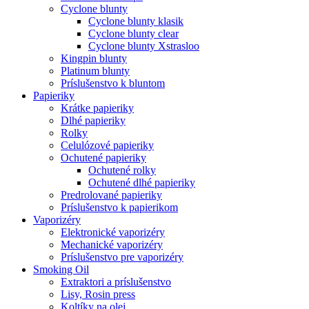
Cyclone blunty
Cyclone blunty klasik
Cyclone blunty clear
Cyclone blunty Xstrasloo
Kingpin blunty
Platinum blunty
Príslušenstvo k bluntom
Papieriky
Krátke papieriky
Dlhé papieriky
Rolky
Celulózové papieriky
Ochutené papieriky
Ochutené rolky
Ochutené dlhé papieriky
Predrolované papieriky
Príslušenstvo k papierikom
Vaporizéry
Elektronické vaporizéry
Mechanické vaporizéry
Príslušenstvo pre vaporizéry
Smoking Oil
Extraktori a príslušenstvo
Lisy, Rosin press
Koltíky na olej