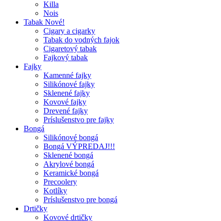
Killa
Nois
Tabak Nové!
Cigary a cigarky
Tabak do vodných fajok
Cigaretový tabak
Fajkový tabak
Fajky
Kamenné fajky
Silikónové fajky
Sklenené fajky
Kovové fajky
Drevené fajky
Príslušenstvo pre fajky
Bongá
Silikónové bongá
Bongá VÝPREDAJ!!!
Sklenené bongá
Akrylové bongá
Keramické bongá
Precoolery
Kotlíky
Príslušenstvo pre bongá
Drtičky
Kovové drtičky