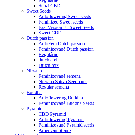
Regulárne
Senzi CBD
Sweet Seeds
Autoflowering Sweet seeds
Feminized Sweet seeds
Fast Version F1 Sweet Seeds
Sweet CBD
Dutch passion
AutoFem Dutch passion
Feminizované Dutch passion
Regulárne
dutch cbd
Dutch mix
Nirvana
Feminizované semená
Nirvana Sativa Seedbank
Regular semená
Buddha
Autoflowering Buddha
Feminizované Buddha Seeds
Pyramid
CBD Pyramid
Autoflowering Pyramid
Feminizované Pyramid seeds
American Strains