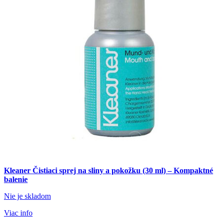
Kleaner Čistiaci sprej na sliny a pokožku (30 ml) – Kompaktné
balenie
Nie je skladom
Viac info