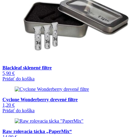
Blackleaf sklenené filtre
5,90
€
Pridať do košíka
Cyclone Wonderberry drevené filtre
1,20
€
Pridať do košíka
Raw rolovacia tácka „PaperMix“
14,90
€