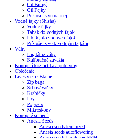
Oil Bongá
Oil Fajky
Príslušenstvo na olej
Vodné fajky (Shisha)
Vodné fajky
Tabak do vodných fajok
Uhlíky do vodných fajok
Príslušenstvo k vodným fajkám
Váhy
Digitálne váhy
Kalibračné závažia
Konopná kozmetika a potraviny
Oblečenie
Livestyle a Ostatné
Zip bags
Schovávačky
Krabičky
Hry
Poppers
Mikroskopy
Konopné semená
Anesia Seeds
Anesia seeds feminized
Anesia seeds autoflowering
Anesia seeds Landraces FEM