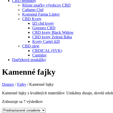
CBD produkty
Rôzne značky výrobcov CBD
Cañamo Cbd
Konopná Farma Liptov
CBD Kvety
IZI cbd kvety
Greeneo CBD
CBD kvety Black Widow
CBD kvety Zelená Bába
Kvety Cartel 420
CBD oleje
CBDICAL (SVK)
Cannilav
Darčekové poukážky
Kamenné fajky
Domov
/
Fajky
/ Kamenné fajky
Kamenné fajky z kvalitných materiálov. Unikátny dizajn, skvelá odoln
Zobrazuje sa 7 výsledkov