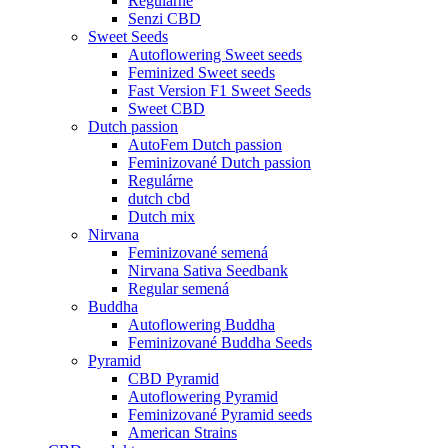
Regulárne
Senzi CBD
Sweet Seeds
Autoflowering Sweet seeds
Feminized Sweet seeds
Fast Version F1 Sweet Seeds
Sweet CBD
Dutch passion
AutoFem Dutch passion
Feminizované Dutch passion
Regulárne
dutch cbd
Dutch mix
Nirvana
Feminizované semená
Nirvana Sativa Seedbank
Regular semená
Buddha
Autoflowering Buddha
Feminizované Buddha Seeds
Pyramid
CBD Pyramid
Autoflowering Pyramid
Feminizované Pyramid seeds
American Strains