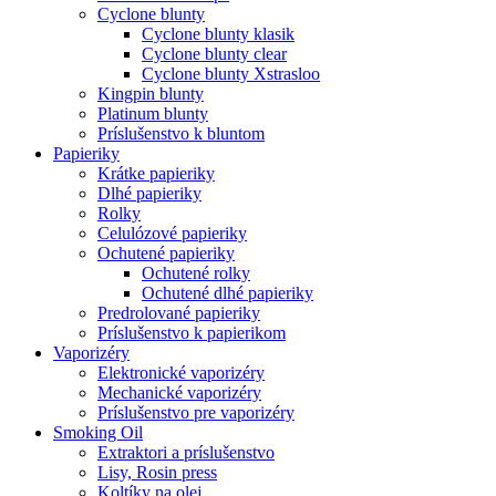
Cyclone blunty
Cyclone blunty klasik
Cyclone blunty clear
Cyclone blunty Xstrasloo
Kingpin blunty
Platinum blunty
Príslušenstvo k bluntom
Papieriky
Krátke papieriky
Dlhé papieriky
Rolky
Celulózové papieriky
Ochutené papieriky
Ochutené rolky
Ochutené dlhé papieriky
Predrolované papieriky
Príslušenstvo k papierikom
Vaporizéry
Elektronické vaporizéry
Mechanické vaporizéry
Príslušenstvo pre vaporizéry
Smoking Oil
Extraktori a príslušenstvo
Lisy, Rosin press
Koltíky na olej