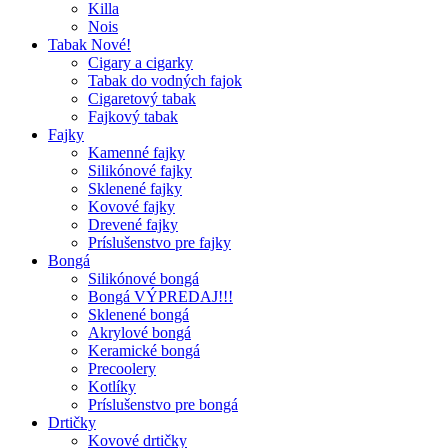
Killa
Nois
Tabak Nové!
Cigary a cigarky
Tabak do vodných fajok
Cigaretový tabak
Fajkový tabak
Fajky
Kamenné fajky
Silikónové fajky
Sklenené fajky
Kovové fajky
Drevené fajky
Príslušenstvo pre fajky
Bongá
Silikónové bongá
Bongá VÝPREDAJ!!!
Sklenené bongá
Akrylové bongá
Keramické bongá
Precoolery
Kotlíky
Príslušenstvo pre bongá
Drtičky
Kovové drtičky