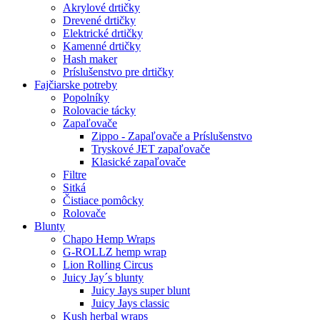
Akrylové drtičky
Drevené drtičky
Elektrické drtičky
Kamenné drtičky
Hash maker
Príslušenstvo pre drtičky
Fajčiarske potreby
Popolníky
Rolovacie tácky
Zapaľovače
Zippo - Zapaľovače a Príslušenstvo
Tryskové JET zapaľovače
Klasické zapaľovače
Filtre
Sitká
Čistiace pomôcky
Rolovače
Blunty
Chapo Hemp Wraps
G-ROLLZ hemp wrap
Lion Rolling Circus
Juicy Jay´s blunty
Juicy Jays super blunt
Juicy Jays classic
Kush herbal wraps