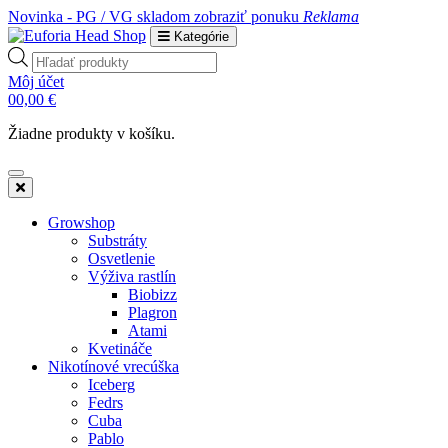
Novinka - PG / VG skladom
zobraziť ponuku
Reklama
Kategórie
Products
search
Môj účet
0
0,00
€
Žiadne produkty v košíku.
Growshop
Substráty
Osvetlenie
Výživa rastlín
Biobizz
Plagron
Atami
Kvetináče
Nikotínové vrecúška
Iceberg
Fedrs
Cuba
Pablo