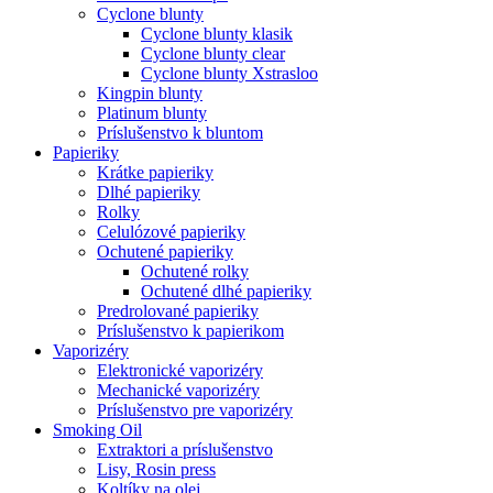
Cyclone blunty
Cyclone blunty klasik
Cyclone blunty clear
Cyclone blunty Xstrasloo
Kingpin blunty
Platinum blunty
Príslušenstvo k bluntom
Papieriky
Krátke papieriky
Dlhé papieriky
Rolky
Celulózové papieriky
Ochutené papieriky
Ochutené rolky
Ochutené dlhé papieriky
Predrolované papieriky
Príslušenstvo k papierikom
Vaporizéry
Elektronické vaporizéry
Mechanické vaporizéry
Príslušenstvo pre vaporizéry
Smoking Oil
Extraktori a príslušenstvo
Lisy, Rosin press
Koltíky na olej