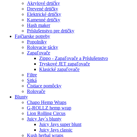
Akrylové drtičky
Drevené drtičky
Elektrické drtičky
Kamenné drtičky
Hash maker
Príslušenstvo pre drtičky
Fajčiarske potreby
Popolníky
Rolovacie tácky
Zapaľovače
Zippo - Zapaľovače a Príslušenstvo
Tryskové JET zapaľovače
Klasické zapaľovače
Filtre
Sitká
Čistiace pomôcky
Rolovače
Blunty
Chapo Hemp Wraps
G-ROLLZ hemp wrap
Lion Rolling Circus
Juicy Jay´s blunty
Juicy Jays super blunt
Juicy Jays classic
Kush herbal wraps