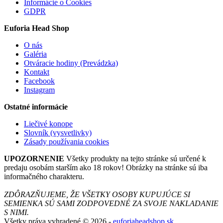
Informácie o Cookies
GDPR
Euforia Head Shop
O nás
Galéria
Otváracie hodiny (Prevádzka)
Kontakt
Facebook
Instagram
Ostatné informácie
Liečivé konope
Slovník (vysvetlivky)
Zásady používania cookies
UPOZORNENIE
Všetky produkty na tejto stránke sú určené k
predaju osobám starším ako 18 rokov! Obrázky na stránke sú iba
informačného charakteru.
ZDÔRAZŇUJEME, ŽE VŠETKY OSOBY KUPUJÚCE SI
SEMIENKA SÚ SAMI ZODPOVEDNÉ ZA SVOJE NAKLADANIE
S NIMI.
Všetky práva vyhradené © 2026 -
euforiaheadshop.sk