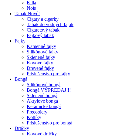
Killa
Nois
Tabak Nové!
Cigary a cigarky
Tabak do vodných fajok
Cigaretový tabak
Fajkový tabak
Fajky
Kamenné fajky
Silikónové fajky
Sklenené fajky
Kovové fajky
Drevené fajky
Príslušenstvo pre fajky
Bongá
Silikónové bongá
Bongá VÝPREDAJ!!!
Sklenené bongá
Akrylové bongá
Keramické bongá
Precoolery
Kotlíky
Príslušenstvo pre bongá
Drtičky
Kovové drtičky