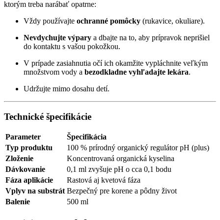
ktorým treba narábať opatrne:
Vždy používajte
ochranné pomôcky
(rukavice, okuliare).
Nevdychujte výpary
a dbajte na to, aby prípravok neprišiel
do kontaktu s vašou pokožkou.
V prípade zasiahnutia očí ich okamžite vypláchnite veľkým
množstvom vody a
bezodkladne vyhľadajte lekára
.
Udržujte mimo dosahu detí.
Technické špecifikácie
Parameter
Špecifikácia
Typ produktu
100 % prírodný organický regulátor pH (plus)
Zloženie
Koncentrovaná organická kyselina
Dávkovanie
0,1 ml zvyšuje pH o cca 0,1 bodu
Fáza aplikácie
Rastová aj kvetová fáza
Vplyv na substrát
Bezpečný pre korene a pôdny život
Balenie
500 ml