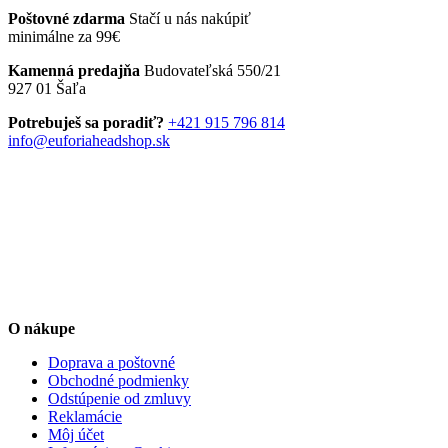
produkt
8,90 €
môžete
Poštovné zdarma
Stačí u nás nakúpiť
má
through
vybrať
minimálne za 99€
viacero
24,90 €
na
variantov.
stránke
Kamenná predajňa
Budovateľská 550/21
Možnosti
produktu.
927 01 Šaľa
si
môžete
Potrebuješ sa poradiť?
+421 915 796 814
vybrať
info@euforiaheadshop.sk
na
stránke
produktu.
O nákupe
Doprava a poštovné
Obchodné podmienky
Odstúpenie od zmluvy
Reklamácie
Môj účet