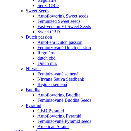
Regulárne
Senzi CBD
Sweet Seeds
Autoflowering Sweet seeds
Feminized Sweet seeds
Fast Version F1 Sweet Seeds
Sweet CBD
Dutch passion
AutoFem Dutch passion
Feminizované Dutch passion
Regulárne
dutch cbd
Dutch mix
Nirvana
Feminizované semená
Nirvana Sativa Seedbank
Regular semená
Buddha
Autoflowering Buddha
Feminizované Buddha Seeds
Pyramid
CBD Pyramid
Autoflowering Pyramid
Feminizované Pyramid seeds
American Strains