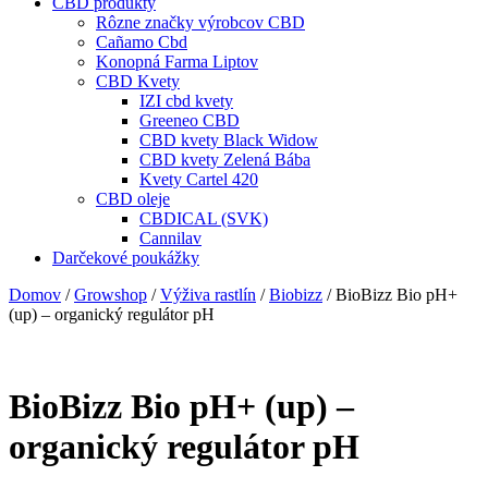
CBD produkty
Rôzne značky výrobcov CBD
Cañamo Cbd
Konopná Farma Liptov
CBD Kvety
IZI cbd kvety
Greeneo CBD
CBD kvety Black Widow
CBD kvety Zelená Bába
Kvety Cartel 420
CBD oleje
CBDICAL (SVK)
Cannilav
Darčekové poukážky
Domov
/
Growshop
/
Výživa rastlín
/
Biobizz
/ BioBizz Bio pH+
(up) – organický regulátor pH
BioBizz Bio pH+ (up) –
organický regulátor pH