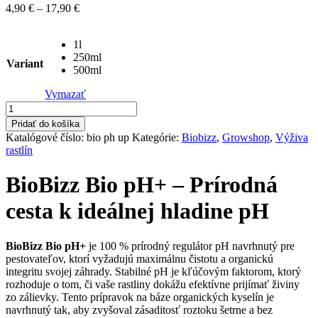
Price
4,90
€
–
17,90
€
range:
4,90 €
1l
through
250ml
17,90 €
Variant
500ml
Vymazať
množstvo
BioBizz
Pridať do košíka
Bio
Katalógové číslo:
bio ph up
Kategórie:
Biobizz
,
Growshop
,
Výživa
pH+
rastlín
(up)
-
BioBizz Bio pH+ – Prírodná
organický
regulátor
cesta k ideálnej hladine pH
pH
BioBizz Bio pH+
je 100 % prírodný regulátor pH navrhnutý pre
pestovateľov, ktorí vyžadujú maximálnu čistotu a organickú
integritu svojej záhrady. Stabilné pH je kľúčovým faktorom, ktorý
rozhoduje o tom, či vaše rastliny dokážu efektívne prijímať živiny
zo zálievky. Tento prípravok na báze organických kyselín je
navrhnutý tak, aby zvyšoval zásaditosť roztoku šetrne a bez