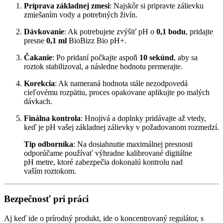
Príprava základnej zmesi
: Najskôr si pripravte zálievku
zmiešaním vody a potrebných živín.
Dávkovanie
: Ak potrebujete zvýšiť pH o
0,1 bodu
, pridajte
presne
0,1 ml
BioBizz Bio pH+.
Čakanie
: Po pridaní počkajte aspoň
10 sekúnd
, aby sa
roztok stabilizoval, a následne hodnotu premerajte.
Korekcia
: Ak nameraná hodnota stále nezodpovedá
cieľovému rozpätiu, proces opakovane aplikujte po malých
dávkach.
Finálna kontrola
: Hnojivá a doplnky pridávajte až vtedy,
keď je pH vašej základnej zálievky v požadovanom rozmedzí.
Tip odborníka
: Na dosiahnutie maximálnej presnosti
odporúčame používať výhradne kalibrované digitálne
pH metre, ktoré zabezpečia dokonalú kontrolu nad
vaším roztokom.
Bezpečnosť pri práci
Aj keď ide o prírodný produkt, ide o koncentrovaný regulátor, s