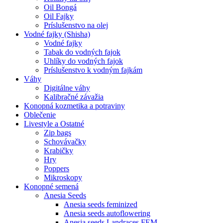
Oil Bongá
Oil Fajky
Príslušenstvo na olej
Vodné fajky (Shisha)
Vodné fajky
Tabak do vodných fajok
Uhlíky do vodných fajok
Príslušenstvo k vodným fajkám
Váhy
Digitálne váhy
Kalibračné závažia
Konopná kozmetika a potraviny
Oblečenie
Livestyle a Ostatné
Zip bags
Schovávačky
Krabičky
Hry
Poppers
Mikroskopy
Konopné semená
Anesia Seeds
Anesia seeds feminized
Anesia seeds autoflowering
Anesia seeds Landraces FEM