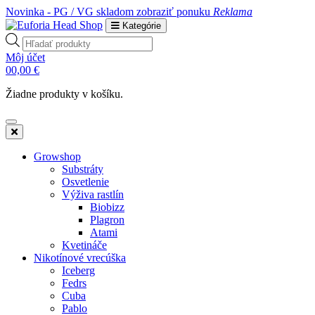
Novinka - PG / VG skladom
zobraziť ponuku
Reklama
Kategórie
Products
search
Môj účet
0
0,00
€
Žiadne produkty v košíku.
Growshop
Substráty
Osvetlenie
Výživa rastlín
Biobizz
Plagron
Atami
Kvetináče
Nikotínové vrecúška
Iceberg
Fedrs
Cuba
Pablo