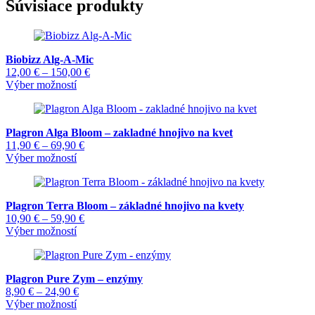
Súvisiace produkty
Biobizz Alg-A-Mic
Price
12,00
€
–
150,00
€
Tento
range:
Výber možností
produkt
12,00 €
má
through
viacero
150,00 €
Plagron Alga Bloom – zakladné hnojivo na kvet
variantov.
Price
11,90
€
–
69,90
€
Možnosti
Tento
range:
Výber možností
si
produkt
11,90 €
môžete
má
through
vybrať
viacero
69,90 €
na
Plagron Terra Bloom – základné hnojivo na kvety
variantov.
stránke
Price
10,90
€
–
59,90
€
Možnosti
produktu.
Tento
range:
Výber možností
si
produkt
10,90 €
môžete
má
through
vybrať
viacero
59,90 €
na
Plagron Pure Zym – enzýmy
variantov.
stránke
Price
8,90
€
–
24,90
€
Možnosti
produktu.
Tento
range:
Výber možností
si