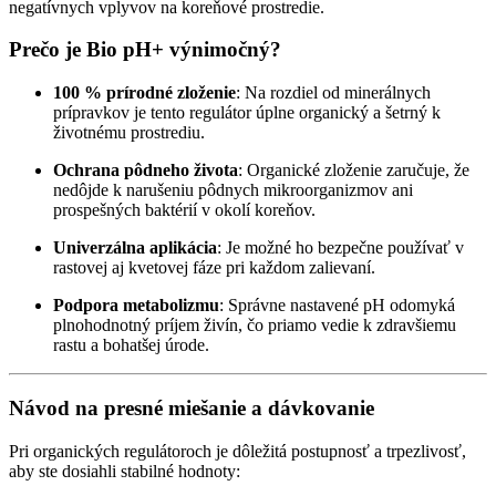
negatívnych vplyvov na koreňové prostredie.
Prečo je Bio pH+ výnimočný?
100 % prírodné zloženie
: Na rozdiel od minerálnych
prípravkov je tento regulátor úplne organický a šetrný k
životnému prostrediu.
Ochrana pôdneho života
: Organické zloženie zaručuje, že
nedôjde k narušeniu pôdnych mikroorganizmov ani
prospešných baktérií v okolí koreňov.
Univerzálna aplikácia
: Je možné ho bezpečne používať v
rastovej aj kvetovej fáze pri každom zalievaní.
Podpora metabolizmu
: Správne nastavené pH odomyká
plnohodnotný príjem živín, čo priamo vedie k zdravšiemu
rastu a bohatšej úrode.
Návod na presné miešanie a dávkovanie
Pri organických regulátoroch je dôležitá postupnosť a trpezlivosť,
aby ste dosiahli stabilné hodnoty: