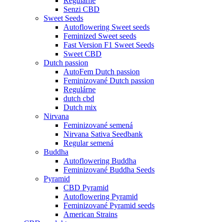
Regulárne
Senzi CBD
Sweet Seeds
Autoflowering Sweet seeds
Feminized Sweet seeds
Fast Version F1 Sweet Seeds
Sweet CBD
Dutch passion
AutoFem Dutch passion
Feminizované Dutch passion
Regulárne
dutch cbd
Dutch mix
Nirvana
Feminizované semená
Nirvana Sativa Seedbank
Regular semená
Buddha
Autoflowering Buddha
Feminizované Buddha Seeds
Pyramid
CBD Pyramid
Autoflowering Pyramid
Feminizované Pyramid seeds
American Strains