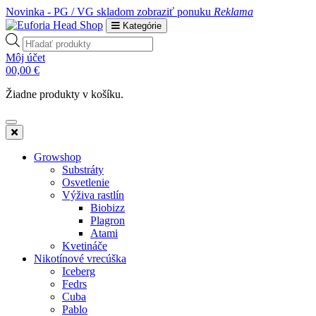
Novinka - PG / VG skladom
zobraziť ponuku
Reklama
Kategórie
Products
search
Môj účet
0
0,00
€
Žiadne produkty v košíku.
Growshop
Substráty
Osvetlenie
Výživa rastlín
Biobizz
Plagron
Atami
Kvetináče
Nikotínové vrecúška
Iceberg
Fedrs
Cuba
Pablo