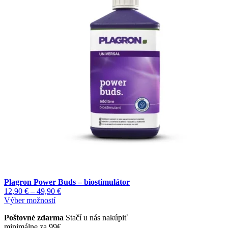
si
môžete
vybrať
na
stránke
produktu.
Plagron Power Buds – biostimulátor
Price
12,90
€
–
49,90
€
Tento
range:
Výber možností
produkt
12,90 €
Poštovné zdarma
Stačí u nás nakúpiť
má
through
minimálne za 99€
viacero
49,90 €