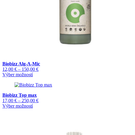
Biobizz Alg-A-Mic
Price
12,00
€
–
150,00
€
Tento
range:
Výber možností
produkt
12,00 €
má
through
viacero
150,00 €
Biobizz Top max
variantov.
Price
17,00
€
–
250,00
€
Možnosti
Tento
range:
Výber možností
si
produkt
17,00 €
môžete
má
through
vybrať
viacero
250,00 €
na
variantov.
stránke
Možnosti
produktu.