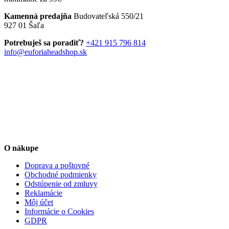
variantov.
Kamenná predajňa
Budovateľská 550/21
Možnosti
927 01 Šaľa
si
môžete
Potrebuješ sa poradiť?
+421 915 796 814
vybrať
info@euforiaheadshop.sk
na
stránke
produktu.
O nákupe
Doprava a poštovné
Obchodné podmienky
Odstúpenie od zmluvy
Reklamácie
Môj účet
Informácie o Cookies
GDPR