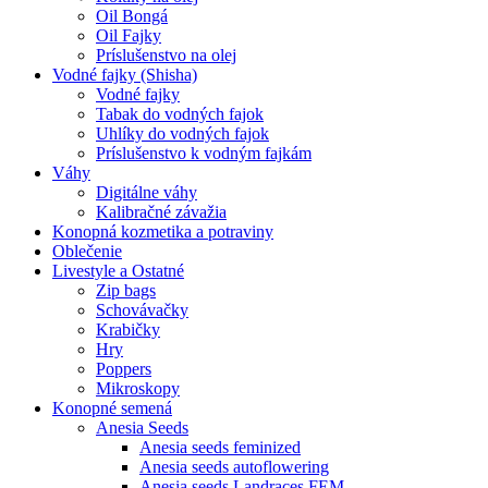
Oil Bongá
Oil Fajky
Príslušenstvo na olej
Vodné fajky (Shisha)
Vodné fajky
Tabak do vodných fajok
Uhlíky do vodných fajok
Príslušenstvo k vodným fajkám
Váhy
Digitálne váhy
Kalibračné závažia
Konopná kozmetika a potraviny
Oblečenie
Livestyle a Ostatné
Zip bags
Schovávačky
Krabičky
Hry
Poppers
Mikroskopy
Konopné semená
Anesia Seeds
Anesia seeds feminized
Anesia seeds autoflowering
Anesia seeds Landraces FEM