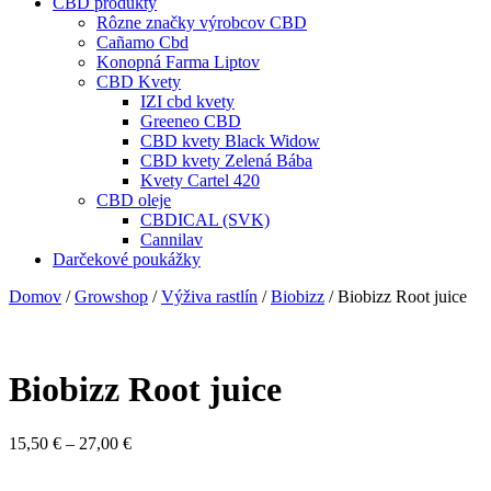
CBD produkty
Rôzne značky výrobcov CBD
Cañamo Cbd
Konopná Farma Liptov
CBD Kvety
IZI cbd kvety
Greeneo CBD
CBD kvety Black Widow
CBD kvety Zelená Bába
Kvety Cartel 420
CBD oleje
CBDICAL (SVK)
Cannilav
Darčekové poukážky
Domov
/
Growshop
/
Výživa rastlín
/
Biobizz
/ Biobizz Root juice
Biobizz Root juice
Price
15,50
€
–
27,00
€
range:
15,50 €