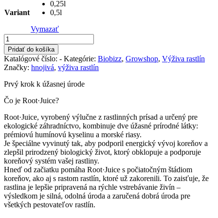
0,25l
through
Variant
0,5l
27,00 €
Vymazať
množstvo
Biobizz
Pridať do košíka
Root
Katalógové číslo:
-
Kategórie:
Biobizz
,
Growshop
,
Výživa rastlín
juice
Značky:
hnojivá
,
výživa rastlín
Prvý krok k úžasnej úrode
Čo je Root·Juice?
Root·Juice, vyrobený výlučne z rastlinných prísad a určený pre
ekologické záhradníctvo, kombinuje dve úžasné prírodné látky:
prémiovú humínovú kyselinu a morské riasy.
Je špeciálne vyvinutý tak, aby podporil energický vývoj koreňov a
zlepšil prirodzený biologický život, ktorý obklopuje a podporuje
koreňový systém vašej rastliny.
Hneď od začiatku pomáha Root·Juice s počiatočným štádiom
koreňov, ako aj s rastom rastlín, ktoré už zakorenili. To zaisťuje, že
rastlina je lepšie pripravená na rýchle vstrebávanie živín –
výsledkom je silná, odolná úroda a zaručená dobrá úroda pre
všetkých pestovateľov rastlín.