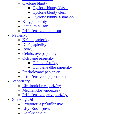
Cyclone blunty
Cyclone blunty klasik
Cyclone blunty clear
Cyclone blunty Xstrasloo
Kingpin blunty
Platinum blunty
Príslušenstvo k bluntom
Papieriky
Krátke papieriky
Dlhé papieriky
Rolky
Celulózové papieriky
Ochutené papieriky
Ochutené rolky
Ochutené dlhé papieriky
Predrolované papieriky
Príslušenstvo k papierikom
Vaporizéry
Elektronické vaporizéry
Mechanické vaporizéry
Príslušenstvo pre vaporizéry
Smoking Oil
Extraktori a príslušenstvo
Lisy, Rosin press
Koltíky na olej