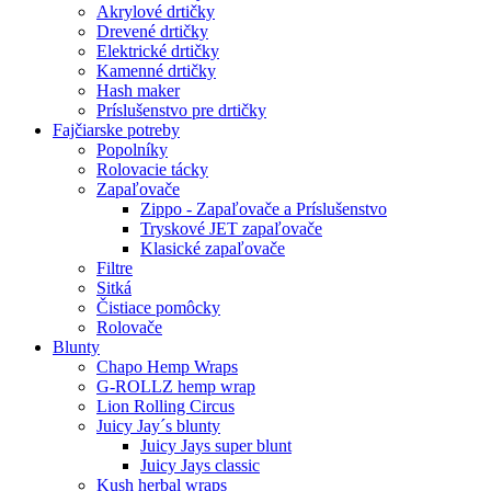
Akrylové drtičky
Drevené drtičky
Elektrické drtičky
Kamenné drtičky
Hash maker
Príslušenstvo pre drtičky
Fajčiarske potreby
Popolníky
Rolovacie tácky
Zapaľovače
Zippo - Zapaľovače a Príslušenstvo
Tryskové JET zapaľovače
Klasické zapaľovače
Filtre
Sitká
Čistiace pomôcky
Rolovače
Blunty
Chapo Hemp Wraps
G-ROLLZ hemp wrap
Lion Rolling Circus
Juicy Jay´s blunty
Juicy Jays super blunt
Juicy Jays classic
Kush herbal wraps