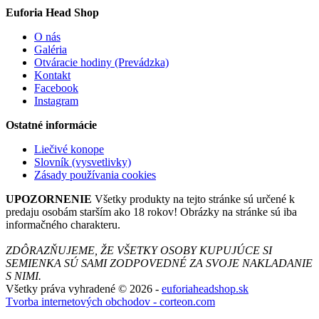
Euforia Head Shop
O nás
Galéria
Otváracie hodiny (Prevádzka)
Kontakt
Facebook
Instagram
Ostatné informácie
Liečivé konope
Slovník (vysvetlivky)
Zásady používania cookies
UPOZORNENIE
Všetky produkty na tejto stránke sú určené k
predaju osobám starším ako 18 rokov! Obrázky na stránke sú iba
informačného charakteru.
ZDÔRAZŇUJEME, ŽE VŠETKY OSOBY KUPUJÚCE SI
SEMIENKA SÚ SAMI ZODPOVEDNÉ ZA SVOJE NAKLADANIE
S NIMI.
Všetky práva vyhradené © 2026 -
euforiaheadshop.sk
Tvorba internetových obchodov - corteon.com