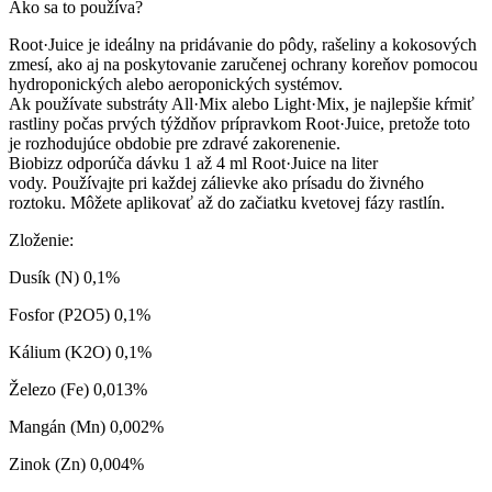
Ako sa to používa?
Root·Juice je ideálny na pridávanie do pôdy, rašeliny a kokosových
zmesí, ako aj na poskytovanie zaručenej ochrany koreňov pomocou
hydroponických alebo aeroponických systémov.
Ak používate substráty All·Mix alebo Light·Mix, je najlepšie kŕmiť
rastliny počas prvých týždňov prípravkom Root·Juice, pretože toto
je rozhodujúce obdobie pre zdravé zakorenenie.
Biobizz odporúča dávku 1 až 4 ml Root·Juice na liter
vody. Používajte pri každej zálievke ako prísadu do živného
roztoku. Môžete aplikovať až do začiatku kvetovej fázy rastlín.
Zloženie:
Dusík (N) 0,1%
Fosfor (P2O5) 0,1%
Kálium (K2O) 0,1%
Železo (Fe) 0,013%
Mangán (Mn) 0,002%
Zinok (Zn) 0,004%