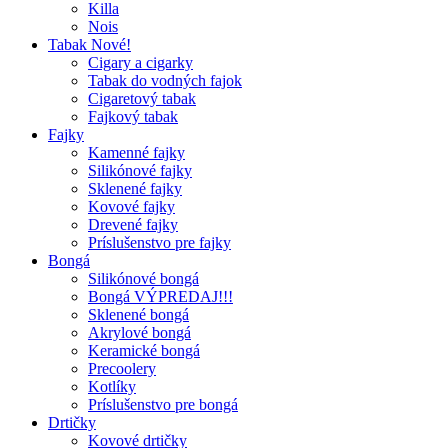
Killa
Nois
Tabak Nové!
Cigary a cigarky
Tabak do vodných fajok
Cigaretový tabak
Fajkový tabak
Fajky
Kamenné fajky
Silikónové fajky
Sklenené fajky
Kovové fajky
Drevené fajky
Príslušenstvo pre fajky
Bongá
Silikónové bongá
Bongá VÝPREDAJ!!!
Sklenené bongá
Akrylové bongá
Keramické bongá
Precoolery
Kotlíky
Príslušenstvo pre bongá
Drtičky
Kovové drtičky