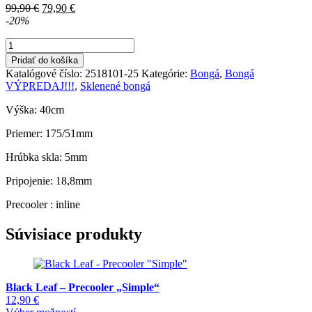
Pôvodná
Aktuálna
99,90
€
79,90
€
cena
cena
-20%
bola:
je:
množstvo
99,90 €.
79,90 €.
BL
Pridať do košíka
Nautilus
Katalógové číslo:
2518101-25
Kategórie:
Bongá
,
Bongá
Deluxe
VÝPREDAJ!!!
,
Sklenené bongá
Bongo
biele
Výška: 40cm
Priemer: 175/51mm
Hrúbka skla: 5mm
Pripojenie: 18,8mm
Precooler : inline
Súvisiace produkty
Black Leaf – Precooler „Simple“
12,90
€
Tento