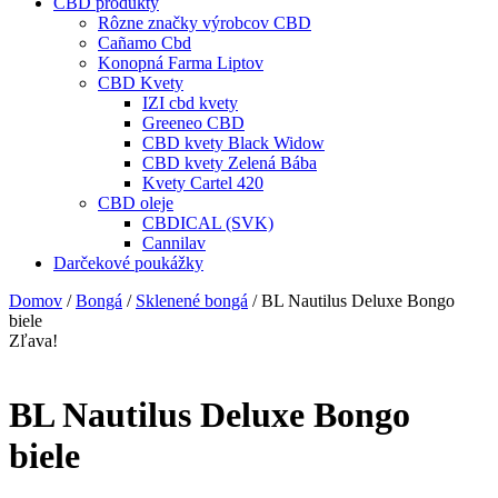
CBD produkty
Rôzne značky výrobcov CBD
Cañamo Cbd
Konopná Farma Liptov
CBD Kvety
IZI cbd kvety
Greeneo CBD
CBD kvety Black Widow
CBD kvety Zelená Bába
Kvety Cartel 420
CBD oleje
CBDICAL (SVK)
Cannilav
Darčekové poukážky
Domov
/
Bongá
/
Sklenené bongá
/ BL Nautilus Deluxe Bongo
biele
Zľava!
BL Nautilus Deluxe Bongo
biele