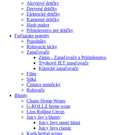
Akrylové drtičky
Drevené drtičky
Elektrické drtičky
Kamenné drtičky
Hash maker
Príslušenstvo pre drtičky
Fajčiarske potreby
Popolníky
Rolovacie tácky
Zapaľovače
Zippo - Zapaľovače a Príslušenstvo
Tryskové JET zapaľovače
Klasické zapaľovače
Filtre
Sitká
Čistiace pomôcky
Rolovače
Blunty
Chapo Hemp Wraps
G-ROLLZ hemp wrap
Lion Rolling Circus
Juicy Jay´s blunty
Juicy Jays super blunt
Juicy Jays classic
Kush herbal wraps