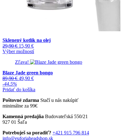
Sklenený kotlík na olej
Pôvodná
Aktuálna
29,90
€
15,90
€
cena
cena
Tento
Výber možností
bola:
je:
produkt
Zľava!
29,90 €.
15,90 €.
má
viacero
Blaze Jade green bongo
variantov.
Pôvodná
Aktuálna
89,90
€
49,90
€
Možnosti
cena
cena
-44.5%
si
bola:
je:
Pridať do košíka
môžete
89,90 €.
49,90 €.
vybrať
Poštovné zdarma
Stačí u nás nakúpiť
na
minimálne za 99€
stránke
produktu.
Kamenná predajňa
Budovateľská 550/21
927 01 Šaľa
Potrebuješ sa poradiť?
+421 915 796 814
info@euforiaheadshop.sk