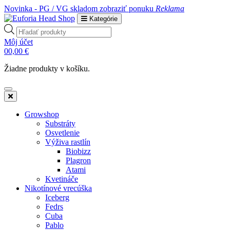
Novinka - PG / VG skladom
zobraziť ponuku
Reklama
Kategórie
Products
search
Môj účet
0
0,00
€
Žiadne produkty v košíku.
Growshop
Substráty
Osvetlenie
Výživa rastlín
Biobizz
Plagron
Atami
Kvetináče
Nikotínové vrecúška
Iceberg
Fedrs
Cuba
Pablo