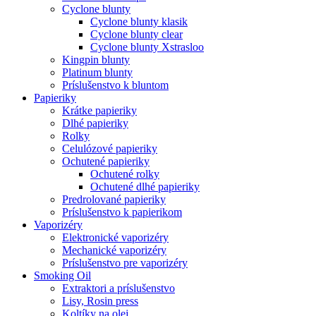
Cyclone blunty
Cyclone blunty klasik
Cyclone blunty clear
Cyclone blunty Xstrasloo
Kingpin blunty
Platinum blunty
Príslušenstvo k bluntom
Papieriky
Krátke papieriky
Dlhé papieriky
Rolky
Celulózové papieriky
Ochutené papieriky
Ochutené rolky
Ochutené dlhé papieriky
Predrolované papieriky
Príslušenstvo k papierikom
Vaporizéry
Elektronické vaporizéry
Mechanické vaporizéry
Príslušenstvo pre vaporizéry
Smoking Oil
Extraktori a príslušenstvo
Lisy, Rosin press
Koltíky na olej