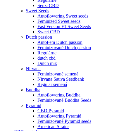
Regulárne
Senzi CBD
Sweet Seeds
Autoflowering Sweet seeds
Feminized Sweet seeds
Fast Version F1 Sweet Seeds
Sweet CBD
Dutch passion
AutoFem Dutch passion
Feminizované Dutch passion
Regulárne
dutch cbd
Dutch mix
Nirvana
Feminizované semená
Nirvana Sativa Seedbank
Regular semená
Buddha
Autoflowering Buddha
Feminizované Buddha Seeds
Pyramid
CBD Pyramid
Autoflowering Pyramid
Feminizované Pyramid seeds
American Strains