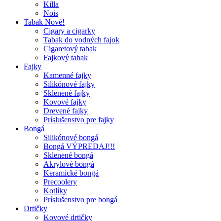
Killa
Nois
Tabak Nové!
Cigary a cigarky
Tabak do vodných fajok
Cigaretový tabak
Fajkový tabak
Fajky
Kamenné fajky
Silikónové fajky
Sklenené fajky
Kovové fajky
Drevené fajky
Príslušenstvo pre fajky
Bongá
Silikónové bongá
Bongá VÝPREDAJ!!!
Sklenené bongá
Akrylové bongá
Keramické bongá
Precoolery
Kotlíky
Príslušenstvo pre bongá
Drtičky
Kovové drtičky