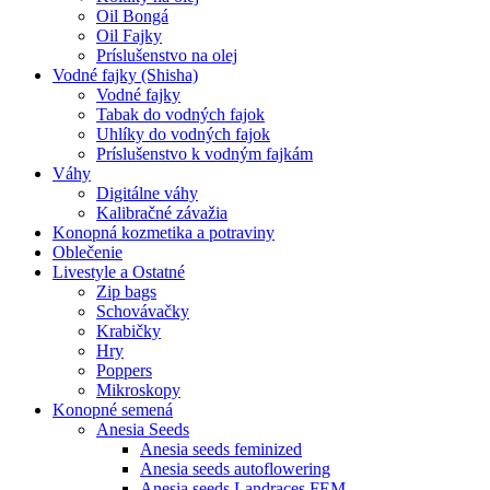
Oil Bongá
Oil Fajky
Príslušenstvo na olej
Vodné fajky (Shisha)
Vodné fajky
Tabak do vodných fajok
Uhlíky do vodných fajok
Príslušenstvo k vodným fajkám
Váhy
Digitálne váhy
Kalibračné závažia
Konopná kozmetika a potraviny
Oblečenie
Livestyle a Ostatné
Zip bags
Schovávačky
Krabičky
Hry
Poppers
Mikroskopy
Konopné semená
Anesia Seeds
Anesia seeds feminized
Anesia seeds autoflowering
Anesia seeds Landraces FEM