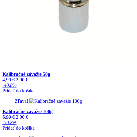
Kalibračné závažie 50g
Pôvodná
Aktuálna
4,90
€
2,90
€
cena
cena
-40.8%
bola:
je:
Pridať do košíka
4,90 €.
2,90 €.
Zľava!
Kalibračné závažie 100g
Pôvodná
Aktuálna
5,90
€
2,90
€
cena
cena
-50.8%
bola:
je:
Pridať do košíka
5,90 €.
2,90 €.