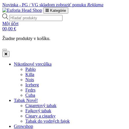
Novinka - PG / VG skladom
zobraziť ponuku
Reklama
Kategórie
Products
search
Môj účet
0
0,00
€
Žiadne produkty v košíku.
Nikotínové vrecúška
Pablo
Killa
Nois
Iceberg
Fedrs
Cuba
Tabak Nové!
Cigaretový tabak
Fajkový tabak
Cigary a cigarky
Tabak do vodných fajok
Growshop