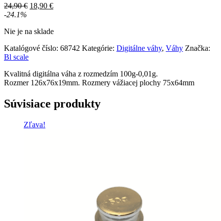
Pôvodná
Aktuálna
24,90
€
18,90
€
cena
cena
-24.1%
bola:
je:
Nie je na sklade
24,90 €.
18,90 €.
Katalógové číslo:
68742
Kategórie:
Digitálne váhy
,
Váhy
Značka:
Bl scale
Kvalitná digitálna váha z rozmedzím 100g-0,01g.
Rozmer 126x76x19mm. Rozmery vážiacej plochy 75x64mm
Súvisiace produkty
Zľava!