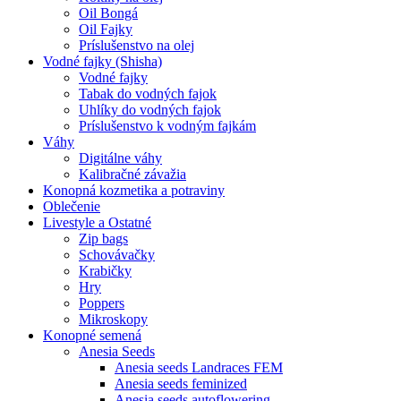
Oil Bongá
Oil Fajky
Príslušenstvo na olej
Vodné fajky (Shisha)
Vodné fajky
Tabak do vodných fajok
Uhlíky do vodných fajok
Príslušenstvo k vodným fajkám
Váhy
Digitálne váhy
Kalibračné závažia
Konopná kozmetika a potraviny
Oblečenie
Livestyle a Ostatné
Zip bags
Schovávačky
Krabičky
Hry
Poppers
Mikroskopy
Konopné semená
Anesia Seeds
Anesia seeds Landraces FEM
Anesia seeds feminized
Anesia seeds autoflowering