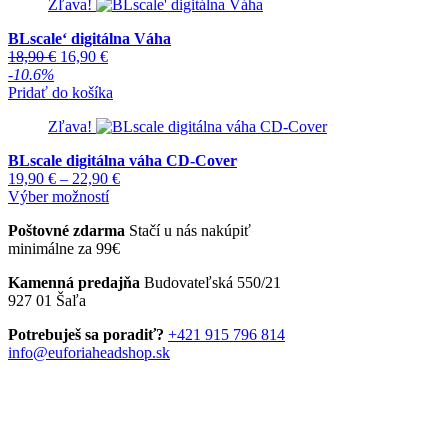
Zľava!
BLscale‘ digitálna Váha
Pôvodná
Aktuálna
18,90
€
16,90
€
cena
cena
-10.6%
bola:
je:
Pridať do košíka
18,90 €.
16,90 €.
Zľava!
BLscale digitálna váha CD-Cover
Price
19,90
€
–
22,90
€
Tento
range:
Výber možností
produkt
19,90 €
Poštovné zdarma
Stačí u nás nakúpiť
má
through
minimálne za 99€
viacero
22,90 €
variantov.
Kamenná predajňa
Budovateľská 550/21
Možnosti
927 01 Šaľa
si
môžete
Potrebuješ sa poradiť?
+421 915 796 814
vybrať
info@euforiaheadshop.sk
na
stránke
produktu.