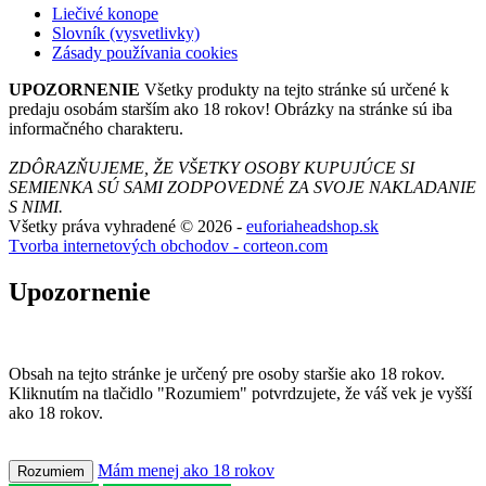
Liečivé konope
Slovník (vysvetlivky)
Zásady používania cookies
UPOZORNENIE
Všetky produkty na tejto stránke sú určené k
predaju osobám starším ako 18 rokov! Obrázky na stránke sú iba
informačného charakteru.
ZDÔRAZŇUJEME, ŽE VŠETKY OSOBY KUPUJÚCE SI
SEMIENKA SÚ SAMI ZODPOVEDNÉ ZA SVOJE NAKLADANIE
S NIMI.
Všetky práva vyhradené © 2026 -
euforiaheadshop.sk
Tvorba internetových obchodov - corteon.com
Upozornenie
Obsah na tejto stránke je určený pre osoby staršie ako 18 rokov.
Kliknutím na tlačidlo "Rozumiem" potvrdzujete, že váš vek je vyšší
ako 18 rokov.
Mám menej ako 18 rokov
Rozumiem