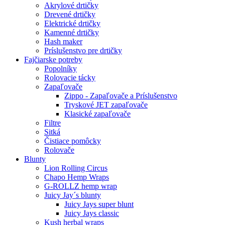
Akrylové drtičky
Drevené drtičky
Elektrické drtičky
Kamenné drtičky
Hash maker
Príslušenstvo pre drtičky
Fajčiarske potreby
Popolníky
Rolovacie tácky
Zapaľovače
Zippo - Zapaľovače a Príslušenstvo
Tryskové JET zapaľovače
Klasické zapaľovače
Filtre
Sitká
Čistiace pomôcky
Rolovače
Blunty
Lion Rolling Circus
Chapo Hemp Wraps
G-ROLLZ hemp wrap
Juicy Jay´s blunty
Juicy Jays super blunt
Juicy Jays classic
Kush herbal wraps