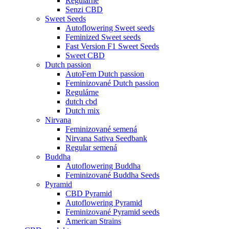
Regulárne
Senzi CBD
Sweet Seeds
Autoflowering Sweet seeds
Feminized Sweet seeds
Fast Version F1 Sweet Seeds
Sweet CBD
Dutch passion
AutoFem Dutch passion
Feminizované Dutch passion
Regulárne
dutch cbd
Dutch mix
Nirvana
Feminizované semená
Nirvana Sativa Seedbank
Regular semená
Buddha
Autoflowering Buddha
Feminizované Buddha Seeds
Pyramid
CBD Pyramid
Autoflowering Pyramid
Feminizované Pyramid seeds
American Strains