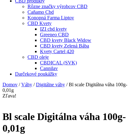
CBD produkty
Rôzne značky výrobcov CBD
Cañamo Cbd
Konopná Farma Liptov
CBD Kvety
IZI cbd kvety
Greeneo CBD
CBD kvety Black Widow
CBD kvety Zelená Bába
Kvety Cartel 420
CBD oleje
CBDICAL (SVK)
Cannilav
Darčekové poukážky
Domov
/
Váhy
/
Digitálne váhy
/ Bl scale Digitálna váha 100g-
0,01g
Zľava!
Bl scale Digitálna váha 100g-
0,01g