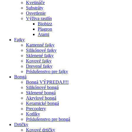
Kvetináče
Substráty
Osvetlenie
Výživa rastlín
Biobizz
Plagron
Atami
Fajky
Kamenné fajky
Silikónové fajky
Sklenené fajky
Kovové fajky
Drevené fajky
Príslušenstvo pre fajky
Bongá
Bongá VÝPREDAJ!!!
Silikónové bongá
Sklenené bongá
Akrylové bongá
Keramické bongá
Precoolery
Kotlíky
Príslušenstvo pre bongá
Drtičky
Kovové drtičky