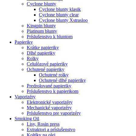
Cyclone blunty
Cyclone blunty klasik
Cyclone blunty clear
Cyclone blunty Xstrasloo
Kingpin blunty
Platinum blunty
Príslušenstvo k bluntom
Papieriky
Krátke papieriky
Dlhé papieriky
Rolky
Celulózové papieriky
Ochutené papieriky
Ochutené rolky
Ochutené dlhé papieriky
Predrolované papieriky
Príslušenstvo k papierikom
Vaporizéry
Elektronické vaporizéry
Mechanické vaporizéry
Príslušenstvo pre vaporizéry
Smoking Oil
Lisy, Rosin press
Extraktori a príslušenstvo
Koltíky na olej