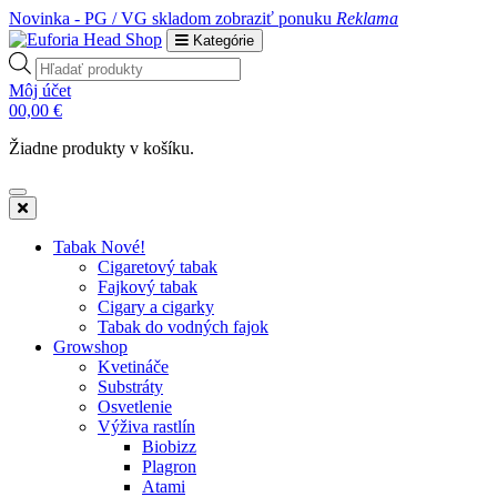
Novinka - PG / VG skladom
zobraziť ponuku
Reklama
Kategórie
Products
search
Môj účet
0
0,00
€
Žiadne produkty v košíku.
Tabak Nové!
Cigaretový tabak
Fajkový tabak
Cigary a cigarky
Tabak do vodných fajok
Growshop
Kvetináče
Substráty
Osvetlenie
Výživa rastlín
Biobizz
Plagron
Atami