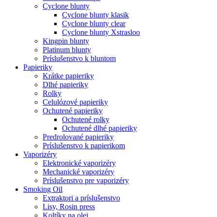
Cyclone blunty
Cyclone blunty klasik
Cyclone blunty clear
Cyclone blunty Xstrasloo
Kingpin blunty
Platinum blunty
Príslušenstvo k bluntom
Papieriky
Krátke papieriky
Dlhé papieriky
Rolky
Celulózové papieriky
Ochutené papieriky
Ochutené rolky
Ochutené dlhé papieriky
Predrolované papieriky
Príslušenstvo k papierikom
Vaporizéry
Elektronické vaporizéry
Mechanické vaporizéry
Príslušenstvo pre vaporizéry
Smoking Oil
Extraktori a príslušenstvo
Lisy, Rosin press
Koltíky na olej