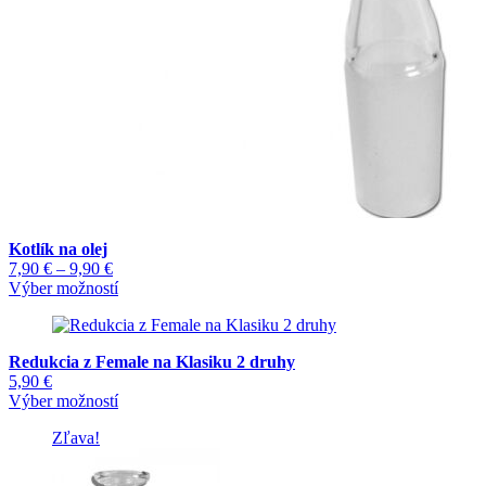
Kotlík na olej
Price
7,90
€
–
9,90
€
range:
Tento
Výber možností
7,90 €
produkt
through
má
9,90 €
viacero
Redukcia z Female na Klasiku 2 druhy
variantov.
5,90
€
Možnosti
Tento
Výber možností
si
produkt
môžete
Zľava!
má
vybrať
viacero
na
variantov.
stránke