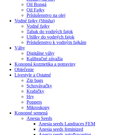
Oil Bongá
Oil Fajky
Príslušenstvo na olej
Vodné fajky (Shisha)
Vodné fajky
Tabak do vodných fajok
Uhlíky do vodných fajok
Príslušenstvo k vodným fajkám
Váhy
Digitálne váhy
Kalibračné závažia
Konopná kozmetika a potraviny
Oblečenie
Livestyle a Ostatné
Zip bags
Schovávačky
Krabičky
Hry
Poppers
Mikroskopy
Konopné semená
Anesia Seeds
Anesia seeds Landraces FEM
Anesia seeds feminized
Anesia seeds autoflowering