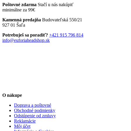
Poštovné zdarma
Stačí u nás nakúpiť
39,90 €.
19,90 €.
má
minimálne za 99€
viacero
variantov.
Kamenná predajňa
Budovateľská 550/21
Možnosti
927 01 Šaľa
si
môžete
Potrebuješ sa poradiť?
+421 915 796 814
vybrať
info@euforiaheadshop.sk
na
stránke
produktu.
O nákupe
Doprava a poštovné
Obchodné podmienky
Odstúpenie od zmluvy
Reklamácie
Môj účet