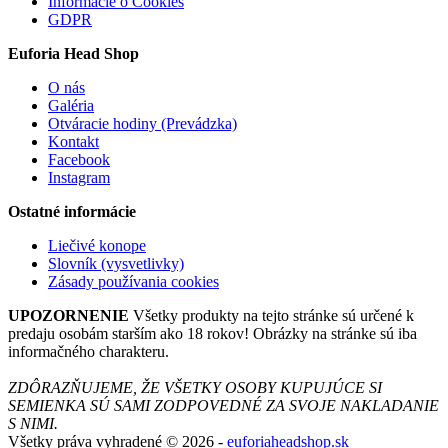
Informácie o Cookies
GDPR
Euforia Head Shop
O nás
Galéria
Otváracie hodiny (Prevádzka)
Kontakt
Facebook
Instagram
Ostatné informácie
Liečivé konope
Slovník (vysvetlivky)
Zásady používania cookies
UPOZORNENIE
Všetky produkty na tejto stránke sú určené k
predaju osobám starším ako 18 rokov! Obrázky na stránke sú iba
informačného charakteru.
ZDÔRAZŇUJEME, ŽE VŠETKY OSOBY KUPUJÚCE SI
SEMIENKA SÚ SAMI ZODPOVEDNÉ ZA SVOJE NAKLADANIE
S NIMI.
Všetky práva vyhradené © 2026 -
euforiaheadshop.sk