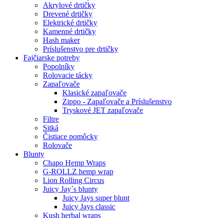
Akrylové drtičky
Drevené drtičky
Elektrické drtičky
Kamenné drtičky
Hash maker
Príslušenstvo pre drtičky
Fajčiarske potreby
Popolníky
Rolovacie tácky
Zapaľovače
Klasické zapaľovače
Zippo - Zapaľovače a Príslušenstvo
Tryskové JET zapaľovače
Filtre
Sitká
Čistiace pomôcky
Rolovače
Blunty
Chapo Hemp Wraps
G-ROLLZ hemp wrap
Lion Rolling Circus
Juicy Jay´s blunty
Juicy Jays super blunt
Juicy Jays classic
Kush herbal wraps