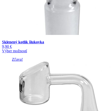
Sklenený kotlík šlukovka
9,90
€
Tento
Výber možností
produkt
Zľava!
má
viacero
variantov.
Možnosti
si
môžete
vybrať
na
stránke
produktu.