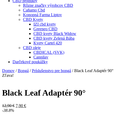
CBD produkty
Rôzne značky výrobcov CBD
Cañamo Cbd
Konopná Farma Liptov
CBD Kvety
IZI cbd kvety
Greeneo CBD
CBD kvety Black Widow
CBD kvety Zelená Bába
Kvety Cartel 420
CBD oleje
CBDICAL (SVK)
Cannilav
Darčekové poukážky
Domov
/
Bongá
/
Príslušenstvo pre bongá
/ Black Leaf Adaptér 90°
Zľava!
Black Leaf Adaptér 90°
Pôvodná
Aktuálna
12,90
€
7,90
€
cena
cena
-38.8%
bola:
je: