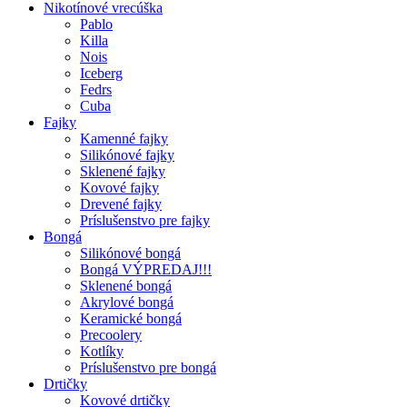
Nikotínové vrecúška
Pablo
Killa
Nois
Iceberg
Fedrs
Cuba
Fajky
Kamenné fajky
Silikónové fajky
Sklenené fajky
Kovové fajky
Drevené fajky
Príslušenstvo pre fajky
Bongá
Silikónové bongá
Bongá VÝPREDAJ!!!
Sklenené bongá
Akrylové bongá
Keramické bongá
Precoolery
Kotlíky
Príslušenstvo pre bongá
Drtičky
Kovové drtičky