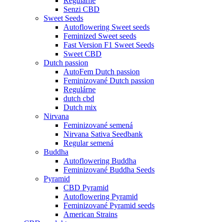
Regulárne
Senzi CBD
Sweet Seeds
Autoflowering Sweet seeds
Feminized Sweet seeds
Fast Version F1 Sweet Seeds
Sweet CBD
Dutch passion
AutoFem Dutch passion
Feminizované Dutch passion
Regulárne
dutch cbd
Dutch mix
Nirvana
Feminizované semená
Nirvana Sativa Seedbank
Regular semená
Buddha
Autoflowering Buddha
Feminizované Buddha Seeds
Pyramid
CBD Pyramid
Autoflowering Pyramid
Feminizované Pyramid seeds
American Strains