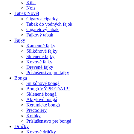
Killa
Nois
Tabak Nové!
Cigary a cigarky
Tabak do vodných fajok
Cigaretový tabak
Fajkový tabak
Fajky
Kamenné fajky
Silikónové fajky
Sklenené fajky
Kovové fajky
Drevené fajky
Príslušenstvo pre fajky
Bongá
Silikónové bongá
Bongá VÝPREDAJ!!!
Sklenené bongá
Akrylové bongá
Keramické bongá
Precoolery
Kotlíky
Príslušenstvo pre bongá
Drtičky
Kovové drtičky