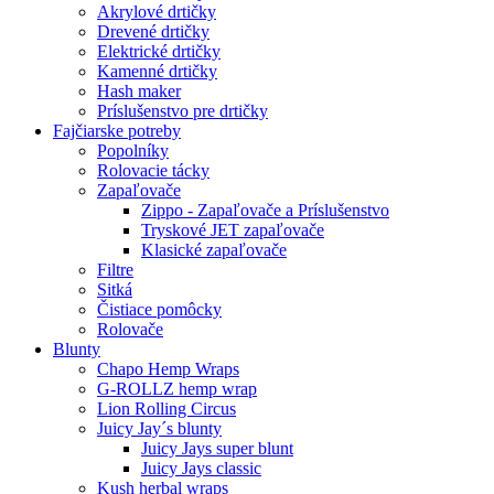
Akrylové drtičky
Drevené drtičky
Elektrické drtičky
Kamenné drtičky
Hash maker
Príslušenstvo pre drtičky
Fajčiarske potreby
Popolníky
Rolovacie tácky
Zapaľovače
Zippo - Zapaľovače a Príslušenstvo
Tryskové JET zapaľovače
Klasické zapaľovače
Filtre
Sitká
Čistiace pomôcky
Rolovače
Blunty
Chapo Hemp Wraps
G-ROLLZ hemp wrap
Lion Rolling Circus
Juicy Jay´s blunty
Juicy Jays super blunt
Juicy Jays classic
Kush herbal wraps