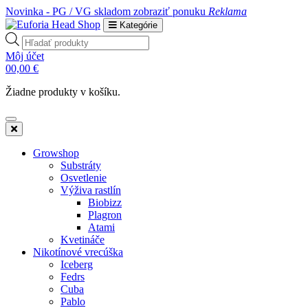
Novinka - PG / VG skladom
zobraziť ponuku
Reklama
Kategórie
Products
search
Môj účet
0
0,00
€
Žiadne produkty v košíku.
Growshop
Substráty
Osvetlenie
Výživa rastlín
Biobizz
Plagron
Atami
Kvetináče
Nikotínové vrecúška
Iceberg
Fedrs
Cuba
Pablo