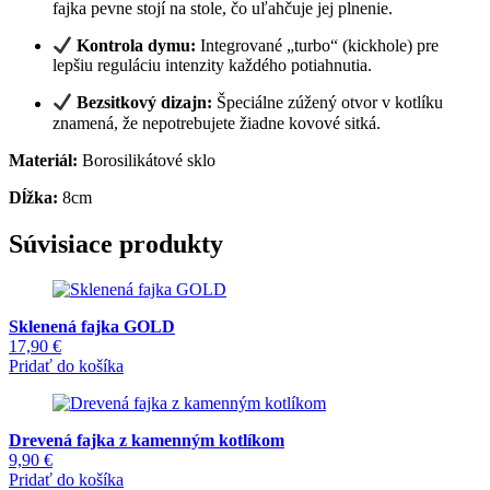
fajka pevne stojí na stole, čo uľahčuje jej plnenie.
Kontrola dymu:
Integrované „turbo“ (kickhole) pre
lepšiu reguláciu intenzity každého potiahnutia.
Bezsitkový dizajn:
Špeciálne zúžený otvor v kotlíku
znamená, že nepotrebujete žiadne kovové sitká.
Materiál:
Borosilikátové sklo
Dĺžka:
8cm
Súvisiace produkty
Sklenená fajka GOLD
17,90
€
Pridať do košíka
Drevená fajka z kamenným kotlíkom
9,90
€
Pridať do košíka