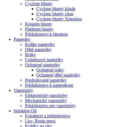
Cyclone blunty
Cyclone blunty klasik
Cyclone blunty clear
Cyclone blunty Xstrasloo
Kingpin blunty
Platinum blunty
Príslušenstvo k bluntom
Papieriky
Krátke papieriky
Dlhé papieriky
Rolky
Celulózové papieriky
Ochutené papieriky
Ochutené rolky
Ochutené dlhé papieriky
Predrolované papieriky
Príslušenstvo k papierikom
Vaporizéry
Elektronické vaporizéry
Mechanické vaporizéry
Príslušenstvo pre vaporizéry
Smoking Oil
Extraktori a príslušenstvo
Lisy, Rosin press
Koltíky na olej