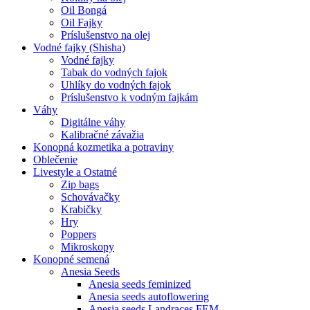
Oil Bongá
Oil Fajky
Príslušenstvo na olej
Vodné fajky (Shisha)
Vodné fajky
Tabak do vodných fajok
Uhlíky do vodných fajok
Príslušenstvo k vodným fajkám
Váhy
Digitálne váhy
Kalibračné závažia
Konopná kozmetika a potraviny
Oblečenie
Livestyle a Ostatné
Zip bags
Schovávačky
Krabičky
Hry
Poppers
Mikroskopy
Konopné semená
Anesia Seeds
Anesia seeds feminized
Anesia seeds autoflowering
Anesia seeds Landraces FEM