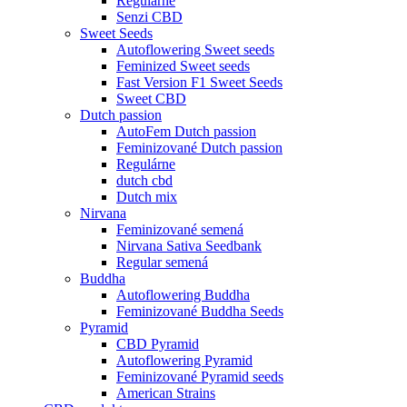
Regulárne
Senzi CBD
Sweet Seeds
Autoflowering Sweet seeds
Feminized Sweet seeds
Fast Version F1 Sweet Seeds
Sweet CBD
Dutch passion
AutoFem Dutch passion
Feminizované Dutch passion
Regulárne
dutch cbd
Dutch mix
Nirvana
Feminizované semená
Nirvana Sativa Seedbank
Regular semená
Buddha
Autoflowering Buddha
Feminizované Buddha Seeds
Pyramid
CBD Pyramid
Autoflowering Pyramid
Feminizované Pyramid seeds
American Strains