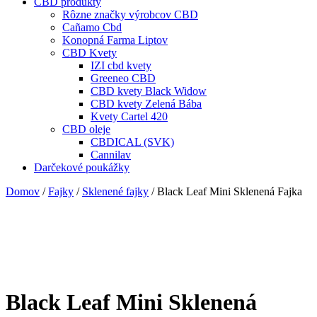
CBD produkty
Rôzne značky výrobcov CBD
Cañamo Cbd
Konopná Farma Liptov
CBD Kvety
IZI cbd kvety
Greeneo CBD
CBD kvety Black Widow
CBD kvety Zelená Bába
Kvety Cartel 420
CBD oleje
CBDICAL (SVK)
Cannilav
Darčekové poukážky
Domov
/
Fajky
/
Sklenené fajky
/ Black Leaf Mini Sklenená Fajka
Black Leaf Mini Sklenená