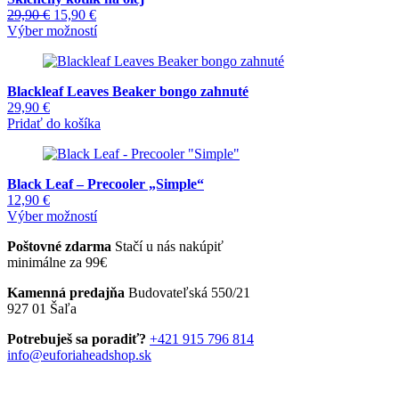
variantov.
Pôvodná
Aktuálna
29,90
€
15,90
€
Možnosti
cena
cena
Tento
Výber možností
si
bola:
je:
produkt
môžete
29,90 €.
15,90 €.
má
vybrať
viacero
na
Blackleaf Leaves Beaker bongo zahnuté
variantov.
stránke
29,90
€
Možnosti
produktu.
Pridať do košíka
si
môžete
vybrať
na
Black Leaf – Precooler „Simple“
stránke
12,90
€
produktu.
Tento
Výber možností
produkt
Poštovné zdarma
Stačí u nás nakúpiť
má
minimálne za 99€
viacero
variantov.
Kamenná predajňa
Budovateľská 550/21
Možnosti
927 01 Šaľa
si
môžete
Potrebuješ sa poradiť?
+421 915 796 814
vybrať
info@euforiaheadshop.sk
na
stránke
produktu.