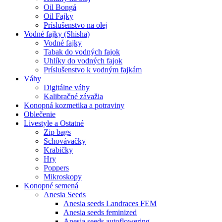
Oil Bongá
Oil Fajky
Príslušenstvo na olej
Vodné fajky (Shisha)
Vodné fajky
Tabak do vodných fajok
Uhlíky do vodných fajok
Príslušenstvo k vodným fajkám
Váhy
Digitálne váhy
Kalibračné závažia
Konopná kozmetika a potraviny
Oblečenie
Livestyle a Ostatné
Zip bags
Schovávačky
Krabičky
Hry
Poppers
Mikroskopy
Konopné semená
Anesia Seeds
Anesia seeds Landraces FEM
Anesia seeds feminized
Anesia seeds autoflowering