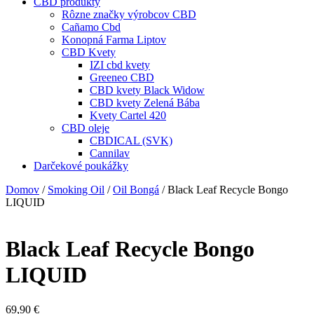
CBD produkty
Rôzne značky výrobcov CBD
Cañamo Cbd
Konopná Farma Liptov
CBD Kvety
IZI cbd kvety
Greeneo CBD
CBD kvety Black Widow
CBD kvety Zelená Bába
Kvety Cartel 420
CBD oleje
CBDICAL (SVK)
Cannilav
Darčekové poukážky
Domov
/
Smoking Oil
/
Oil Bongá
/ Black Leaf Recycle Bongo
LIQUID
Black Leaf Recycle Bongo
LIQUID
69,90
€