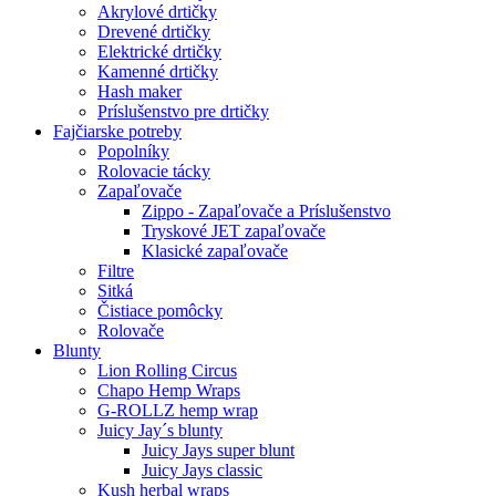
Akrylové drtičky
Drevené drtičky
Elektrické drtičky
Kamenné drtičky
Hash maker
Príslušenstvo pre drtičky
Fajčiarske potreby
Popolníky
Rolovacie tácky
Zapaľovače
Zippo - Zapaľovače a Príslušenstvo
Tryskové JET zapaľovače
Klasické zapaľovače
Filtre
Sitká
Čistiace pomôcky
Rolovače
Blunty
Lion Rolling Circus
Chapo Hemp Wraps
G-ROLLZ hemp wrap
Juicy Jay´s blunty
Juicy Jays super blunt
Juicy Jays classic
Kush herbal wraps