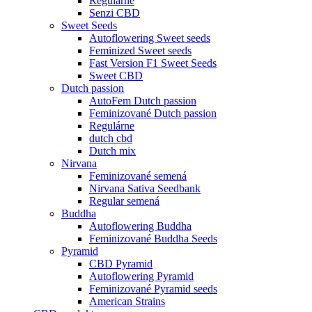
Regulárne
Senzi CBD
Sweet Seeds
Autoflowering Sweet seeds
Feminized Sweet seeds
Fast Version F1 Sweet Seeds
Sweet CBD
Dutch passion
AutoFem Dutch passion
Feminizované Dutch passion
Regulárne
dutch cbd
Dutch mix
Nirvana
Feminizované semená
Nirvana Sativa Seedbank
Regular semená
Buddha
Autoflowering Buddha
Feminizované Buddha Seeds
Pyramid
CBD Pyramid
Autoflowering Pyramid
Feminizované Pyramid seeds
American Strains