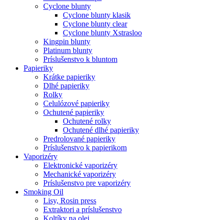
Cyclone blunty
Cyclone blunty klasik
Cyclone blunty clear
Cyclone blunty Xstrasloo
Kingpin blunty
Platinum blunty
Príslušenstvo k bluntom
Papieriky
Krátke papieriky
Dlhé papieriky
Rolky
Celulózové papieriky
Ochutené papieriky
Ochutené rolky
Ochutené dlhé papieriky
Predrolované papieriky
Príslušenstvo k papierikom
Vaporizéry
Elektronické vaporizéry
Mechanické vaporizéry
Príslušenstvo pre vaporizéry
Smoking Oil
Lisy, Rosin press
Extraktori a príslušenstvo
Koltíky na olej