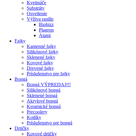
Kvetináče
Substráty
Osvetlenie
Výživa rastlín
Biobizz
Plagron
Atami
Fajky
Kamenné fajky
Silikónové fajky
Sklenené fajky
Kovové fajky
Drevené fajky
Príslušenstvo pre fajky
Bongá
Bongá VÝPREDAJ!!!
Silikónové bongá
Sklenené bongá
Akrylové bongá
Keramické bongá
Precoolery
Kotlíky
Príslušenstvo pre bongá
Drtičky
Kovové drtičky