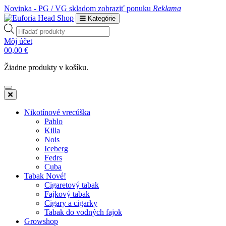
Novinka - PG / VG skladom
zobraziť ponuku
Reklama
Kategórie
Products
search
Môj účet
0
0,00
€
Žiadne produkty v košíku.
Nikotínové vrecúška
Pablo
Killa
Nois
Iceberg
Fedrs
Cuba
Tabak Nové!
Cigaretový tabak
Fajkový tabak
Cigary a cigarky
Tabak do vodných fajok
Growshop