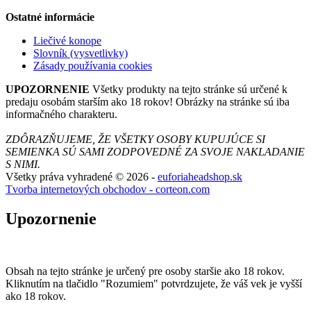
Ostatné informácie
Liečivé konope
Slovník (vysvetlivky)
Zásady používania cookies
UPOZORNENIE
Všetky produkty na tejto stránke sú určené k
predaju osobám starším ako 18 rokov! Obrázky na stránke sú iba
informačného charakteru.
ZDÔRAZŇUJEME, ŽE VŠETKY OSOBY KUPUJÚCE SI
SEMIENKA SÚ SAMI ZODPOVEDNÉ ZA SVOJE NAKLADANIE
S NIMI.
Všetky práva vyhradené © 2026 -
euforiaheadshop.sk
Tvorba internetových obchodov - corteon.com
Upozornenie
Obsah na tejto stránke je určený pre osoby staršie ako 18 rokov.
Kliknutím na tlačidlo "Rozumiem" potvrdzujete, že váš vek je vyšší
ako 18 rokov.