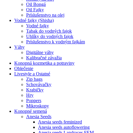
Oil Bongá
Oil Fajky
Príslušenstvo na olej
Vodné fajky (Shisha)
Vodné fajky
Tabak do vodných fajok
Uhlíky do vodných fajok
Príslušenstvo k vodným fajkám
Váhy
Digitálne váhy
Kalibračné závažia
Konopná kozmetika a potraviny
Oblečenie
Livestyle a Ostatné
Zip bags
Schovávačky
Krabičky
Hry
Poppers
Mikroskopy
Konopné semená
Anesia Seeds
Anesia seeds feminized
Anesia seeds autoflowering
Anesia seeds Landraces FEM