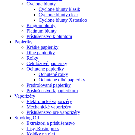
Cyclone blunty
Cyclone blunty klasik
Cyclone blunty clear
Cyclone blunty Xstrasloo
Kingpin blunty
Platinum blunty
Príslušenstvo k bluntom
Papieriky
Krátke papieriky
Dlhé papieriky
Rolky
Celulózové papieriky
Ochutené papieriky
Ochutené rolky
Ochutené dlhé papieriky
Predrolované papieriky
Príslušenstvo k papierikom
Vaporizéry
Elektronické vaporizéry
Mechanické vaporizéry
Príslušenstvo pre vaporizéry
Smoking Oil
Extraktori a príslušenstvo
Lisy, Rosin press
Koltíky na olej