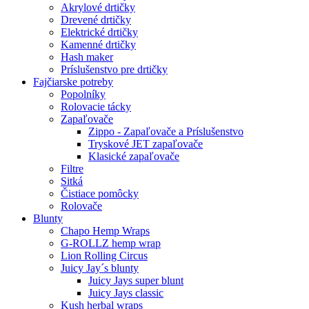
Akrylové drtičky
Drevené drtičky
Elektrické drtičky
Kamenné drtičky
Hash maker
Príslušenstvo pre drtičky
Fajčiarske potreby
Popolníky
Rolovacie tácky
Zapaľovače
Zippo - Zapaľovače a Príslušenstvo
Tryskové JET zapaľovače
Klasické zapaľovače
Filtre
Sitká
Čistiace pomôcky
Rolovače
Blunty
Chapo Hemp Wraps
G-ROLLZ hemp wrap
Lion Rolling Circus
Juicy Jay´s blunty
Juicy Jays super blunt
Juicy Jays classic
Kush herbal wraps