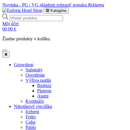
Novinka - PG / VG skladom
zobraziť ponuku
Reklama
Kategórie
Products
search
Môj účet
0
0,00
€
Žiadne produkty v košíku.
Growshop
Substráty
Osvetlenie
Výživa rastlín
Biobizz
Plagron
Atami
Kvetináče
Nikotínové vrecúška
Iceberg
Fedrs
Cuba
Pablo