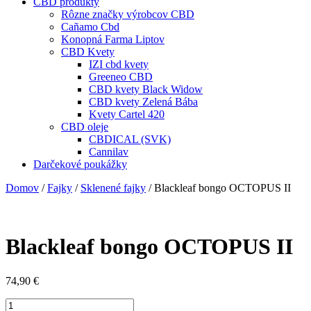
CBD produkty
Rôzne značky výrobcov CBD
Cañamo Cbd
Konopná Farma Liptov
CBD Kvety
IZI cbd kvety
Greeneo CBD
CBD kvety Black Widow
CBD kvety Zelená Bába
Kvety Cartel 420
CBD oleje
CBDICAL (SVK)
Cannilav
Darčekové poukážky
Domov
/
Fajky
/
Sklenené fajky
/ Blackleaf bongo OCTOPUS II
Blackleaf bongo OCTOPUS II
74,90
€
množstvo