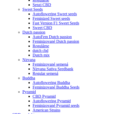
Regulárne
Senzi CBD
Sweet Seeds
Autoflowering Sweet seeds
Feminized Sweet seeds
Fast Version F1 Sweet Seeds
Sweet CBD
Dutch passion
AutoFem Dutch passion
Feminizované Dutch passion
Regulárne
dutch cbd
Dutch mix
Nirvana
Feminizované semená
Nirvana Sativa Seedbank
Regular semená
Buddha
Autoflowering Buddha
Feminizované Buddha Seeds
Pyramid
CBD Pyramid
Autoflowering Pyramid
Feminizované Pyramid seeds
American Strains