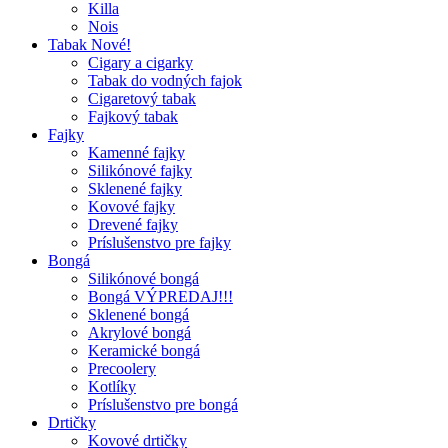
Killa
Nois
Tabak Nové!
Cigary a cigarky
Tabak do vodných fajok
Cigaretový tabak
Fajkový tabak
Fajky
Kamenné fajky
Silikónové fajky
Sklenené fajky
Kovové fajky
Drevené fajky
Príslušenstvo pre fajky
Bongá
Silikónové bongá
Bongá VÝPREDAJ!!!
Sklenené bongá
Akrylové bongá
Keramické bongá
Precoolery
Kotlíky
Príslušenstvo pre bongá
Drtičky
Kovové drtičky