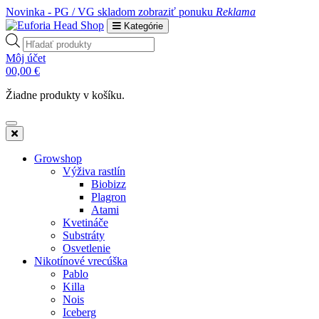
Novinka - PG / VG skladom
zobraziť ponuku
Reklama
Kategórie
Products
search
Môj účet
0
0,00
€
Žiadne produkty v košíku.
Growshop
Výživa rastlín
Biobizz
Plagron
Atami
Kvetináče
Substráty
Osvetlenie
Nikotínové vrecúška
Pablo
Killa
Nois
Iceberg