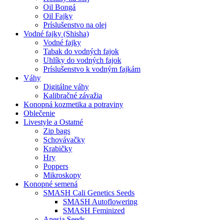
Oil Bongá
Oil Fajky
Príslušenstvo na olej
Vodné fajky (Shisha)
Vodné fajky
Tabak do vodných fajok
Uhlíky do vodných fajok
Príslušenstvo k vodným fajkám
Váhy
Digitálne váhy
Kalibračné závažia
Konopná kozmetika a potraviny
Oblečenie
Livestyle a Ostatné
Zip bags
Schovávačky
Krabičky
Hry
Poppers
Mikroskopy
Konopné semená
SMASH Cali Genetics Seeds
SMASH Autoflowering
SMASH Feminized
Anesia Seeds