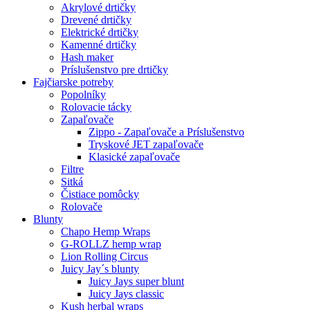
Akrylové drtičky
Drevené drtičky
Elektrické drtičky
Kamenné drtičky
Hash maker
Príslušenstvo pre drtičky
Fajčiarske potreby
Popolníky
Rolovacie tácky
Zapaľovače
Zippo - Zapaľovače a Príslušenstvo
Tryskové JET zapaľovače
Klasické zapaľovače
Filtre
Sitká
Čistiace pomôcky
Rolovače
Blunty
Chapo Hemp Wraps
G-ROLLZ hemp wrap
Lion Rolling Circus
Juicy Jay´s blunty
Juicy Jays super blunt
Juicy Jays classic
Kush herbal wraps