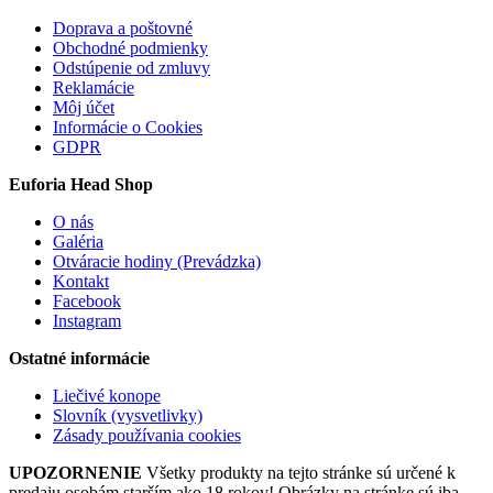
Doprava a poštovné
Obchodné podmienky
Odstúpenie od zmluvy
Reklamácie
Môj účet
Informácie o Cookies
GDPR
Euforia Head Shop
O nás
Galéria
Otváracie hodiny (Prevádzka)
Kontakt
Facebook
Instagram
Ostatné informácie
Liečivé konope
Slovník (vysvetlivky)
Zásady používania cookies
UPOZORNENIE
Všetky produkty na tejto stránke sú určené k
predaju osobám starším ako 18 rokov! Obrázky na stránke sú iba