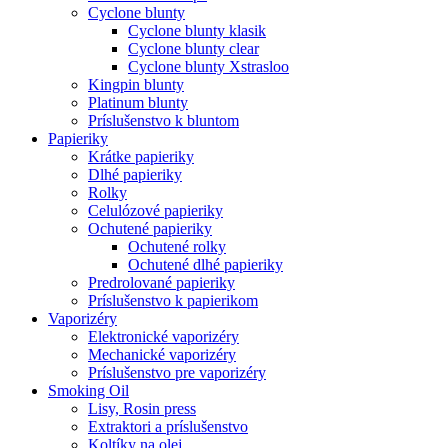
Cyclone blunty
Cyclone blunty klasik
Cyclone blunty clear
Cyclone blunty Xstrasloo
Kingpin blunty
Platinum blunty
Príslušenstvo k bluntom
Papieriky
Krátke papieriky
Dlhé papieriky
Rolky
Celulózové papieriky
Ochutené papieriky
Ochutené rolky
Ochutené dlhé papieriky
Predrolované papieriky
Príslušenstvo k papierikom
Vaporizéry
Elektronické vaporizéry
Mechanické vaporizéry
Príslušenstvo pre vaporizéry
Smoking Oil
Lisy, Rosin press
Extraktori a príslušenstvo
Koltíky na olej