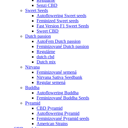
Regulárne
Senzi CBD
Sweet Seeds
Autoflowering Sweet seeds
Feminized Sweet seeds
Fast Version F1 Sweet Seeds
Sweet CBD
Dutch passion
AutoFem Dutch passion
Feminizované Dutch passion
Regulárne
dutch cbd
Dutch mix
Nirvana
Feminizované semená
Nirvana Sativa Seedbank
Regular semená
Buddha
Autoflowering Buddha
Feminizované Buddha Seeds
Pyramid
CBD Pyramid
Autoflowering Pyramid
Feminizované Pyramid seeds
American Strains