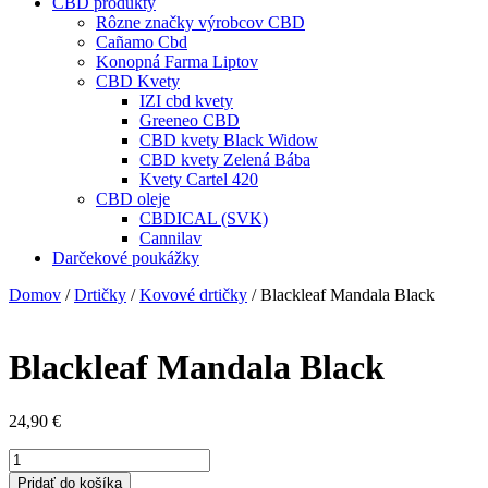
CBD produkty
Rôzne značky výrobcov CBD
Cañamo Cbd
Konopná Farma Liptov
CBD Kvety
IZI cbd kvety
Greeneo CBD
CBD kvety Black Widow
CBD kvety Zelená Bába
Kvety Cartel 420
CBD oleje
CBDICAL (SVK)
Cannilav
Darčekové poukážky
Domov
/
Drtičky
/
Kovové drtičky
/ Blackleaf Mandala Black
Blackleaf Mandala Black
24,90
€
množstvo
Blackleaf
Pridať do košíka