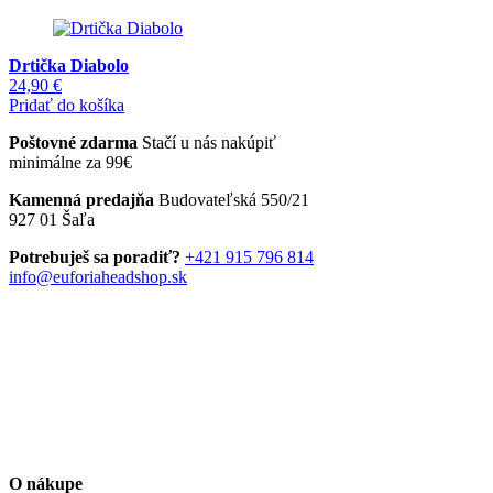
39,90 €.
29,90 €.
Drtička Diabolo
24,90
€
Pridať do košíka
Poštovné zdarma
Stačí u nás nakúpiť
minimálne za 99€
Kamenná predajňa
Budovateľská 550/21
927 01 Šaľa
Potrebuješ sa poradiť?
+421 915 796 814
info@euforiaheadshop.sk
O nákupe