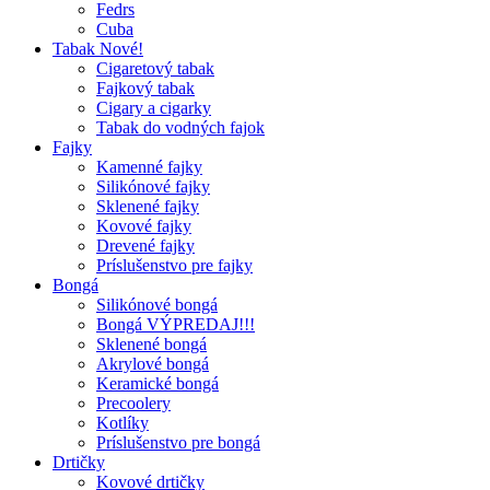
Fedrs
Cuba
Tabak Nové!
Cigaretový tabak
Fajkový tabak
Cigary a cigarky
Tabak do vodných fajok
Fajky
Kamenné fajky
Silikónové fajky
Sklenené fajky
Kovové fajky
Drevené fajky
Príslušenstvo pre fajky
Bongá
Silikónové bongá
Bongá VÝPREDAJ!!!
Sklenené bongá
Akrylové bongá
Keramické bongá
Precoolery
Kotlíky
Príslušenstvo pre bongá
Drtičky
Kovové drtičky