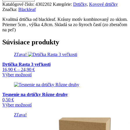
Mandala
Katalógové číslo:
4302202
Kategórie:
Drtičky
,
Kovové drtičky
Black
Značka:
Blackleaf
Kvalitná drtička od blackleaf. Krásny motív kombinovaný zo sklom.
Priemer 5cm , výška 4,8cm. Skladá sa zo štyroch častí (zo zberačom
na peľ)
Súvisiace produkty
Zľava!
Drtička Rasta 3 veľkosti
Price
16,90
€
–
24,90
€
Tento
range:
Výber možností
produkt
16,90 €
má
through
viacero
24,90 €
Tesnenie na drtičky Rôzne druhy
variantov.
0,50
€
Možnosti
Tento
Výber možností
si
produkt
môžete
Zľava!
má
vybrať
viacero
na
variantov.
stránke