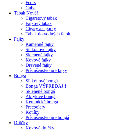
Fedrs
Cuba
Tabak Nové!
Cigaretový tabak
Fajkový tabak
Cigary a cigarky
Tabak do vodných fajok
Fajky
Kamenné fajky
Silikónové fajky
Sklenené fajky
Kovové fajky
Drevené fajky
Príslušenstvo pre fajky
Bongá
Silikónové bongá
Bongá VÝPREDAJ!!!
Sklenené bongá
Akrylové bongá
Keramické bongá
Precoolery
Kotlíky
Príslušenstvo pre bongá
Drtičky
Kovové drtičky