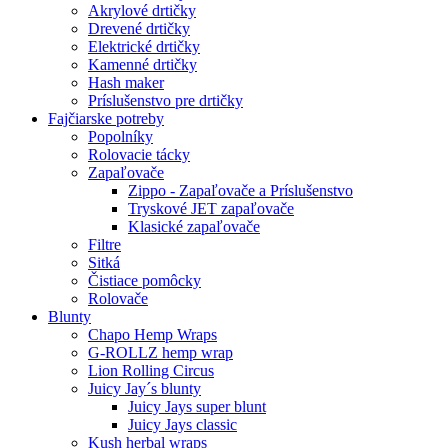
Akrylové drtičky
Drevené drtičky
Elektrické drtičky
Kamenné drtičky
Hash maker
Príslušenstvo pre drtičky
Fajčiarske potreby
Popolníky
Rolovacie tácky
Zapaľovače
Zippo - Zapaľovače a Príslušenstvo
Tryskové JET zapaľovače
Klasické zapaľovače
Filtre
Sitká
Čistiace pomôcky
Rolovače
Blunty
Chapo Hemp Wraps
G-ROLLZ hemp wrap
Lion Rolling Circus
Juicy Jay´s blunty
Juicy Jays super blunt
Juicy Jays classic
Kush herbal wraps