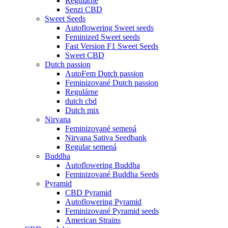
Regulárne
Senzi CBD
Sweet Seeds
Autoflowering Sweet seeds
Feminized Sweet seeds
Fast Version F1 Sweet Seeds
Sweet CBD
Dutch passion
AutoFem Dutch passion
Feminizované Dutch passion
Regulárne
dutch cbd
Dutch mix
Nirvana
Feminizované semená
Nirvana Sativa Seedbank
Regular semená
Buddha
Autoflowering Buddha
Feminizované Buddha Seeds
Pyramid
CBD Pyramid
Autoflowering Pyramid
Feminizované Pyramid seeds
American Strains