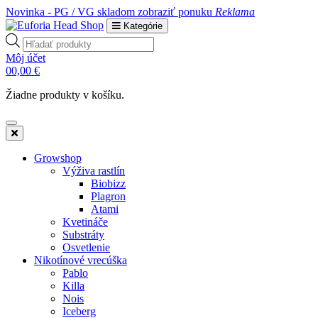
Novinka - PG / VG skladom
zobraziť ponuku
Reklama
Kategórie
Products
search
Môj účet
0
0,00
€
Žiadne produkty v košíku.
Growshop
Výživa rastlín
Biobizz
Plagron
Atami
Kvetináče
Substráty
Osvetlenie
Nikotínové vrecúška
Pablo
Killa
Nois
Iceberg