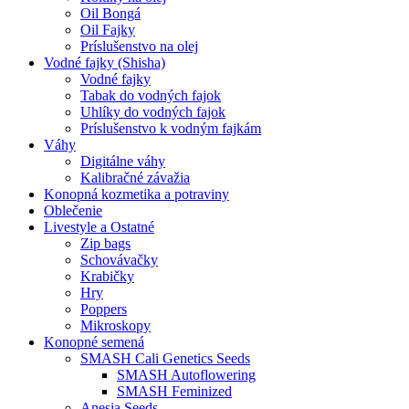
Oil Bongá
Oil Fajky
Príslušenstvo na olej
Vodné fajky (Shisha)
Vodné fajky
Tabak do vodných fajok
Uhlíky do vodných fajok
Príslušenstvo k vodným fajkám
Váhy
Digitálne váhy
Kalibračné závažia
Konopná kozmetika a potraviny
Oblečenie
Livestyle a Ostatné
Zip bags
Schovávačky
Krabičky
Hry
Poppers
Mikroskopy
Konopné semená
SMASH Cali Genetics Seeds
SMASH Autoflowering
SMASH Feminized
Anesia Seeds