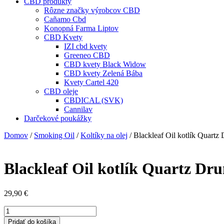
CBD produkty
Rôzne značky výrobcov CBD
Cañamo Cbd
Konopná Farma Liptov
CBD Kvety
IZI cbd kvety
Greeneo CBD
CBD kvety Black Widow
CBD kvety Zelená Bába
Kvety Cartel 420
CBD oleje
CBDICAL (SVK)
Cannilav
Darčekové poukážky
Domov
/
Smoking Oil
/
Koltíky na olej
/ Blackleaf Oil kotlík Quartz
Blackleaf Oil kotlík Quartz Dr
29,90
€
množstvo
Blackleaf
Pridať do košíka