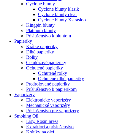
Cyclone blunty
Cyclone blunty klasik
Cyclone blunty clear
Cyclone blunty Xstrasloo
Kingpin blunty
Platinum blunty
Príslušenstvo k bluntom
Papieriky
Krátke papieriky
Dlhé papieriky
Rolky
Celulózové papieriky
Ochutené papieriky
Ochutené rolky
Ochutené dlhé papieriky
Predrolované papieriky
Príslušenstvo k papierikom
Vaporizéry
Elektronické vaporizéry
Mechanické vaporizéry
Príslušenstvo pre vaporizéry
Smoking Oil
Lisy, Rosin press
Extraktori a príslušenstvo
Koltíky na olej