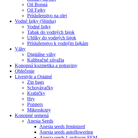
Oil Bongá
Oil Fajky
Príslušenstvo na olej
Vodné fajky (Shisha)
Vodné fajky
Tabak do vodných fajok
Uhlíky do vodných fajok
Príslušenstvo k vodným fajkám
Váhy
Digitálne váhy
Kalibračné závažia
Konopná kozmetika a potraviny
Oblečenie
Livestyle a Ostatné
Zip bags
Schovávačky
Krabičky
Hry
Poppers
Mikroskopy
Konopné semená
Anesia Seeds
Anesia seeds feminized
Anesia seeds autoflowering
Anesia seeds Landraces FEM