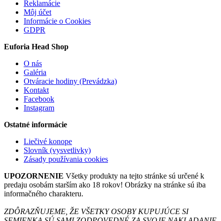
Reklamácie
Môj účet
Informácie o Cookies
GDPR
Euforia Head Shop
O nás
Galéria
Otváracie hodiny (Prevádzka)
Kontakt
Facebook
Instagram
Ostatné informácie
Liečivé konope
Slovník (vysvetlivky)
Zásady používania cookies
UPOZORNENIE
Všetky produkty na tejto stránke sú určené k
predaju osobám starším ako 18 rokov! Obrázky na stránke sú iba
informačného charakteru.
ZDÔRAZŇUJEME, ŽE VŠETKY OSOBY KUPUJÚCE SI
SEMIENKA SÚ SAMI ZODPOVEDNÉ ZA SVOJE NAKLADANIE