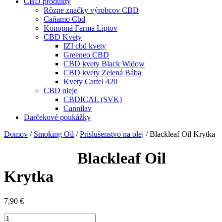
CBD produkty
Rôzne značky výrobcov CBD
Cañamo Cbd
Konopná Farma Liptov
CBD Kvety
IZI cbd kvety
Greeneo CBD
CBD kvety Black Widow
CBD kvety Zelená Bába
Kvety Cartel 420
CBD oleje
CBDICAL (SVK)
Cannilav
Darčekové poukážky
Domov
/
Smoking Oil
/
Príslušenstvo na olej
/ Blackleaf Oil Krytka
Blackleaf Oil
Krytka
7,90
€
množstvo