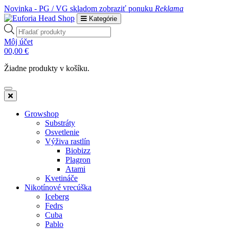
Novinka - PG / VG skladom
zobraziť ponuku
Reklama
Kategórie
Products
search
Môj účet
0
0,00
€
Žiadne produkty v košíku.
Growshop
Substráty
Osvetlenie
Výživa rastlín
Biobizz
Plagron
Atami
Kvetináče
Nikotínové vrecúška
Iceberg
Fedrs
Cuba
Pablo