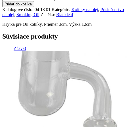
Blackleaf
Pridať do košíka
Oil
Katalógové číslo:
04 18 01
Kategórie:
Koltíky na olej
,
Príslušenstvo
Krytka
na olej
,
Smoking Oil
Značka:
Blackleaf
Krytka pre Oil kotlíky. Priemer 3cm. Výška 12cm
Súvisiace produkty
Zľava!