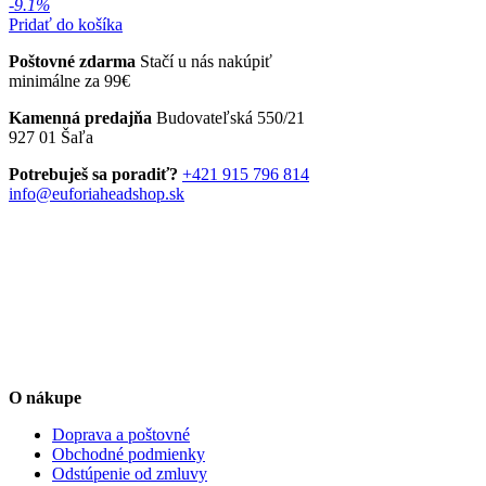
cena
cena
-9.1%
bola:
je:
Pridať do košíka
32,90 €.
29,90 €.
Poštovné zdarma
Stačí u nás nakúpiť
minimálne za 99€
Kamenná predajňa
Budovateľská 550/21
927 01 Šaľa
Potrebuješ sa poradiť?
+421 915 796 814
info@euforiaheadshop.sk
O nákupe
Doprava a poštovné
Obchodné podmienky
Odstúpenie od zmluvy