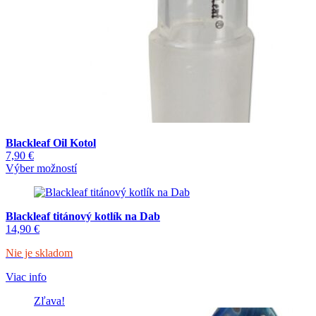
Blackleaf Oil Kotol
7,90
€
Tento
Výber možností
produkt
má
viacero
Blackleaf titánový kotlík na Dab
variantov.
14,90
€
Možnosti
si
Nie je skladom
môžete
vybrať
Viac info
na
stránke
Zľava!
produktu.