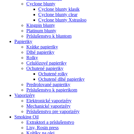
Cyclone blunty
Cyclone blunty klasik
Cyclone blunty clear
Cyclone blunty Xstrasloo
Kingpin blunty
Platinum blunty
Príslušenstvo k bluntom
Papieriky
Krátke papieriky
Dlhé papieriky
Rolky
Celulózové papieriky
Ochutené papieriky
Ochutené rolky
Ochutené dlhé papieriky
Predrolované papieriky
Príslušenstvo k papierikom
Vaporizéry
Elektronické vaporizéry
Mechanické vaporizéry
Príslušenstvo pre vaporizéry
Smoking Oil
Extraktori a príslušenstvo
Lisy, Rosin press
Koltíky na olej