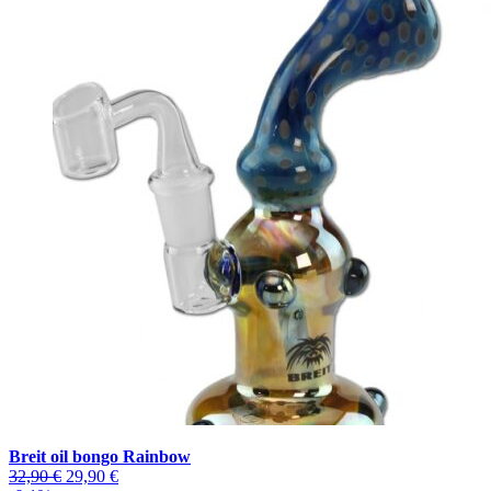
Breit oil bongo Rainbow
Pôvodná
Aktuálna
32,90
€
29,90
€