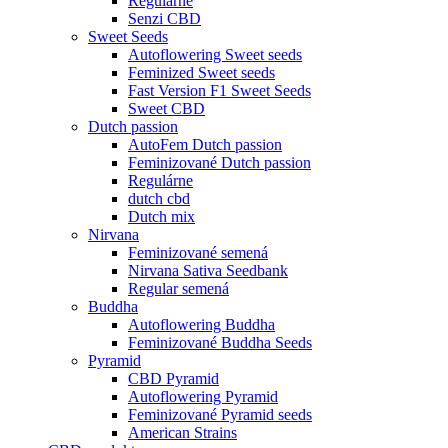
Regulárne
Senzi CBD
Sweet Seeds
Autoflowering Sweet seeds
Feminized Sweet seeds
Fast Version F1 Sweet Seeds
Sweet CBD
Dutch passion
AutoFem Dutch passion
Feminizované Dutch passion
Regulárne
dutch cbd
Dutch mix
Nirvana
Feminizované semená
Nirvana Sativa Seedbank
Regular semená
Buddha
Autoflowering Buddha
Feminizované Buddha Seeds
Pyramid
CBD Pyramid
Autoflowering Pyramid
Feminizované Pyramid seeds
American Strains