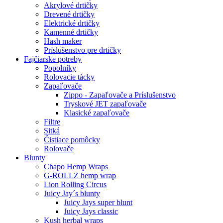
Akrylové drtičky
Drevené drtičky
Elektrické drtičky
Kamenné drtičky
Hash maker
Príslušenstvo pre drtičky
Fajčiarske potreby
Popolníky
Rolovacie tácky
Zapaľovače
Zippo - Zapaľovače a Príslušenstvo
Tryskové JET zapaľovače
Klasické zapaľovače
Filtre
Sitká
Čistiace pomôcky
Rolovače
Blunty
Chapo Hemp Wraps
G-ROLLZ hemp wrap
Lion Rolling Circus
Juicy Jay´s blunty
Juicy Jays super blunt
Juicy Jays classic
Kush herbal wraps