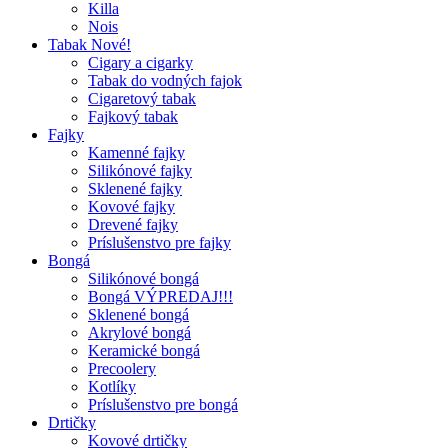
Killa
Nois
Tabak Nové!
Cigary a cigarky
Tabak do vodných fajok
Cigaretový tabak
Fajkový tabak
Fajky
Kamenné fajky
Silikónové fajky
Sklenené fajky
Kovové fajky
Drevené fajky
Príslušenstvo pre fajky
Bongá
Silikónové bongá
Bongá VÝPREDAJ!!!
Sklenené bongá
Akrylové bongá
Keramické bongá
Precoolery
Kotlíky
Príslušenstvo pre bongá
Drtičky
Kovové drtičky