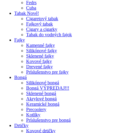
Fedrs
Cuba
Tabak Nové!
Cigaretový tabak
Fajkový tabak
Cigary a cigarky
Tabak do vodných fajok
Fajky
Kamenné fajky
Silikónové fajky
Sklenené fajky
Kovové fajky
Drevené fajky
Príslušenstvo pre fajky
Bongá
Silikónové bongá
Bongá VÝPREDAJ!!!
Sklenené bongá
Akrylové bongá
Keramické bongá
Precoolery
Kotlíky
Príslušenstvo pre bongá
Drtičky
Kovové drtičky