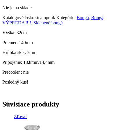
bola:
je:
Nie je na sklade
64,90 €.
39,90 €.
Katalógové číslo:
steampunk
Kategórie:
Bongá
,
Bongá
VÝPREDAJ!!!
,
Sklenené bongá
Výška: 32cm
Priemer: 140mm
Hrúbka skla: 7mm
Pripojenie: 18,8mm/14,4mm
Precooler : nie
Posledný kus!
Súvisiace produkty
Zľava!