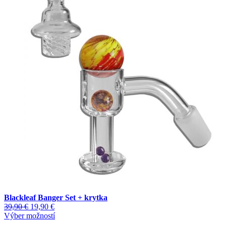
Blackleaf Banger Set + krytka
Pôvodná
Aktuálna
39,90
€
19,90
€
cena
cena
Tento
Výber možností
bola:
je:
produkt