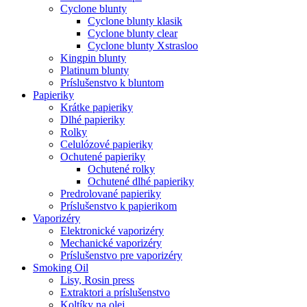
Cyclone blunty
Cyclone blunty klasik
Cyclone blunty clear
Cyclone blunty Xstrasloo
Kingpin blunty
Platinum blunty
Príslušenstvo k bluntom
Papieriky
Krátke papieriky
Dlhé papieriky
Rolky
Celulózové papieriky
Ochutené papieriky
Ochutené rolky
Ochutené dlhé papieriky
Predrolované papieriky
Príslušenstvo k papierikom
Vaporizéry
Elektronické vaporizéry
Mechanické vaporizéry
Príslušenstvo pre vaporizéry
Smoking Oil
Lisy, Rosin press
Extraktori a príslušenstvo
Koltíky na olej