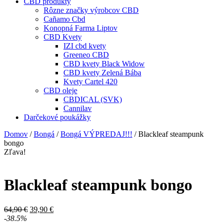
CBD produkty
Rôzne značky výrobcov CBD
Cañamo Cbd
Konopná Farma Liptov
CBD Kvety
IZI cbd kvety
Greeneo CBD
CBD kvety Black Widow
CBD kvety Zelená Bába
Kvety Cartel 420
CBD oleje
CBDICAL (SVK)
Cannilav
Darčekové poukážky
Domov
/
Bongá
/
Bongá VÝPREDAJ!!!
/ Blackleaf steampunk
bongo
Zľava!
Blackleaf steampunk bongo
Pôvodná
Aktuálna
64,90
€
39,90
€
cena
cena
-38.5%