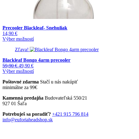
Precooler Blackleaf- Snehuliak
14,90
€
Tento
Výber možností
produkt
Zľava!
má
viacero
Blackleaf Bongo 4arm precooler
variantov.
Pôvodná
Aktuálna
59,90
€
49,90
€
Možnosti
cena
cena
Tento
Výber možností
si
bola:
je:
produkt
môžete
Poštovné zdarma
Stačí u nás nakúpiť
59,90 €.
49,90 €.
má
vybrať
minimálne za 99€
viacero
na
variantov.
stránke
Kamenná predajňa
Budovateľská 550/21
Možnosti
produktu.
927 01 Šaľa
si
môžete
Potrebuješ sa poradiť?
+421 915 796 814
vybrať
info@euforiaheadshop.sk
na
stránke
produktu.