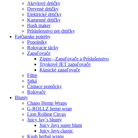
Akrylové drtičky
Drevené drtičky
Elektrické drtičky
Kamenné drtičky
Hash maker
Príslušenstvo pre drtičky
Fajčiarske potreby
Popolníky
Rolovacie tácky
Zapaľovače
Zippo - Zapaľovače a Príslušenstvo
Tryskové JET zapaľovače
Klasické zapaľovače
Filtre
Sitká
Čistiace pomôcky
Rolovače
Blunty
Chapo Hemp Wraps
G-ROLLZ hemp wrap
Lion Rolling Circus
Juicy Jay´s blunty
Juicy Jays super blunt
Juicy Jays classic
Kush herbal wraps