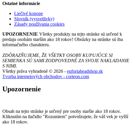
Ostatné informácie
Liečivé konope
Slovník (vysvetlivky)
Zásady používania cookies
UPOZORNENIE
Všetky produkty na tejto stránke sú určené k
predaju osobám starším ako 18 rokov! Obrázky na stránke sú iba
informačného charakteru.
ZDÔRAZŇUJEME, ŽE VŠETKY OSOBY KUPUJÚCE SI
SEMIENKA SÚ SAMI ZODPOVEDNÉ ZA SVOJE NAKLADANIE
S NIMI.
Všetky práva vyhradené © 2026 -
euforiaheadshop.sk
Tvorba internetových obchodov - corteon.com
Upozornenie
Obsah na tejto stránke je určený pre osoby staršie ako 18 rokov.
Kliknutím na tlačidlo "Rozumiem" potvrdzujete, že váš vek je vyšší
ako 18 rokov.