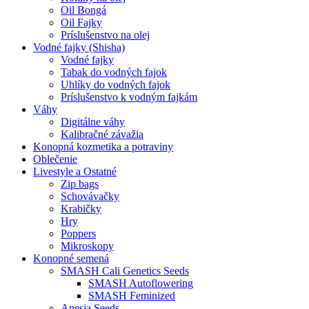
Oil Bongá
Oil Fajky
Príslušenstvo na olej
Vodné fajky (Shisha)
Vodné fajky
Tabak do vodných fajok
Uhlíky do vodných fajok
Príslušenstvo k vodným fajkám
Váhy
Digitálne váhy
Kalibračné závažia
Konopná kozmetika a potraviny
Oblečenie
Livestyle a Ostatné
Zip bags
Schovávačky
Krabičky
Hry
Poppers
Mikroskopy
Konopné semená
SMASH Cali Genetics Seeds
SMASH Autoflowering
SMASH Feminized
Anesia Seeds