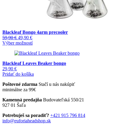
Blackleaf Bongo 4arm precooler
Pôvodná
Aktuálna
59,90
€
49,90
€
cena
cena
Tento
Výber možností
bola:
je:
produkt
59,90 €.
49,90 €.
má
viacero
Blackleaf Leaves Beaker bongo
variantov.
29,90
€
Možnosti
Pridať do košíka
si
môžete
Poštovné zdarma
Stačí u nás nakúpiť
vybrať
minimálne za 99€
na
stránke
Kamenná predajňa
Budovateľská 550/21
produktu.
927 01 Šaľa
Potrebuješ sa poradiť?
+421 915 796 814
info@euforiaheadshop.sk