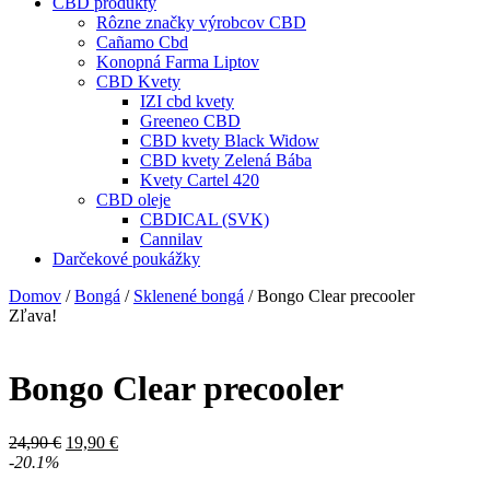
CBD produkty
Rôzne značky výrobcov CBD
Cañamo Cbd
Konopná Farma Liptov
CBD Kvety
IZI cbd kvety
Greeneo CBD
CBD kvety Black Widow
CBD kvety Zelená Bába
Kvety Cartel 420
CBD oleje
CBDICAL (SVK)
Cannilav
Darčekové poukážky
Domov
/
Bongá
/
Sklenené bongá
/ Bongo Clear precooler
Zľava!
Bongo Clear precooler
Pôvodná
Aktuálna
24,90
€
19,90
€
cena
cena
-20.1%
bola:
je: