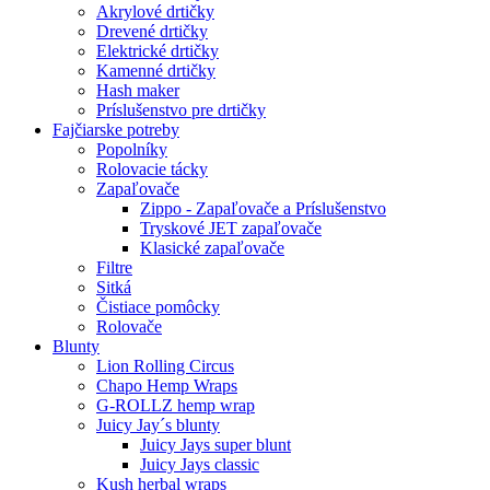
Akrylové drtičky
Drevené drtičky
Elektrické drtičky
Kamenné drtičky
Hash maker
Príslušenstvo pre drtičky
Fajčiarske potreby
Popolníky
Rolovacie tácky
Zapaľovače
Zippo - Zapaľovače a Príslušenstvo
Tryskové JET zapaľovače
Klasické zapaľovače
Filtre
Sitká
Čistiace pomôcky
Rolovače
Blunty
Lion Rolling Circus
Chapo Hemp Wraps
G-ROLLZ hemp wrap
Juicy Jay´s blunty
Juicy Jays super blunt
Juicy Jays classic
Kush herbal wraps