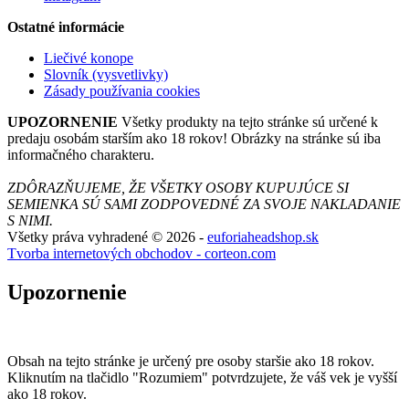
Ostatné informácie
Liečivé konope
Slovník (vysvetlivky)
Zásady používania cookies
UPOZORNENIE
Všetky produkty na tejto stránke sú určené k
predaju osobám starším ako 18 rokov! Obrázky na stránke sú iba
informačného charakteru.
ZDÔRAZŇUJEME, ŽE VŠETKY OSOBY KUPUJÚCE SI
SEMIENKA SÚ SAMI ZODPOVEDNÉ ZA SVOJE NAKLADANIE
S NIMI.
Všetky práva vyhradené © 2026 -
euforiaheadshop.sk
Tvorba internetových obchodov - corteon.com
Upozornenie
Obsah na tejto stránke je určený pre osoby staršie ako 18 rokov.
Kliknutím na tlačidlo "Rozumiem" potvrdzujete, že váš vek je vyšší
ako 18 rokov.