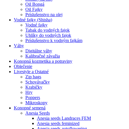
Oil Bongá
Oil Fajky
Príslušenstvo na olej
Vodné fajky (Shisha)
Vodné fajky
Tabak do vodných fajok
Uhlíky do vodných fajok
Príslušenstvo k vodným fajkám
Váhy
Digitálne váhy
Kalibračné závažia
Konopná kozmetika a potraviny
Oblečenie
Livestyle a Ostatné
Zip bags
Schovávačky
Krabičky
Hry
Poppers
Mikroskopy
Konopné semená
Anesia Seeds
Anesia seeds Landraces FEM
Anesia seeds feminized
Anesia seeds autoflowering