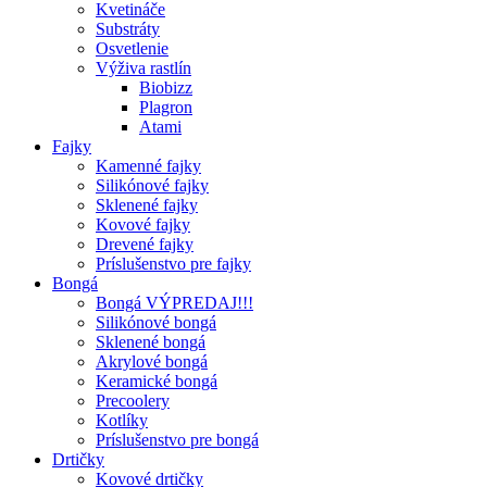
Kvetináče
Substráty
Osvetlenie
Výživa rastlín
Biobizz
Plagron
Atami
Fajky
Kamenné fajky
Silikónové fajky
Sklenené fajky
Kovové fajky
Drevené fajky
Príslušenstvo pre fajky
Bongá
Bongá VÝPREDAJ!!!
Silikónové bongá
Sklenené bongá
Akrylové bongá
Keramické bongá
Precoolery
Kotlíky
Príslušenstvo pre bongá
Drtičky
Kovové drtičky