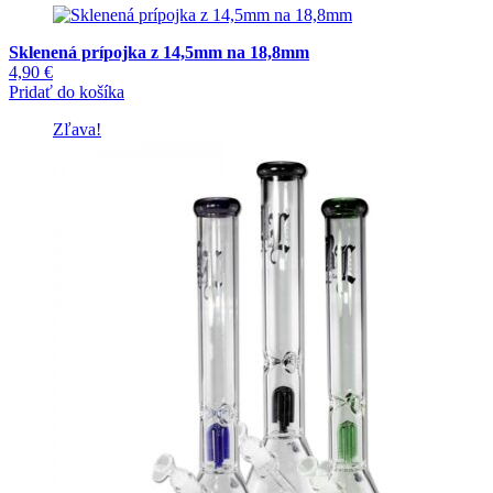
29,90 €.
15,90 €.
má
viacero
Sklenená prípojka z 14,5mm na 18,8mm
variantov.
4,90
€
Možnosti
Pridať do košíka
si
môžete
Zľava!
vybrať
na
stránke
produktu.