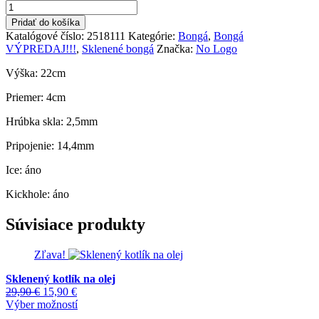
množstvo
24,90 €.
19,90 €.
Bongo
Pridať do košíka
Clear
Katalógové číslo:
2518111
Kategórie:
Bongá
,
Bongá
precooler
VÝPREDAJ!!!
,
Sklenené bongá
Značka:
No Logo
Výška: 22cm
Priemer: 4cm
Hrúbka skla: 2,5mm
Pripojenie: 14,4mm
Ice: áno
Kickhole: áno
Súvisiace produkty
Zľava!
Sklenený kotlík na olej
Pôvodná
Aktuálna
29,90
€
15,90
€
cena
cena
Tento
Výber možností
bola:
je:
produkt