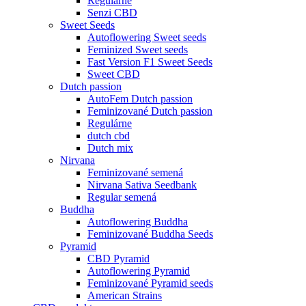
Regulárne
Senzi CBD
Sweet Seeds
Autoflowering Sweet seeds
Feminized Sweet seeds
Fast Version F1 Sweet Seeds
Sweet CBD
Dutch passion
AutoFem Dutch passion
Feminizované Dutch passion
Regulárne
dutch cbd
Dutch mix
Nirvana
Feminizované semená
Nirvana Sativa Seedbank
Regular semená
Buddha
Autoflowering Buddha
Feminizované Buddha Seeds
Pyramid
CBD Pyramid
Autoflowering Pyramid
Feminizované Pyramid seeds
American Strains