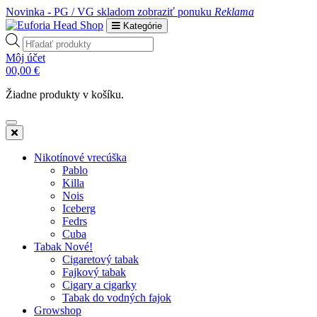
Novinka - PG / VG skladom
zobraziť ponuku
Reklama
Kategórie
Products
search
Môj účet
0
0,00
€
Žiadne produkty v košíku.
Nikotínové vrecúška
Pablo
Killa
Nois
Iceberg
Fedrs
Cuba
Tabak Nové!
Cigaretový tabak
Fajkový tabak
Cigary a cigarky
Tabak do vodných fajok
Growshop