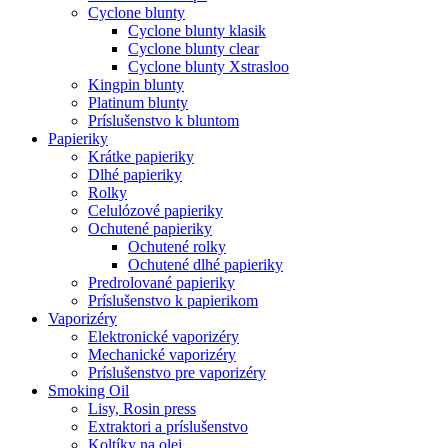
Cyclone blunty
Cyclone blunty klasik
Cyclone blunty clear
Cyclone blunty Xstrasloo
Kingpin blunty
Platinum blunty
Príslušenstvo k bluntom
Papieriky
Krátke papieriky
Dlhé papieriky
Rolky
Celulózové papieriky
Ochutené papieriky
Ochutené rolky
Ochutené dlhé papieriky
Predrolované papieriky
Príslušenstvo k papierikom
Vaporizéry
Elektronické vaporizéry
Mechanické vaporizéry
Príslušenstvo pre vaporizéry
Smoking Oil
Lisy, Rosin press
Extraktori a príslušenstvo
Koltíky na olej