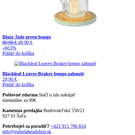
Blaze Jade green bongo
Pôvodná
Aktuálna
89,90
€
49,90
€
cena
cena
-44.5%
bola:
je:
Pridať do košíka
89,90 €.
49,90 €.
Blackleaf Leaves Beaker bongo zahnuté
29,90
€
Pridať do košíka
Poštovné zdarma
Stačí u nás nakúpiť
minimálne za 99€
Kamenná predajňa
Budovateľská 550/21
927 01 Šaľa
Potrebuješ sa poradiť?
+421 915 796 814
info@euforiaheadshop.sk