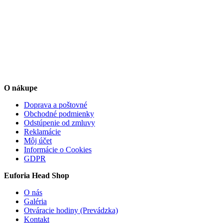
O nákupe
Doprava a poštovné
Obchodné podmienky
Odstúpenie od zmluvy
Reklamácie
Môj účet
Informácie o Cookies
GDPR
Euforia Head Shop
O nás
Galéria
Otváracie hodiny (Prevádzka)
Kontakt