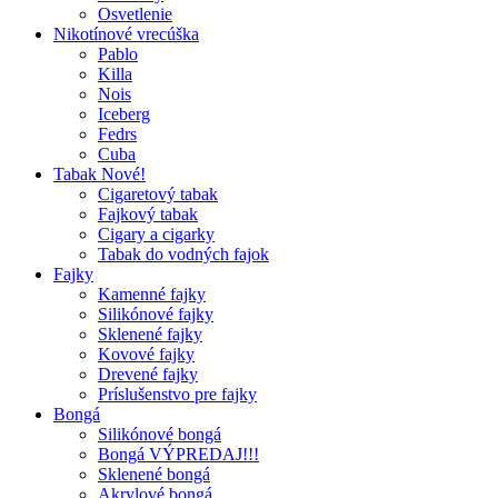
Osvetlenie
Nikotínové vrecúška
Pablo
Killa
Nois
Iceberg
Fedrs
Cuba
Tabak Nové!
Cigaretový tabak
Fajkový tabak
Cigary a cigarky
Tabak do vodných fajok
Fajky
Kamenné fajky
Silikónové fajky
Sklenené fajky
Kovové fajky
Drevené fajky
Príslušenstvo pre fajky
Bongá
Silikónové bongá
Bongá VÝPREDAJ!!!
Sklenené bongá
Akrylové bongá