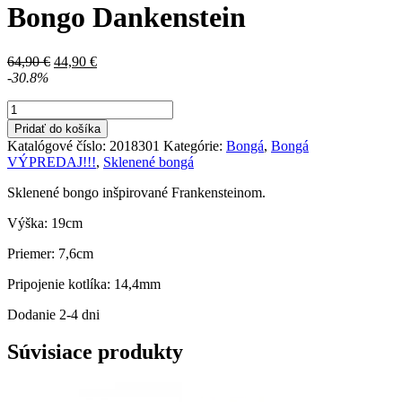
Bongo Dankenstein
Pôvodná
Aktuálna
64,90
€
44,90
€
cena
cena
-30.8%
bola:
je:
množstvo
64,90 €.
44,90 €.
Bongo
Pridať do košíka
Dankenstein
Katalógové číslo:
2018301
Kategórie:
Bongá
,
Bongá
VÝPREDAJ!!!
,
Sklenené bongá
Sklenené bongo inšpirované Frankensteinom.
Výška: 19cm
Priemer: 7,6cm
Pripojenie kotlíka: 14,4mm
Dodanie 2-4 dni
Súvisiace produkty