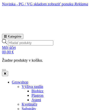
Novinka - PG / VG skladom
zobraziť ponuku
Reklama
Kategórie
Products
search
Môj účet
0
0,00
€
Žiadne produkty v košíku.
Growshop
Výživa rastlín
Biobizz
Plagron
Atami
Kvetináče
Substráty