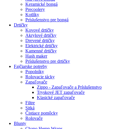
Keramické bongá
Precoolery
Kotlíky
Príslušenstvo pre bongá
Drtičky
Kovové drtičky
Akrylové drtičky
Drevené drtičky
Elektrické drtičky
Kamenné drtičky
Hash maker
Príslušenstvo pre drtičky
Fajčiarske potreby
Popolníky
Rolovacie tácky
Zapaľovače
Zippo - Zapaľovače a Príslušenstvo
Tryskové JET zapaľovače
Klasické zapaľovače
Filtre
Sitká
Čistiace pomôcky
Rolovače
Blunty
Chapo Hemp Wraps