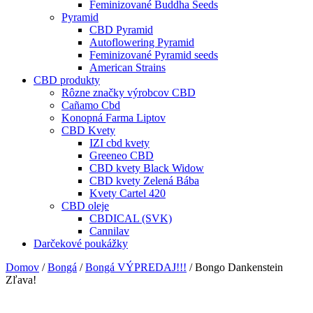
Feminizované Buddha Seeds
Pyramid
CBD Pyramid
Autoflowering Pyramid
Feminizované Pyramid seeds
American Strains
CBD produkty
Rôzne značky výrobcov CBD
Cañamo Cbd
Konopná Farma Liptov
CBD Kvety
IZI cbd kvety
Greeneo CBD
CBD kvety Black Widow
CBD kvety Zelená Bába
Kvety Cartel 420
CBD oleje
CBDICAL (SVK)
Cannilav
Darčekové poukážky
Domov
/
Bongá
/
Bongá VÝPREDAJ!!!
/ Bongo Dankenstein
Zľava!