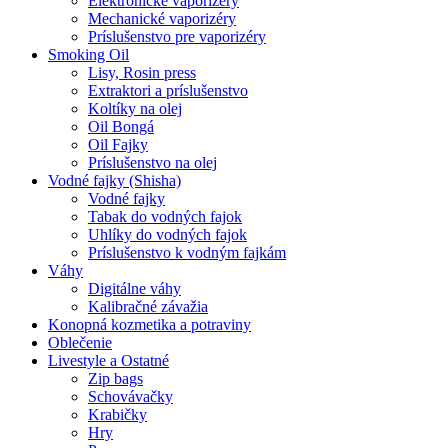
Elektronické vaporizéry
Mechanické vaporizéry
Príslušenstvo pre vaporizéry
Smoking Oil
Lisy, Rosin press
Extraktori a príslušenstvo
Koltíky na olej
Oil Bongá
Oil Fajky
Príslušenstvo na olej
Vodné fajky (Shisha)
Vodné fajky
Tabak do vodných fajok
Uhlíky do vodných fajok
Príslušenstvo k vodným fajkám
Váhy
Digitálne váhy
Kalibračné závažia
Konopná kozmetika a potraviny
Oblečenie
Livestyle a Ostatné
Zip bags
Schovávačky
Krabičky
Hry