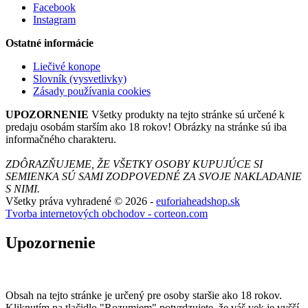
Facebook
Instagram
Ostatné informácie
Liečivé konope
Slovník (vysvetlivky)
Zásady používania cookies
UPOZORNENIE
Všetky produkty na tejto stránke sú určené k
predaju osobám starším ako 18 rokov! Obrázky na stránke sú iba
informačného charakteru.
ZDÔRAZŇUJEME, ŽE VŠETKY OSOBY KUPUJÚCE SI
SEMIENKA SÚ SAMI ZODPOVEDNÉ ZA SVOJE NAKLADANIE
S NIMI.
Všetky práva vyhradené © 2026 -
euforiaheadshop.sk
Tvorba internetových obchodov - corteon.com
Upozornenie
Obsah na tejto stránke je určený pre osoby staršie ako 18 rokov.
Kliknutím na tlačidlo "Rozumiem" potvrdzujete, že váš vek je vyšší