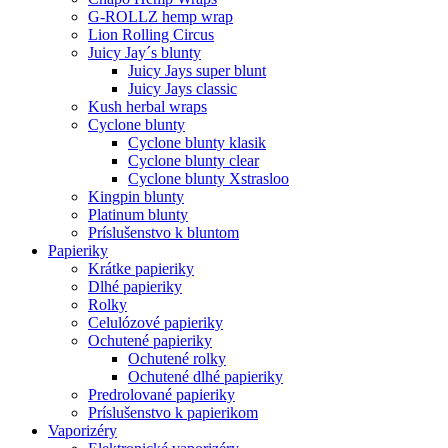
G-ROLLZ hemp wrap
Lion Rolling Circus
Juicy Jay´s blunty
Juicy Jays super blunt
Juicy Jays classic
Kush herbal wraps
Cyclone blunty
Cyclone blunty klasik
Cyclone blunty clear
Cyclone blunty Xstrasloo
Kingpin blunty
Platinum blunty
Príslušenstvo k bluntom
Papieriky
Krátke papieriky
Dlhé papieriky
Rolky
Celulózové papieriky
Ochutené papieriky
Ochutené rolky
Ochutené dlhé papieriky
Predrolované papieriky
Príslušenstvo k papierikom
Vaporizéry