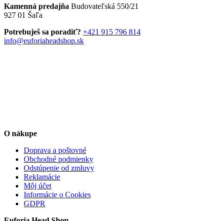
Kamenná predajňa
Budovateľská 550/21
Možnosti
927 01 Šaľa
si
môžete
Potrebuješ sa poradiť?
+421 915 796 814
vybrať
info@euforiaheadshop.sk
na
stránke
produktu.
O nákupe
Doprava a poštovné
Obchodné podmienky
Odstúpenie od zmluvy
Reklamácie
Môj účet
Informácie o Cookies
GDPR
Euforia Head Shop