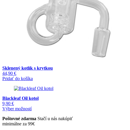
Sklenený kotlík s krytkou
44,90
€
Pridať do košíka
Blackleaf Oil kotol
9,90
€
Tento
Výber možností
produkt
Poštovné zdarma
Stačí u nás nakúpiť
má
minimálne za 99€
viacero
variantov.