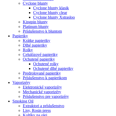
Cyclone blunty
Cyclone blunty klasik
Cyclone blunty clear
Cyclone blunty Xstrasloo
Kingpin blunty
Platinum blunty
Príslušenstvo k bluntom
Papieriky
Krátke papieriky
Dlhé papieriky
Rolky
Celulózové papieriky
Ochutené papieriky
Ochutené rolky
Ochutené dlhé papieriky
Predrolované papieriky
Príslušenstvo k papierikom
Vaporizéry
Elektronické vaporizéry
Mechanické vaporizéry
Príslušenstvo pre vaporizéry
Smoking Oil
Extraktori a príslušenstvo
Lisy, Rosin press
Koltíky na olej