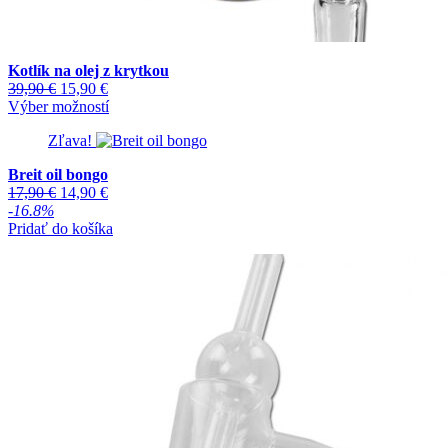
Kotlík na olej z krytkou
Pôvodná
Aktuálna
39,90
€
15,90
€
cena
cena
Tento
Výber možností
bola:
je:
produkt
Zľava!
39,90 €.
15,90 €.
má
viacero
Breit oil bongo
variantov.
Pôvodná
Aktuálna
17,90
€
14,90
€
Možnosti
cena
cena
-16.8%
si
bola:
je:
Pridať do košíka
môžete
17,90 €.
14,90 €.
vybrať
na
stránke
produktu.