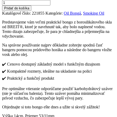
množstvo
17,90 €.
14,90 €.
BREIT
Pridať do košíka
Oil
Katalógové číslo:
221855
Kategórie:
Oil Bongá
,
Smoking Oil
Pipe
bongo
Predstavujeme vám veľmi praktické bongo z borosilikátového skla
od BREIT®, ktoré je navrhnuté tak, aby bolo naplnené vodou.
Tento dizajn zabezpečuje, že para je chladnejšia a príjemnejšia na
vdychovanie.
Na správne používanie najprv dôkladne zohrejte spodnú časť
bangeru pomocou prúdového horáka a následne do bangeru vložte
vosk alebo olej.
✔️ Cenovo dostupný základný model s funkčným dizajnom
✔️ Kompaktné rozmery, ideálne na ukladanie na polici
✔️ Praktický a funkčný produkt
Pre optimálne vtieranie odporúčame použiť karbohydrátový uzáver
(nie je súčasťou balenia). Tento uzáver pomáha minimalizovať
prívod vzduchu, čo zabezpečuje lepší vývoj pary.
Objednajte si toto bongo ešte dnes a užite si skvelý zážitok!
Výška 14cm. Priemer 53/11mm