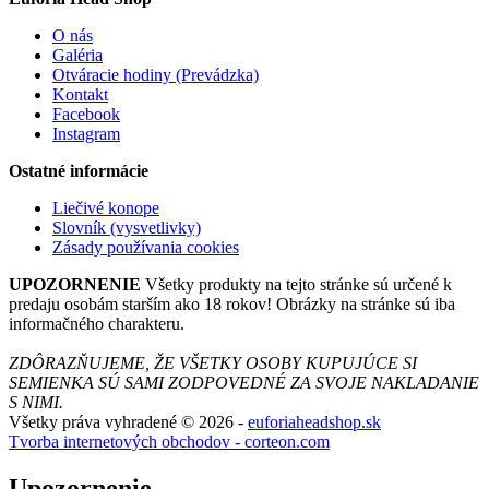
O nás
Galéria
Otváracie hodiny (Prevádzka)
Kontakt
Facebook
Instagram
Ostatné informácie
Liečivé konope
Slovník (vysvetlivky)
Zásady používania cookies
UPOZORNENIE
Všetky produkty na tejto stránke sú určené k
predaju osobám starším ako 18 rokov! Obrázky na stránke sú iba
informačného charakteru.
ZDÔRAZŇUJEME, ŽE VŠETKY OSOBY KUPUJÚCE SI
SEMIENKA SÚ SAMI ZODPOVEDNÉ ZA SVOJE NAKLADANIE
S NIMI.
Všetky práva vyhradené © 2026 -
euforiaheadshop.sk
Tvorba internetových obchodov - corteon.com
Upozornenie