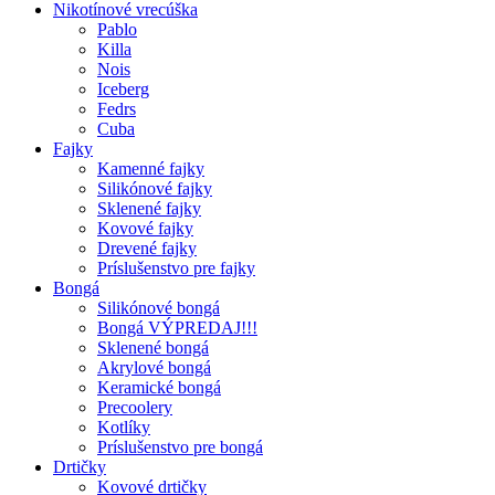
Nikotínové vrecúška
Pablo
Killa
Nois
Iceberg
Fedrs
Cuba
Fajky
Kamenné fajky
Silikónové fajky
Sklenené fajky
Kovové fajky
Drevené fajky
Príslušenstvo pre fajky
Bongá
Silikónové bongá
Bongá VÝPREDAJ!!!
Sklenené bongá
Akrylové bongá
Keramické bongá
Precoolery
Kotlíky
Príslušenstvo pre bongá
Drtičky
Kovové drtičky