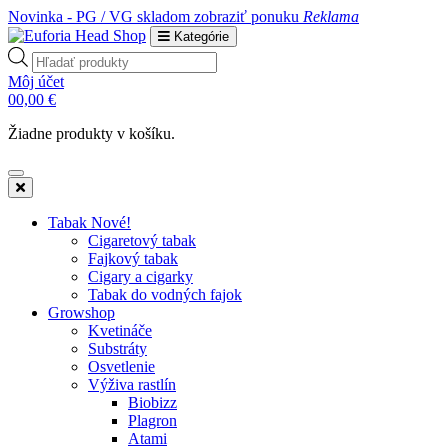
Novinka - PG / VG skladom
zobraziť ponuku
Reklama
Kategórie
Products
search
Môj účet
0
0,00
€
Žiadne produkty v košíku.
Tabak Nové!
Cigaretový tabak
Fajkový tabak
Cigary a cigarky
Tabak do vodných fajok
Growshop
Kvetináče
Substráty
Osvetlenie
Výživa rastlín
Biobizz
Plagron
Atami