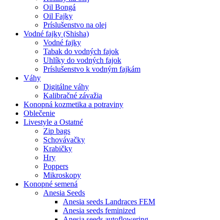
Oil Bongá
Oil Fajky
Príslušenstvo na olej
Vodné fajky (Shisha)
Vodné fajky
Tabak do vodných fajok
Uhlíky do vodných fajok
Príslušenstvo k vodným fajkám
Váhy
Digitálne váhy
Kalibračné závažia
Konopná kozmetika a potraviny
Oblečenie
Livestyle a Ostatné
Zip bags
Schovávačky
Krabičky
Hry
Poppers
Mikroskopy
Konopné semená
Anesia Seeds
Anesia seeds Landraces FEM
Anesia seeds feminized
Anesia seeds autoflowering