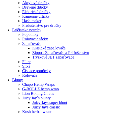
Akrylové drtičky
Drevené drtičky
Elektrické drtičky
Kamenné drtičky
Hash maker
Príslušenstvo pre drtičky
Fajčiarske potreby
Popolníky
Rolovacie tácky
Zapaľovače
Klasické zapaľovače
Zippo - Zapaľovače a Príslušenstvo
Tryskové JET zapaľovače
Filtre
Sitká
Čistiace pomôcky
Rolovače
Blunty
Chapo Hemp Wraps
G-ROLLZ hemp wrap
Lion Rolling Circus
Juicy Jay´s blunty
Juicy Jays super blunt
Juicy Jays classic
Kush herbal wraps