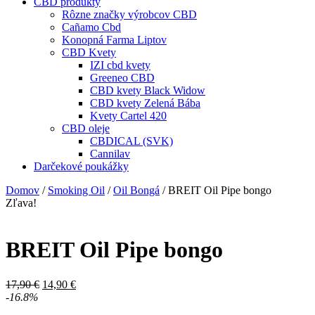
CBD produkty
Rôzne značky výrobcov CBD
Cañamo Cbd
Konopná Farma Liptov
CBD Kvety
IZI cbd kvety
Greeneo CBD
CBD kvety Black Widow
CBD kvety Zelená Bába
Kvety Cartel 420
CBD oleje
CBDICAL (SVK)
Cannilav
Darčekové poukážky
Domov
/
Smoking Oil
/
Oil Bongá
/ BREIT Oil Pipe bongo
Zľava!
BREIT Oil Pipe bongo
Pôvodná
Aktuálna
17,90
€
14,90
€
cena
cena
-16.8%
bola:
je: