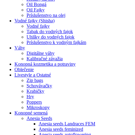
Oil Bongá
Oil Fajky
Príslušenstvo na olej
Vodné fajky (Shisha)
Vodné fajky
Tabak do vodných fajok
Uhlíky do vodných fajok
Príslušenstvo k vodným fajkám
Váhy
Digitálne váhy
Kalibračné závažia
Konopná kozmetika a potraviny
Oblečenie
Livestyle a Ostatné
Zip bags
Schovávačky
Krabičky
Hry
Poppers
Mikroskopy
Konopné semená
Anesia Seeds
Anesia seeds Landraces FEM
Anesia seeds feminized
Anesia seeds autoflowering