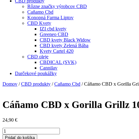
CBD produkty
Rôzne značky výrobcov CBD
Cañamo Cbd
Konopná Farma Liptov
CBD Kvety
IZI cbd kvety
Greeneo CBD
CBD kvety Black Widow
CBD kvety Zelená Bába
Kvety Cartel 420
CBD oleje
CBDICAL (SVK)
Cannilav
Darčekové poukážky
Domov
/
CBD produkty
/
Cañamo Cbd
/ Cáñamo CBD x Gorilla Gril
Cáñamo CBD x Gorilla Grillz 1
24,90
€
množstvo
Cáñamo
Pridať do košíka