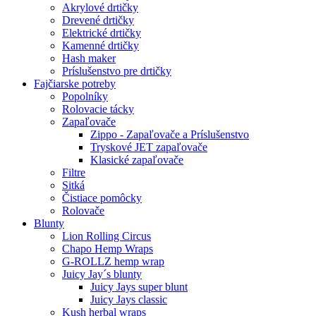
Akrylové drtičky
Drevené drtičky
Elektrické drtičky
Kamenné drtičky
Hash maker
Príslušenstvo pre drtičky
Fajčiarske potreby
Popolníky
Rolovacie tácky
Zapaľovače
Zippo - Zapaľovače a Príslušenstvo
Tryskové JET zapaľovače
Klasické zapaľovače
Filtre
Sitká
Čistiace pomôcky
Rolovače
Blunty
Lion Rolling Circus
Chapo Hemp Wraps
G-ROLLZ hemp wrap
Juicy Jay´s blunty
Juicy Jays super blunt
Juicy Jays classic
Kush herbal wraps