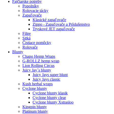
Fajčiarske potreby
Popolníky
Rolovacie tácky
Zapaľovače
Klasické zapaľovače
Zippo - Zapaľovače a Príslušenstvo
Tryskové JET zapaľovače
Filtre
Sitká
Čistiace pomôcky
Rolovače
Blunty
Chapo Hemp Wraps
G-ROLLZ hemp wrap
Lion Rolling Circus
Juicy Jay´s blunty
Juicy Jays super blunt
Juicy Jays classic
Kush herbal wraps
Cyclone blunty
Cyclone blunty klasik
Cyclone blunty clear
Cyclone blunty Xstrasloo
Kingpin blunty
Platinum blunty