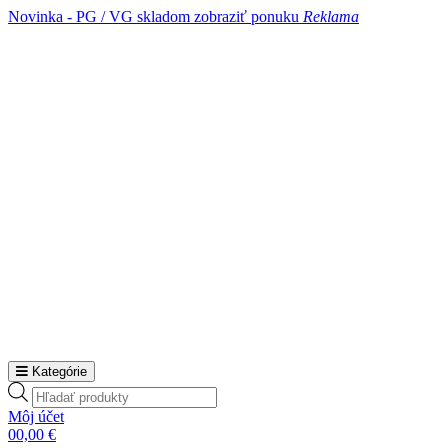
Novinka - PG / VG skladom
zobraziť ponuku
Reklama
Kategórie
Products
search
Môj účet
0
0,00
€