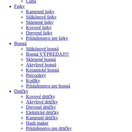
Cuba
Fajky
Kamenné fajky
Silikónové fajky
Sklenené fajky
Kovové fajky
Drevené fajky
Príslušenstvo pre fajky
Bongá
Silikónové bongá
Bongá VÝPREDAJ!!!
Sklenené bongá
Akrylové bongá
Keramické bongá
Precoolery
Kotlíky
Príslušenstvo pre bongá
Drtičky
Kovové drtičky
Akrylové drtičky
Drevené drtičky
Elektrické drtičky
Kamenné drtičky
Hash maker
Príslušenstvo pre drtičky