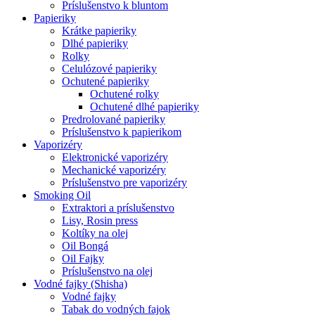
Príslušenstvo k bluntom
Papieriky
Krátke papieriky
Dlhé papieriky
Rolky
Celulózové papieriky
Ochutené papieriky
Ochutené rolky
Ochutené dlhé papieriky
Predrolované papieriky
Príslušenstvo k papierikom
Vaporizéry
Elektronické vaporizéry
Mechanické vaporizéry
Príslušenstvo pre vaporizéry
Smoking Oil
Extraktori a príslušenstvo
Lisy, Rosin press
Koltíky na olej
Oil Bongá
Oil Fajky
Príslušenstvo na olej
Vodné fajky (Shisha)
Vodné fajky
Tabak do vodných fajok