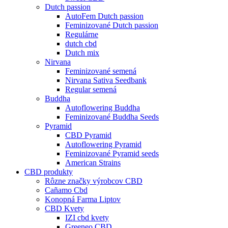
Dutch passion
AutoFem Dutch passion
Feminizované Dutch passion
Regulárne
dutch cbd
Dutch mix
Nirvana
Feminizované semená
Nirvana Sativa Seedbank
Regular semená
Buddha
Autoflowering Buddha
Feminizované Buddha Seeds
Pyramid
CBD Pyramid
Autoflowering Pyramid
Feminizované Pyramid seeds
American Strains
CBD produkty
Rôzne značky výrobcov CBD
Cañamo Cbd
Konopná Farma Liptov
CBD Kvety
IZI cbd kvety
Greeneo CBD