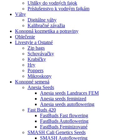
Uhlíky do vodných fajok
Príslušenstvo k vodným fajkám
Váhy
Digitálne váhy
Kalibračné závažia
Konopná kozmetika a potraviny
Oblečenie
Livestyle a Ostatné
Zip bags
Schovávačky
Krabičky
Hry
Poppers
Mikroskopy
Konopné semená
Anesia Seeds
Anesia seeds Landraces FEM
Anesia seeds feminized
Anesia seeds autoflowering
Fast Buds 420
FastBuds Fast flowering
FastBuds Autoflowering
FastBuds Feminizované
SMASH Cali Genetics Seeds
SMASH Autoflowering