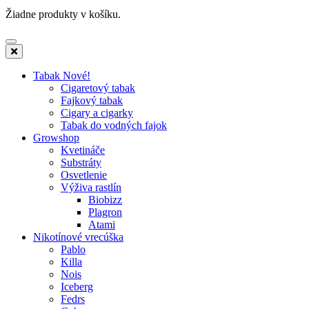
Žiadne produkty v košíku.
Tabak Nové!
Cigaretový tabak
Fajkový tabak
Cigary a cigarky
Tabak do vodných fajok
Growshop
Kvetináče
Substráty
Osvetlenie
Výživa rastlín
Biobizz
Plagron
Atami
Nikotínové vrecúška
Pablo
Killa
Nois
Iceberg
Fedrs