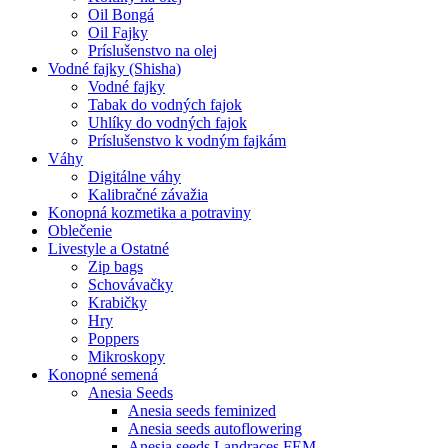
Oil Bongá
Oil Fajky
Príslušenstvo na olej
Vodné fajky (Shisha)
Vodné fajky
Tabak do vodných fajok
Uhlíky do vodných fajok
Príslušenstvo k vodným fajkám
Váhy
Digitálne váhy
Kalibračné závažia
Konopná kozmetika a potraviny
Oblečenie
Livestyle a Ostatné
Zip bags
Schovávačky
Krabičky
Hry
Poppers
Mikroskopy
Konopné semená
Anesia Seeds
Anesia seeds feminized
Anesia seeds autoflowering
Anesia seeds Landraces FEM