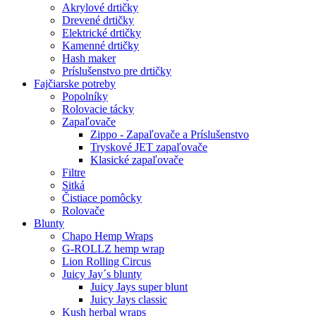
Akrylové drtičky
Drevené drtičky
Elektrické drtičky
Kamenné drtičky
Hash maker
Príslušenstvo pre drtičky
Fajčiarske potreby
Popolníky
Rolovacie tácky
Zapaľovače
Zippo - Zapaľovače a Príslušenstvo
Tryskové JET zapaľovače
Klasické zapaľovače
Filtre
Sitká
Čistiace pomôcky
Rolovače
Blunty
Chapo Hemp Wraps
G-ROLLZ hemp wrap
Lion Rolling Circus
Juicy Jay´s blunty
Juicy Jays super blunt
Juicy Jays classic
Kush herbal wraps