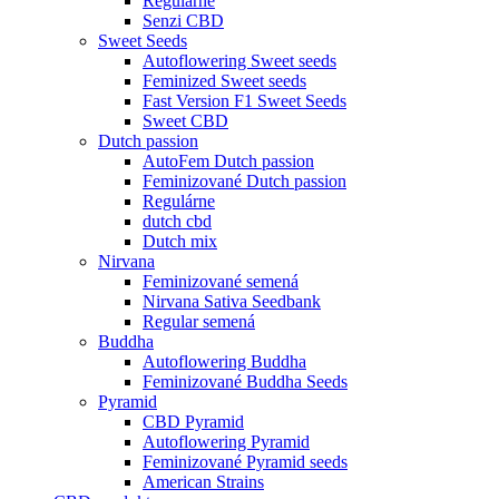
Regulárne
Senzi CBD
Sweet Seeds
Autoflowering Sweet seeds
Feminized Sweet seeds
Fast Version F1 Sweet Seeds
Sweet CBD
Dutch passion
AutoFem Dutch passion
Feminizované Dutch passion
Regulárne
dutch cbd
Dutch mix
Nirvana
Feminizované semená
Nirvana Sativa Seedbank
Regular semená
Buddha
Autoflowering Buddha
Feminizované Buddha Seeds
Pyramid
CBD Pyramid
Autoflowering Pyramid
Feminizované Pyramid seeds
American Strains