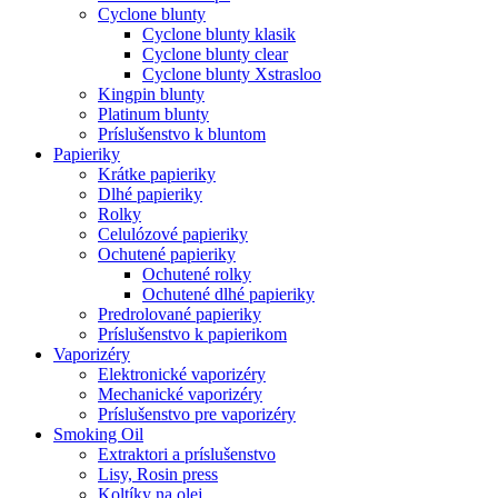
Cyclone blunty
Cyclone blunty klasik
Cyclone blunty clear
Cyclone blunty Xstrasloo
Kingpin blunty
Platinum blunty
Príslušenstvo k bluntom
Papieriky
Krátke papieriky
Dlhé papieriky
Rolky
Celulózové papieriky
Ochutené papieriky
Ochutené rolky
Ochutené dlhé papieriky
Predrolované papieriky
Príslušenstvo k papierikom
Vaporizéry
Elektronické vaporizéry
Mechanické vaporizéry
Príslušenstvo pre vaporizéry
Smoking Oil
Extraktori a príslušenstvo
Lisy, Rosin press
Koltíky na olej