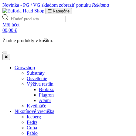
Novinka - PG / VG skladom
zobraziť ponuku
Reklama
Kategórie
Products
search
Môj účet
0
0,00
€
Žiadne produkty v košíku.
Growshop
Substráty
Osvetlenie
Výživa rastlín
Biobizz
Plagron
Atami
Kvetináče
Nikotínové vrecúška
Iceberg
Fedrs
Cuba
Pablo