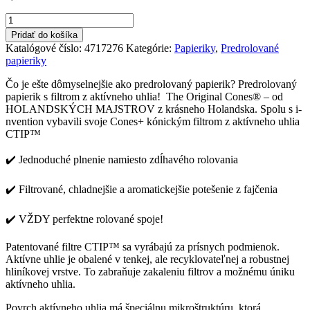
množstvo
CONE+
Pridať do košíka
King
Katalógové číslo:
4717276
Kategórie:
Papieriky
,
Predrolované
Size
papieriky
klasické
bielené
Čo je ešte dômyselnejšie ako predrolovaný papierik? Predrolovaný
papierik s filtrom z aktívneho uhlia! The Original Cones® – od
HOLANDSKÝCH MAJSTROV z krásneho Holandska. Spolu s i-
nvention vybavili svoje Cones+ kónickým filtrom z aktívneho uhlia
CTIP™
✔️ Jednoduché plnenie namiesto zdĺhavého rolovania
✔️ Filtrované, chladnejšie a aromatickejšie potešenie z fajčenia
✔️ VŽDY perfektne rolované spoje!
Patentované filtre CTIP™ sa vyrábajú za prísnych podmienok.
Aktívne uhlie je obalené v tenkej, ale recyklovateľnej a robustnej
hliníkovej vrstve. To zabraňuje zakaleniu filtrov a možnému úniku
aktívneho uhlia.
Povrch aktívneho uhlia má špeciálnu mikroštruktúru, ktorá