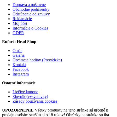
Doprava a poštovné
Obchodné podmienky
Odstúpenie od zmluvy
Reklamácie
Môj účet
Informácie o Cookies
GDPR
Euforia Head Shop
O nás
Galéria
Otváracie hodiny (Prevádzka)
Kontakt
Facebook
Instagram
Ostatné informácie
Liečivé konope
Slovník (vysvetlivky)
Zásady používania cookies
UPOZORNENIE
Všetky produkty na tejto stránke sú určené k
predaju osobám starším ako 18 rokov! Obrázky na stránke sú iba