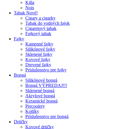
Killa
Nois
Tabak Nové!
Cigary a cigarky
Tabak do vodných fajok
Cigaretový tabak
Fajkový tabak
Fajky
Kamenné fajky
Silikónové fajky
Sklenené fajky
Kovové fajky
Drevené fajky
Príslušenstvo pre fajky
Bongá
Silikónové bongá
Bongá VÝPREDAJ!!!
Sklenené bongá
Akrylové bongá
Keramické bongá
Precoolery
Kotlíky
Príslušenstvo pre bongá
Drtičky
Kovové drtičky