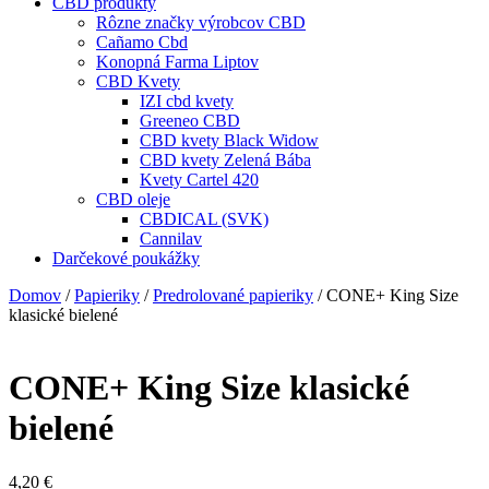
CBD produkty
Rôzne značky výrobcov CBD
Cañamo Cbd
Konopná Farma Liptov
CBD Kvety
IZI cbd kvety
Greeneo CBD
CBD kvety Black Widow
CBD kvety Zelená Bába
Kvety Cartel 420
CBD oleje
CBDICAL (SVK)
Cannilav
Darčekové poukážky
Domov
/
Papieriky
/
Predrolované papieriky
/ CONE+ King Size
klasické bielené
CONE+ King Size klasické
bielené
4,20
€