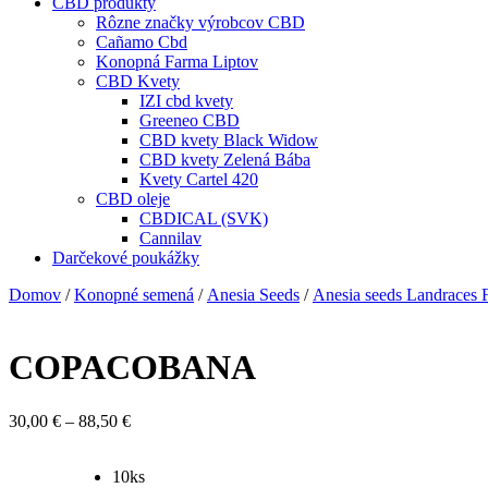
CBD produkty
Rôzne značky výrobcov CBD
Cañamo Cbd
Konopná Farma Liptov
CBD Kvety
IZI cbd kvety
Greeneo CBD
CBD kvety Black Widow
CBD kvety Zelená Bába
Kvety Cartel 420
CBD oleje
CBDICAL (SVK)
Cannilav
Darčekové poukážky
Domov
/
Konopné semená
/
Anesia Seeds
/
Anesia seeds Landraces
COPACOBANA
Price
30,00
€
–
88,50
€
range:
30,00 €
10ks
through