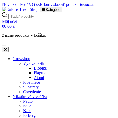
Novinka - PG / VG skladom
zobraziť ponuku
Reklama
Kategórie
Products
search
Môj účet
0
0,00
€
Žiadne produkty v košíku.
Growshop
Výživa rastlín
Biobizz
Plagron
Atami
Kvetináče
Substráty
Osvetlenie
Nikotínové vrecúška
Pablo
Killa
Nois
Iceberg