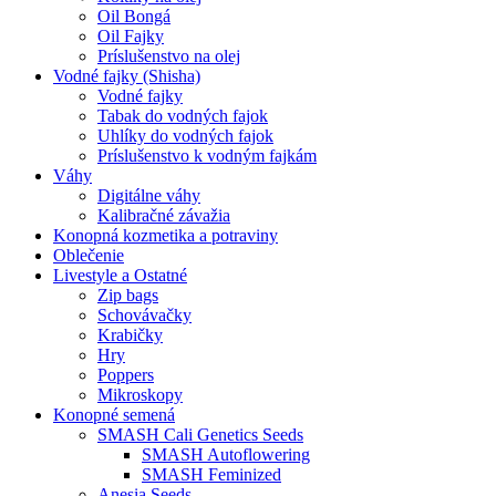
Oil Bongá
Oil Fajky
Príslušenstvo na olej
Vodné fajky (Shisha)
Vodné fajky
Tabak do vodných fajok
Uhlíky do vodných fajok
Príslušenstvo k vodným fajkám
Váhy
Digitálne váhy
Kalibračné závažia
Konopná kozmetika a potraviny
Oblečenie
Livestyle a Ostatné
Zip bags
Schovávačky
Krabičky
Hry
Poppers
Mikroskopy
Konopné semená
SMASH Cali Genetics Seeds
SMASH Autoflowering
SMASH Feminized
Anesia Seeds