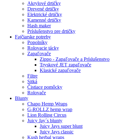
Akrylové drtičky
Drevené drtičky
Elektrické drtičky
Kamenné drtičky
Hash maker
Príslušenstvo pre drtičky
Fajčiarske potreby
Popolníky
Rolovacie tácky
Zapaľovače
Zippo - Zapaľovače a Príslušenstvo
Tryskové JET zapaľovače
Klasické zapaľovače
Filtre
Sitká
Čistiace pomôcky
Rolovače
Blunty
Chapo Hemp Wraps
G-ROLLZ hemp wrap
Lion Rolling Circus
Juicy Jay´s blunty
Juicy Jays super blunt
Juicy Jays classic
Kush herbal wraps