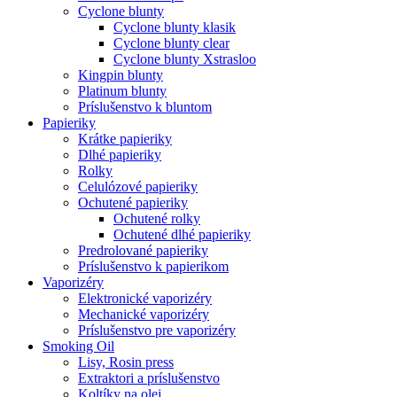
Cyclone blunty
Cyclone blunty klasik
Cyclone blunty clear
Cyclone blunty Xstrasloo
Kingpin blunty
Platinum blunty
Príslušenstvo k bluntom
Papieriky
Krátke papieriky
Dlhé papieriky
Rolky
Celulózové papieriky
Ochutené papieriky
Ochutené rolky
Ochutené dlhé papieriky
Predrolované papieriky
Príslušenstvo k papierikom
Vaporizéry
Elektronické vaporizéry
Mechanické vaporizéry
Príslušenstvo pre vaporizéry
Smoking Oil
Lisy, Rosin press
Extraktori a príslušenstvo
Koltíky na olej