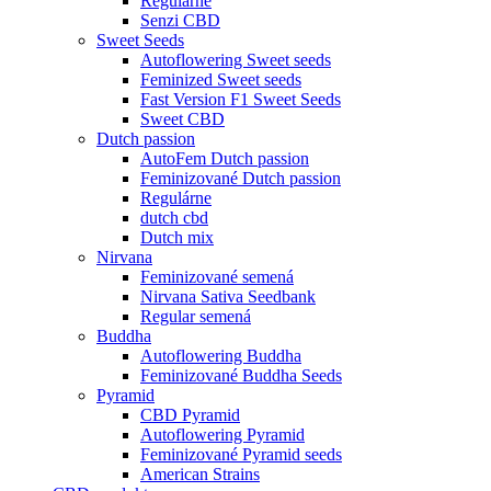
Regulárne
Senzi CBD
Sweet Seeds
Autoflowering Sweet seeds
Feminized Sweet seeds
Fast Version F1 Sweet Seeds
Sweet CBD
Dutch passion
AutoFem Dutch passion
Feminizované Dutch passion
Regulárne
dutch cbd
Dutch mix
Nirvana
Feminizované semená
Nirvana Sativa Seedbank
Regular semená
Buddha
Autoflowering Buddha
Feminizované Buddha Seeds
Pyramid
CBD Pyramid
Autoflowering Pyramid
Feminizované Pyramid seeds
American Strains