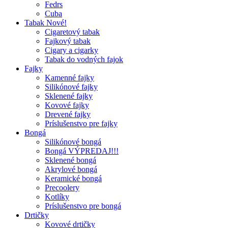
Fedrs
Cuba
Tabak Nové!
Cigaretový tabak
Fajkový tabak
Cigary a cigarky
Tabak do vodných fajok
Fajky
Kamenné fajky
Silikónové fajky
Sklenené fajky
Kovové fajky
Drevené fajky
Príslušenstvo pre fajky
Bongá
Silikónové bongá
Bongá VÝPREDAJ!!!
Sklenené bongá
Akrylové bongá
Keramické bongá
Precoolery
Kotlíky
Príslušenstvo pre bongá
Drtičky
Kovové drtičky