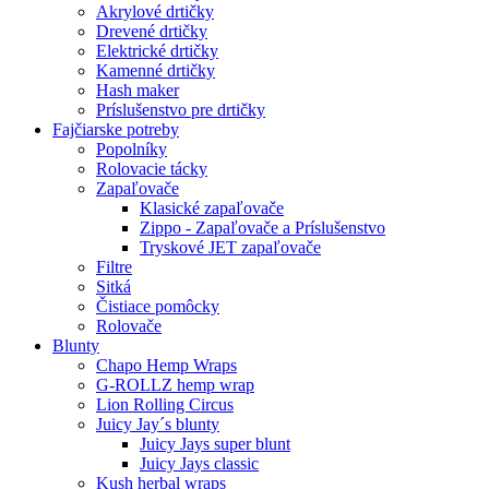
Akrylové drtičky
Drevené drtičky
Elektrické drtičky
Kamenné drtičky
Hash maker
Príslušenstvo pre drtičky
Fajčiarske potreby
Popolníky
Rolovacie tácky
Zapaľovače
Klasické zapaľovače
Zippo - Zapaľovače a Príslušenstvo
Tryskové JET zapaľovače
Filtre
Sitká
Čistiace pomôcky
Rolovače
Blunty
Chapo Hemp Wraps
G-ROLLZ hemp wrap
Lion Rolling Circus
Juicy Jay´s blunty
Juicy Jays super blunt
Juicy Jays classic
Kush herbal wraps