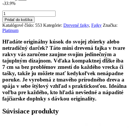
cena
cena
-33.9%
bola:
je:
množstvo
5,90 €.
3,90 €.
Drevená
Pridať do košíka
fajka
Katalógové číslo:
553
Kategórie:
Drevené fajky
,
Fajky
Značka:
v
Platinum
tvare
rakvy
Hľadáte originálny kúsok do svojej zbierky alebo
(7
netradičný darček? Táto
mini drevená fajka v tvare
cm)
rakvy
vás zaručene zaujme svojím jedinečným a
tajuplným dizajnom. Vďaka kompaktnej dĺžke iba
7 cm
sa bez problémov zmestí do každého vrecka či
tašky, takže ju môžete mať kedykoľvek nenápadne
poruke. Je vyrobená z tmavého prírodného dreva a
spája v sebe štýlový vzhľad s praktickosťou. Ideálna
voľba pre každého, kto hľadá nevšedné a nápadité
fajčiarske doplnky s dávkou originality.
Súvisiace produkty