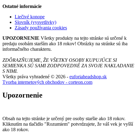
Ostatné informácie
Liečivé konope
Slovník (vysvetlivky)
Zásady používania cookies
UPOZORNENIE
Všetky produkty na tejto stránke sú určené k
predaju osobám starším ako 18 rokov! Obrázky na stránke sú iba
informačného charakteru.
ZDÔRAZŇUJEME, ŽE VŠETKY OSOBY KUPUJÚCE SI
SEMIENKA SÚ SAMI ZODPOVEDNÉ ZA SVOJE NAKLADANIE
S NIMI.
Všetky práva vyhradené © 2026 -
euforiaheadshop.sk
Tvorba internetových obchodov - corteon.com
Upozornenie
Obsah na tejto stránke je určený pre osoby staršie ako 18 rokov.
Kliknutím na tlačidlo "Rozumiem" potvrdzujete, že váš vek je vyšší
ako 18 rokov.