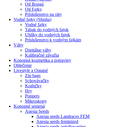
Oil Bongá
Oil Fajky
Príslušenstvo na olej
Vodné fajky (Shisha)
Vodné fajky
Tabak do vodných fajok
Uhlíky do vodných fajok
Príslušenstvo k vodným fajkám
Váhy
Digitálne váhy
Kalibračné závažia
Konopná kozmetika a potraviny
Oblečenie
Livestyle a Ostatné
Zip bags
Schovávačky
Krabičky
Hry
Poppers
Mikroskopy
Konopné semená
Anesia Seeds
Anesia seeds Landraces FEM
Anesia seeds feminized
Anesia seeds autoflowering