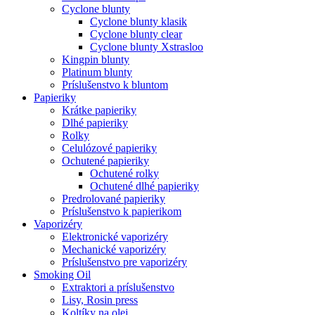
Cyclone blunty
Cyclone blunty klasik
Cyclone blunty clear
Cyclone blunty Xstrasloo
Kingpin blunty
Platinum blunty
Príslušenstvo k bluntom
Papieriky
Krátke papieriky
Dlhé papieriky
Rolky
Celulózové papieriky
Ochutené papieriky
Ochutené rolky
Ochutené dlhé papieriky
Predrolované papieriky
Príslušenstvo k papierikom
Vaporizéry
Elektronické vaporizéry
Mechanické vaporizéry
Príslušenstvo pre vaporizéry
Smoking Oil
Extraktori a príslušenstvo
Lisy, Rosin press
Koltíky na olej