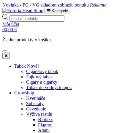
Novinka - PG / VG skladom
zobraziť ponuku
Reklama
Kategórie
Products
search
Môj účet
0
0,00
€
Žiadne produkty v košíku.
Tabak Nové!
Cigaretový tabak
Fajkový tabak
Cigary a cigarky
Tabak do vodných fajok
Growshop
Kvetináče
Substráty
Osvetlenie
Výživa rastlín
Biobizz
Plagron
Atami