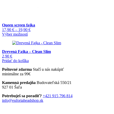
Queen screen fajka
Price
17,90
€
–
19,90
€
Tento
range:
Výber možností
produkt
17,90 €
má
through
viacero
19,90 €
Drevená Fajka – Clean Slim
variantov.
2,90
€
Možnosti
Pridať do košíka
si
môžete
Poštovné zdarma
Stačí u nás nakúpiť
vybrať
minimálne za 99€
na
stránke
Kamenná predajňa
Budovateľská 550/21
produktu.
927 01 Šaľa
Potrebuješ sa poradiť?
+421 915 796 814
info@euforiaheadshop.sk