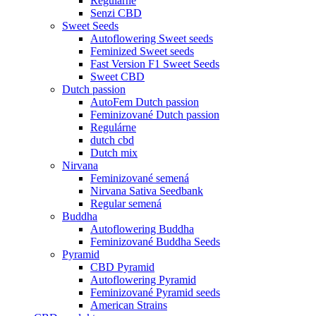
Regulárne
Senzi CBD
Sweet Seeds
Autoflowering Sweet seeds
Feminized Sweet seeds
Fast Version F1 Sweet Seeds
Sweet CBD
Dutch passion
AutoFem Dutch passion
Feminizované Dutch passion
Regulárne
dutch cbd
Dutch mix
Nirvana
Feminizované semená
Nirvana Sativa Seedbank
Regular semená
Buddha
Autoflowering Buddha
Feminizované Buddha Seeds
Pyramid
CBD Pyramid
Autoflowering Pyramid
Feminizované Pyramid seeds
American Strains