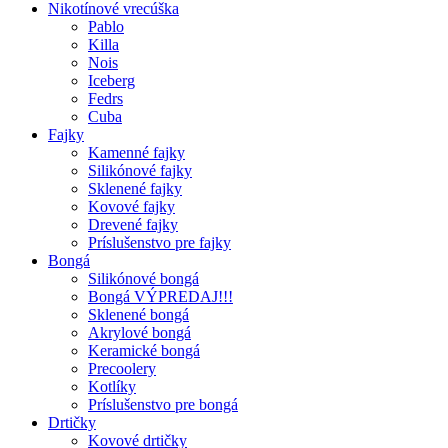
Nikotínové vrecúška
Pablo
Killa
Nois
Iceberg
Fedrs
Cuba
Fajky
Kamenné fajky
Silikónové fajky
Sklenené fajky
Kovové fajky
Drevené fajky
Príslušenstvo pre fajky
Bongá
Silikónové bongá
Bongá VÝPREDAJ!!!
Sklenené bongá
Akrylové bongá
Keramické bongá
Precoolery
Kotlíky
Príslušenstvo pre bongá
Drtičky
Kovové drtičky