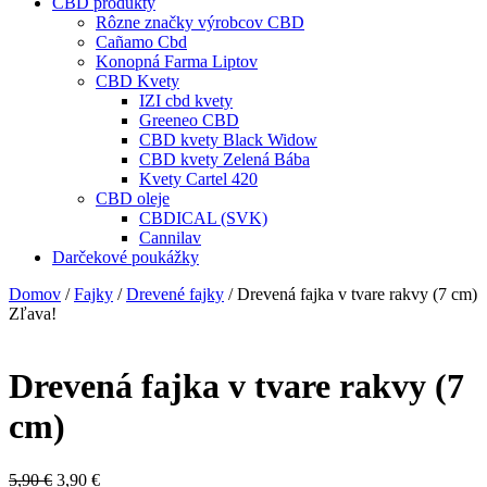
CBD produkty
Rôzne značky výrobcov CBD
Cañamo Cbd
Konopná Farma Liptov
CBD Kvety
IZI cbd kvety
Greeneo CBD
CBD kvety Black Widow
CBD kvety Zelená Bába
Kvety Cartel 420
CBD oleje
CBDICAL (SVK)
Cannilav
Darčekové poukážky
Domov
/
Fajky
/
Drevené fajky
/ Drevená fajka v tvare rakvy (7 cm)
Zľava!
Drevená fajka v tvare rakvy (7
cm)
Pôvodná
Aktuálna
5,90
€
3,90
€