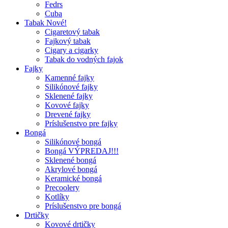
Fedrs
Cuba
Tabak Nové!
Cigaretový tabak
Fajkový tabak
Cigary a cigarky
Tabak do vodných fajok
Fajky
Kamenné fajky
Silikónové fajky
Sklenené fajky
Kovové fajky
Drevené fajky
Príslušenstvo pre fajky
Bongá
Silikónové bongá
Bongá VÝPREDAJ!!!
Sklenené bongá
Akrylové bongá
Keramické bongá
Precoolery
Kotlíky
Príslušenstvo pre bongá
Drtičky
Kovové drtičky