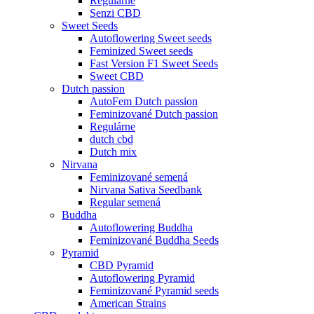
Regulárne
Senzi CBD
Sweet Seeds
Autoflowering Sweet seeds
Feminized Sweet seeds
Fast Version F1 Sweet Seeds
Sweet CBD
Dutch passion
AutoFem Dutch passion
Feminizované Dutch passion
Regulárne
dutch cbd
Dutch mix
Nirvana
Feminizované semená
Nirvana Sativa Seedbank
Regular semená
Buddha
Autoflowering Buddha
Feminizované Buddha Seeds
Pyramid
CBD Pyramid
Autoflowering Pyramid
Feminizované Pyramid seeds
American Strains