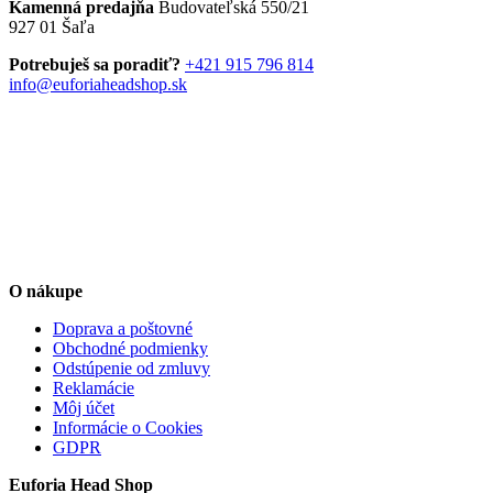
Kamenná predajňa
Budovateľská 550/21
927 01 Šaľa
Potrebuješ sa poradiť?
+421 915 796 814
info@euforiaheadshop.sk
O nákupe
Doprava a poštovné
Obchodné podmienky
Odstúpenie od zmluvy
Reklamácie
Môj účet
Informácie o Cookies
GDPR
Euforia Head Shop