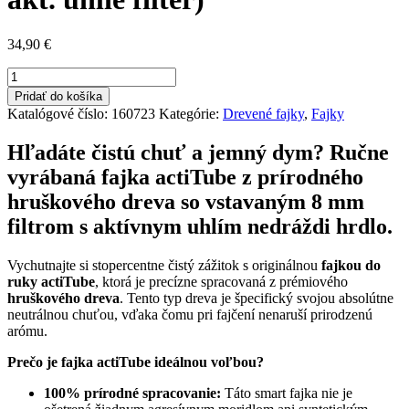
34,90
€
množstvo
Drevená
Pridať do košíka
fajka
Katalógové číslo:
160723
Kategórie:
Drevené fajky
,
Fajky
actiTube
z
Hľadáte čistú chuť a jemný dym? Ručne
hruškového
vyrábaná fajka actiTube z prírodného
dreva
(na
hruškového dreva so vstavaným 8 mm
8
filtrom s aktívnym uhlím nedráždi hrdlo.
mm
akt.
uhlie
Vychutnajte si stopercentne čistý zážitok s originálnou
fajkou do
filter)
ruky actiTube
, ktorá je precízne spracovaná z prémiového
hruškového dreva
. Tento typ dreva je špecifický svojou absolútne
neutrálnou chuťou, vďaka čomu pri fajčení nenaruší prirodzenú
arómu.
Prečo je fajka actiTube ideálnou voľbou?
100% prírodné spracovanie:
Táto smart fajka nie je