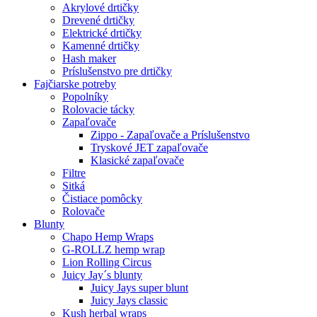
Akrylové drtičky
Drevené drtičky
Elektrické drtičky
Kamenné drtičky
Hash maker
Príslušenstvo pre drtičky
Fajčiarske potreby
Popolníky
Rolovacie tácky
Zapaľovače
Zippo - Zapaľovače a Príslušenstvo
Tryskové JET zapaľovače
Klasické zapaľovače
Filtre
Sitká
Čistiace pomôcky
Rolovače
Blunty
Chapo Hemp Wraps
G-ROLLZ hemp wrap
Lion Rolling Circus
Juicy Jay´s blunty
Juicy Jays super blunt
Juicy Jays classic
Kush herbal wraps