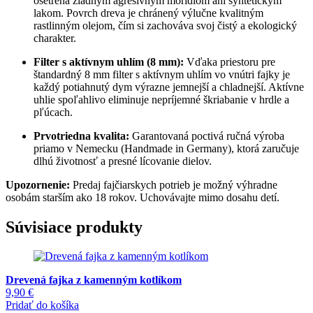
ošetrená žiadnym agresívnym moridlom ani syntetickým
lakom. Povrch dreva je chránený výlučne kvalitným
rastlinným olejom, čím si zachováva svoj čistý a ekologický
charakter.
Filter s aktívnym uhlím (8 mm):
Vďaka priestoru pre
štandardný 8 mm filter s aktívnym uhlím vo vnútri fajky je
každý potiahnutý dym výrazne jemnejší a chladnejší. Aktívne
uhlie spoľahlivo eliminuje nepríjemné škriabanie v hrdle a
pľúcach.
Prvotriedna kvalita:
Garantovaná poctivá ručná výroba
priamo v Nemecku (Handmade in Germany), ktorá zaručuje
dlhú životnosť a presné lícovanie dielov.
Upozornenie:
Predaj fajčiarskych potrieb je možný výhradne
osobám starším ako 18 rokov. Uchovávajte mimo dosahu detí.
Súvisiace produkty
Drevená fajka z kamenným kotlíkom
9,90
€
Pridať do košíka