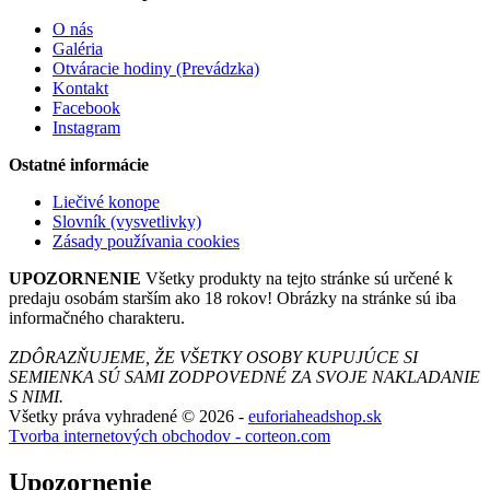
O nás
Galéria
Otváracie hodiny (Prevádzka)
Kontakt
Facebook
Instagram
Ostatné informácie
Liečivé konope
Slovník (vysvetlivky)
Zásady používania cookies
UPOZORNENIE
Všetky produkty na tejto stránke sú určené k
predaju osobám starším ako 18 rokov! Obrázky na stránke sú iba
informačného charakteru.
ZDÔRAZŇUJEME, ŽE VŠETKY OSOBY KUPUJÚCE SI
SEMIENKA SÚ SAMI ZODPOVEDNÉ ZA SVOJE NAKLADANIE
S NIMI.
Všetky práva vyhradené © 2026 -
euforiaheadshop.sk
Tvorba internetových obchodov - corteon.com
Upozornenie