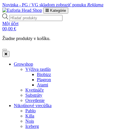
Novinka - PG / VG skladom
zobraziť ponuku
Reklama
Kategórie
Products
search
Môj účet
0
0,00
€
Žiadne produkty v košíku.
Growshop
Výživa rastlín
Biobizz
Plagron
Atami
Kvetináče
Substráty
Osvetlenie
Nikotínové vrecúška
Pablo
Killa
Nois
Iceberg