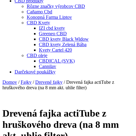
CBD produkty
Rôzne značky výrobcov CBD
Cañamo Cbd
Konopná Farma Liptov
CBD Kvety
IZI cbd kvety
Greeneo CBD
CBD kvety Black Widow
CBD kvety Zelená Bába
Kvety Cartel 420
CBD oleje
CBDICAL (SVK)
Cannilav
Darčekové poukážky
Domov
/
Fajky
/
Drevené fajky
/ Drevená fajka actiTube z
hruškového dreva (na 8 mm akt. uhlie filter)
Drevená fajka actiTube z
hruškového dreva (na 8 mm
akt. uhlie filter)