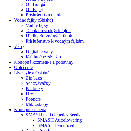
Oil Bongá
Oil Fajky
Príslušenstvo na olej
Vodné fajky (Shisha)
Vodné fajky
Tabak do vodných fajok
Uhlíky do vodných fajok
Príslušenstvo k vodným fajkám
Váhy
Digitálne váhy
Kalibračné závažia
Konopná kozmetika a potraviny
Oblečenie
Livestyle a Ostatné
Zip bags
Schovávačky
Krabičky
Hry
Poppers
Mikroskopy
Konopné semená
SMASH Cali Genetics Seeds
SMASH Autoflowering
SMASH Feminized
Anesia Seeds