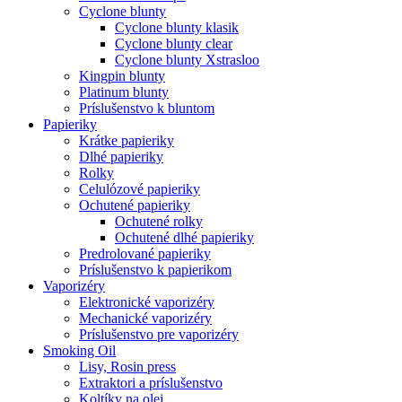
Cyclone blunty
Cyclone blunty klasik
Cyclone blunty clear
Cyclone blunty Xstrasloo
Kingpin blunty
Platinum blunty
Príslušenstvo k bluntom
Papieriky
Krátke papieriky
Dlhé papieriky
Rolky
Celulózové papieriky
Ochutené papieriky
Ochutené rolky
Ochutené dlhé papieriky
Predrolované papieriky
Príslušenstvo k papierikom
Vaporizéry
Elektronické vaporizéry
Mechanické vaporizéry
Príslušenstvo pre vaporizéry
Smoking Oil
Lisy, Rosin press
Extraktori a príslušenstvo
Koltíky na olej