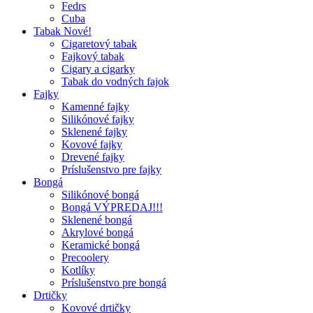
Fedrs
Cuba
Tabak Nové!
Cigaretový tabak
Fajkový tabak
Cigary a cigarky
Tabak do vodných fajok
Fajky
Kamenné fajky
Silikónové fajky
Sklenené fajky
Kovové fajky
Drevené fajky
Príslušenstvo pre fajky
Bongá
Silikónové bongá
Bongá VÝPREDAJ!!!
Sklenené bongá
Akrylové bongá
Keramické bongá
Precoolery
Kotlíky
Príslušenstvo pre bongá
Drtičky
Kovové drtičky