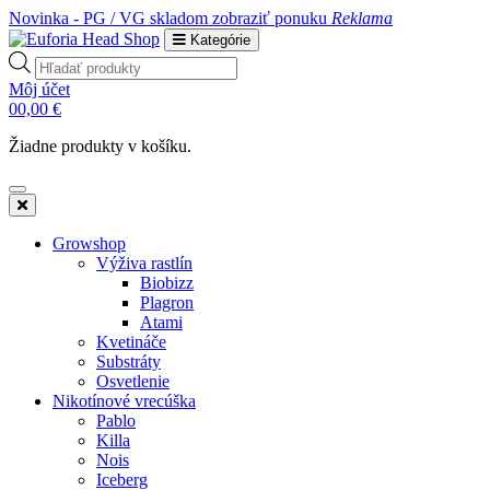
Novinka - PG / VG skladom
zobraziť ponuku
Reklama
Kategórie
Products
search
Môj účet
0
0,00
€
Žiadne produkty v košíku.
Growshop
Výživa rastlín
Biobizz
Plagron
Atami
Kvetináče
Substráty
Osvetlenie
Nikotínové vrecúška
Pablo
Killa
Nois
Iceberg