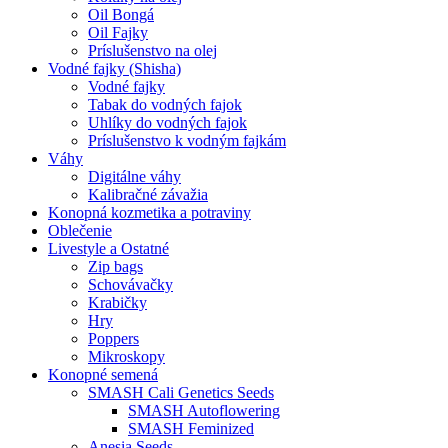
Oil Bongá
Oil Fajky
Príslušenstvo na olej
Vodné fajky (Shisha)
Vodné fajky
Tabak do vodných fajok
Uhlíky do vodných fajok
Príslušenstvo k vodným fajkám
Váhy
Digitálne váhy
Kalibračné závažia
Konopná kozmetika a potraviny
Oblečenie
Livestyle a Ostatné
Zip bags
Schovávačky
Krabičky
Hry
Poppers
Mikroskopy
Konopné semená
SMASH Cali Genetics Seeds
SMASH Autoflowering
SMASH Feminized
Anesia Seeds