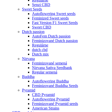
Regulárne
Senzi CBD
Sweet Seeds
Autoflowering Sweet seeds
Feminized Sweet seeds
Fast Version F1 Sweet Seeds
Sweet CBD
Dutch passion
AutoFem Dutch passion
Feminizované Dutch passion
Regulárne
dutch cbd
Dutch mix
Nirvana
Feminizované semená
Nirvana Sativa Seedbank
Regular semená
Buddha
Autoflowering Buddha
Feminizované Buddha Seeds
Pyramid
CBD Pyramid
Autoflowering Pyramid
Feminizované Pyramid seeds
American Strains