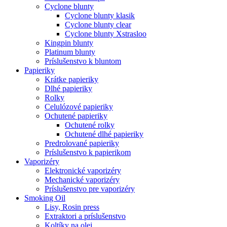
Cyclone blunty
Cyclone blunty klasik
Cyclone blunty clear
Cyclone blunty Xstrasloo
Kingpin blunty
Platinum blunty
Príslušenstvo k bluntom
Papieriky
Krátke papieriky
Dlhé papieriky
Rolky
Celulózové papieriky
Ochutené papieriky
Ochutené rolky
Ochutené dlhé papieriky
Predrolované papieriky
Príslušenstvo k papierikom
Vaporizéry
Elektronické vaporizéry
Mechanické vaporizéry
Príslušenstvo pre vaporizéry
Smoking Oil
Lisy, Rosin press
Extraktori a príslušenstvo
Koltíky na olej