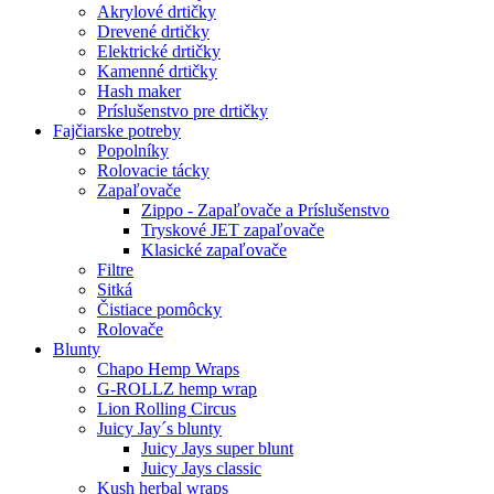
Akrylové drtičky
Drevené drtičky
Elektrické drtičky
Kamenné drtičky
Hash maker
Príslušenstvo pre drtičky
Fajčiarske potreby
Popolníky
Rolovacie tácky
Zapaľovače
Zippo - Zapaľovače a Príslušenstvo
Tryskové JET zapaľovače
Klasické zapaľovače
Filtre
Sitká
Čistiace pomôcky
Rolovače
Blunty
Chapo Hemp Wraps
G-ROLLZ hemp wrap
Lion Rolling Circus
Juicy Jay´s blunty
Juicy Jays super blunt
Juicy Jays classic
Kush herbal wraps