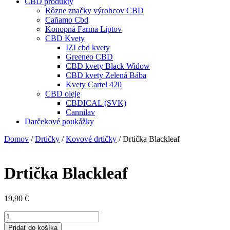
CBD produkty
Rôzne značky výrobcov CBD
Cañamo Cbd
Konopná Farma Liptov
CBD Kvety
IZI cbd kvety
Greeneo CBD
CBD kvety Black Widow
CBD kvety Zelená Bába
Kvety Cartel 420
CBD oleje
CBDICAL (SVK)
Cannilav
Darčekové poukážky
Domov
/
Drtičky
/
Kovové drtičky
/ Drtička Blackleaf
Drtička Blackleaf
19,90
€
množstvo
Drtička
Pridať do košíka