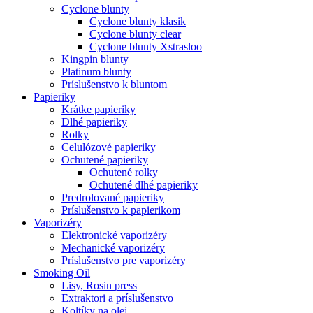
Cyclone blunty
Cyclone blunty klasik
Cyclone blunty clear
Cyclone blunty Xstrasloo
Kingpin blunty
Platinum blunty
Príslušenstvo k bluntom
Papieriky
Krátke papieriky
Dlhé papieriky
Rolky
Celulózové papieriky
Ochutené papieriky
Ochutené rolky
Ochutené dlhé papieriky
Predrolované papieriky
Príslušenstvo k papierikom
Vaporizéry
Elektronické vaporizéry
Mechanické vaporizéry
Príslušenstvo pre vaporizéry
Smoking Oil
Lisy, Rosin press
Extraktori a príslušenstvo
Koltíky na olej