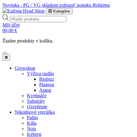
Novinka - PG / VG skladom
zobraziť ponuku
Reklama
Kategórie
Products
search
Môj účet
0
0,00
€
Žiadne produkty v košíku.
Growshop
Výživa rastlín
Biobizz
Plagron
Atami
Kvetináče
Substráty
Osvetlenie
Nikotínové vrecúška
Pablo
Killa
Nois
Iceberg