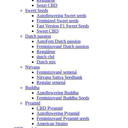
Regulárne
Senzi CBD
Sweet Seeds
Autoflowering Sweet seeds
Feminized Sweet seeds
Fast Version F1 Sweet Seeds
Sweet CBD
Dutch passion
AutoFem Dutch passion
Feminizované Dutch passion
Regulárne
dutch cbd
Dutch mix
Nirvana
Feminizované semená
Nirvana Sativa Seedbank
Regular semená
Buddha
Autoflowering Buddha
Feminizované Buddha Seeds
Pyramid
CBD Pyramid
Autoflowering Pyramid
Feminizované Pyramid seeds
American Strains