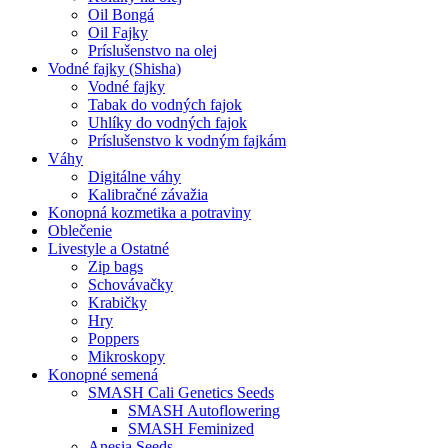
Oil Bongá
Oil Fajky
Príslušenstvo na olej
Vodné fajky (Shisha)
Vodné fajky
Tabak do vodných fajok
Uhlíky do vodných fajok
Príslušenstvo k vodným fajkám
Váhy
Digitálne váhy
Kalibračné závažia
Konopná kozmetika a potraviny
Oblečenie
Livestyle a Ostatné
Zip bags
Schovávačky
Krabičky
Hry
Poppers
Mikroskopy
Konopné semená
SMASH Cali Genetics Seeds
SMASH Autoflowering
SMASH Feminized
Anesia Seeds