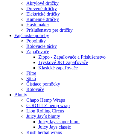
Akrylové drtičky
Drevené drtičky
Elektrické drtičky
Kamenné drtičky
Hash maker
Príslušenstvo pre drtičky
Fajčiarske potreby
Popolníky
Rolovacie tácky
Zapaľovače
Zippo - Zapaľovače a Príslušenstvo
Tryskové JET zapaľovače
Klasické zapaľovače
Filtre
Sitká
Čistiace pomôcky
Rolovače
Blunty
Chapo Hemp Wraps
G-ROLLZ hemp wrap
Lion Rolling Circus
Juicy Jay´s blunty
Juicy Jays super blunt
Juicy Jays classic
Kush herbal wraps