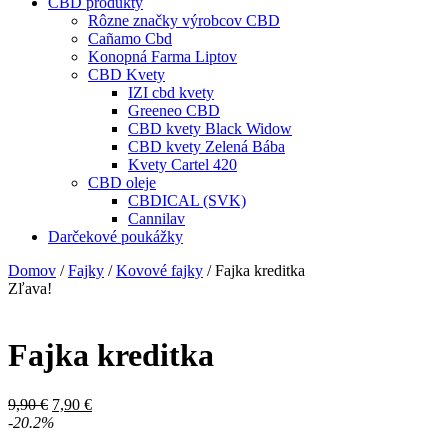
CBD produkty
Rôzne značky výrobcov CBD
Cañamo Cbd
Konopná Farma Liptov
CBD Kvety
IZI cbd kvety
Greeneo CBD
CBD kvety Black Widow
CBD kvety Zelená Bába
Kvety Cartel 420
CBD oleje
CBDICAL (SVK)
Cannilav
Darčekové poukážky
Domov
/
Fajky
/
Kovové fajky
/ Fajka kreditka
Zľava!
Fajka kreditka
Pôvodná
Aktuálna
9,90
€
7,90
€
cena
cena
-20.2%
bola:
je: