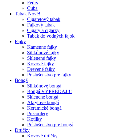
Fedrs
Cuba
Tabak Nové!
Cigaretový tabak
Fajkový tabak
Cigary a cigarky
Tabak do vodných fajok
Fajky
Kamenné fajky
Silikónové fajky
Sklenené fajky
Kovové fajky
Drevené fajky
Príslušenstvo pre fajky
Bongá
Silikónové bongá
Bongá VÝPREDAJ!!!
Sklenené bongá
Akrylové bongá
Keramické bongá
Precoolery
Kotlíky
Príslušenstvo pre bongá
Drtičky
Kovové drtičky