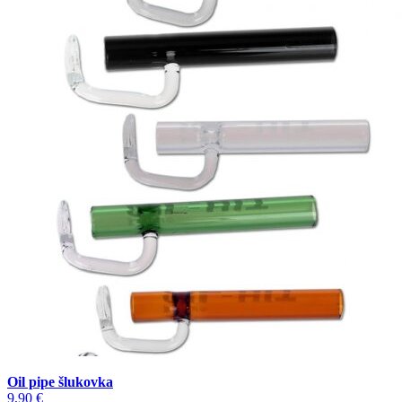
Oil pipe šlukovka
9,90
€