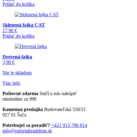
Pridať do košíka
Sklenená fajka CAT
17,90
€
Pridať do košíka
Drevená fajka
3,90
€
Nie je skladom
Viac info
Poštovné zdarma
Stačí u nás nakúpiť
minimálne za 99€
Kamenná predajňa
Budovateľská 550/21
927 01 Šaľa
Potrebuješ sa poradiť?
+421 915 796 814
info@euforiaheadshop.sk