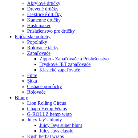
Akrylové drtičky
Drevené drtičky
Elektrické drtičky
Kamenné drtičky
Hash maker
Príslušenstvo pre drtičky
Fajčiarske potreby
Popolníky
Rolovacie tácky
Zapaľovače
Zippo - Zapaľovače a Príslušenstvo
Tryskové JET zapaľovače
Klasické zapaľovače
Filtre
Sitká
Čistiace pomôcky
Rolovače
Blunty
Lion Rolling Circus
Chapo Hemp Wraps
G-ROLLZ hemp wrap
Juicy Jay´s blunty
Juicy Jays super blunt
Juicy Jays classic
Kush herbal wraps