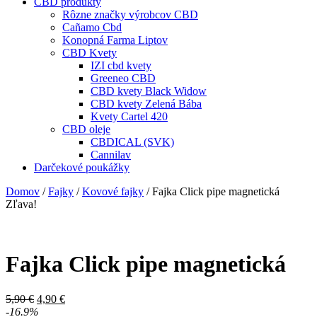
CBD produkty
Rôzne značky výrobcov CBD
Cañamo Cbd
Konopná Farma Liptov
CBD Kvety
IZI cbd kvety
Greeneo CBD
CBD kvety Black Widow
CBD kvety Zelená Bába
Kvety Cartel 420
CBD oleje
CBDICAL (SVK)
Cannilav
Darčekové poukážky
Domov
/
Fajky
/
Kovové fajky
/ Fajka Click pipe magnetická
Zľava!
Fajka Click pipe magnetická
Pôvodná
Aktuálna
5,90
€
4,90
€
cena
cena
-16.9%