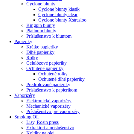
Cyclone blunty
Cyclone blunty klasik
Cyclone blunty clear
Cyclone blunty Xstrasloo
Kingpin blunty
Platinum blunty
Príslušenstvo k bluntom
Papieriky
Krátke papieriky
Dlhé papieriky
Rolky
Celulózové papieriky
Ochutené papieriky
Ochutené rolky
Ochutené dlhé papieriky
Predrolované papieriky
Príslušenstvo k papierikom
Vaporizéry
Elektronické vaporizéry
Mechanické vaporizéry
Príslušenstvo pre vaporizéry
Smoking Oil
Lisy, Rosin press
Extraktori a príslušenstvo
Koltíky na olej