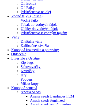
Oil Bongá
Oil Fajky
Príslušenstvo na olej
Vodné fajky (Shisha)
Vodné fajky
Tabak do vodných fajok
Uhlíky do vodných fajok
Príslušenstvo k vodným fajkám
Váhy
Digitálne váhy
Kalibračné závažia
Konopná kozmetika a potraviny
Oblečenie
Livestyle a Ostatné
Zip bags
Schovávačky
Krabičky
Hry
Poppers
Mikroskopy
Konopné semená
Anesia Seeds
Anesia seeds Landraces FEM
Anesia seeds feminized
Anesia seeds autoflowering