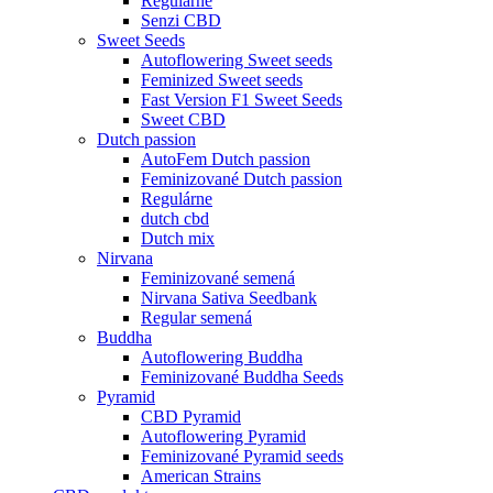
Regulárne
Senzi CBD
Sweet Seeds
Autoflowering Sweet seeds
Feminized Sweet seeds
Fast Version F1 Sweet Seeds
Sweet CBD
Dutch passion
AutoFem Dutch passion
Feminizované Dutch passion
Regulárne
dutch cbd
Dutch mix
Nirvana
Feminizované semená
Nirvana Sativa Seedbank
Regular semená
Buddha
Autoflowering Buddha
Feminizované Buddha Seeds
Pyramid
CBD Pyramid
Autoflowering Pyramid
Feminizované Pyramid seeds
American Strains