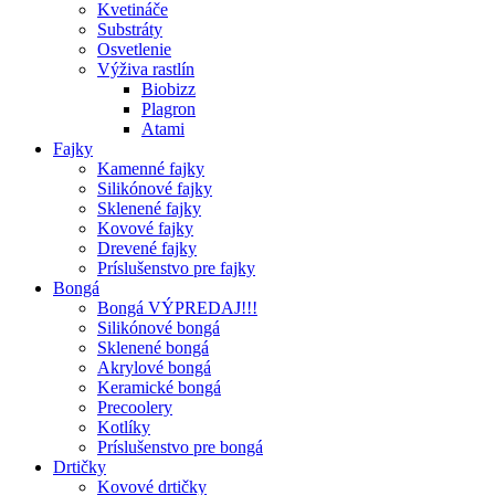
Kvetináče
Substráty
Osvetlenie
Výživa rastlín
Biobizz
Plagron
Atami
Fajky
Kamenné fajky
Silikónové fajky
Sklenené fajky
Kovové fajky
Drevené fajky
Príslušenstvo pre fajky
Bongá
Bongá VÝPREDAJ!!!
Silikónové bongá
Sklenené bongá
Akrylové bongá
Keramické bongá
Precoolery
Kotlíky
Príslušenstvo pre bongá
Drtičky
Kovové drtičky