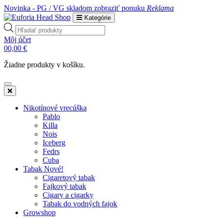
Novinka - PG / VG skladom
zobraziť ponuku
Reklama
Kategórie
Products
search
Môj účet
0
0,00
€
Žiadne produkty v košíku.
Nikotínové vrecúška
Pablo
Killa
Nois
Iceberg
Fedrs
Cuba
Tabak Nové!
Cigaretový tabak
Fajkový tabak
Cigary a cigarky
Tabak do vodných fajok
Growshop