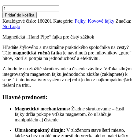
bola:
je:
množstvo
5,90 €.
4,90 €.
Fajka
Pridať do košíka
Click
Katalógové číslo:
160201
Kategórie:
Fajky
,
Kovové fajky
Značka:
pipe
No Logo
magnetická
Magnetická „Hand Pipe“ fajka pre čistý zážitok
Hľadáte štýlového a maximálne praktického spoločníka na cesty?
Táto
magnetická ručná fajka
je navrhnutá pre milovníkov „pure“
hitov, ktorí si potrpia na jednoduchosť a efektivitu.
Zabudnite na zložité skrutkovanie a čistenie závitov. Vďaka silným
integrovaným magnetom fajku jednoducho zložíte (zaklapnete) k
sebe. Tento inovatívny systém z nej robí jedno z najkompaktnejších
riešení na trhu.
Hlavné prednosti:
Magnetický mechanizmus:
Žiadne skrutkovanie – časti
fajky držia pokope vďaka magnetom, čo uľahčuje
manipuláciu aj čistenie.
Ultrakompaktný dizajn:
V zloženom stave šetrí miesto,
takže sa bez problémov zmestí do vrecka alebo malej tašky.