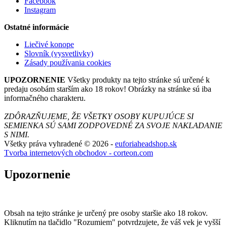
Facebook
Instagram
Ostatné informácie
Liečivé konope
Slovník (vysvetlivky)
Zásady používania cookies
UPOZORNENIE
Všetky produkty na tejto stránke sú určené k
predaju osobám starším ako 18 rokov! Obrázky na stránke sú iba
informačného charakteru.
ZDÔRAZŇUJEME, ŽE VŠETKY OSOBY KUPUJÚCE SI
SEMIENKA SÚ SAMI ZODPOVEDNÉ ZA SVOJE NAKLADANIE
S NIMI.
Všetky práva vyhradené © 2026 -
euforiaheadshop.sk
Tvorba internetových obchodov - corteon.com
Upozornenie
Obsah na tejto stránke je určený pre osoby staršie ako 18 rokov.
Kliknutím na tlačidlo "Rozumiem" potvrdzujete, že váš vek je vyšší