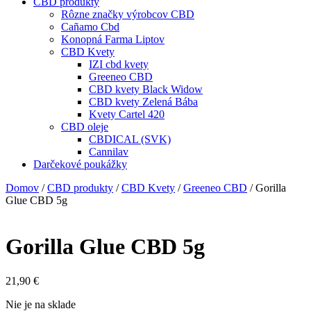
CBD produkty
Rôzne značky výrobcov CBD
Cañamo Cbd
Konopná Farma Liptov
CBD Kvety
IZI cbd kvety
Greeneo CBD
CBD kvety Black Widow
CBD kvety Zelená Bába
Kvety Cartel 420
CBD oleje
CBDICAL (SVK)
Cannilav
Darčekové poukážky
Domov
/
CBD produkty
/
CBD Kvety
/
Greeneo CBD
/ Gorilla
Glue CBD 5g
Gorilla Glue CBD 5g
21,90
€
Nie je na sklade