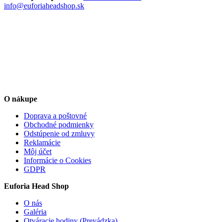
info@euforiaheadshop.sk
O nákupe
Doprava a poštovné
Obchodné podmienky
Odstúpenie od zmluvy
Reklamácie
Môj účet
Informácie o Cookies
GDPR
Euforia Head Shop
O nás
Galéria
Otváracie hodiny (Prevádzka)