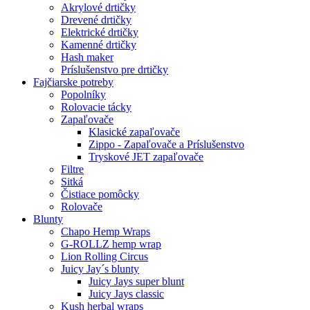
Akrylové drtičky
Drevené drtičky
Elektrické drtičky
Kamenné drtičky
Hash maker
Príslušenstvo pre drtičky
Fajčiarske potreby
Popolníky
Rolovacie tácky
Zapaľovače
Klasické zapaľovače
Zippo - Zapaľovače a Príslušenstvo
Tryskové JET zapaľovače
Filtre
Sitká
Čistiace pomôcky
Rolovače
Blunty
Chapo Hemp Wraps
G-ROLLZ hemp wrap
Lion Rolling Circus
Juicy Jay´s blunty
Juicy Jays super blunt
Juicy Jays classic
Kush herbal wraps