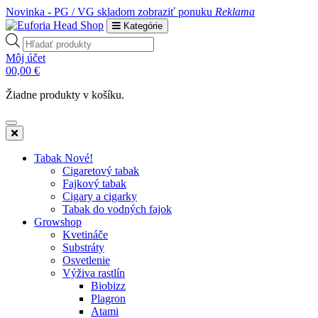
Novinka - PG / VG skladom
zobraziť ponuku
Reklama
Kategórie
Products
search
Môj účet
0
0,00
€
Žiadne produkty v košíku.
Tabak Nové!
Cigaretový tabak
Fajkový tabak
Cigary a cigarky
Tabak do vodných fajok
Growshop
Kvetináče
Substráty
Osvetlenie
Výživa rastlín
Biobizz
Plagron
Atami