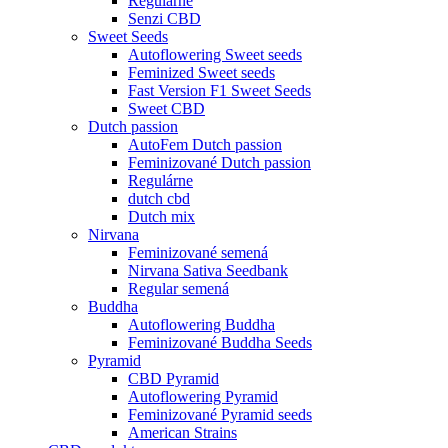
Regulárne
Senzi CBD
Sweet Seeds
Autoflowering Sweet seeds
Feminized Sweet seeds
Fast Version F1 Sweet Seeds
Sweet CBD
Dutch passion
AutoFem Dutch passion
Feminizované Dutch passion
Regulárne
dutch cbd
Dutch mix
Nirvana
Feminizované semená
Nirvana Sativa Seedbank
Regular semená
Buddha
Autoflowering Buddha
Feminizované Buddha Seeds
Pyramid
CBD Pyramid
Autoflowering Pyramid
Feminizované Pyramid seeds
American Strains