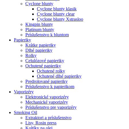
Cyclone blunty
Cyclone blunty klasik
Cyclone blunty clear
Cyclone blunty Xstrasloo
Kingpin blunty
Platinum blunty
Príslušenstvo k bluntom
Papieriky
Krátke papieriky
Dlhé papieriky
Rolky
Celulózové papieriky
Ochutené papieriky
Ochutené rolky
Ochutené dlhé papieriky
Predrolované papieriky
Príslušenstvo k papierikom
Vaporizéry
Elektronické vaporizéry
Mechanické vaporizéry
Príslušenstvo pre vaporizéry
Smoking Oil
Extraktori a príslušenstvo
Lisy, Rosin press
Koltíky na olej