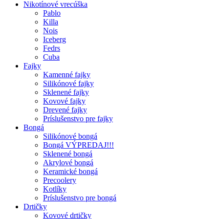
Nikotínové vrecúška
Pablo
Killa
Nois
Iceberg
Fedrs
Cuba
Fajky
Kamenné fajky
Silikónové fajky
Sklenené fajky
Kovové fajky
Drevené fajky
Príslušenstvo pre fajky
Bongá
Silikónové bongá
Bongá VÝPREDAJ!!!
Sklenené bongá
Akrylové bongá
Keramické bongá
Precoolery
Kotlíky
Príslušenstvo pre bongá
Drtičky
Kovové drtičky