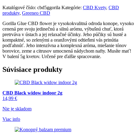
Katalógové číslo:
cbd5ggorila
Kategórie:
CBD Kvety
,
CBD
produkty
,
Greeneo CBD
Gorilla Glue CBD flower je vysokokvalitná odroda konope, vysoko
cenená pre svoju jedinečnú a silnú arómu, výbušnú chuť, ktorá
pretrváva v ústach a jej relaxačné účinky. Jeho púčiky sú husté a
kompaktné, so zelenými a oranžovými odtieňmi vás prinútia
podľahnúť. Jeho intenzívna a komplexná aróma, miešanie tónov
borovice, zeme a citrusov umocnená nádychom nafty. Musíte mať!
V balení 5g kvetov. Určené pre ďalšie spracovanie.
Súvisiace produkty
CBD Black widow indoor 2g
14,99
€
Nie je skladom
Viac info