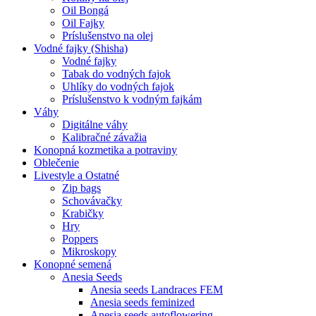
Oil Bongá
Oil Fajky
Príslušenstvo na olej
Vodné fajky (Shisha)
Vodné fajky
Tabak do vodných fajok
Uhlíky do vodných fajok
Príslušenstvo k vodným fajkám
Váhy
Digitálne váhy
Kalibračné závažia
Konopná kozmetika a potraviny
Oblečenie
Livestyle a Ostatné
Zip bags
Schovávačky
Krabičky
Hry
Poppers
Mikroskopy
Konopné semená
Anesia Seeds
Anesia seeds Landraces FEM
Anesia seeds feminized
Anesia seeds autoflowering