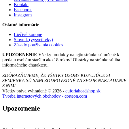
Kontakt
Facebook
Instagram
Ostatné informácie
Liečivé konope
Slovník (vysvetlivky)
Zásady používania cookies
UPOZORNENIE
Všetky produkty na tejto stránke sú určené k
predaju osobám starším ako 18 rokov! Obrázky na stránke sú iba
informačného charakteru.
ZDÔRAZŇUJEME, ŽE VŠETKY OSOBY KUPUJÚCE SI
SEMIENKA SÚ SAMI ZODPOVEDNÉ ZA SVOJE NAKLADANIE
S NIMI.
Všetky práva vyhradené © 2026 -
euforiaheadshop.sk
Tvorba internetových obchodov - corteon.com
Upozornenie