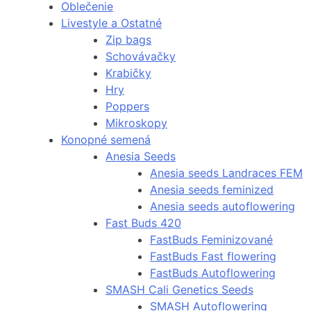
Oblečenie
Livestyle a Ostatné
Zip bags
Schovávačky
Krabičky
Hry
Poppers
Mikroskopy
Konopné semená
Anesia Seeds
Anesia seeds Landraces FEM
Anesia seeds feminized
Anesia seeds autoflowering
Fast Buds 420
FastBuds Feminizované
FastBuds Fast flowering
FastBuds Autoflowering
SMASH Cali Genetics Seeds
SMASH Autoflowering