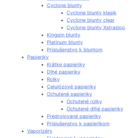
Cyclone blunty
Cyclone blunty klasik
Cyclone blunty clear
Cyclone blunty Xstrasloo
Kingpin blunty
Platinum blunty
Príslušenstvo k bluntom
Papieriky
Krátke papieriky
Dlhé papieriky
Rolky
Celulózové papieriky
Ochutené papieriky
Ochutené rolky
Ochutené dlhé papieriky
Predrolované papieriky
Príslušenstvo k papierikom
Vaporizéry