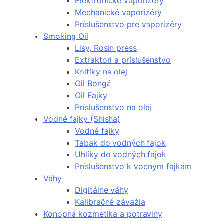
Elektronické vaporizéry
Mechanické vaporizéry
Príslušenstvo pre vaporizéry
Smoking Oil
Lisy, Rosin press
Extraktori a príslušenstvo
Koltíky na olej
Oil Bongá
Oil Fajky
Príslušenstvo na olej
Vodné fajky (Shisha)
Vodné fajky
Tabak do vodných fajok
Uhlíky do vodných fajok
Príslušenstvo k vodným fajkám
Váhy
Digitálne váhy
Kalibračné závažia
Konopná kozmetika a potraviny