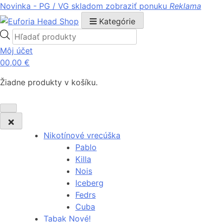
Novinka - PG / VG skladom
zobraziť ponuku
Reklama
Kategórie
Products
search
Môj účet
0
0,00
€
Žiadne produkty v košíku.
Nikotínové vrecúška
Pablo
Killa
Nois
Iceberg
Fedrs
Cuba
Tabak Nové!