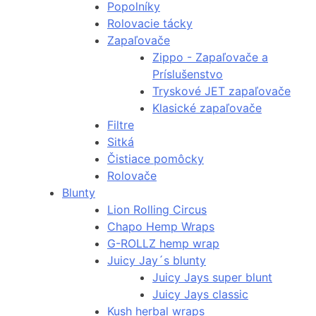
Popolníky
Rolovacie tácky
Zapaľovače
Zippo - Zapaľovače a
Príslušenstvo
Tryskové JET zapaľovače
Klasické zapaľovače
Filtre
Sitká
Čistiace pomôcky
Rolovače
Blunty
Lion Rolling Circus
Chapo Hemp Wraps
G-ROLLZ hemp wrap
Juicy Jay´s blunty
Juicy Jays super blunt
Juicy Jays classic
Kush herbal wraps