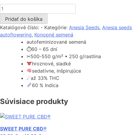
množstvo
Grape
Pridať do košíka
Pop
Katalógové číslo:
-
Kategórie:
Anesia Seeds
,
Anesia seeds
Rocks
autoflowering
,
Konopné semená
Auto
autofeminizované semená
⏱
60 – 65 dní
✂
500-550 g/m² • 250 g/rastlina
hroznové, sladké
sedatívne, inšpirujúce
☄
až 33% THC
60 % Indica
Súvisiace produkty
SWEET PURE CBD®