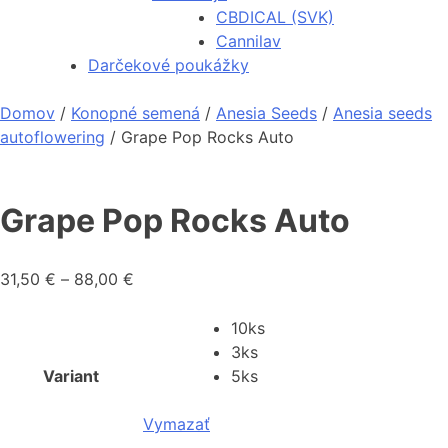
CBDICAL (SVK)
Cannilav
Darčekové poukážky
Domov
/
Konopné semená
/
Anesia Seeds
/
Anesia seeds
autoflowering
/ Grape Pop Rocks Auto
Grape Pop Rocks Auto
Price
31,50
€
–
88,00
€
range:
31,50 €
10ks
through
3ks
88,00 €
Variant
5ks
Vymazať