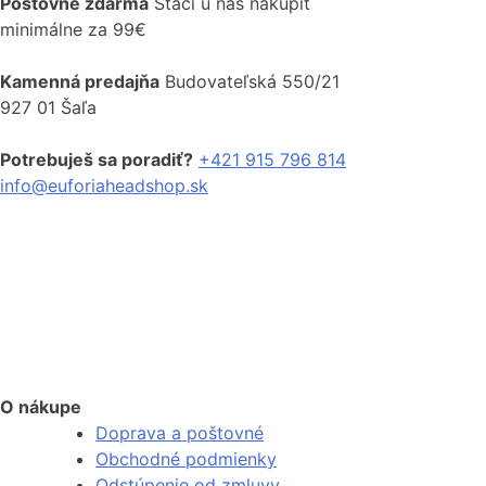
môžete
Poštovné zdarma
Stačí u nás nakúpiť
má
through
vybrať
minimálne za 99€
viacero
40,00 €
na
variantov.
stránke
Kamenná predajňa
Budovateľská 550/21
Možnosti
produktu.
927 01 Šaľa
si
môžete
Potrebuješ sa poradiť?
+421 915 796 814
vybrať
info@euforiaheadshop.sk
na
stránke
produktu.
O nákupe
Doprava a poštovné
Obchodné podmienky
Odstúpenie od zmluvy