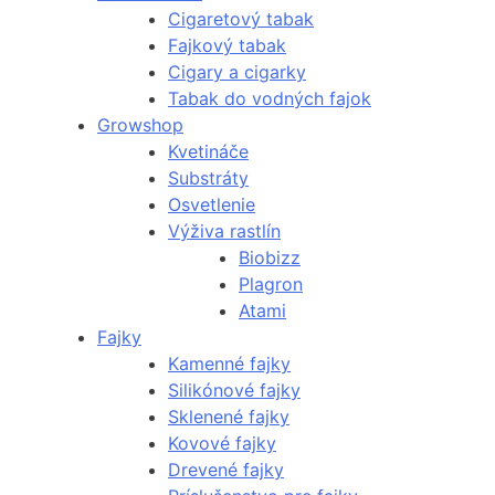
Cigaretový tabak
Fajkový tabak
Cigary a cigarky
Tabak do vodných fajok
Growshop
Kvetináče
Substráty
Osvetlenie
Výživa rastlín
Biobizz
Plagron
Atami
Fajky
Kamenné fajky
Silikónové fajky
Sklenené fajky
Kovové fajky
Drevené fajky