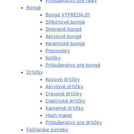
Príslušenstvo pre fajky
Bongá
Bongá VÝPREDAJ!!!
Silikónové bongá
Sklenené bongá
Akrylové bongá
Keramické bongá
Precoolery
Kotlíky
Príslušenstvo pre bongá
Drtičky
Kovové drtičky
Akrylové drtičky
Drevené drtičky
Elektrické drtičky
Kamenné drtičky
Hash maker
Príslušenstvo pre drtičky
Fajčiarske potreby