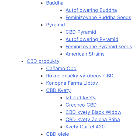
Buddha
Autoflowering Buddha
Feminizované Buddha Seeds
Pyramid
CBD Pyramid
Autoflowering Pyramid
Feminizované Pyramid seeds
American Strains
CBD produkty
Cañamo Cbd
Rôzne značky výrobcov CBD
Konopná Farma Liptov
CBD Kvety
IZI cbd kvety
Greeneo CBD
CBD kvety Black Widow
CBD kvety Zelená Bába
Kvety Cartel 420
CBD oleje