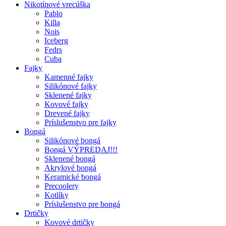
Nikotínové vrecúška
Pablo
Killa
Nois
Iceberg
Fedrs
Cuba
Fajky
Kamenné fajky
Silikónové fajky
Sklenené fajky
Kovové fajky
Drevené fajky
Príslušenstvo pre fajky
Bongá
Silikónové bongá
Bongá VÝPREDAJ!!!
Sklenené bongá
Akrylové bongá
Keramické bongá
Precoolery
Kotlíky
Príslušenstvo pre bongá
Drtičky
Kovové drtičky