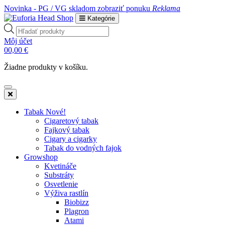
Novinka - PG / VG skladom
zobraziť ponuku
Reklama
Kategórie
Products
search
Môj účet
0
0,00
€
Žiadne produkty v košíku.
Tabak Nové!
Cigaretový tabak
Fajkový tabak
Cigary a cigarky
Tabak do vodných fajok
Growshop
Kvetináče
Substráty
Osvetlenie
Výživa rastlín
Biobizz
Plagron
Atami