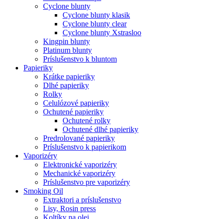
Cyclone blunty
Cyclone blunty klasik
Cyclone blunty clear
Cyclone blunty Xstrasloo
Kingpin blunty
Platinum blunty
Príslušenstvo k bluntom
Papieriky
Krátke papieriky
Dlhé papieriky
Rolky
Celulózové papieriky
Ochutené papieriky
Ochutené rolky
Ochutené dlhé papieriky
Predrolované papieriky
Príslušenstvo k papierikom
Vaporizéry
Elektronické vaporizéry
Mechanické vaporizéry
Príslušenstvo pre vaporizéry
Smoking Oil
Extraktori a príslušenstvo
Lisy, Rosin press
Koltíky na olej