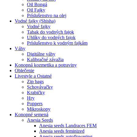
Oil Bongá
Oil Fajky
Príslušenstvo na olej
Vodné fajky (Shisha)
Vodné fajky
Tabak do vodných fajok
Uhlíky do vodných fajok
Príslušenstvo k vodným fajkám
Váhy
Digitálne váhy
Kalibračné závažia
Konopná kozmetika a potraviny
Oblečenie
Livestyle a Ostatné
Zip bags
Schovávačky
Krabičky
Hry
Poppers
Mikroskopy
Konopné semená
Anesia Seeds
Anesia seeds Landraces FEM
Anesia seeds feminized
Anesia seeds autoflowering