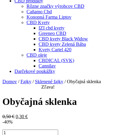
CBD produkty
Rôzne značky výrobcov CBD
Cañamo Cbd
Konopná Farma Liptov
CBD Kvety
IZI cbd kvety
Greeneo CBD
CBD kvety Black Widow
CBD kvety Zelená Bába
Kvety Cartel 420
CBD oleje
CBDICAL (SVK)
Cannilav
Darčekové poukážky
Domov
/
Fajky
/
Sklenené fajky
/ Obyčajná sklenka
Zľava!
Obyčajná sklenka
Pôvodná
Aktuálna
0,50
€
0,30
€
cena
cena
-40%
bola:
je:
množstvo
0,50 €.
0,30 €.