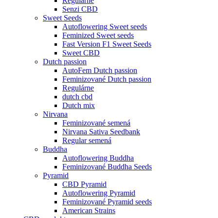
Regulárne
Senzi CBD
Sweet Seeds
Autoflowering Sweet seeds
Feminized Sweet seeds
Fast Version F1 Sweet Seeds
Sweet CBD
Dutch passion
AutoFem Dutch passion
Feminizované Dutch passion
Regulárne
dutch cbd
Dutch mix
Nirvana
Feminizované semená
Nirvana Sativa Seedbank
Regular semená
Buddha
Autoflowering Buddha
Feminizované Buddha Seeds
Pyramid
CBD Pyramid
Autoflowering Pyramid
Feminizované Pyramid seeds
American Strains