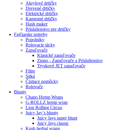
Akrylové drtičky
Drevené drtičky
Elektrické drtičky
Kamenné drtičky
Hash maker
Príslušenstvo pre drtičky
Fajčiarske potreby
Popolníky
Rolovacie tácky
Zapaľovače
Klasické zapaľovače
Zippo - Zapaľovače a Príslušenstvo
Tryskové JET zapaľovače
Filtre
Sitká
Čistiace pomôcky
Rolovače
Blunty
Chapo Hemp Wraps
G-ROLLZ hemp wrap
Lion Rolling Circus
Juicy Jay´s blunty
Juicy Jays super blunt
Juicy Jays classic
Kush herbal wraps