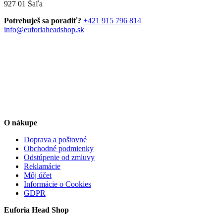
927 01 Šaľa
si
môžete
Potrebuješ sa poradiť?
+421 915 796 814
vybrať
info@euforiaheadshop.sk
na
stránke
produktu.
O nákupe
Doprava a poštovné
Obchodné podmienky
Odstúpenie od zmluvy
Reklamácie
Môj účet
Informácie o Cookies
GDPR
Euforia Head Shop