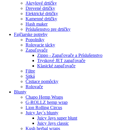
Akrylové drtičky
Drevené drtičky
Elektrické drtičky
Kamenné drtičky
Hash maker
Príslušenstvo pre drtičky
Fajčiarske potreby
Popolníky
Rolovacie tácky
Zapaľovače
Zippo - Zapaľovače a Príslušenstvo
Tryskové JET zapaľovače
Klasické zapaľovače
Filtre
Sitká
Čistiace pomôcky
Rolovače
Blunty
Chapo Hemp Wraps
G-ROLLZ hemp wrap
Lion Rolling Circus
Juicy Jay´s blunty
Juicy Jays super blunt
Juicy Jays classic
Kush herbal wraps