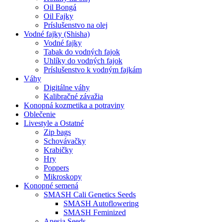
Oil Bongá
Oil Fajky
Príslušenstvo na olej
Vodné fajky (Shisha)
Vodné fajky
Tabak do vodných fajok
Uhlíky do vodných fajok
Príslušenstvo k vodným fajkám
Váhy
Digitálne váhy
Kalibračné závažia
Konopná kozmetika a potraviny
Oblečenie
Livestyle a Ostatné
Zip bags
Schovávačky
Krabičky
Hry
Poppers
Mikroskopy
Konopné semená
SMASH Cali Genetics Seeds
SMASH Autoflowering
SMASH Feminized
Anesia Seeds