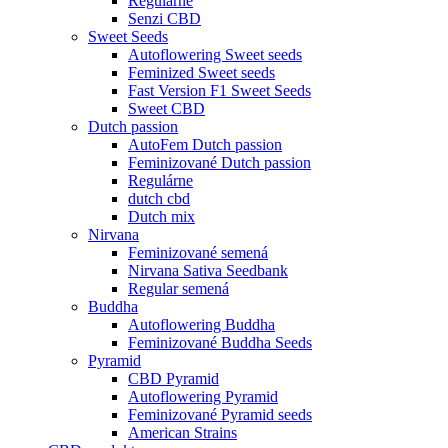
Regulárne
Senzi CBD
Sweet Seeds
Autoflowering Sweet seeds
Feminized Sweet seeds
Fast Version F1 Sweet Seeds
Sweet CBD
Dutch passion
AutoFem Dutch passion
Feminizované Dutch passion
Regulárne
dutch cbd
Dutch mix
Nirvana
Feminizované semená
Nirvana Sativa Seedbank
Regular semená
Buddha
Autoflowering Buddha
Feminizované Buddha Seeds
Pyramid
CBD Pyramid
Autoflowering Pyramid
Feminizované Pyramid seeds
American Strains