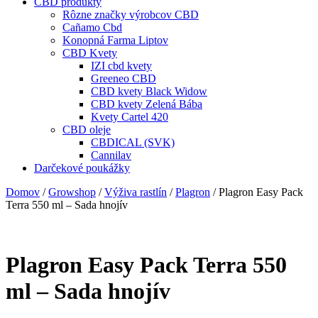
CBD produkty
Rôzne značky výrobcov CBD
Cañamo Cbd
Konopná Farma Liptov
CBD Kvety
IZI cbd kvety
Greeneo CBD
CBD kvety Black Widow
CBD kvety Zelená Bába
Kvety Cartel 420
CBD oleje
CBDICAL (SVK)
Cannilav
Darčekové poukážky
Domov
/
Growshop
/
Výživa rastlín
/
Plagron
/ Plagron Easy Pack
Terra 550 ml – Sada hnojív
Plagron Easy Pack Terra 550
ml – Sada hnojív