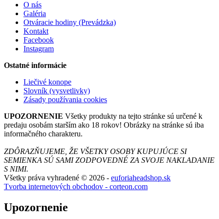
O nás
Galéria
Otváracie hodiny (Prevádzka)
Kontakt
Facebook
Instagram
Ostatné informácie
Liečivé konope
Slovník (vysvetlivky)
Zásady používania cookies
UPOZORNENIE
Všetky produkty na tejto stránke sú určené k
predaju osobám starším ako 18 rokov! Obrázky na stránke sú iba
informačného charakteru.
ZDÔRAZŇUJEME, ŽE VŠETKY OSOBY KUPUJÚCE SI
SEMIENKA SÚ SAMI ZODPOVEDNÉ ZA SVOJE NAKLADANIE
S NIMI.
Všetky práva vyhradené © 2026 -
euforiaheadshop.sk
Tvorba internetových obchodov - corteon.com
Upozornenie