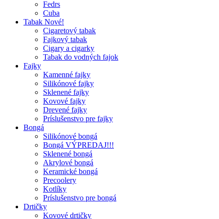
Fedrs
Cuba
Tabak Nové!
Cigaretový tabak
Fajkový tabak
Cigary a cigarky
Tabak do vodných fajok
Fajky
Kamenné fajky
Silikónové fajky
Sklenené fajky
Kovové fajky
Drevené fajky
Príslušenstvo pre fajky
Bongá
Silikónové bongá
Bongá VÝPREDAJ!!!
Sklenené bongá
Akrylové bongá
Keramické bongá
Precoolery
Kotlíky
Príslušenstvo pre bongá
Drtičky
Kovové drtičky