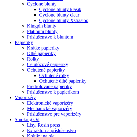
Cyclone blunty
Cyclone blunty klasik
Cyclone blunty clear
Cyclone blunty Xstrasloo
Kingpin blunty
Platinum blunty
Príslušenstvo k bluntom
Papieriky
Krátke papieriky
Dlhé papieriky
Rolky
Celulózové papieriky
Ochutené papieriky
Ochutené rolky
Ochutené dlhé papieriky
Predrolované papieriky
Príslušenstvo k papierikom
Vaporizéry
Elektronické vaporizéry
Mechanické vaporizéry
Príslušenstvo pre vaporizéry
Smoking Oil
Lisy, Rosin press
Extraktori a príslušenstvo
Koltíky na olej