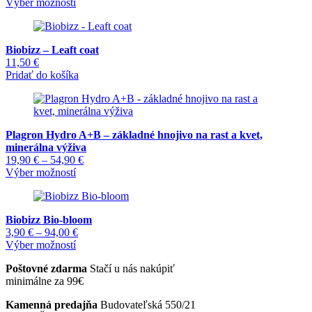
Tento
range:
Výber možností
produkt
7,00 €
má
through
viacero
21,00 €
Biobizz – Leaft coat
variantov.
11,50
€
Možnosti
Pridať do košíka
si
môžete
vybrať
na
stránke
Plagron Hydro A+B – základné hnojivo na rast a kvet,
produktu.
minerálna výživa
Price
19,90
€
–
54,90
€
Tento
range:
Výber možností
produkt
19,90 €
má
through
viacero
54,90 €
Biobizz Bio-bloom
variantov.
Price
3,90
€
–
94,00
€
Možnosti
Tento
range:
Výber možností
si
produkt
3,90 €
môžete
Poštovné zdarma
Stačí u nás nakúpiť
má
through
vybrať
minimálne za 99€
viacero
94,00 €
na
variantov.
stránke
Kamenná predajňa
Budovateľská 550/21
Možnosti
produktu.