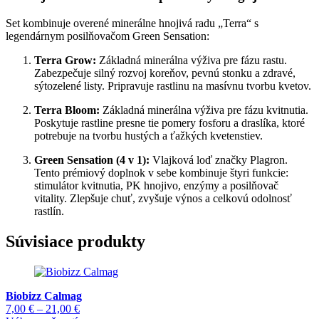
Set kombinuje overené minerálne hnojivá radu „Terra“ s
legendárnym posilňovačom Green Sensation:
Terra Grow:
Základná minerálna výživa pre fázu rastu.
Zabezpečuje silný rozvoj koreňov, pevnú stonku a zdravé,
sýtozelené listy. Pripravuje rastlinu na masívnu tvorbu kvetov.
Terra Bloom:
Základná minerálna výživa pre fázu kvitnutia.
Poskytuje rastline presne tie pomery fosforu a draslíka, ktoré
potrebuje na tvorbu hustých a ťažkých kvetenstiev.
Green Sensation (4 v 1):
Vlajková loď značky Plagron.
Tento prémiový doplnok v sebe kombinuje štyri funkcie:
stimulátor kvitnutia, PK hnojivo, enzýmy a posilňovač
vitality. Zlepšuje chuť, zvyšuje výnos a celkovú odolnosť
rastlín.
Súvisiace produkty
Biobizz Calmag
Price
7,00
€
–
21,00
€