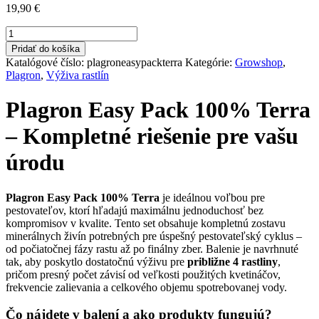
19,90
€
množstvo
Plagron
Pridať do košíka
Easy
Katalógové číslo:
plagroneasypackterra
Kategórie:
Growshop
,
Pack
Plagron
,
Výživa rastlín
Terra
550
Plagron Easy Pack 100% Terra
ml
-
– Kompletné riešenie pre vašu
Sada
hnojív
úrodu
Plagron Easy Pack 100% Terra
je ideálnou voľbou pre
pestovateľov, ktorí hľadajú maximálnu jednoduchosť bez
kompromisov v kvalite. Tento set obsahuje kompletnú zostavu
minerálnych živín potrebných pre úspešný pestovateľský cyklus –
od počiatočnej fázy rastu až po finálny zber. Balenie je navrhnuté
tak, aby poskytlo dostatočnú výživu pre
približne 4 rastliny
,
pričom presný počet závisí od veľkosti použitých kvetináčov,
frekvencie zalievania a celkového objemu spotrebovanej vody.
Čo nájdete v balení a ako produkty fungujú?