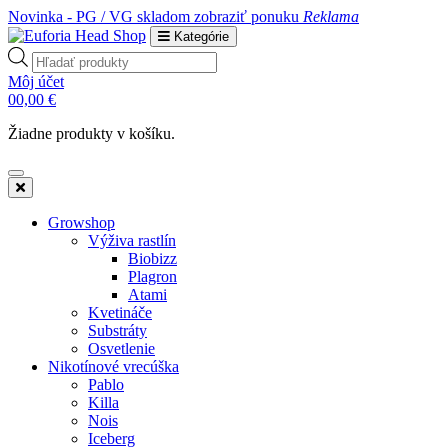
Novinka - PG / VG skladom
zobraziť ponuku
Reklama
Kategórie
Products
search
Môj účet
0
0,00
€
Žiadne produkty v košíku.
Growshop
Výživa rastlín
Biobizz
Plagron
Atami
Kvetináče
Substráty
Osvetlenie
Nikotínové vrecúška
Pablo
Killa
Nois
Iceberg