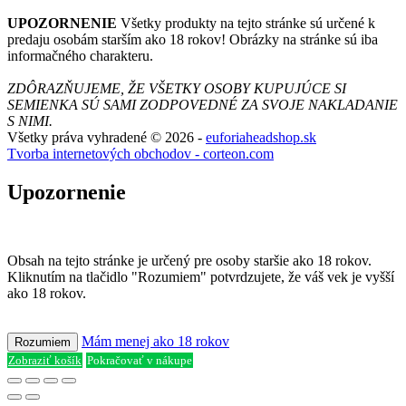
UPOZORNENIE
Všetky produkty na tejto stránke sú určené k
predaju osobám starším ako 18 rokov! Obrázky na stránke sú iba
informačného charakteru.
ZDÔRAZŇUJEME, ŽE VŠETKY OSOBY KUPUJÚCE SI
SEMIENKA SÚ SAMI ZODPOVEDNÉ ZA SVOJE NAKLADANIE
S NIMI.
Všetky práva vyhradené © 2026 -
euforiaheadshop.sk
Tvorba internetových obchodov - corteon.com
Upozornenie
Obsah na tejto stránke je určený pre osoby staršie ako 18 rokov.
Kliknutím na tlačidlo "Rozumiem" potvrdzujete, že váš vek je vyšší
ako 18 rokov.
Mám menej ako 18 rokov
Rozumiem
Zobraziť košík
Pokračovať v nákupe