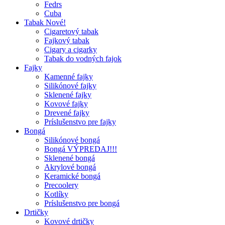
Fedrs
Cuba
Tabak Nové!
Cigaretový tabak
Fajkový tabak
Cigary a cigarky
Tabak do vodných fajok
Fajky
Kamenné fajky
Silikónové fajky
Sklenené fajky
Kovové fajky
Drevené fajky
Príslušenstvo pre fajky
Bongá
Silikónové bongá
Bongá VÝPREDAJ!!!
Sklenené bongá
Akrylové bongá
Keramické bongá
Precoolery
Kotlíky
Príslušenstvo pre bongá
Drtičky
Kovové drtičky