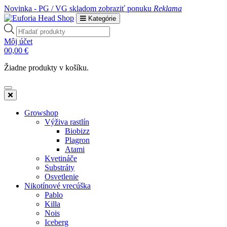
Novinka - PG / VG skladom
zobraziť ponuku
Reklama
Kategórie
Products
search
Môj účet
0
0,00
€
Žiadne produkty v košíku.
Growshop
Výživa rastlín
Biobizz
Plagron
Atami
Kvetináče
Substráty
Osvetlenie
Nikotínové vrecúška
Pablo
Killa
Nois
Iceberg