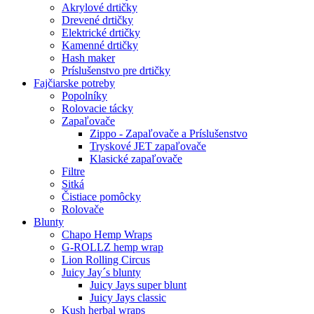
Akrylové drtičky
Drevené drtičky
Elektrické drtičky
Kamenné drtičky
Hash maker
Príslušenstvo pre drtičky
Fajčiarske potreby
Popolníky
Rolovacie tácky
Zapaľovače
Zippo - Zapaľovače a Príslušenstvo
Tryskové JET zapaľovače
Klasické zapaľovače
Filtre
Sitká
Čistiace pomôcky
Rolovače
Blunty
Chapo Hemp Wraps
G-ROLLZ hemp wrap
Lion Rolling Circus
Juicy Jay´s blunty
Juicy Jays super blunt
Juicy Jays classic
Kush herbal wraps