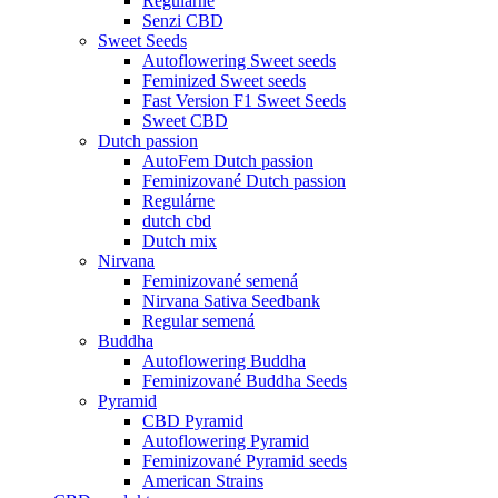
Regulárne
Senzi CBD
Sweet Seeds
Autoflowering Sweet seeds
Feminized Sweet seeds
Fast Version F1 Sweet Seeds
Sweet CBD
Dutch passion
AutoFem Dutch passion
Feminizované Dutch passion
Regulárne
dutch cbd
Dutch mix
Nirvana
Feminizované semená
Nirvana Sativa Seedbank
Regular semená
Buddha
Autoflowering Buddha
Feminizované Buddha Seeds
Pyramid
CBD Pyramid
Autoflowering Pyramid
Feminizované Pyramid seeds
American Strains