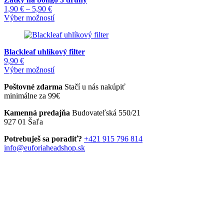
variantov.
Price
1,90
€
–
5,90
€
Možnosti
range:
Tento
Výber možností
si
1,90 €
produkt
môžete
through
má
vybrať
5,90 €
viacero
na
Blackleaf uhlíkový filter
variantov.
stránke
9,90
€
Možnosti
produktu.
Tento
Výber možností
si
produkt
môžete
Poštovné zdarma
Stačí u nás nakúpiť
má
vybrať
minimálne za 99€
viacero
na
variantov.
stránke
Kamenná predajňa
Budovateľská 550/21
Možnosti
produktu.
927 01 Šaľa
si
môžete
Potrebuješ sa poradiť?
+421 915 796 814
vybrať
info@euforiaheadshop.sk
na
stránke
produktu.