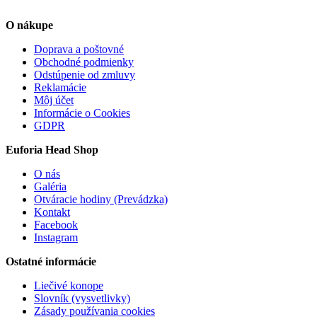
O nákupe
Doprava a poštovné
Obchodné podmienky
Odstúpenie od zmluvy
Reklamácie
Môj účet
Informácie o Cookies
GDPR
Euforia Head Shop
O nás
Galéria
Otváracie hodiny (Prevádzka)
Kontakt
Facebook
Instagram
Ostatné informácie
Liečivé konope
Slovník (vysvetlivky)
Zásady používania cookies