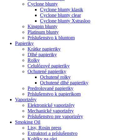
Cyclone blunty
Cyclone blunty klasik
Cyclone blunty clear
Cyclone blunty Xstrasloo
Kingpin blunty
Platinum blunty
Príslušenstvo k bluntom
Papieriky
Krátke papieriky
Dlhé papieriky
Rolky
Celulózové papieriky
Ochutené papieriky
Ochutené rolky
Ochutené dlhé papieriky
Predrolované papieriky
Príslušenstvo k papierikom
Vaporizéry
Elektronické vaporizéry
Mechanické vaporizéry
Príslušenstvo pre vaporizéry
Smoking Oil
Lisy, Rosin press
Extraktori a príslušenstvo
Koltíky na olej