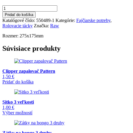
bola:
je:
množstvo
9,90 €.
7,90 €.
RAW
Pridať do košíka
rolovacia
Katalógové číslo:
550489-1
Kategórie:
Fajčiarske potreby
,
tácka
Rolovacie tácky
Značka:
Raw
Brazil
Rozmer: 275x175mm
Súvisiace produkty
Clipper zapalovač Pattern
1,50
€
Pridať do košíka
Sitko 3 veľkosti
1,00
€
Tento
Výber možností
produkt
má
viacero
Zátky na bongo 3 druhy