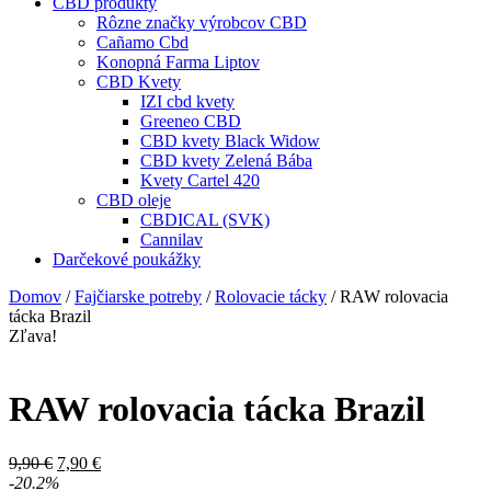
CBD produkty
Rôzne značky výrobcov CBD
Cañamo Cbd
Konopná Farma Liptov
CBD Kvety
IZI cbd kvety
Greeneo CBD
CBD kvety Black Widow
CBD kvety Zelená Bába
Kvety Cartel 420
CBD oleje
CBDICAL (SVK)
Cannilav
Darčekové poukážky
Domov
/
Fajčiarske potreby
/
Rolovacie tácky
/ RAW rolovacia
tácka Brazil
Zľava!
RAW rolovacia tácka Brazil
Pôvodná
Aktuálna
9,90
€
7,90
€
cena
cena
-20.2%