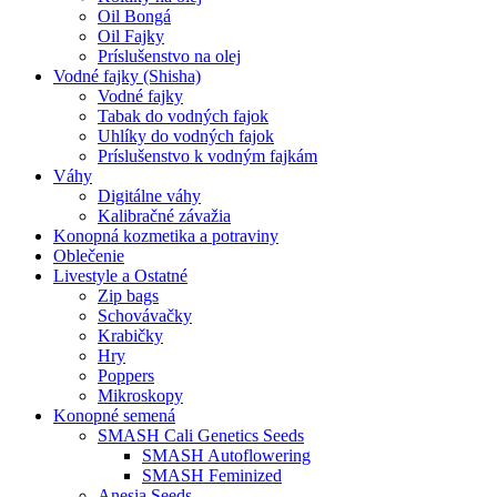
Oil Bongá
Oil Fajky
Príslušenstvo na olej
Vodné fajky (Shisha)
Vodné fajky
Tabak do vodných fajok
Uhlíky do vodných fajok
Príslušenstvo k vodným fajkám
Váhy
Digitálne váhy
Kalibračné závažia
Konopná kozmetika a potraviny
Oblečenie
Livestyle a Ostatné
Zip bags
Schovávačky
Krabičky
Hry
Poppers
Mikroskopy
Konopné semená
SMASH Cali Genetics Seeds
SMASH Autoflowering
SMASH Feminized
Anesia Seeds