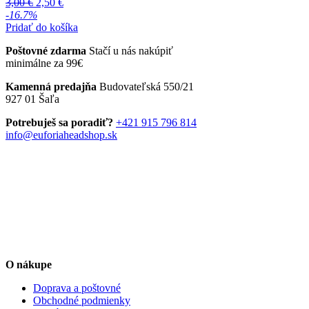
Pôvodná
Aktuálna
3,00
€
2,50
€
cena
cena
-16.7%
bola:
je:
Pridať do košíka
3,00 €.
2,50 €.
Poštovné zdarma
Stačí u nás nakúpiť
minimálne za 99€
Kamenná predajňa
Budovateľská 550/21
927 01 Šaľa
Potrebuješ sa poradiť?
+421 915 796 814
info@euforiaheadshop.sk
O nákupe
Doprava a poštovné
Obchodné podmienky