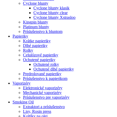
Cyclone blunty
Cyclone blunty klasik
Cyclone blunty clear
Cyclone blunty Xstrasloo
Kingpin blunty
Platinum blunty
Príslušenstvo k bluntom
Papieriky
Krátke papieriky
Dlhé papieriky
Rolky
Celulózové papieriky
Ochutené papieriky
Ochutené rolky
Ochutené dlhé papieriky
Predrolované papieriky
Príslušenstvo k papierikom
Vaporizéry
Elektronické vaporizéry
Mechanické vaporizéry
Príslušenstvo pre vaporizéry
Smoking Oil
Extraktori a príslušenstvo
Lisy, Rosin press
Koltíky na olej