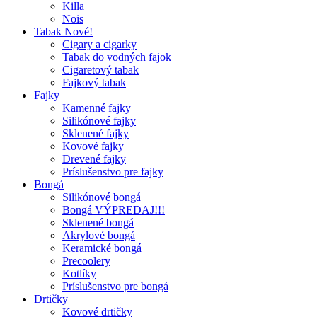
Killa
Nois
Tabak Nové!
Cigary a cigarky
Tabak do vodných fajok
Cigaretový tabak
Fajkový tabak
Fajky
Kamenné fajky
Silikónové fajky
Sklenené fajky
Kovové fajky
Drevené fajky
Príslušenstvo pre fajky
Bongá
Silikónové bongá
Bongá VÝPREDAJ!!!
Sklenené bongá
Akrylové bongá
Keramické bongá
Precoolery
Kotlíky
Príslušenstvo pre bongá
Drtičky
Kovové drtičky