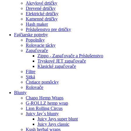
Akrylové drtičky
Drevené drtičky
Elektrické drtičky
Kamenné drtičky
Hash maker
Príslušenstvo pre drtičky
Fajčiarske potreby
Popolníky
Rolovacie tácky
Zapaľovače
Zippo - Zapaľovače a Príslušenstvo
Tryskové JET zapaľovače
Klasické zapaľovače
Filtre
Sitká
Čistiace pomôcky
Rolovače
Blunty
Chapo Hemp Wraps
G-ROLLZ hemp wrap
Lion Rolling Circus
Juicy Jay´s blunty
Juicy Jays super blunt
Juicy Jays classic
Kush herbal wraps