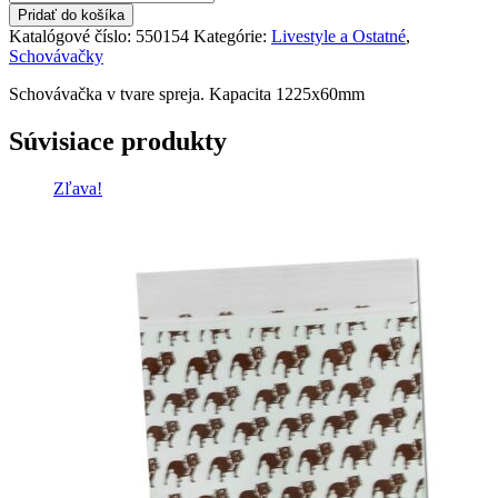
Schovávačka
Pridať do košíka
pena
Katalógové číslo:
550154
Kategórie:
Livestyle a Ostatné
,
na
Schovávačky
holenie
Schovávačka v tvare spreja. Kapacita 1225x60mm
Súvisiace produkty
Zľava!