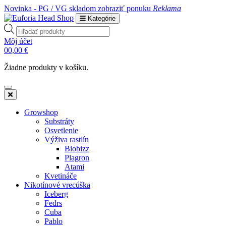
Novinka - PG / VG skladom
zobraziť ponuku
Reklama
Kategórie
Products
search
Môj účet
0
0,00
€
Žiadne produkty v košíku.
Growshop
Substráty
Osvetlenie
Výživa rastlín
Biobizz
Plagron
Atami
Kvetináče
Nikotínové vrecúška
Iceberg
Fedrs
Cuba
Pablo