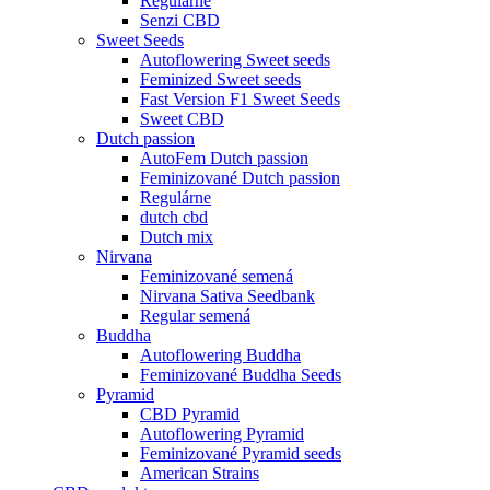
Regulárne
Senzi CBD
Sweet Seeds
Autoflowering Sweet seeds
Feminized Sweet seeds
Fast Version F1 Sweet Seeds
Sweet CBD
Dutch passion
AutoFem Dutch passion
Feminizované Dutch passion
Regulárne
dutch cbd
Dutch mix
Nirvana
Feminizované semená
Nirvana Sativa Seedbank
Regular semená
Buddha
Autoflowering Buddha
Feminizované Buddha Seeds
Pyramid
CBD Pyramid
Autoflowering Pyramid
Feminizované Pyramid seeds
American Strains