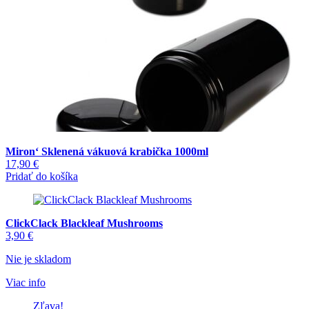
Miron‘ Sklenená vákuová krabička 1000ml
17,90
€
Pridať do košíka
ClickClack Blackleaf Mushrooms
3,90
€
Nie je skladom
Viac info
Zľava!