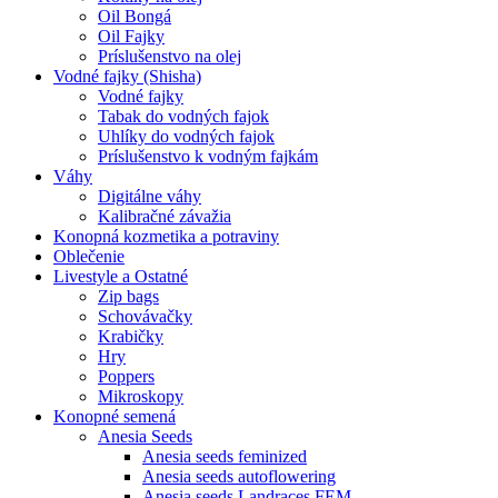
Oil Bongá
Oil Fajky
Príslušenstvo na olej
Vodné fajky (Shisha)
Vodné fajky
Tabak do vodných fajok
Uhlíky do vodných fajok
Príslušenstvo k vodným fajkám
Váhy
Digitálne váhy
Kalibračné závažia
Konopná kozmetika a potraviny
Oblečenie
Livestyle a Ostatné
Zip bags
Schovávačky
Krabičky
Hry
Poppers
Mikroskopy
Konopné semená
Anesia Seeds
Anesia seeds feminized
Anesia seeds autoflowering
Anesia seeds Landraces FEM