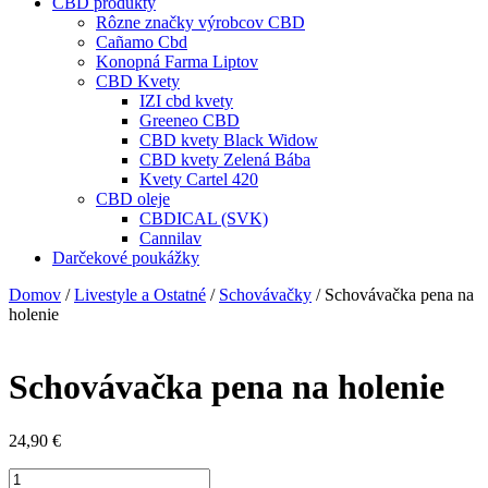
CBD produkty
Rôzne značky výrobcov CBD
Cañamo Cbd
Konopná Farma Liptov
CBD Kvety
IZI cbd kvety
Greeneo CBD
CBD kvety Black Widow
CBD kvety Zelená Bába
Kvety Cartel 420
CBD oleje
CBDICAL (SVK)
Cannilav
Darčekové poukážky
Domov
/
Livestyle a Ostatné
/
Schovávačky
/ Schovávačka pena na
holenie
Schovávačka pena na holenie
24,90
€
množstvo