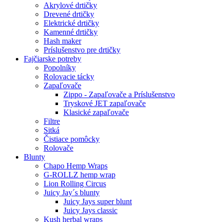
Akrylové drtičky
Drevené drtičky
Elektrické drtičky
Kamenné drtičky
Hash maker
Príslušenstvo pre drtičky
Fajčiarske potreby
Popolníky
Rolovacie tácky
Zapaľovače
Zippo - Zapaľovače a Príslušenstvo
Tryskové JET zapaľovače
Klasické zapaľovače
Filtre
Sitká
Čistiace pomôcky
Rolovače
Blunty
Chapo Hemp Wraps
G-ROLLZ hemp wrap
Lion Rolling Circus
Juicy Jay´s blunty
Juicy Jays super blunt
Juicy Jays classic
Kush herbal wraps