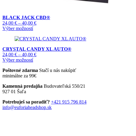
BLACK JACK CBD®
Price
24,00
€
–
40,00
€
Tento
range:
Výber možností
produkt
24,00 €
má
through
viacero
40,00 €
CRYSTAL CANDY XL AUTO®
variantov.
Price
24,00
€
–
40,00
€
Možnosti
Tento
range:
Výber možností
si
produkt
24,00 €
môžete
Poštovné zdarma
Stačí u nás nakúpiť
má
through
vybrať
minimálne za 99€
viacero
40,00 €
na
variantov.
stránke
Kamenná predajňa
Budovateľská 550/21
Možnosti
produktu.
927 01 Šaľa
si
môžete
Potrebuješ sa poradiť?
+421 915 796 814
vybrať
info@euforiaheadshop.sk
na
stránke
produktu.