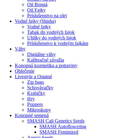
Oil Bongá
Oil Fajky
Príslušenstvo na olej
Vodné fajky (Shisha)
Vodné fajky
Tabak do vodných fajok
Uhlíky do vodných fajok
Príslušenstvo k vodným fajkám
Váhy
Digitálne váhy
Kalibračné závažia
Konopná kozmetika a potraviny
Oblečenie
Livestyle a Ostatné
Zip bags
Schovávačky
Krabičky
Hry
Poppers
Mikroskopy
Konopné semená
SMASH Cali Genetics Seeds
SMASH Autoflowering
SMASH Feminized
Anesia Seeds