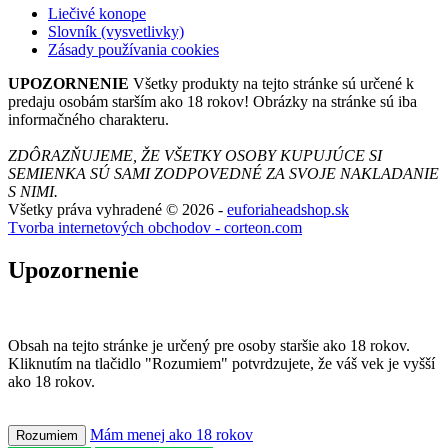
Liečivé konope
Slovník (vysvetlivky)
Zásady používania cookies
UPOZORNENIE
Všetky produkty na tejto stránke sú určené k
predaju osobám starším ako 18 rokov! Obrázky na stránke sú iba
informačného charakteru.
ZDÔRAZŇUJEME, ŽE VŠETKY OSOBY KUPUJÚCE SI
SEMIENKA SÚ SAMI ZODPOVEDNÉ ZA SVOJE NAKLADANIE
S NIMI.
Všetky práva vyhradené © 2026 -
euforiaheadshop.sk
Tvorba internetových obchodov - corteon.com
Upozornenie
Obsah na tejto stránke je určený pre osoby staršie ako 18 rokov.
Kliknutím na tlačidlo "Rozumiem" potvrdzujete, že váš vek je vyšší
ako 18 rokov.
Mám menej ako 18 rokov
Rozumiem