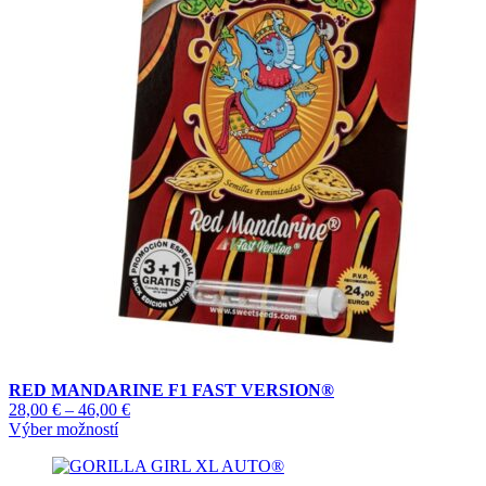
RED MANDARINE F1 FAST VERSION®
Price
28,00
€
–
46,00
€
Tento
range:
Výber možností
produkt
28,00 €
má
through