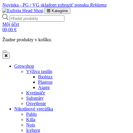
Novinka - PG / VG skladom
zobraziť ponuku
Reklama
Kategórie
Products
search
Môj účet
0
0,00
€
Žiadne produkty v košíku.
Growshop
Výživa rastlín
Biobizz
Plagron
Atami
Kvetináče
Substráty
Osvetlenie
Nikotínové vrecúška
Pablo
Killa
Nois
Iceberg