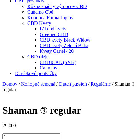
CBD produkty
Rôzne značky výrobcov CBD
Cañamo Cbd
Konopná Farma Liptov
CBD Kvety
IZI cbd kvety
Greeneo CBD
CBD kvety Black Widow
CBD kvety Zelená Bába
Kvety Cartel 420
CBD oleje
CBDICAL (SVK)
Cannilav
Darčekové poukážky
Domov
/
Konopné semená
/
Dutch passion
/
Regulárne
/ Shaman ®
regular
Shaman ® regular
29,00
€
množstvo