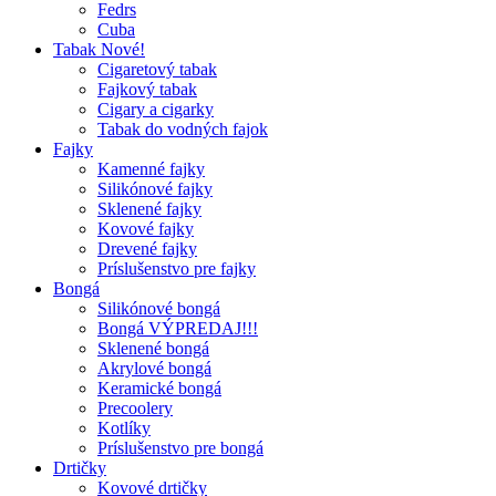
Fedrs
Cuba
Tabak Nové!
Cigaretový tabak
Fajkový tabak
Cigary a cigarky
Tabak do vodných fajok
Fajky
Kamenné fajky
Silikónové fajky
Sklenené fajky
Kovové fajky
Drevené fajky
Príslušenstvo pre fajky
Bongá
Silikónové bongá
Bongá VÝPREDAJ!!!
Sklenené bongá
Akrylové bongá
Keramické bongá
Precoolery
Kotlíky
Príslušenstvo pre bongá
Drtičky
Kovové drtičky