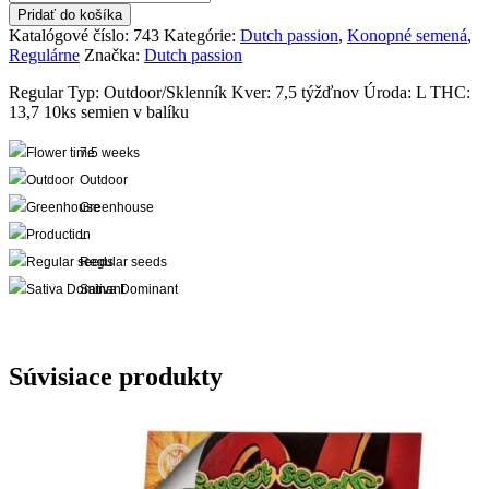
Shaman
Pridať do košíka
®
Katalógové číslo:
743
Kategórie:
Dutch passion
,
Konopné semená
,
regular
Regulárne
Značka:
Dutch passion
Regular Typ: Outdoor/Sklenník Kver: 7,5 týžďnov Úroda: L THC:
13,7 10ks semien v balíku
7.5 weeks
Outdoor
Greenhouse
L
Regular seeds
Sativa Dominant
Súvisiace produkty