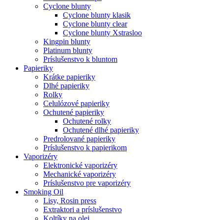
Cyclone blunty
Cyclone blunty klasik
Cyclone blunty clear
Cyclone blunty Xstrasloo
Kingpin blunty
Platinum blunty
Príslušenstvo k bluntom
Papieriky
Krátke papieriky
Dlhé papieriky
Rolky
Celulózové papieriky
Ochutené papieriky
Ochutené rolky
Ochutené dlhé papieriky
Predrolované papieriky
Príslušenstvo k papierikom
Vaporizéry
Elektronické vaporizéry
Mechanické vaporizéry
Príslušenstvo pre vaporizéry
Smoking Oil
Lisy, Rosin press
Extraktori a príslušenstvo
Koltíky na olej