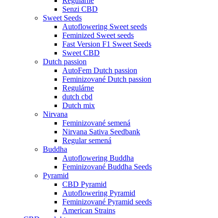
Regulárne
Senzi CBD
Sweet Seeds
Autoflowering Sweet seeds
Feminized Sweet seeds
Fast Version F1 Sweet Seeds
Sweet CBD
Dutch passion
AutoFem Dutch passion
Feminizované Dutch passion
Regulárne
dutch cbd
Dutch mix
Nirvana
Feminizované semená
Nirvana Sativa Seedbank
Regular semená
Buddha
Autoflowering Buddha
Feminizované Buddha Seeds
Pyramid
CBD Pyramid
Autoflowering Pyramid
Feminizované Pyramid seeds
American Strains