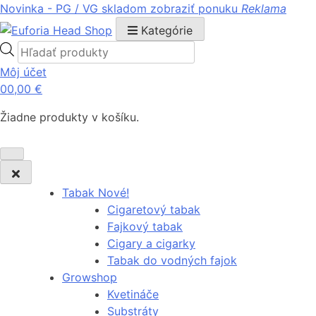
Novinka - PG / VG skladom
zobraziť ponuku
Reklama
Kategórie
Products
search
Môj účet
0
0,00
€
Žiadne produkty v košíku.
Tabak Nové!
Cigaretový tabak
Fajkový tabak
Cigary a cigarky
Tabak do vodných fajok
Growshop
Kvetináče
Substráty