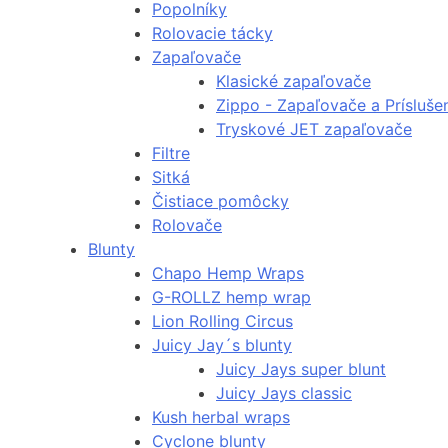
Popolníky
Rolovacie tácky
Zapaľovače
Klasické zapaľovače
Zippo - Zapaľovače a Prísluše
Tryskové JET zapaľovače
Filtre
Sitká
Čistiace pomôcky
Rolovače
Blunty
Chapo Hemp Wraps
G-ROLLZ hemp wrap
Lion Rolling Circus
Juicy Jay´s blunty
Juicy Jays super blunt
Juicy Jays classic
Kush herbal wraps
Cyclone blunty