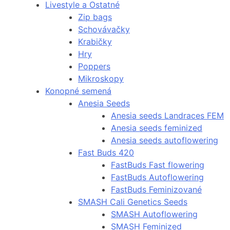
Livestyle a Ostatné
Zip bags
Schovávačky
Krabičky
Hry
Poppers
Mikroskopy
Konopné semená
Anesia Seeds
Anesia seeds Landraces FEM
Anesia seeds feminized
Anesia seeds autoflowering
Fast Buds 420
FastBuds Fast flowering
FastBuds Autoflowering
FastBuds Feminizované
SMASH Cali Genetics Seeds
SMASH Autoflowering
SMASH Feminized