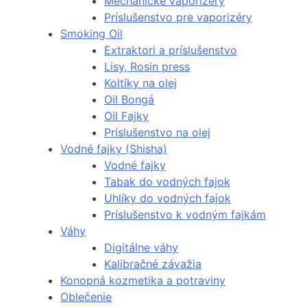
Mechanické vaporizéry
Príslušenstvo pre vaporizéry
Smoking Oil
Extraktori a príslušenstvo
Lisy, Rosin press
Koltíky na olej
Oil Bongá
Oil Fajky
Príslušenstvo na olej
Vodné fajky (Shisha)
Vodné fajky
Tabak do vodných fajok
Uhlíky do vodných fajok
Príslušenstvo k vodným fajkám
Váhy
Digitálne váhy
Kalibračné závažia
Konopná kozmetika a potraviny
Oblečenie