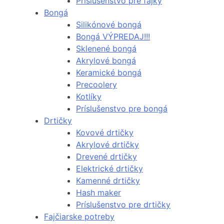
Príslušenstvo pre fajky
Bongá
Silikónové bongá
Bongá VÝPREDAJ!!!
Sklenené bongá
Akrylové bongá
Keramické bongá
Precoolery
Kotlíky
Príslušenstvo pre bongá
Drtičky
Kovové drtičky
Akrylové drtičky
Drevené drtičky
Elektrické drtičky
Kamenné drtičky
Hash maker
Príslušenstvo pre drtičky
Fajčiarske potreby