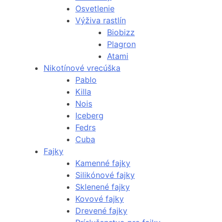
Osvetlenie
Výživa rastlín
Biobizz
Plagron
Atami
Nikotínové vrecúška
Pablo
Killa
Nois
Iceberg
Fedrs
Cuba
Fajky
Kamenné fajky
Silikónové fajky
Sklenené fajky
Kovové fajky
Drevené fajky