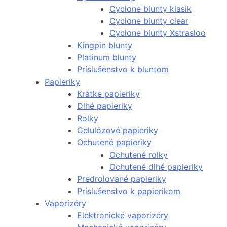
Cyclone blunty klasik
Cyclone blunty clear
Cyclone blunty Xstrasloo
Kingpin blunty
Platinum blunty
Príslušenstvo k bluntom
Papieriky
Krátke papieriky
Dlhé papieriky
Rolky
Celulózové papieriky
Ochutené papieriky
Ochutené rolky
Ochutené dlhé papieriky
Predrolované papieriky
Príslušenstvo k papierikom
Vaporizéry
Elektronické vaporizéry