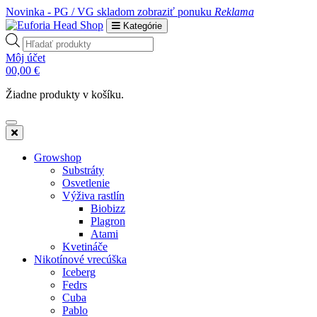
Novinka - PG / VG skladom
zobraziť ponuku
Reklama
Kategórie
Products
search
Môj účet
0
0,00
€
Žiadne produkty v košíku.
Growshop
Substráty
Osvetlenie
Výživa rastlín
Biobizz
Plagron
Atami
Kvetináče
Nikotínové vrecúška
Iceberg
Fedrs
Cuba
Pablo