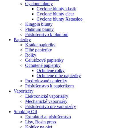
Cyclone blunty
Cyclone blunty klasik
Cyclone blunty clear
Cyclone blunty Xstrasloo
Kingpin blunty
Platinum blunty
Príslušenstvo k bluntom
Papieriky
Krátke papieriky
Dlhé papieriky
Rolky
Celulózové papieriky
Ochutené papieriky
Ochutené rolky
Ochutené dlhé papieriky
Predrolované papieriky
Príslušenstvo k papierikom
Vaporizéry
Elektronické vaporizéry
Mechanické vaporizéry
Príslušenstvo pre vaporizéry
Smoking Oil
Extraktori a príslušenstvo
Lisy, Rosin press
Koltíky na olej