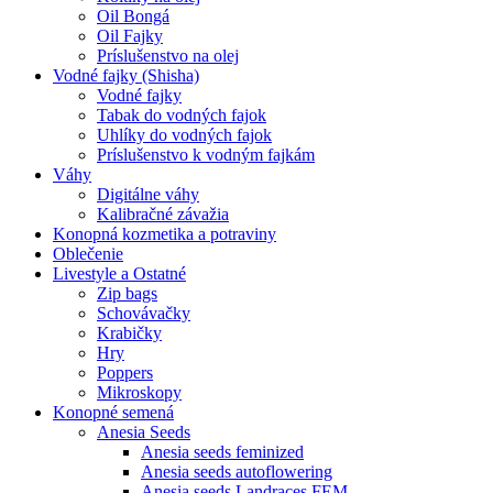
Oil Bongá
Oil Fajky
Príslušenstvo na olej
Vodné fajky (Shisha)
Vodné fajky
Tabak do vodných fajok
Uhlíky do vodných fajok
Príslušenstvo k vodným fajkám
Váhy
Digitálne váhy
Kalibračné závažia
Konopná kozmetika a potraviny
Oblečenie
Livestyle a Ostatné
Zip bags
Schovávačky
Krabičky
Hry
Poppers
Mikroskopy
Konopné semená
Anesia Seeds
Anesia seeds feminized
Anesia seeds autoflowering
Anesia seeds Landraces FEM