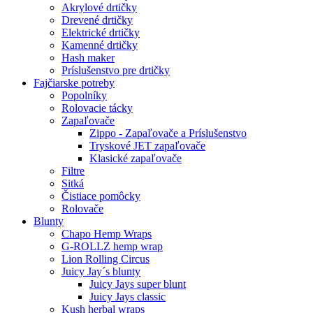
Akrylové drtičky
Drevené drtičky
Elektrické drtičky
Kamenné drtičky
Hash maker
Príslušenstvo pre drtičky
Fajčiarske potreby
Popolníky
Rolovacie tácky
Zapaľovače
Zippo - Zapaľovače a Príslušenstvo
Tryskové JET zapaľovače
Klasické zapaľovače
Filtre
Sitká
Čistiace pomôcky
Rolovače
Blunty
Chapo Hemp Wraps
G-ROLLZ hemp wrap
Lion Rolling Circus
Juicy Jay´s blunty
Juicy Jays super blunt
Juicy Jays classic
Kush herbal wraps