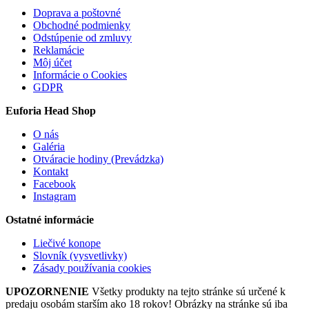
Doprava a poštovné
Obchodné podmienky
Odstúpenie od zmluvy
Reklamácie
Môj účet
Informácie o Cookies
GDPR
Euforia Head Shop
O nás
Galéria
Otváracie hodiny (Prevádzka)
Kontakt
Facebook
Instagram
Ostatné informácie
Liečivé konope
Slovník (vysvetlivky)
Zásady používania cookies
UPOZORNENIE
Všetky produkty na tejto stránke sú určené k
predaju osobám starším ako 18 rokov! Obrázky na stránke sú iba