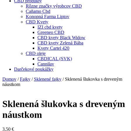
CBD produkty
Rôzne značky výrobcov CBD
Cañamo Cbd
Konopná Farma Liptov
CBD Kvety
IZI cbd kvety
Greeneo CBD
CBD kvety Black Widow
CBD kvety Zelená Bába
Kvety Cartel 420
CBD oleje
CBDICAL (SVK)
Cannilav
Darčekové poukážky
Domov
/
Fajky
/
Sklenené fajky
/ Sklenená šlukovka s dreveným
náustkom
Sklenená šlukovka s dreveným
náustkom
3,50
€