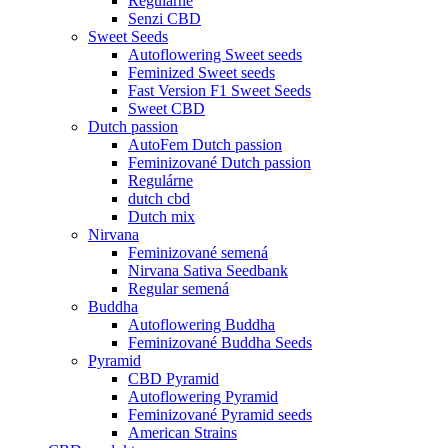
Regulárne
Senzi CBD
Sweet Seeds
Autoflowering Sweet seeds
Feminized Sweet seeds
Fast Version F1 Sweet Seeds
Sweet CBD
Dutch passion
AutoFem Dutch passion
Feminizované Dutch passion
Regulárne
dutch cbd
Dutch mix
Nirvana
Feminizované semená
Nirvana Sativa Seedbank
Regular semená
Buddha
Autoflowering Buddha
Feminizované Buddha Seeds
Pyramid
CBD Pyramid
Autoflowering Pyramid
Feminizované Pyramid seeds
American Strains