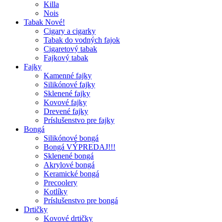
Killa
Nois
Tabak Nové!
Cigary a cigarky
Tabak do vodných fajok
Cigaretový tabak
Fajkový tabak
Fajky
Kamenné fajky
Silikónové fajky
Sklenené fajky
Kovové fajky
Drevené fajky
Príslušenstvo pre fajky
Bongá
Silikónové bongá
Bongá VÝPREDAJ!!!
Sklenené bongá
Akrylové bongá
Keramické bongá
Precoolery
Kotlíky
Príslušenstvo pre bongá
Drtičky
Kovové drtičky