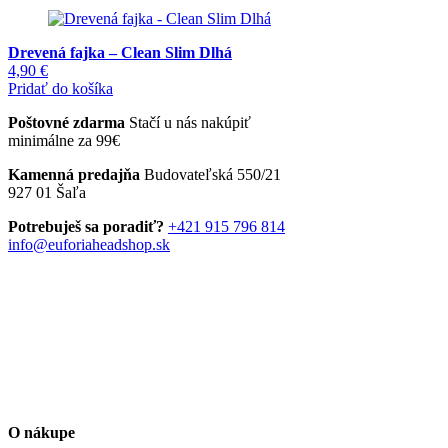
Drevená fajka – Clean Slim Dlhá
4,90
€
Pridať do košíka
Poštovné zdarma
Stačí u nás nakúpiť
minimálne za 99€
Kamenná predajňa
Budovateľská 550/21
927 01 Šaľa
Potrebuješ sa poradiť?
+421 915 796 814
info@euforiaheadshop.sk
O nákupe