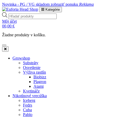
Novinka - PG / VG skladom
zobraziť ponuku
Reklama
Kategórie
Products
search
Môj účet
0
0,00
€
Žiadne produkty v košíku.
Growshop
Substráty
Osvetlenie
Výživa rastlín
Biobizz
Plagron
Atami
Kvetináče
Nikotínové vrecúška
Iceberg
Fedrs
Cuba
Pablo