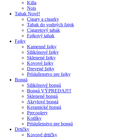
Killa
Nois
Tabak Nové!
Cigary a cigarky
Tabak do vodných fajok
Cigaretový tabak
Fajkový tabak
Fajky
Kamenné fajky
Silikónové fajky
Sklenené fajky
Kovové fajky
Drevené fajky
Príslušenstvo pre fajky
Bongá
Silikónové bongá
Bongá VÝPREDAJ!!!
Sklenené bongá
Akrylové bongá
Keramické bongá
Precoolery
Kotlíky
Príslušenstvo pre bongá
Drtičky
Kovové drtičky