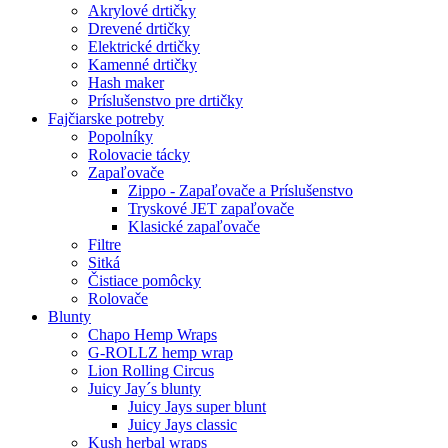
Akrylové drtičky
Drevené drtičky
Elektrické drtičky
Kamenné drtičky
Hash maker
Príslušenstvo pre drtičky
Fajčiarske potreby
Popolníky
Rolovacie tácky
Zapaľovače
Zippo - Zapaľovače a Príslušenstvo
Tryskové JET zapaľovače
Klasické zapaľovače
Filtre
Sitká
Čistiace pomôcky
Rolovače
Blunty
Chapo Hemp Wraps
G-ROLLZ hemp wrap
Lion Rolling Circus
Juicy Jay´s blunty
Juicy Jays super blunt
Juicy Jays classic
Kush herbal wraps