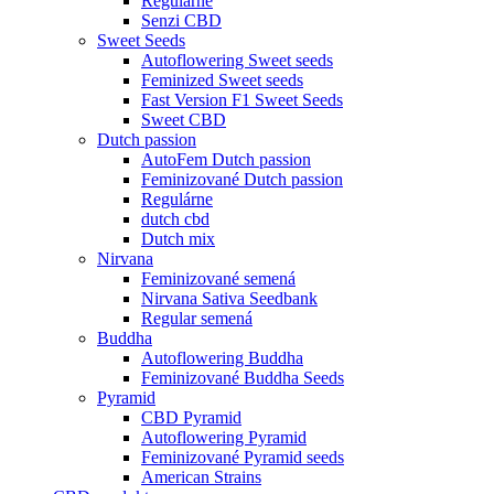
Regulárne
Senzi CBD
Sweet Seeds
Autoflowering Sweet seeds
Feminized Sweet seeds
Fast Version F1 Sweet Seeds
Sweet CBD
Dutch passion
AutoFem Dutch passion
Feminizované Dutch passion
Regulárne
dutch cbd
Dutch mix
Nirvana
Feminizované semená
Nirvana Sativa Seedbank
Regular semená
Buddha
Autoflowering Buddha
Feminizované Buddha Seeds
Pyramid
CBD Pyramid
Autoflowering Pyramid
Feminizované Pyramid seeds
American Strains