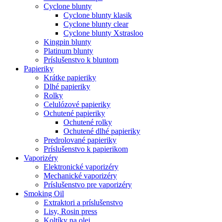
Cyclone blunty
Cyclone blunty klasik
Cyclone blunty clear
Cyclone blunty Xstrasloo
Kingpin blunty
Platinum blunty
Príslušenstvo k bluntom
Papieriky
Krátke papieriky
Dlhé papieriky
Rolky
Celulózové papieriky
Ochutené papieriky
Ochutené rolky
Ochutené dlhé papieriky
Predrolované papieriky
Príslušenstvo k papierikom
Vaporizéry
Elektronické vaporizéry
Mechanické vaporizéry
Príslušenstvo pre vaporizéry
Smoking Oil
Extraktori a príslušenstvo
Lisy, Rosin press
Koltíky na olej