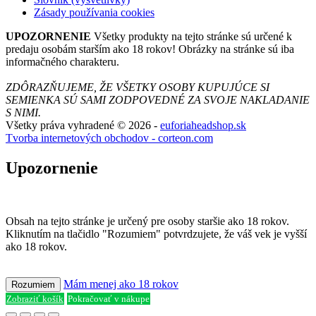
Zásady používania cookies
UPOZORNENIE
Všetky produkty na tejto stránke sú určené k
predaju osobám starším ako 18 rokov! Obrázky na stránke sú iba
informačného charakteru.
ZDÔRAZŇUJEME, ŽE VŠETKY OSOBY KUPUJÚCE SI
SEMIENKA SÚ SAMI ZODPOVEDNÉ ZA SVOJE NAKLADANIE
S NIMI.
Všetky práva vyhradené © 2026 -
euforiaheadshop.sk
Tvorba internetových obchodov - corteon.com
Upozornenie
Obsah na tejto stránke je určený pre osoby staršie ako 18 rokov.
Kliknutím na tlačidlo "Rozumiem" potvrdzujete, že váš vek je vyšší
ako 18 rokov.
Mám menej ako 18 rokov
Rozumiem
Zobraziť košík
Pokračovať v nákupe