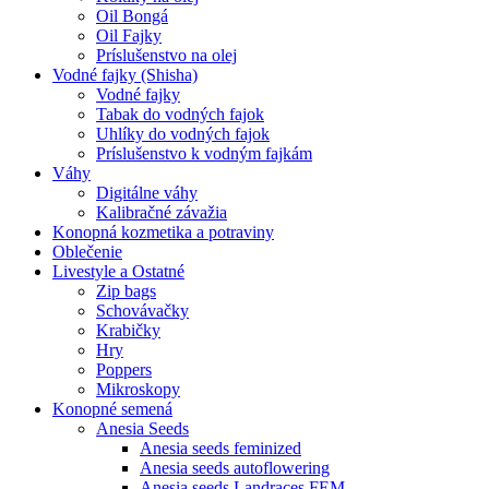
Oil Bongá
Oil Fajky
Príslušenstvo na olej
Vodné fajky (Shisha)
Vodné fajky
Tabak do vodných fajok
Uhlíky do vodných fajok
Príslušenstvo k vodným fajkám
Váhy
Digitálne váhy
Kalibračné závažia
Konopná kozmetika a potraviny
Oblečenie
Livestyle a Ostatné
Zip bags
Schovávačky
Krabičky
Hry
Poppers
Mikroskopy
Konopné semená
Anesia Seeds
Anesia seeds feminized
Anesia seeds autoflowering
Anesia seeds Landraces FEM