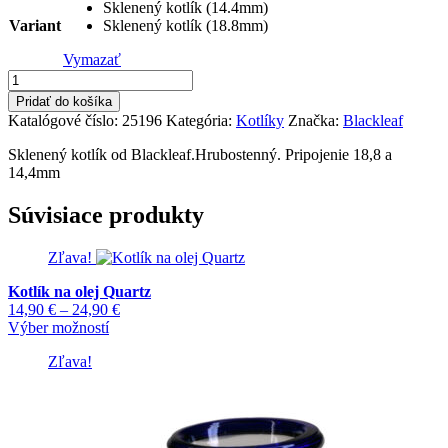
Sklenený kotlík (14.4mm)
through
Variant
Sklenený kotlík (18.8mm)
8,90 €
Vymazať
množstvo
Sklenený
Pridať do košíka
kotlík
Katalógové číslo:
25196
Kategória:
Kotlíky
Značka:
Blackleaf
Hard
Sklenený kotlík od Blackleaf.Hrubostenný. Pripojenie 18,8 a
14,4mm
Súvisiace produkty
Zľava!
Kotlík na olej Quartz
Price
14,90
€
–
24,90
€
Tento
range:
Výber možností
produkt
14,90 €
Zľava!
má
through
viacero
24,90 €
variantov.
Možnosti
si