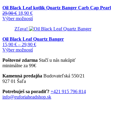
variantov.
Oil Black Leaf kotlík Quartz Banger Carb Cap Pearl
Možnosti
Pôvodná
Aktuálna
29,90
€
18,90
€
si
cena
cena
Tento
Výber možností
môžete
bola:
je:
produkt
vybrať
Zľava!
29,90 €.
18,90 €.
má
na
viacero
stránke
Oil Black Leaf Quartz Banger
variantov.
produktu.
Price
15,90
€
–
29,90
€
Možnosti
Tento
range:
Výber možností
si
produkt
15,90 €
môžete
Poštovné zdarma
Stačí u nás nakúpiť
má
through
vybrať
minimálne za 99€
viacero
29,90 €
na
variantov.
stránke
Kamenná predajňa
Budovateľská 550/21
Možnosti
produktu.
927 01 Šaľa
si
môžete
Potrebuješ sa poradiť?
+421 915 796 814
vybrať
info@euforiaheadshop.sk
na
stránke
produktu.