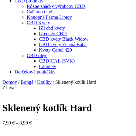
CBD produkty
Rôzne značky výrobcov CBD
Cañamo Cbd
Konopná Farma Liptov
CBD Kvety
IZI cbd kvety
Greeneo CBD
CBD kvety Black Widow
CBD kvety Zelená Bába
Kvety Cartel 420
CBD oleje
CBDICAL (SVK)
Cannilav
Darčekové poukážky
Domov
/
Bongá
/
Kotlíky
/ Sklenený kotlík Hard
Zľava!
Sklenený kotlík Hard
Price
7,90
€
–
8,90
€
range:
7,90 €