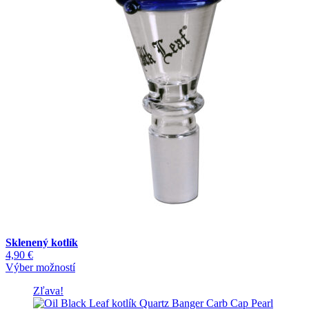
môžete
vybrať
na
stránke
produktu.
Sklenený kotlík
4,90
€
Tento
Výber možností
produkt
Zľava!
má
viacero