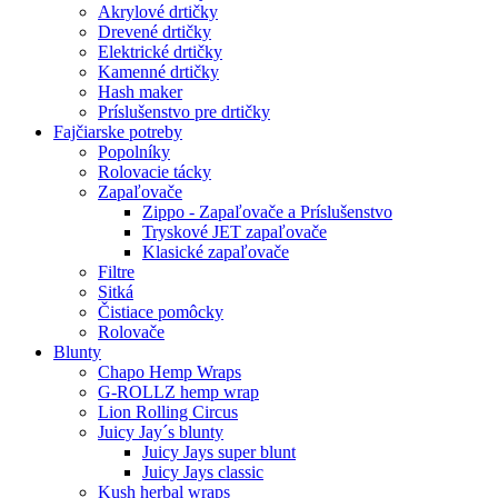
Akrylové drtičky
Drevené drtičky
Elektrické drtičky
Kamenné drtičky
Hash maker
Príslušenstvo pre drtičky
Fajčiarske potreby
Popolníky
Rolovacie tácky
Zapaľovače
Zippo - Zapaľovače a Príslušenstvo
Tryskové JET zapaľovače
Klasické zapaľovače
Filtre
Sitká
Čistiace pomôcky
Rolovače
Blunty
Chapo Hemp Wraps
G-ROLLZ hemp wrap
Lion Rolling Circus
Juicy Jay´s blunty
Juicy Jays super blunt
Juicy Jays classic
Kush herbal wraps