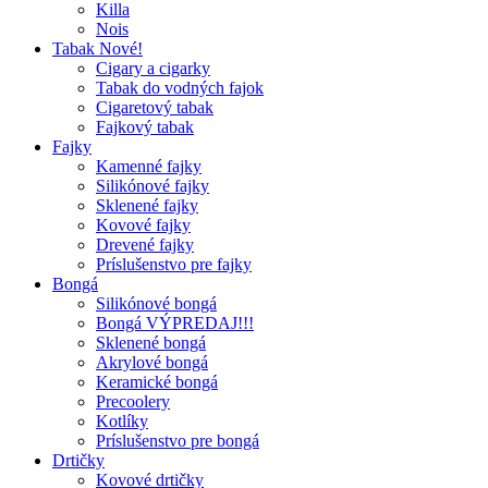
Killa
Nois
Tabak Nové!
Cigary a cigarky
Tabak do vodných fajok
Cigaretový tabak
Fajkový tabak
Fajky
Kamenné fajky
Silikónové fajky
Sklenené fajky
Kovové fajky
Drevené fajky
Príslušenstvo pre fajky
Bongá
Silikónové bongá
Bongá VÝPREDAJ!!!
Sklenené bongá
Akrylové bongá
Keramické bongá
Precoolery
Kotlíky
Príslušenstvo pre bongá
Drtičky
Kovové drtičky