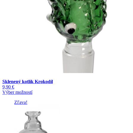
Sklenený kotlík Krokodíl
9,90
€
Tento
Výber možností
produkt
Zľava!
má
viacero
variantov.
Možnosti
si
môžete