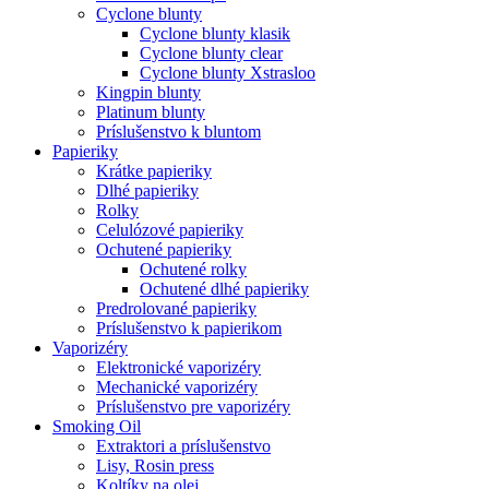
Cyclone blunty
Cyclone blunty klasik
Cyclone blunty clear
Cyclone blunty Xstrasloo
Kingpin blunty
Platinum blunty
Príslušenstvo k bluntom
Papieriky
Krátke papieriky
Dlhé papieriky
Rolky
Celulózové papieriky
Ochutené papieriky
Ochutené rolky
Ochutené dlhé papieriky
Predrolované papieriky
Príslušenstvo k papierikom
Vaporizéry
Elektronické vaporizéry
Mechanické vaporizéry
Príslušenstvo pre vaporizéry
Smoking Oil
Extraktori a príslušenstvo
Lisy, Rosin press
Koltíky na olej