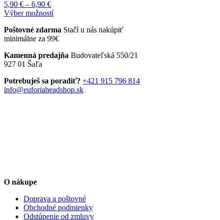
Price
5,90
€
–
6,90
€
Možnosti
range:
Tento
Výber možností
si
5,90 €
produkt
môžete
Poštovné zdarma
Stačí u nás nakúpiť
through
má
vybrať
minimálne za 99€
6,90 €
viacero
na
variantov.
stránke
Kamenná predajňa
Budovateľská 550/21
Možnosti
produktu.
927 01 Šaľa
si
môžete
Potrebuješ sa poradiť?
+421 915 796 814
vybrať
info@euforiaheadshop.sk
na
stránke
produktu.
O nákupe
Doprava a poštovné
Obchodné podmienky
Odstúpenie od zmluvy