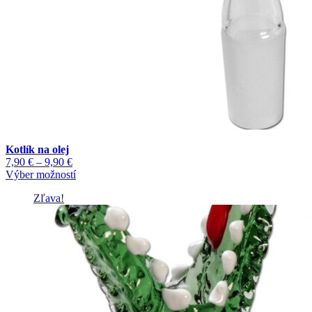
Kotlík na olej
Price
7,90
€
–
9,90
€
range:
Tento
Výber možností
7,90 €
produkt
Zľava!
through
má
9,90 €
viacero
variantov.
Možnosti
si
môžete
vybrať
na
stránke
produktu.