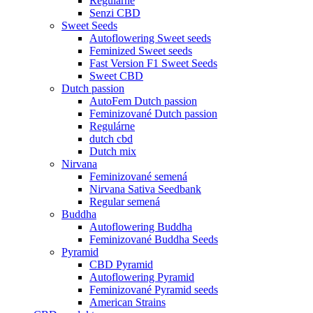
Regulárne
Senzi CBD
Sweet Seeds
Autoflowering Sweet seeds
Feminized Sweet seeds
Fast Version F1 Sweet Seeds
Sweet CBD
Dutch passion
AutoFem Dutch passion
Feminizované Dutch passion
Regulárne
dutch cbd
Dutch mix
Nirvana
Feminizované semená
Nirvana Sativa Seedbank
Regular semená
Buddha
Autoflowering Buddha
Feminizované Buddha Seeds
Pyramid
CBD Pyramid
Autoflowering Pyramid
Feminizované Pyramid seeds
American Strains