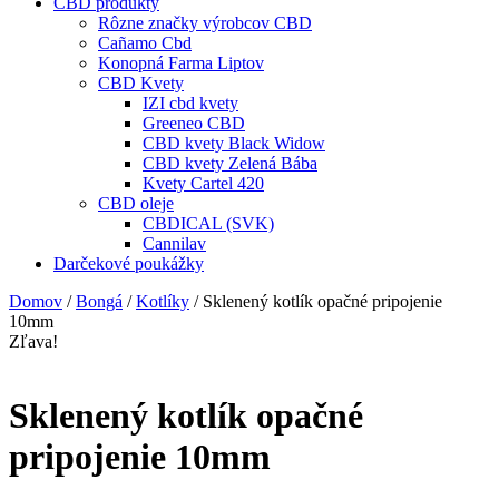
CBD produkty
Rôzne značky výrobcov CBD
Cañamo Cbd
Konopná Farma Liptov
CBD Kvety
IZI cbd kvety
Greeneo CBD
CBD kvety Black Widow
CBD kvety Zelená Bába
Kvety Cartel 420
CBD oleje
CBDICAL (SVK)
Cannilav
Darčekové poukážky
Domov
/
Bongá
/
Kotlíky
/ Sklenený kotlík opačné pripojenie
10mm
Zľava!
Sklenený kotlík opačné
pripojenie 10mm