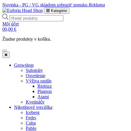
Novinka - PG / VG skladom
zobraziť ponuku
Reklama
Kategórie
Products
search
Môj účet
0
0,00
€
Žiadne produkty v košíku.
Growshop
Substráty
Osvetlenie
Výživa rastlín
Biobizz
Plagron
Atami
Kvetináče
Nikotínové vrecúška
Iceberg
Fedrs
Cuba
Pablo