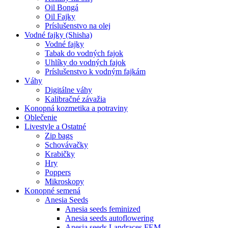
Oil Bongá
Oil Fajky
Príslušenstvo na olej
Vodné fajky (Shisha)
Vodné fajky
Tabak do vodných fajok
Uhlíky do vodných fajok
Príslušenstvo k vodným fajkám
Váhy
Digitálne váhy
Kalibračné závažia
Konopná kozmetika a potraviny
Oblečenie
Livestyle a Ostatné
Zip bags
Schovávačky
Krabičky
Hry
Poppers
Mikroskopy
Konopné semená
Anesia Seeds
Anesia seeds feminized
Anesia seeds autoflowering
Anesia seeds Landraces FEM