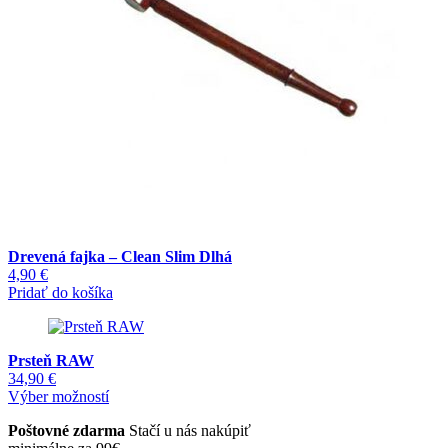
Drevená fajka – Clean Slim Dlhá
4,90
€
Pridať do košíka
Prsteň RAW
34,90
€
Tento
Výber možností
produkt
Poštovné zdarma
Stačí u nás nakúpiť
má