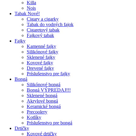
Killa
Nois
Tabak Nové!
Cigary a cigarky
Tabak do vodných fajok
Cigaretový tabak
Fajkový tabak
Fajky
Kamenné fajky
Silikónové fajky
Sklenené fajky
Kovové fajky
Drevené fajky
Príslušenstvo pre fajky
Bongá
Silikónové bongá
Bongá VÝPREDAJ!!!
Sklenené bongá
Akrylové bongá
Keramické bongá
Precoolery
Kotlíky
Príslušenstvo pre bongá
Drtičky
Kovové drtičky