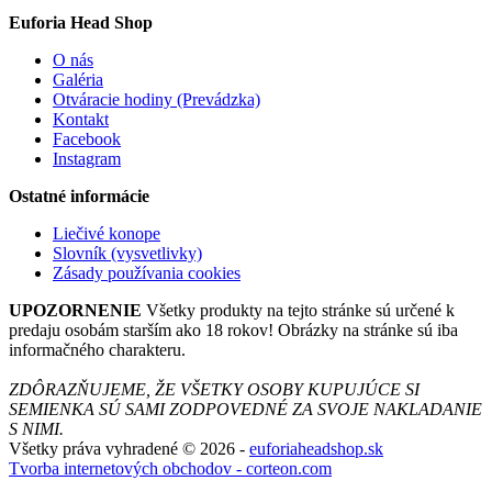
Euforia Head Shop
O nás
Galéria
Otváracie hodiny (Prevádzka)
Kontakt
Facebook
Instagram
Ostatné informácie
Liečivé konope
Slovník (vysvetlivky)
Zásady používania cookies
UPOZORNENIE
Všetky produkty na tejto stránke sú určené k
predaju osobám starším ako 18 rokov! Obrázky na stránke sú iba
informačného charakteru.
ZDÔRAZŇUJEME, ŽE VŠETKY OSOBY KUPUJÚCE SI
SEMIENKA SÚ SAMI ZODPOVEDNÉ ZA SVOJE NAKLADANIE
S NIMI.
Všetky práva vyhradené © 2026 -
euforiaheadshop.sk
Tvorba internetových obchodov - corteon.com