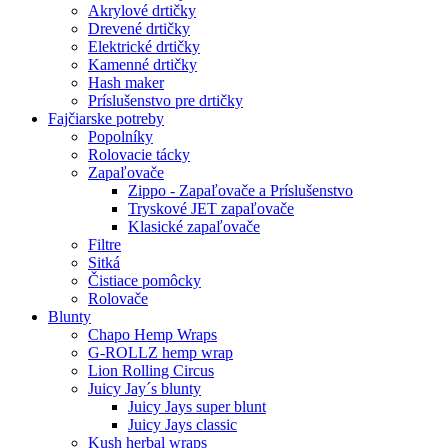
Akrylové drtičky
Drevené drtičky
Elektrické drtičky
Kamenné drtičky
Hash maker
Príslušenstvo pre drtičky
Fajčiarske potreby
Popolníky
Rolovacie tácky
Zapaľovače
Zippo - Zapaľovače a Príslušenstvo
Tryskové JET zapaľovače
Klasické zapaľovače
Filtre
Sitká
Čistiace pomôcky
Rolovače
Blunty
Chapo Hemp Wraps
G-ROLLZ hemp wrap
Lion Rolling Circus
Juicy Jay´s blunty
Juicy Jays super blunt
Juicy Jays classic
Kush herbal wraps