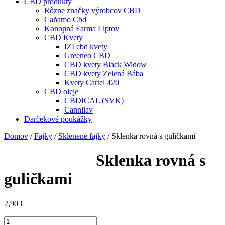
CBD produkty
Rôzne značky výrobcov CBD
Cañamo Cbd
Konopná Farma Liptov
CBD Kvety
IZI cbd kvety
Greeneo CBD
CBD kvety Black Widow
CBD kvety Zelená Bába
Kvety Cartel 420
CBD oleje
CBDICAL (SVK)
Cannilav
Darčekové poukážky
Domov
/
Fajky
/
Sklenené fajky
/ Sklenka rovná s guličkami
Sklenka rovná s
guličkami
2,90
€
množstvo