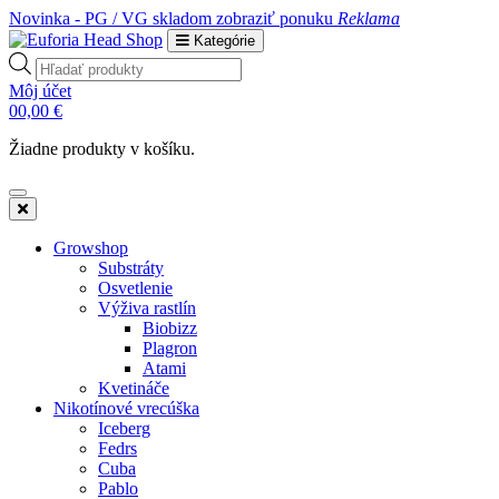
Novinka - PG / VG skladom
zobraziť ponuku
Reklama
Kategórie
Products
search
Môj účet
0
0,00
€
Žiadne produkty v košíku.
Growshop
Substráty
Osvetlenie
Výživa rastlín
Biobizz
Plagron
Atami
Kvetináče
Nikotínové vrecúška
Iceberg
Fedrs
Cuba
Pablo