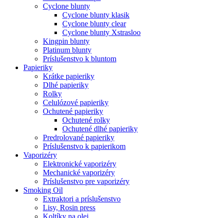
Cyclone blunty
Cyclone blunty klasik
Cyclone blunty clear
Cyclone blunty Xstrasloo
Kingpin blunty
Platinum blunty
Príslušenstvo k bluntom
Papieriky
Krátke papieriky
Dlhé papieriky
Rolky
Celulózové papieriky
Ochutené papieriky
Ochutené rolky
Ochutené dlhé papieriky
Predrolované papieriky
Príslušenstvo k papierikom
Vaporizéry
Elektronické vaporizéry
Mechanické vaporizéry
Príslušenstvo pre vaporizéry
Smoking Oil
Extraktori a príslušenstvo
Lisy, Rosin press
Koltíky na olej