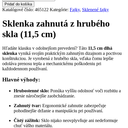
Sklenka
Pridať do košíka
rovná
Katalógové číslo:
465122
Kategórie:
Fajky
,
Sklenené fajky
s
guličkami
Sklenka zahnutá z hrubého
skla (11,5 cm)
Hľadáte klasiku v odolnejšom prevedení? Táto
11,5 cm dlhá
sklenka
vyniká svojím praktickým zahnutým dizajnom a poctivou
konštrukciou. Je vyrobená z hrubého skla, vďaka čomu lepšie
odoláva prenosu tepla a mechanickému poškodeniu pri
každodennom používaní.
Hlavné výhody:
Hrubostenné sklo:
Ponúka vyššiu odolnosť voči rozbitiu a
znesie náročnejšie zaobchádzanie.
Zahnutý tvar:
Ergonomické zahnutie zabezpečuje
pohodlnejšie držanie a manipuláciu pri používaní.
Čistý zážitok:
Sklo nijako neovplyvňuje ani nedeformuje
chuť vášho materiálu.