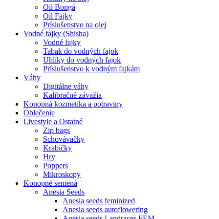
Oil Bongá
Oil Fajky
Príslušenstvo na olej
Vodné fajky (Shisha)
Vodné fajky
Tabak do vodných fajok
Uhlíky do vodných fajok
Príslušenstvo k vodným fajkám
Váhy
Digitálne váhy
Kalibračné závažia
Konopná kozmetika a potraviny
Oblečenie
Livestyle a Ostatné
Zip bags
Schovávačky
Krabičky
Hry
Poppers
Mikroskopy
Konopné semená
Anesia Seeds
Anesia seeds feminized
Anesia seeds autoflowering
Anesia seeds Landraces FEM