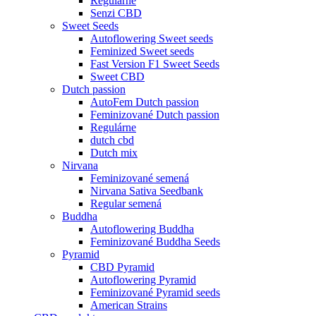
Regulárne
Senzi CBD
Sweet Seeds
Autoflowering Sweet seeds
Feminized Sweet seeds
Fast Version F1 Sweet Seeds
Sweet CBD
Dutch passion
AutoFem Dutch passion
Feminizované Dutch passion
Regulárne
dutch cbd
Dutch mix
Nirvana
Feminizované semená
Nirvana Sativa Seedbank
Regular semená
Buddha
Autoflowering Buddha
Feminizované Buddha Seeds
Pyramid
CBD Pyramid
Autoflowering Pyramid
Feminizované Pyramid seeds
American Strains