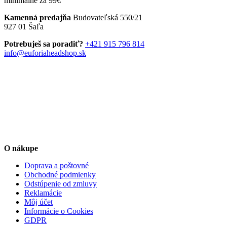
minimálne za 99€
viacero
variantov.
Kamenná predajňa
Budovateľská 550/21
Možnosti
927 01 Šaľa
si
môžete
Potrebuješ sa poradiť?
+421 915 796 814
vybrať
info@euforiaheadshop.sk
na
stránke
produktu.
O nákupe
Doprava a poštovné
Obchodné podmienky
Odstúpenie od zmluvy
Reklamácie
Môj účet
Informácie o Cookies
GDPR