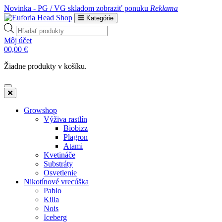
Novinka - PG / VG skladom
zobraziť ponuku
Reklama
Kategórie
Products
search
Môj účet
0
0,00
€
Žiadne produkty v košíku.
Growshop
Výživa rastlín
Biobizz
Plagron
Atami
Kvetináče
Substráty
Osvetlenie
Nikotínové vrecúška
Pablo
Killa
Nois
Iceberg