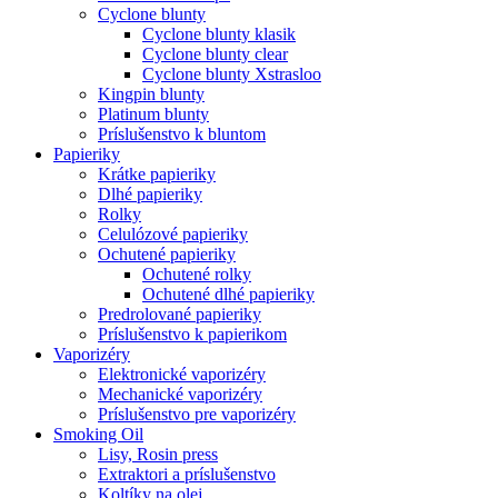
Cyclone blunty
Cyclone blunty klasik
Cyclone blunty clear
Cyclone blunty Xstrasloo
Kingpin blunty
Platinum blunty
Príslušenstvo k bluntom
Papieriky
Krátke papieriky
Dlhé papieriky
Rolky
Celulózové papieriky
Ochutené papieriky
Ochutené rolky
Ochutené dlhé papieriky
Predrolované papieriky
Príslušenstvo k papierikom
Vaporizéry
Elektronické vaporizéry
Mechanické vaporizéry
Príslušenstvo pre vaporizéry
Smoking Oil
Lisy, Rosin press
Extraktori a príslušenstvo
Koltíky na olej