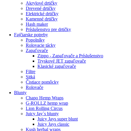
Akrylové drtičky
Drevené drtičky
Elektrické drtičky
Kamenné drtičky
Hash maker
Príslušenstvo pre drtičky
Fajčiarske potreby
Popolníky
Rolovacie tácky
Zapaľovače
Zippo - Zapaľovače a Príslušenstvo
Tryskové JET zapaľovače
Klasické zapaľovače
Filtre
Sitká
Čistiace pomôcky
Rolovače
Blunty
Chapo Hemp Wraps
G-ROLLZ hemp wrap
Lion Rolling Circus
Juicy Jay´s blunty
Juicy Jays super blunt
Juicy Jays classic
Kush herbal wraps