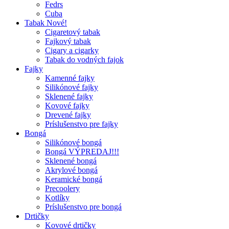
Fedrs
Cuba
Tabak Nové!
Cigaretový tabak
Fajkový tabak
Cigary a cigarky
Tabak do vodných fajok
Fajky
Kamenné fajky
Silikónové fajky
Sklenené fajky
Kovové fajky
Drevené fajky
Príslušenstvo pre fajky
Bongá
Silikónové bongá
Bongá VÝPREDAJ!!!
Sklenené bongá
Akrylové bongá
Keramické bongá
Precoolery
Kotlíky
Príslušenstvo pre bongá
Drtičky
Kovové drtičky