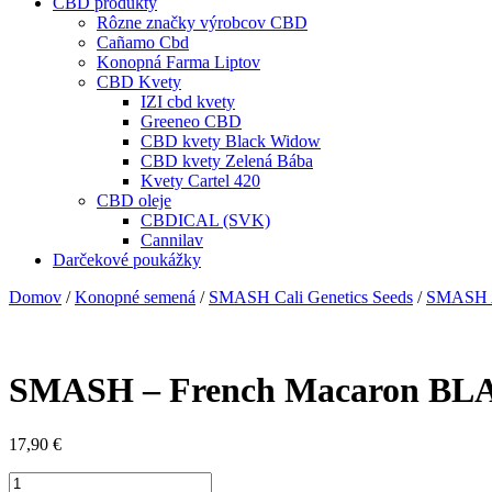
CBD produkty
Rôzne značky výrobcov CBD
Cañamo Cbd
Konopná Farma Liptov
CBD Kvety
IZI cbd kvety
Greeneo CBD
CBD kvety Black Widow
CBD kvety Zelená Bába
Kvety Cartel 420
CBD oleje
CBDICAL (SVK)
Cannilav
Darčekové poukážky
Domov
/
Konopné semená
/
SMASH Cali Genetics Seeds
/
SMASH A
SMASH – French Macaron B
17,90
€
množstvo