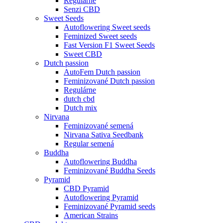
Regulárne
Senzi CBD
Sweet Seeds
Autoflowering Sweet seeds
Feminized Sweet seeds
Fast Version F1 Sweet Seeds
Sweet CBD
Dutch passion
AutoFem Dutch passion
Feminizované Dutch passion
Regulárne
dutch cbd
Dutch mix
Nirvana
Feminizované semená
Nirvana Sativa Seedbank
Regular semená
Buddha
Autoflowering Buddha
Feminizované Buddha Seeds
Pyramid
CBD Pyramid
Autoflowering Pyramid
Feminizované Pyramid seeds
American Strains