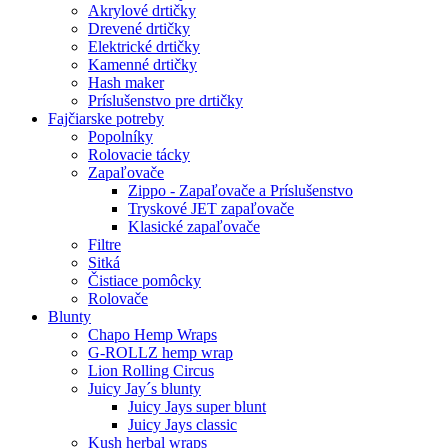
Akrylové drtičky
Drevené drtičky
Elektrické drtičky
Kamenné drtičky
Hash maker
Príslušenstvo pre drtičky
Fajčiarske potreby
Popolníky
Rolovacie tácky
Zapaľovače
Zippo - Zapaľovače a Príslušenstvo
Tryskové JET zapaľovače
Klasické zapaľovače
Filtre
Sitká
Čistiace pomôcky
Rolovače
Blunty
Chapo Hemp Wraps
G-ROLLZ hemp wrap
Lion Rolling Circus
Juicy Jay´s blunty
Juicy Jays super blunt
Juicy Jays classic
Kush herbal wraps