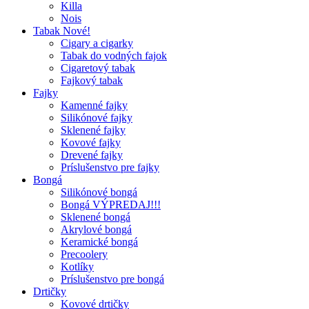
Killa
Nois
Tabak Nové!
Cigary a cigarky
Tabak do vodných fajok
Cigaretový tabak
Fajkový tabak
Fajky
Kamenné fajky
Silikónové fajky
Sklenené fajky
Kovové fajky
Drevené fajky
Príslušenstvo pre fajky
Bongá
Silikónové bongá
Bongá VÝPREDAJ!!!
Sklenené bongá
Akrylové bongá
Keramické bongá
Precoolery
Kotlíky
Príslušenstvo pre bongá
Drtičky
Kovové drtičky