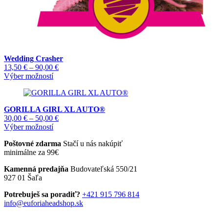
Wedding Crasher
Price
13,50
€
–
90,00
€
Tento
range:
Výber možností
produkt
13,50 €
má
through
viacero
90,00 €
GORILLA GIRL XL AUTO®
variantov.
Price
30,00
€
–
50,00
€
Možnosti
Tento
range:
Výber možností
si
produkt
30,00 €
môžete
Poštovné zdarma
Stačí u nás nakúpiť
má
through
vybrať
minimálne za 99€
viacero
50,00 €
na
variantov.
stránke
Kamenná predajňa
Budovateľská 550/21
Možnosti
produktu.
927 01 Šaľa
si
môžete
Potrebuješ sa poradiť?
+421 915 796 814
vybrať
info@euforiaheadshop.sk
na
stránke