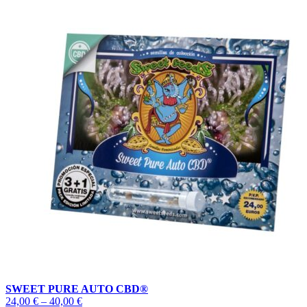
SWEET PURE AUTO CBD®
Price
24,00
€
–
40,00
€