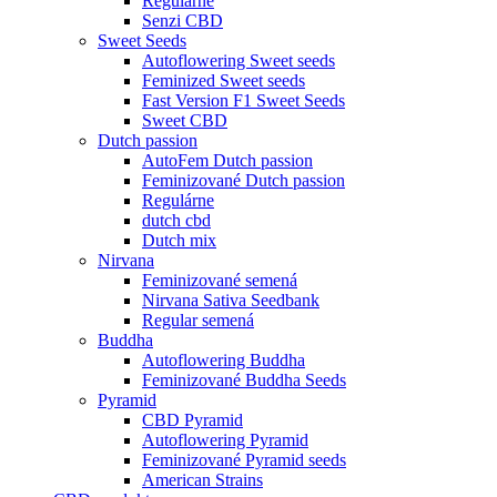
Regulárne
Senzi CBD
Sweet Seeds
Autoflowering Sweet seeds
Feminized Sweet seeds
Fast Version F1 Sweet Seeds
Sweet CBD
Dutch passion
AutoFem Dutch passion
Feminizované Dutch passion
Regulárne
dutch cbd
Dutch mix
Nirvana
Feminizované semená
Nirvana Sativa Seedbank
Regular semená
Buddha
Autoflowering Buddha
Feminizované Buddha Seeds
Pyramid
CBD Pyramid
Autoflowering Pyramid
Feminizované Pyramid seeds
American Strains