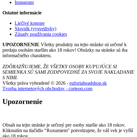
Instagram
Ostatné informácie
Liečivé konope
Slovník (vysvetlivky)
Zásady používania cookies
UPOZORNENIE
Všetky produkty na tejto stránke sú určené k
predaju osobám starším ako 18 rokov! Obrázky na stránke sú iba
informačného charakteru.
ZDÔRAZŇUJEME, ŽE VŠETKY OSOBY KUPUJÚCE SI
SEMIENKA SÚ SAMI ZODPOVEDNÉ ZA SVOJE NAKLADANIE
S NIMI.
Všetky práva vyhradené © 2026 -
euforiaheadshop.sk
Tvorba internetových obchodov - corteon.com
Upozornenie
Obsah na tejto stránke je určený pre osoby staršie ako 18 rokov.
Kliknutím na tlačidlo "Rozumiem" potvrdzujete, že váš vek je vyšší
ako 18 rokov.