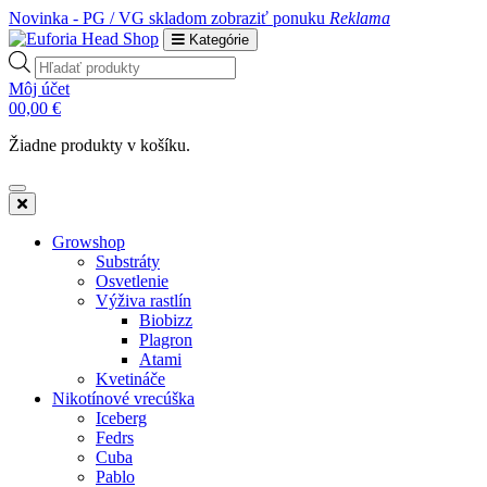
Novinka - PG / VG skladom
zobraziť ponuku
Reklama
Kategórie
Products
search
Môj účet
0
0,00
€
Žiadne produkty v košíku.
Growshop
Substráty
Osvetlenie
Výživa rastlín
Biobizz
Plagron
Atami
Kvetináče
Nikotínové vrecúška
Iceberg
Fedrs
Cuba
Pablo