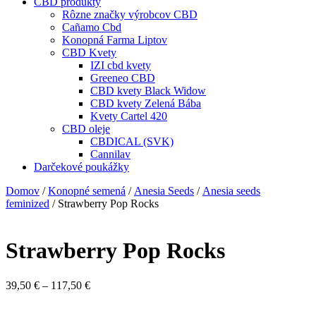
CBD produkty
Rôzne značky výrobcov CBD
Cañamo Cbd
Konopná Farma Liptov
CBD Kvety
IZI cbd kvety
Greeneo CBD
CBD kvety Black Widow
CBD kvety Zelená Bába
Kvety Cartel 420
CBD oleje
CBDICAL (SVK)
Cannilav
Darčekové poukážky
Domov
/
Konopné semená
/
Anesia Seeds
/
Anesia seeds
feminized
/ Strawberry Pop Rocks
Strawberry Pop Rocks
Price
39,50
€
–
117,50
€
range:
39,50 €