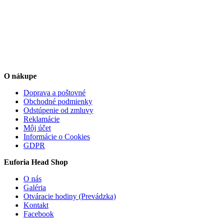
produktu.
O nákupe
Doprava a poštovné
Obchodné podmienky
Odstúpenie od zmluvy
Reklamácie
Môj účet
Informácie o Cookies
GDPR
Euforia Head Shop
O nás
Galéria
Otváracie hodiny (Prevádzka)
Kontakt
Facebook