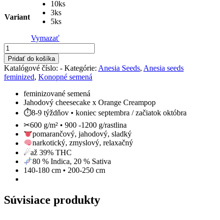
10ks
through
3ks
117,50 €
Variant
5ks
Vymazať
množstvo
Strawberry
Pridať do košíka
Pop
Katalógové číslo:
-
Kategórie:
Anesia Seeds
,
Anesia seeds
Rocks
feminized
,
Konopné semená
feminizované semená
Jahodový cheesecake x Orange Creampop
⏱
8-9 týždňov • koniec septembra / začiatok októbra
✂
600 g/m² • 900 -1200 g/rastlina
pomarančový, jahodový, sladký
narkotický, zmyslový, relaxačný
☄
až 39% THC
80 % Indica, 20 % Sativa
140-180 cm • 200-250 cm
Súvisiace produkty