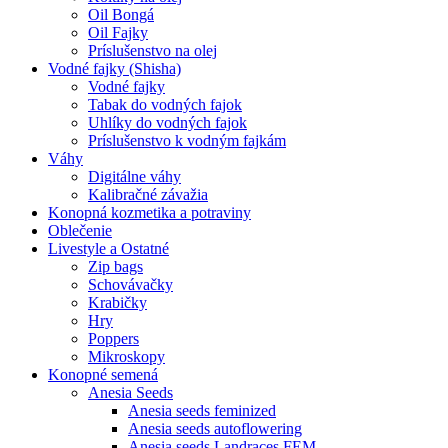
Oil Bongá
Oil Fajky
Príslušenstvo na olej
Vodné fajky (Shisha)
Vodné fajky
Tabak do vodných fajok
Uhlíky do vodných fajok
Príslušenstvo k vodným fajkám
Váhy
Digitálne váhy
Kalibračné závažia
Konopná kozmetika a potraviny
Oblečenie
Livestyle a Ostatné
Zip bags
Schovávačky
Krabičky
Hry
Poppers
Mikroskopy
Konopné semená
Anesia Seeds
Anesia seeds feminized
Anesia seeds autoflowering
Anesia seeds Landraces FEM