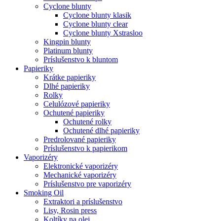
Cyclone blunty
Cyclone blunty klasik
Cyclone blunty clear
Cyclone blunty Xstrasloo
Kingpin blunty
Platinum blunty
Príslušenstvo k bluntom
Papieriky
Krátke papieriky
Dlhé papieriky
Rolky
Celulózové papieriky
Ochutené papieriky
Ochutené rolky
Ochutené dlhé papieriky
Predrolované papieriky
Príslušenstvo k papierikom
Vaporizéry
Elektronické vaporizéry
Mechanické vaporizéry
Príslušenstvo pre vaporizéry
Smoking Oil
Extraktori a príslušenstvo
Lisy, Rosin press
Koltíky na olej