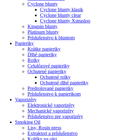
Cyclone blunty
Cyclone blunty klasik
Cyclone blunty clear
Cyclone blunty Xstrasloo
Kingpin blunty
Platinum blunty
Príslušenstvo k bluntom
Papieriky
Krátke papieriky
Dlhé papieriky
Rolky
Celulózové papieriky
Ochutené papieriky
Ochutené rolky
Ochutené dlhé papieriky
Predrolované papieriky
Príslušenstvo k papierikom
Vaporizéry
Elektronické vaporizéry
Mechanické vaporizéry
Príslušenstvo pre vaporizéry
Smoking Oil
Lisy, Rosin press
Extraktori a príslušenstvo
Koltíky na olej