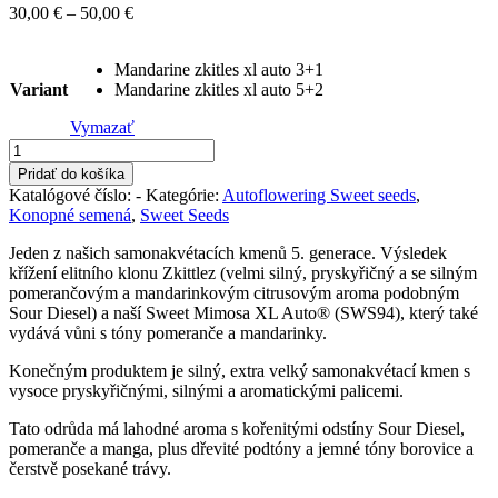
Price
30,00
€
–
50,00
€
range:
30,00 €
Mandarine zkitles xl auto 3+1
through
Variant
Mandarine zkitles xl auto 5+2
50,00 €
Vymazať
množstvo
Sweet
Pridať do košíka
Mandarine
Katalógové číslo:
-
Kategórie:
Autoflowering Sweet seeds
,
Zkittlez
Konopné semená
,
Sweet Seeds
XL
Auto®
Jeden z našich samonakvétacích kmenů 5. generace. Výsledek
křížení elitního klonu Zkittlez (velmi silný, pryskyřičný a se silným
pomerančovým a mandarinkovým citrusovým aroma podobným
Sour Diesel) a naší Sweet Mimosa XL Auto® (SWS94), který také
vydává vůni s tóny pomeranče a mandarinky.
Konečným produktem je silný, extra velký samonakvétací kmen s
vysoce pryskyřičnými, silnými a aromatickými palicemi.
Tato odrůda má lahodné aroma s kořenitými odstíny Sour Diesel,
pomeranče a manga, plus dřevité podtóny a jemné tóny borovice a
čerstvě posekané trávy.