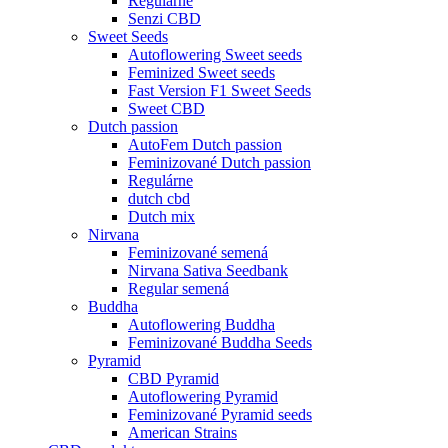
Regulárne
Senzi CBD
Sweet Seeds
Autoflowering Sweet seeds
Feminized Sweet seeds
Fast Version F1 Sweet Seeds
Sweet CBD
Dutch passion
AutoFem Dutch passion
Feminizované Dutch passion
Regulárne
dutch cbd
Dutch mix
Nirvana
Feminizované semená
Nirvana Sativa Seedbank
Regular semená
Buddha
Autoflowering Buddha
Feminizované Buddha Seeds
Pyramid
CBD Pyramid
Autoflowering Pyramid
Feminizované Pyramid seeds
American Strains