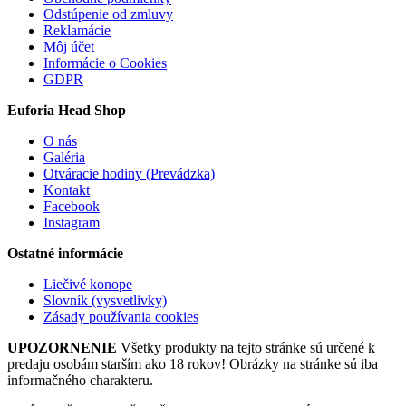
Odstúpenie od zmluvy
Reklamácie
Môj účet
Informácie o Cookies
GDPR
Euforia Head Shop
O nás
Galéria
Otváracie hodiny (Prevádzka)
Kontakt
Facebook
Instagram
Ostatné informácie
Liečivé konope
Slovník (vysvetlivky)
Zásady používania cookies
UPOZORNENIE
Všetky produkty na tejto stránke sú určené k
predaju osobám starším ako 18 rokov! Obrázky na stránke sú iba
informačného charakteru.