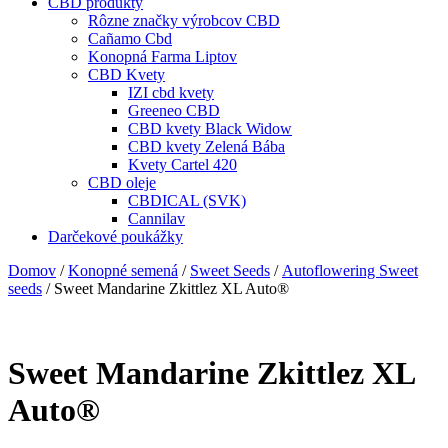
CBD produkty
Rôzne značky výrobcov CBD
Cañamo Cbd
Konopná Farma Liptov
CBD Kvety
IZI cbd kvety
Greeneo CBD
CBD kvety Black Widow
CBD kvety Zelená Bába
Kvety Cartel 420
CBD oleje
CBDICAL (SVK)
Cannilav
Darčekové poukážky
Domov
/
Konopné semená
/
Sweet Seeds
/
Autoflowering Sweet
seeds
/ Sweet Mandarine Zkittlez XL Auto®
Sweet Mandarine Zkittlez XL
Auto®