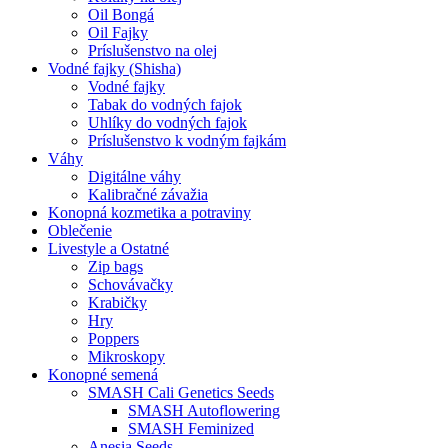
Oil Bongá
Oil Fajky
Príslušenstvo na olej
Vodné fajky (Shisha)
Vodné fajky
Tabak do vodných fajok
Uhlíky do vodných fajok
Príslušenstvo k vodným fajkám
Váhy
Digitálne váhy
Kalibračné závažia
Konopná kozmetika a potraviny
Oblečenie
Livestyle a Ostatné
Zip bags
Schovávačky
Krabičky
Hry
Poppers
Mikroskopy
Konopné semená
SMASH Cali Genetics Seeds
SMASH Autoflowering
SMASH Feminized
Anesia Seeds