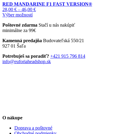
RED MANDARINE F1 FAST VERSION®
Price
28,00
€
–
46,00
€
Tento
range:
Výber možností
produkt
28,00 €
Poštovné zdarma
Stačí u nás nakúpiť
má
through
minimálne za 99€
viacero
46,00 €
variantov.
Kamenná predajňa
Budovateľská 550/21
Možnosti
927 01 Šaľa
si
môžete
Potrebuješ sa poradiť?
+421 915 796 814
vybrať
info@euforiaheadshop.sk
na
stránke
produktu.
O nákupe
Doprava a poštovné
Obchodné podmienky