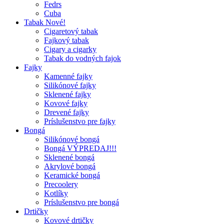
Fedrs
Cuba
Tabak Nové!
Cigaretový tabak
Fajkový tabak
Cigary a cigarky
Tabak do vodných fajok
Fajky
Kamenné fajky
Silikónové fajky
Sklenené fajky
Kovové fajky
Drevené fajky
Príslušenstvo pre fajky
Bongá
Silikónové bongá
Bongá VÝPREDAJ!!!
Sklenené bongá
Akrylové bongá
Keramické bongá
Precoolery
Kotlíky
Príslušenstvo pre bongá
Drtičky
Kovové drtičky