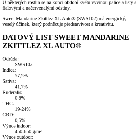
U některých rostlin se na konci období květu vyvinou palice a listy s
fialovými a načervenalými odstíny.
Sweet Mandarine Zkittlez XL Auto® (SWS102) má energický,
veselý účinek, který podněcuje představivost a kreativitu.
DATOVÝ LIST SWEET MANDARINE
ZKITTLEZ XL AUTO®
Odrůda:
SWS102
Indica:
57,5%
Sativa:
41,7%
Ruderalis:
0,8%
THC:
19-24%
CBD:
0,5%
Výnos indoor:
450-650 g/m²
Výnos outdoor: