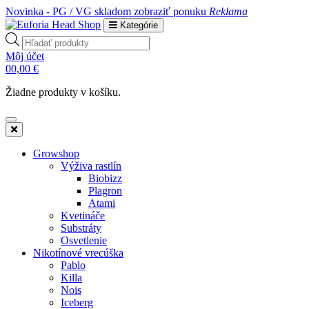
Novinka - PG / VG skladom
zobraziť ponuku
Reklama
Kategórie
Products
search
Môj účet
0
0,00
€
Žiadne produkty v košíku.
Growshop
Výživa rastlín
Biobizz
Plagron
Atami
Kvetináče
Substráty
Osvetlenie
Nikotínové vrecúška
Pablo
Killa
Nois
Iceberg