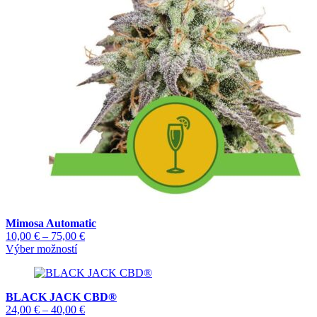
vybrať
na
stránke
produktu.
Mimosa Automatic
Price
10,00
€
–
75,00
€
Tento
range:
Výber možností
produkt
10,00 €
má
through
viacero
75,00 €
BLACK JACK CBD®
variantov.
Price
24,00
€
–
40,00
€
Možnosti