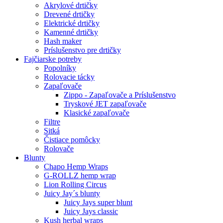
Akrylové drtičky
Drevené drtičky
Elektrické drtičky
Kamenné drtičky
Hash maker
Príslušenstvo pre drtičky
Fajčiarske potreby
Popolníky
Rolovacie tácky
Zapaľovače
Zippo - Zapaľovače a Príslušenstvo
Tryskové JET zapaľovače
Klasické zapaľovače
Filtre
Sitká
Čistiace pomôcky
Rolovače
Blunty
Chapo Hemp Wraps
G-ROLLZ hemp wrap
Lion Rolling Circus
Juicy Jay´s blunty
Juicy Jays super blunt
Juicy Jays classic
Kush herbal wraps