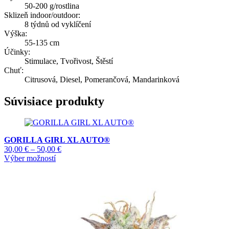
50-200 g/rostlina
Sklizeň indoor/outdoor:
8 týdnů od vyklíčení
Výška:
55-135 cm
Účinky:
Stimulace, Tvořivost, Štěstí
Chuť:
Citrusová, Diesel, Pomerančová, Mandarinková
Súvisiace produkty
GORILLA GIRL XL AUTO®
Price
30,00
€
–
50,00
€
Tento
range:
Výber možností
produkt
30,00 €
má
through
viacero
50,00 €
variantov.
Možnosti
si
môžete