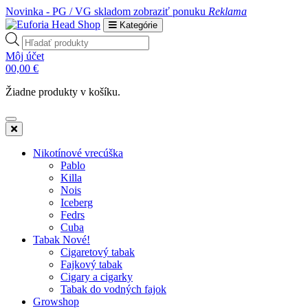
Novinka - PG / VG skladom
zobraziť ponuku
Reklama
Kategórie
Products
search
Môj účet
0
0,00
€
Žiadne produkty v košíku.
Nikotínové vrecúška
Pablo
Killa
Nois
Iceberg
Fedrs
Cuba
Tabak Nové!
Cigaretový tabak
Fajkový tabak
Cigary a cigarky
Tabak do vodných fajok
Growshop