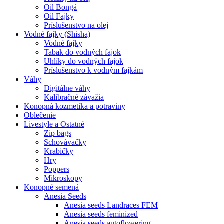
Oil Bongá
Oil Fajky
Príslušenstvo na olej
Vodné fajky (Shisha)
Vodné fajky
Tabak do vodných fajok
Uhlíky do vodných fajok
Príslušenstvo k vodným fajkám
Váhy
Digitálne váhy
Kalibračné závažia
Konopná kozmetika a potraviny
Oblečenie
Livestyle a Ostatné
Zip bags
Schovávačky
Krabičky
Hry
Poppers
Mikroskopy
Konopné semená
Anesia Seeds
Anesia seeds Landraces FEM
Anesia seeds feminized
Anesia seeds autoflowering