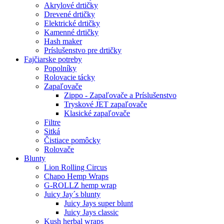
Akrylové drtičky
Drevené drtičky
Elektrické drtičky
Kamenné drtičky
Hash maker
Príslušenstvo pre drtičky
Fajčiarske potreby
Popolníky
Rolovacie tácky
Zapaľovače
Zippo - Zapaľovače a Príslušenstvo
Tryskové JET zapaľovače
Klasické zapaľovače
Filtre
Sitká
Čistiace pomôcky
Rolovače
Blunty
Lion Rolling Circus
Chapo Hemp Wraps
G-ROLLZ hemp wrap
Juicy Jay´s blunty
Juicy Jays super blunt
Juicy Jays classic
Kush herbal wraps