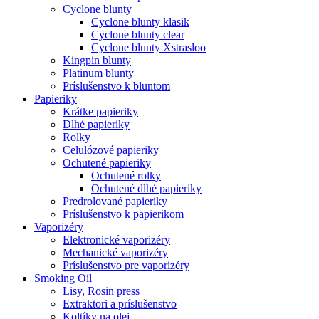
Cyclone blunty
Cyclone blunty klasik
Cyclone blunty clear
Cyclone blunty Xstrasloo
Kingpin blunty
Platinum blunty
Príslušenstvo k bluntom
Papieriky
Krátke papieriky
Dlhé papieriky
Rolky
Celulózové papieriky
Ochutené papieriky
Ochutené rolky
Ochutené dlhé papieriky
Predrolované papieriky
Príslušenstvo k papierikom
Vaporizéry
Elektronické vaporizéry
Mechanické vaporizéry
Príslušenstvo pre vaporizéry
Smoking Oil
Lisy, Rosin press
Extraktori a príslušenstvo
Koltíky na olej