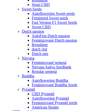
Regulárne
Senzi CBD
Sweet Seeds
Autoflowering Sweet seeds
Feminized Sweet seeds
Fast Version F1 Sweet Seeds
Sweet CBD
Dutch passion
AutoFem Dutch passion
Feminizované Dutch passion
Regulárne
dutch cbd
Dutch mix
Nirvana
Feminizované semená
Nirvana Sativa Seedbank
Regular semená
Buddha
Autoflowering Buddha
Feminizované Buddha Seeds
Pyramid
CBD Pyramid
Autoflowering Pyramid
Feminizované Pyramid seeds
American Strains