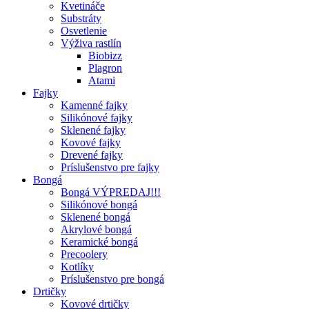
Kvetináče
Substráty
Osvetlenie
Výživa rastlín
Biobizz
Plagron
Atami
Fajky
Kamenné fajky
Silikónové fajky
Sklenené fajky
Kovové fajky
Drevené fajky
Príslušenstvo pre fajky
Bongá
Bongá VÝPREDAJ!!!
Silikónové bongá
Sklenené bongá
Akrylové bongá
Keramické bongá
Precoolery
Kotlíky
Príslušenstvo pre bongá
Drtičky
Kovové drtičky