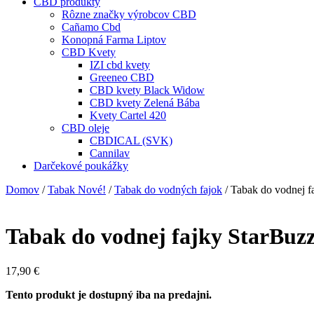
CBD produkty
Rôzne značky výrobcov CBD
Cañamo Cbd
Konopná Farma Liptov
CBD Kvety
IZI cbd kvety
Greeneo CBD
CBD kvety Black Widow
CBD kvety Zelená Bába
Kvety Cartel 420
CBD oleje
CBDICAL (SVK)
Cannilav
Darčekové poukážky
Domov
/
Tabak Nové!
/
Tabak do vodných fajok
/ Tabak do vodnej f
Tabak do vodnej fajky StarBuzz
17,90
€
Tento produkt je dostupný iba na predajni.