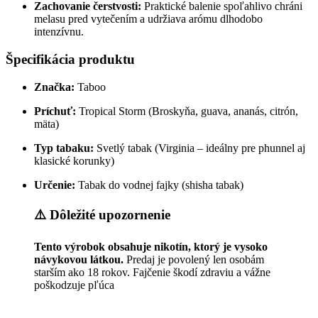
Zachovanie čerstvosti:
Praktické balenie spoľahlivo chráni
melasu pred vytečením a udržiava arómu dlhodobo
intenzívnu.
Špecifikácia produktu
Značka:
Taboo
Príchuť:
Tropical Storm (Broskyňa, guava, ananás, citrón,
mäta)
Typ tabaku:
Svetlý tabak (Virginia – ideálny pre phunnel aj
klasické korunky)
Určenie:
Tabak do vodnej fajky (shisha tabak)
⚠️ Dôležité upozornenie
Tento výrobok obsahuje nikotín, ktorý je vysoko
návykovou látkou.
Predaj je povolený len osobám
starším ako 18 rokov. Fajčenie škodí zdraviu a vážne
poškodzuje pľúca