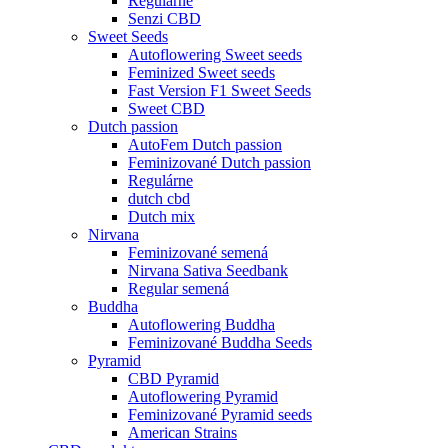
Regulárne
Senzi CBD
Sweet Seeds
Autoflowering Sweet seeds
Feminized Sweet seeds
Fast Version F1 Sweet Seeds
Sweet CBD
Dutch passion
AutoFem Dutch passion
Feminizované Dutch passion
Regulárne
dutch cbd
Dutch mix
Nirvana
Feminizované semená
Nirvana Sativa Seedbank
Regular semená
Buddha
Autoflowering Buddha
Feminizované Buddha Seeds
Pyramid
CBD Pyramid
Autoflowering Pyramid
Feminizované Pyramid seeds
American Strains