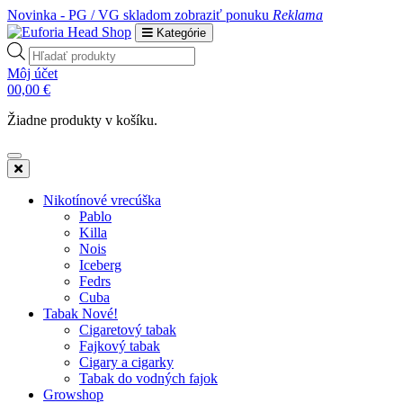
Novinka - PG / VG skladom
zobraziť ponuku
Reklama
Kategórie
Products
search
Môj účet
0
0,00
€
Žiadne produkty v košíku.
Nikotínové vrecúška
Pablo
Killa
Nois
Iceberg
Fedrs
Cuba
Tabak Nové!
Cigaretový tabak
Fajkový tabak
Cigary a cigarky
Tabak do vodných fajok
Growshop