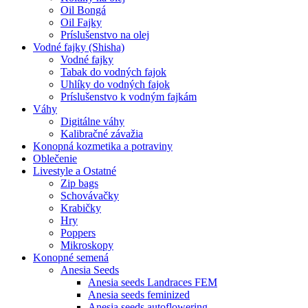
Oil Bongá
Oil Fajky
Príslušenstvo na olej
Vodné fajky (Shisha)
Vodné fajky
Tabak do vodných fajok
Uhlíky do vodných fajok
Príslušenstvo k vodným fajkám
Váhy
Digitálne váhy
Kalibračné závažia
Konopná kozmetika a potraviny
Oblečenie
Livestyle a Ostatné
Zip bags
Schovávačky
Krabičky
Hry
Poppers
Mikroskopy
Konopné semená
Anesia Seeds
Anesia seeds Landraces FEM
Anesia seeds feminized
Anesia seeds autoflowering