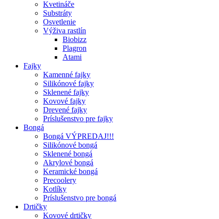
Kvetináče
Substráty
Osvetlenie
Výživa rastlín
Biobizz
Plagron
Atami
Fajky
Kamenné fajky
Silikónové fajky
Sklenené fajky
Kovové fajky
Drevené fajky
Príslušenstvo pre fajky
Bongá
Bongá VÝPREDAJ!!!
Silikónové bongá
Sklenené bongá
Akrylové bongá
Keramické bongá
Precoolery
Kotlíky
Príslušenstvo pre bongá
Drtičky
Kovové drtičky