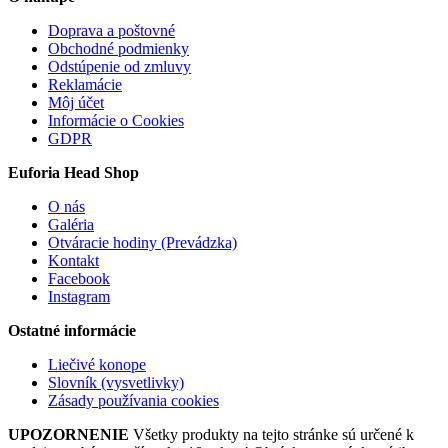
Doprava a poštovné
Obchodné podmienky
Odstúpenie od zmluvy
Reklamácie
Môj účet
Informácie o Cookies
GDPR
Euforia Head Shop
O nás
Galéria
Otváracie hodiny (Prevádzka)
Kontakt
Facebook
Instagram
Ostatné informácie
Liečivé konope
Slovník (vysvetlivky)
Zásady používania cookies
UPOZORNENIE
Všetky produkty na tejto stránke sú určené k