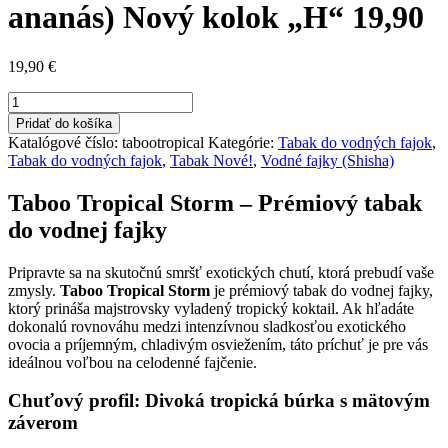
ananás) Nový kolok „H“ 19,90
19,90
€
množstvo
Taboo
Pridať do košíka
Tropical
Katalógové číslo:
tabootropical
Kategórie:
Tabak do vodných fajok
,
Storm
Tabak do vodných fajok
,
Tabak Nové!
,
Vodné fajky (Shisha)
(mäta,
broskyňa,
Taboo Tropical Storm – Prémiový tabak
guava,
do vodnej fajky
citrón
a
ananás)
Pripravte sa na skutočnú smršť exotických chutí, ktorá prebudí vaše
Nový
zmysly.
Taboo Tropical Storm
je prémiový tabak do vodnej fajky,
kolok
ktorý prináša majstrovsky vyladený tropický koktail. Ak hľadáte
"H"
dokonalú rovnováhu medzi intenzívnou sladkosťou exotického
19,90
ovocia a príjemným, chladivým osviežením, táto príchuť je pre vás
ideálnou voľbou na celodenné fajčenie.
Chuťový profil: Divoká tropická búrka s mätovým
záverom