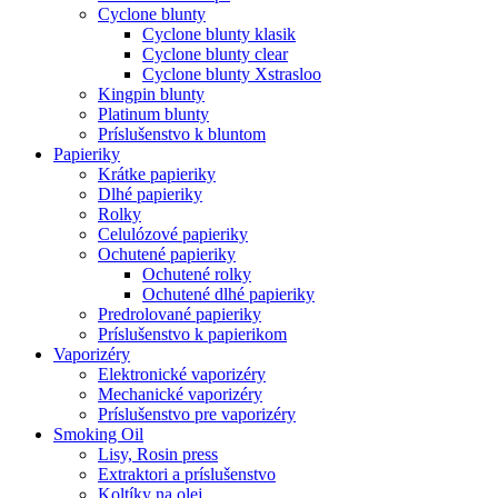
Cyclone blunty
Cyclone blunty klasik
Cyclone blunty clear
Cyclone blunty Xstrasloo
Kingpin blunty
Platinum blunty
Príslušenstvo k bluntom
Papieriky
Krátke papieriky
Dlhé papieriky
Rolky
Celulózové papieriky
Ochutené papieriky
Ochutené rolky
Ochutené dlhé papieriky
Predrolované papieriky
Príslušenstvo k papierikom
Vaporizéry
Elektronické vaporizéry
Mechanické vaporizéry
Príslušenstvo pre vaporizéry
Smoking Oil
Lisy, Rosin press
Extraktori a príslušenstvo
Koltíky na olej