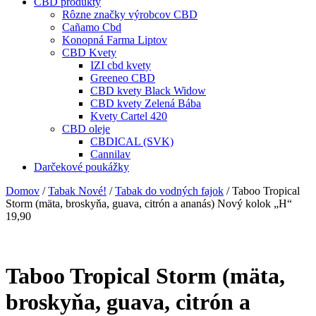
CBD produkty
Rôzne značky výrobcov CBD
Cañamo Cbd
Konopná Farma Liptov
CBD Kvety
IZI cbd kvety
Greeneo CBD
CBD kvety Black Widow
CBD kvety Zelená Bába
Kvety Cartel 420
CBD oleje
CBDICAL (SVK)
Cannilav
Darčekové poukážky
Domov
/
Tabak Nové!
/
Tabak do vodných fajok
/ Taboo Tropical
Storm (mäta, broskyňa, guava, citrón a ananás) Nový kolok „H“
19,90
Taboo Tropical Storm (mäta,
broskyňa, guava, citrón a