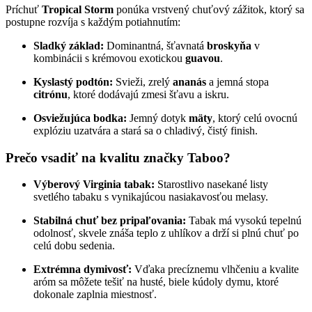
Príchuť
Tropical Storm
ponúka vrstvený chuťový zážitok, ktorý sa
postupne rozvíja s každým potiahnutím:
Sladký základ:
Dominantná, šťavnatá
broskyňa
v
kombinácii s krémovou exotickou
guavou
.
Kyslastý podtón:
Svieži, zrelý
ananás
a jemná stopa
citrónu
, ktoré dodávajú zmesi šťavu a iskru.
Osviežujúca bodka:
Jemný dotyk
mäty
, ktorý celú ovocnú
explóziu uzatvára a stará sa o chladivý, čistý finish.
Prečo vsadiť na kvalitu značky Taboo?
Výberový Virginia tabak:
Starostlivo nasekané listy
svetlého tabaku s vynikajúcou nasiakavosťou melasy.
Stabilná chuť bez pripaľovania:
Tabak má vysokú tepelnú
odolnosť, skvele znáša teplo z uhlíkov a drží si plnú chuť po
celú dobu sedenia.
Extrémna dymivosť:
Vďaka precíznemu vlhčeniu a kvalite
aróm sa môžete tešiť na husté, biele kúdoly dymu, ktoré
dokonale zaplnia miestnosť.