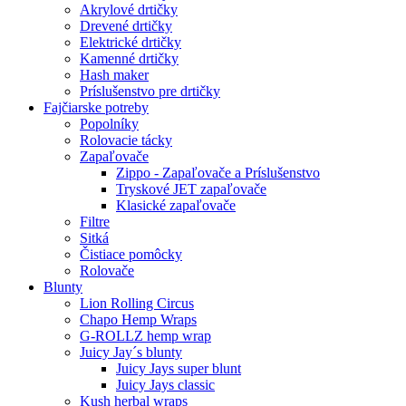
Akrylové drtičky
Drevené drtičky
Elektrické drtičky
Kamenné drtičky
Hash maker
Príslušenstvo pre drtičky
Fajčiarske potreby
Popolníky
Rolovacie tácky
Zapaľovače
Zippo - Zapaľovače a Príslušenstvo
Tryskové JET zapaľovače
Klasické zapaľovače
Filtre
Sitká
Čistiace pomôcky
Rolovače
Blunty
Lion Rolling Circus
Chapo Hemp Wraps
G-ROLLZ hemp wrap
Juicy Jay´s blunty
Juicy Jays super blunt
Juicy Jays classic
Kush herbal wraps