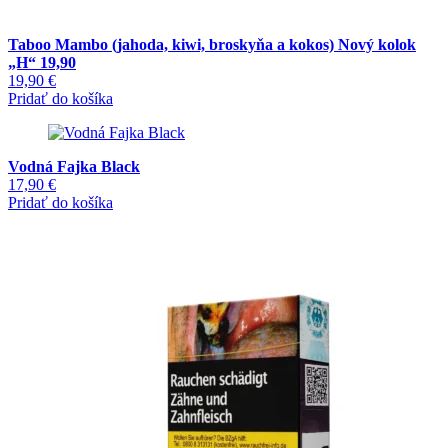
Taboo Mambo (jahoda, kiwi, broskyňa a kokos) Nový kolok
„H“ 19,90
19,90
€
Pridať do košíka
Vodná Fajka Black
17,90
€
Pridať do košíka