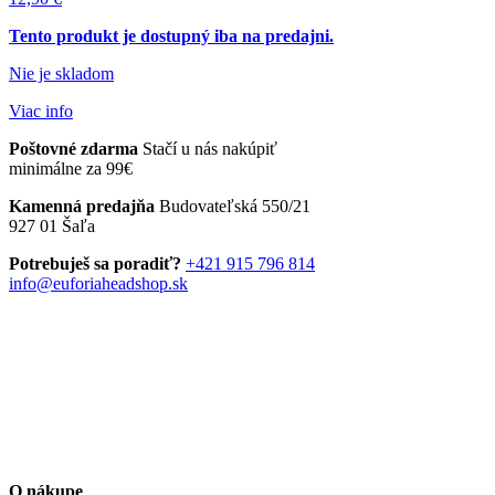
Tento produkt je dostupný iba na predajni.
Nie je skladom
Viac info
Poštovné zdarma
Stačí u nás nakúpiť
minimálne za 99€
Kamenná predajňa
Budovateľská 550/21
927 01 Šaľa
Potrebuješ sa poradiť?
+421 915 796 814
info@euforiaheadshop.sk
O nákupe