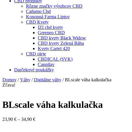
CBD produkty
Rôzne značky výrobcov CBD
Cañamo Cbd
Konopná Farma Liptov
CBD Kvety
IZI cbd kvety
Greeneo CBD
CBD kvety Black Widow
CBD kvety Zelená Bába
Kvety Cartel 420
CBD oleje
CBDICAL (SVK)
Cannilav
Darčekové poukážky
Domov
/
Váhy
/
Digitálne váhy
/ BLscale váha kalkulačka
Zľava!
BLscale váha kalkulačka
Price
23,90
€
–
34,90
€
range:
23,90 €