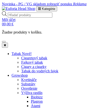
Novinka - PG / VG skladom
zobraziť ponuku
Reklama
Kategórie
Products
search
Môj účet
0
0,00
€
Žiadne produkty v košíku.
Tabak Nové!
Cigaretový tabak
Fajkový tabak
Cigary a cigarky
Tabak do vodných fajok
Growshop
Kvetináče
Substráty
Osvetlenie
Výživa rastlín
Biobizz
Plagron
Atami