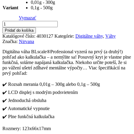
0,01g - 300g
through
Variant
0,1g - 500g
34,90 €
Vymazať
množstvo
BLscale
Pridať do košíka
váha
Katalógové číslo:
4030127
Kategórie:
Digitálne váhy
,
Váhy
kalkulačka
Značka:
Nirvana
Digitálna váha BLscale®Professional vyzerá na prvý (a druhý!)
pohľad ako kalkulačka – a nemýlite sa! Posuvný kryt je vlastne plne
funkčná, solárne napájaná kalkulačka. Niekoho určite poteší, že si
po vážení ušetrí zdĺhavé mentálne výpočty… Viac špecifikácií na
prvý pohľad:
✔️ Rozsah merania 0,01g – 300g alebo 0,1g – 500g
✔️ LCD displej s modrým podsvietením
✔️ Jednoduchá obsluha
✔️ Automatické vypnutie
✔️ Plne funkčná kalkulačka
Rozmery: 123x66x17mm