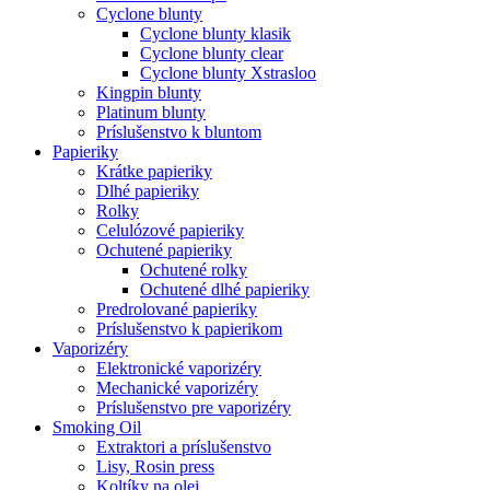
Cyclone blunty
Cyclone blunty klasik
Cyclone blunty clear
Cyclone blunty Xstrasloo
Kingpin blunty
Platinum blunty
Príslušenstvo k bluntom
Papieriky
Krátke papieriky
Dlhé papieriky
Rolky
Celulózové papieriky
Ochutené papieriky
Ochutené rolky
Ochutené dlhé papieriky
Predrolované papieriky
Príslušenstvo k papierikom
Vaporizéry
Elektronické vaporizéry
Mechanické vaporizéry
Príslušenstvo pre vaporizéry
Smoking Oil
Extraktori a príslušenstvo
Lisy, Rosin press
Koltíky na olej