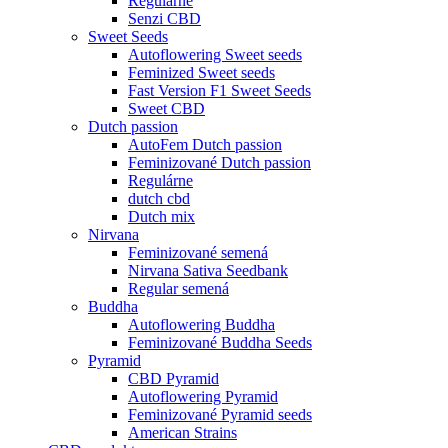
Regulárne
Senzi CBD
Sweet Seeds
Autoflowering Sweet seeds
Feminized Sweet seeds
Fast Version F1 Sweet Seeds
Sweet CBD
Dutch passion
AutoFem Dutch passion
Feminizované Dutch passion
Regulárne
dutch cbd
Dutch mix
Nirvana
Feminizované semená
Nirvana Sativa Seedbank
Regular semená
Buddha
Autoflowering Buddha
Feminizované Buddha Seeds
Pyramid
CBD Pyramid
Autoflowering Pyramid
Feminizované Pyramid seeds
American Strains