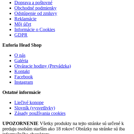
Doprava a poštovné
Obchodné podmienky
Odstúpenie od zmluvy
Reklamácie
Môj účet
Informácie o Cookies
GDPR
Euforia Head Shop
O nás
Galéria
Otváracie hodiny (Prevádzka)
Kontakt
Facebook
Instagram
Ostatné informácie
Liečivé konope
Slovník (vysvetlivky)
Zásady používania cookies
UPOZORNENIE
Všetky produkty na tejto stránke sú určené k
predaju osobám starším ako 18 rokov! Obrázky na stránke sú iba