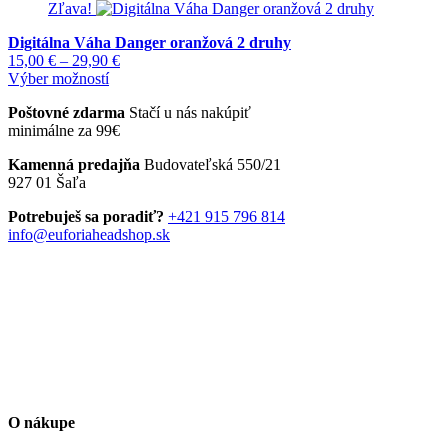
Zľava!
Digitálna Váha Danger oranžová 2 druhy
Price
15,00
€
–
29,90
€
Tento
range:
Výber možností
produkt
15,00 €
Poštovné zdarma
Stačí u nás nakúpiť
má
through
minimálne za 99€
viacero
29,90 €
variantov.
Kamenná predajňa
Budovateľská 550/21
Možnosti
927 01 Šaľa
si
môžete
Potrebuješ sa poradiť?
+421 915 796 814
vybrať
info@euforiaheadshop.sk
na
stránke
produktu.
O nákupe