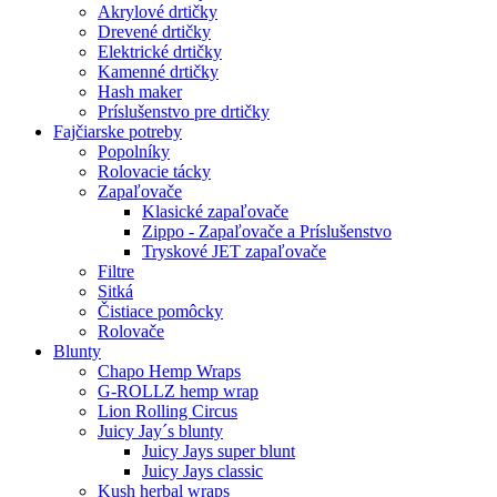
Akrylové drtičky
Drevené drtičky
Elektrické drtičky
Kamenné drtičky
Hash maker
Príslušenstvo pre drtičky
Fajčiarske potreby
Popolníky
Rolovacie tácky
Zapaľovače
Klasické zapaľovače
Zippo - Zapaľovače a Príslušenstvo
Tryskové JET zapaľovače
Filtre
Sitká
Čistiace pomôcky
Rolovače
Blunty
Chapo Hemp Wraps
G-ROLLZ hemp wrap
Lion Rolling Circus
Juicy Jay´s blunty
Juicy Jays super blunt
Juicy Jays classic
Kush herbal wraps