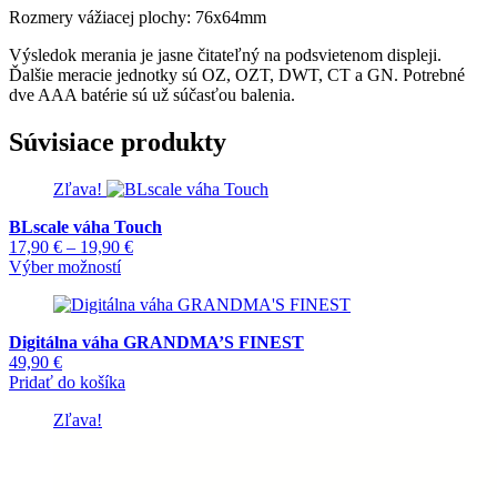
Rozmery vážiacej plochy: 76x64mm
Výsledok merania je jasne čitateľný na podsvietenom displeji.
Ďalšie meracie jednotky sú OZ, OZT, DWT, CT a GN. Potrebné
dve AAA batérie sú už súčasťou balenia.
Súvisiace produkty
Zľava!
BLscale váha Touch
Price
17,90
€
–
19,90
€
Tento
range:
Výber možností
produkt
17,90 €
má
through
viacero
19,90 €
Digitálna váha GRANDMA’S FINEST
variantov.
49,90
€
Možnosti
Pridať do košíka
si
môžete
Zľava!
vybrať
na
stránke
produktu.