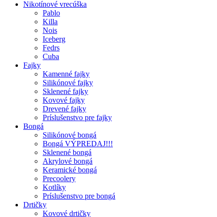
Nikotínové vrecúška
Pablo
Killa
Nois
Iceberg
Fedrs
Cuba
Fajky
Kamenné fajky
Silikónové fajky
Sklenené fajky
Kovové fajky
Drevené fajky
Príslušenstvo pre fajky
Bongá
Silikónové bongá
Bongá VÝPREDAJ!!!
Sklenené bongá
Akrylové bongá
Keramické bongá
Precoolery
Kotlíky
Príslušenstvo pre bongá
Drtičky
Kovové drtičky