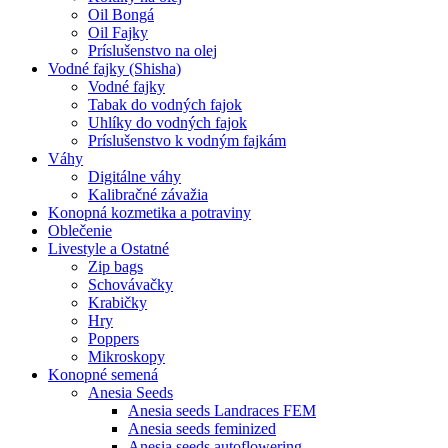
Oil Bongá
Oil Fajky
Príslušenstvo na olej
Vodné fajky (Shisha)
Vodné fajky
Tabak do vodných fajok
Uhlíky do vodných fajok
Príslušenstvo k vodným fajkám
Váhy
Digitálne váhy
Kalibračné závažia
Konopná kozmetika a potraviny
Oblečenie
Livestyle a Ostatné
Zip bags
Schovávačky
Krabičky
Hry
Poppers
Mikroskopy
Konopné semená
Anesia Seeds
Anesia seeds Landraces FEM
Anesia seeds feminized
Anesia seeds autoflowering