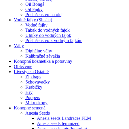
Oil Bongá
Oil Fajky
Príslušenstvo na olej
Vodné fajky (Shisha)
Vodné fajky
Tabak do vodných fajok
Uhlíky do vodných fajok
Príslušenstvo k vodným fajkám
Váhy
Digitálne váhy
Kalibračné závažia
Konopná kozmetika a potraviny
Oblečenie
Livestyle a Ostatné
Zip bags
Schovávačky
Krabičky
Hry
Poppers
Mikroskopy
Konopné semená
Anesia Seeds
Anesia seeds Landraces FEM
Anesia seeds feminized
Anesia seeds autoflowering