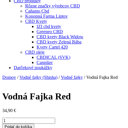
CBD produkty
Rôzne značky výrobcov CBD
Cañamo Cbd
Konopná Farma Liptov
CBD Kvety
IZI cbd kvety
Greeneo CBD
CBD kvety Black Widow
CBD kvety Zelená Bába
Kvety Cartel 420
CBD oleje
CBDICAL (SVK)
Cannilav
Darčekové poukážky
Domov
/
Vodné fajky (Shisha)
/
Vodné fajky
/ Vodná Fajka Red
Vodná Fajka Red
34,90
€
množstvo
Vodná
Pridať do košíka