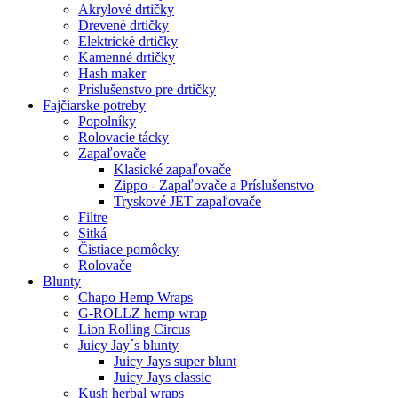
Akrylové drtičky
Drevené drtičky
Elektrické drtičky
Kamenné drtičky
Hash maker
Príslušenstvo pre drtičky
Fajčiarske potreby
Popolníky
Rolovacie tácky
Zapaľovače
Klasické zapaľovače
Zippo - Zapaľovače a Príslušenstvo
Tryskové JET zapaľovače
Filtre
Sitká
Čistiace pomôcky
Rolovače
Blunty
Chapo Hemp Wraps
G-ROLLZ hemp wrap
Lion Rolling Circus
Juicy Jay´s blunty
Juicy Jays super blunt
Juicy Jays classic
Kush herbal wraps