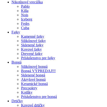
Nikotínové vrecúška
Pablo
Killa
Nois
Iceberg
Fedrs
Cuba
Fajky
Kamenné fajky
Silikónové fajky
Sklenené fajky
Kovové fajky
Drevené fajky
Príslušenstvo pre fajky
Bongá
Silikónové bongá
Bongá VÝPREDAJ!!!
Sklenené bongá
Akrylové bongá
Keramické bongá
Precoolery
Kotlíky
Príslušenstvo pre bongá
Drtičky
Kovové drtičky