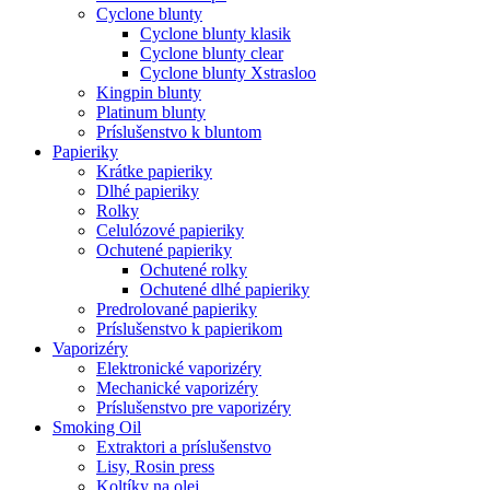
Cyclone blunty
Cyclone blunty klasik
Cyclone blunty clear
Cyclone blunty Xstrasloo
Kingpin blunty
Platinum blunty
Príslušenstvo k bluntom
Papieriky
Krátke papieriky
Dlhé papieriky
Rolky
Celulózové papieriky
Ochutené papieriky
Ochutené rolky
Ochutené dlhé papieriky
Predrolované papieriky
Príslušenstvo k papierikom
Vaporizéry
Elektronické vaporizéry
Mechanické vaporizéry
Príslušenstvo pre vaporizéry
Smoking Oil
Extraktori a príslušenstvo
Lisy, Rosin press
Koltíky na olej