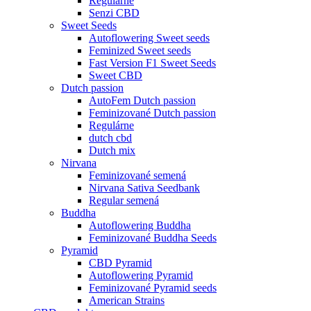
Regulárne
Senzi CBD
Sweet Seeds
Autoflowering Sweet seeds
Feminized Sweet seeds
Fast Version F1 Sweet Seeds
Sweet CBD
Dutch passion
AutoFem Dutch passion
Feminizované Dutch passion
Regulárne
dutch cbd
Dutch mix
Nirvana
Feminizované semená
Nirvana Sativa Seedbank
Regular semená
Buddha
Autoflowering Buddha
Feminizované Buddha Seeds
Pyramid
CBD Pyramid
Autoflowering Pyramid
Feminizované Pyramid seeds
American Strains