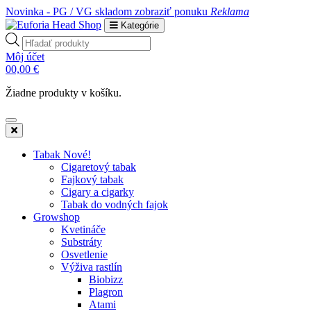
Novinka - PG / VG skladom
zobraziť ponuku
Reklama
Kategórie
Products
search
Môj účet
0
0,00
€
Žiadne produkty v košíku.
Tabak Nové!
Cigaretový tabak
Fajkový tabak
Cigary a cigarky
Tabak do vodných fajok
Growshop
Kvetináče
Substráty
Osvetlenie
Výživa rastlín
Biobizz
Plagron
Atami