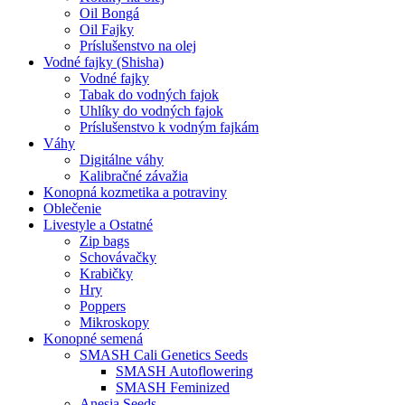
Oil Bongá
Oil Fajky
Príslušenstvo na olej
Vodné fajky (Shisha)
Vodné fajky
Tabak do vodných fajok
Uhlíky do vodných fajok
Príslušenstvo k vodným fajkám
Váhy
Digitálne váhy
Kalibračné závažia
Konopná kozmetika a potraviny
Oblečenie
Livestyle a Ostatné
Zip bags
Schovávačky
Krabičky
Hry
Poppers
Mikroskopy
Konopné semená
SMASH Cali Genetics Seeds
SMASH Autoflowering
SMASH Feminized
Anesia Seeds