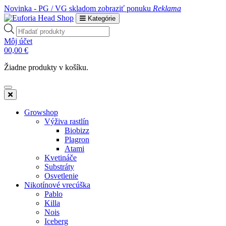
Novinka - PG / VG skladom
zobraziť ponuku
Reklama
Kategórie
Products
search
Môj účet
0
0,00
€
Žiadne produkty v košíku.
Growshop
Výživa rastlín
Biobizz
Plagron
Atami
Kvetináče
Substráty
Osvetlenie
Nikotínové vrecúška
Pablo
Killa
Nois
Iceberg