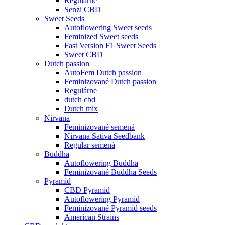
Regulárne
Senzi CBD
Sweet Seeds
Autoflowering Sweet seeds
Feminized Sweet seeds
Fast Version F1 Sweet Seeds
Sweet CBD
Dutch passion
AutoFem Dutch passion
Feminizované Dutch passion
Regulárne
dutch cbd
Dutch mix
Nirvana
Feminizované semená
Nirvana Sativa Seedbank
Regular semená
Buddha
Autoflowering Buddha
Feminizované Buddha Seeds
Pyramid
CBD Pyramid
Autoflowering Pyramid
Feminizované Pyramid seeds
American Strains