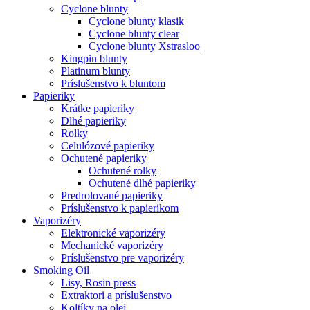
Cyclone blunty
Cyclone blunty klasik
Cyclone blunty clear
Cyclone blunty Xstrasloo
Kingpin blunty
Platinum blunty
Príslušenstvo k bluntom
Papieriky
Krátke papieriky
Dlhé papieriky
Rolky
Celulózové papieriky
Ochutené papieriky
Ochutené rolky
Ochutené dlhé papieriky
Predrolované papieriky
Príslušenstvo k papierikom
Vaporizéry
Elektronické vaporizéry
Mechanické vaporizéry
Príslušenstvo pre vaporizéry
Smoking Oil
Lisy, Rosin press
Extraktori a príslušenstvo
Koltíky na olej