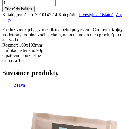
množstvo
0,50 €.
0,21 €.
Zip
Pridať do košíka
Bag
Katalógové číslo:
3910147-14
Kategórie:
Livestyle a Ostatné
,
Zip
Spaceman
bags
Exkluzívny zip bag z metalizovaného polyesteru. Coolové dizajny
Vodotesný, odolné voči pachom, neprenikne do nich prach, špina
ani voda.
Rozmer: 100x103mm
Hrúbka materiálu: 90µ
Opätovne použiteľné
Cena za 1ks
Súvisiace produkty
Zľava!