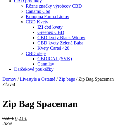
CBD produkty
Rôzne značky výrobcov CBD
Cañamo Cbd
Konopná Farma Liptov
CBD Kvety
IZI cbd kvety
Greeneo CBD
CBD kvety Black Widow
CBD kvety Zelená Bába
Kvety Cartel 420
CBD oleje
CBDICAL (SVK)
Cannilav
Darčekové poukážky
Domov
/
Livestyle a Ostatné
/
Zip bags
/ Zip Bag Spaceman
Zľava!
Zip Bag Spaceman
Pôvodná
Aktuálna
0,50
€
0,21
€
cena
cena
-58%
bola:
je: