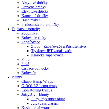
Akrylové drtičky
Drevené drtičky
Elektrické drtičky
Kamenné drtičky
Hash maker
Príslušenstvo pre drtičky
Fajčiarske potreby
Popolníky
Rolovacie tácky
Zapaľovače
Zippo - Zapaľovače a Príslušenstvo
Tryskové JET zapaľovače
Klasické zapaľovače
Filtre
Sitká
Čistiace pomôcky
Rolovače
Blunty
Chapo Hemp Wraps
G-ROLLZ hemp wrap
Lion Rolling Circus
Juicy Jay´s blunty
Juicy Jays super blunt
Juicy Jays classic
Kush herbal wraps