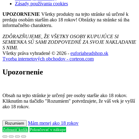
Zásady používania cookies
UPOZORNENIE
Všetky produkty na tejto stránke sú určené k
predaju osobám starším ako 18 rokov! Obrázky na stránke sú iba
informačného charakteru.
ZDÔRAZŇUJEME, ŽE VŠETKY OSOBY KUPUJÚCE SI
SEMIENKA SÚ SAMI ZODPOVEDNÉ ZA SVOJE NAKLADANIE
S NIMI.
Všetky práva vyhradené © 2026 -
euforiaheadshop.sk
Tvorba internetových obchodov - corteon.com
Upozornenie
Obsah na tejto stránke je určený pre osoby staršie ako 18 rokov.
Kliknutím na tlačidlo "Rozumiem" potvrdzujete, že váš vek je vyšší
ako 18 rokov.
Mám menej ako 18 rokov
Rozumiem
Zobraziť košík
Pokračovať v nákupe