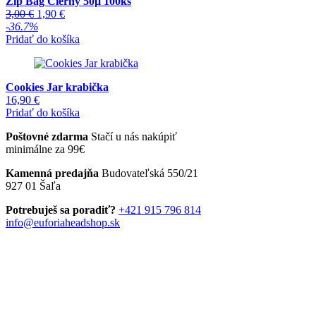
Zip Bag Čierny 50µ 100ks
Pôvodná
Aktuálna
3,00
€
1,90
€
cena
cena
-36.7%
bola:
je:
Pridať do košíka
3,00 €.
1,90 €.
Cookies Jar krabička
16,90
€
Pridať do košíka
Poštovné zdarma
Stačí u nás nakúpiť
minimálne za 99€
Kamenná predajňa
Budovateľská 550/21
927 01 Šaľa
Potrebuješ sa poradiť?
+421 915 796 814
info@euforiaheadshop.sk