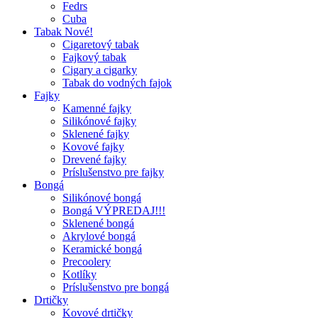
Fedrs
Cuba
Tabak Nové!
Cigaretový tabak
Fajkový tabak
Cigary a cigarky
Tabak do vodných fajok
Fajky
Kamenné fajky
Silikónové fajky
Sklenené fajky
Kovové fajky
Drevené fajky
Príslušenstvo pre fajky
Bongá
Silikónové bongá
Bongá VÝPREDAJ!!!
Sklenené bongá
Akrylové bongá
Keramické bongá
Precoolery
Kotlíky
Príslušenstvo pre bongá
Drtičky
Kovové drtičky