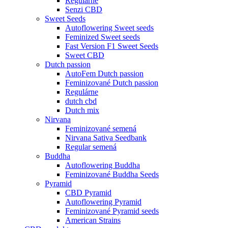
Regulárne
Senzi CBD
Sweet Seeds
Autoflowering Sweet seeds
Feminized Sweet seeds
Fast Version F1 Sweet Seeds
Sweet CBD
Dutch passion
AutoFem Dutch passion
Feminizované Dutch passion
Regulárne
dutch cbd
Dutch mix
Nirvana
Feminizované semená
Nirvana Sativa Seedbank
Regular semená
Buddha
Autoflowering Buddha
Feminizované Buddha Seeds
Pyramid
CBD Pyramid
Autoflowering Pyramid
Feminizované Pyramid seeds
American Strains