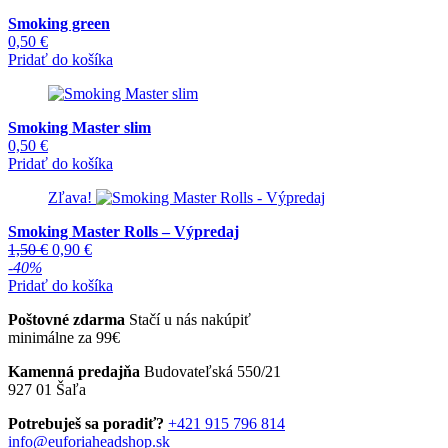
Smoking green
0,50
€
Pridať do košíka
Smoking Master slim
0,50
€
Pridať do košíka
Zľava!
Smoking Master Rolls – Výpredaj
Pôvodná
Aktuálna
1,50
€
0,90
€
cena
cena
-40%
bola:
je:
Pridať do košíka
1,50 €.
0,90 €.
Poštovné zdarma
Stačí u nás nakúpiť
minimálne za 99€
Kamenná predajňa
Budovateľská 550/21
927 01 Šaľa
Potrebuješ sa poradiť?
+421 915 796 814
info@euforiaheadshop.sk