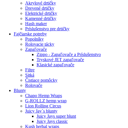
Akrylové drtičky
Drevené drtičky
Elektrické drtičky
Kamenné drtičky
Hash maker
Príslušenstvo pre drtičky
Fajčiarske potreby
Popolníky
Rolovacie tácky
Zapaľovače
Zippo - Zapaľovače a Príslušenstvo
Tryskové JET zapaľovače
Klasické zapaľovače
Filtre
Sitká
Čistiace pomôcky
Rolovače
Blunty
Chapo Hemp Wraps
G-ROLLZ hemp wrap
Lion Rolling Circus
Juicy Jay´s blunty
Juicy Jays super blunt
Juicy Jays classic
Kush herbal wraps