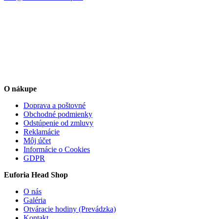
O nákupe
Doprava a poštovné
Obchodné podmienky
Odstúpenie od zmluvy
Reklamácie
Môj účet
Informácie o Cookies
GDPR
Euforia Head Shop
O nás
Galéria
Otváracie hodiny (Prevádzka)
Kontakt