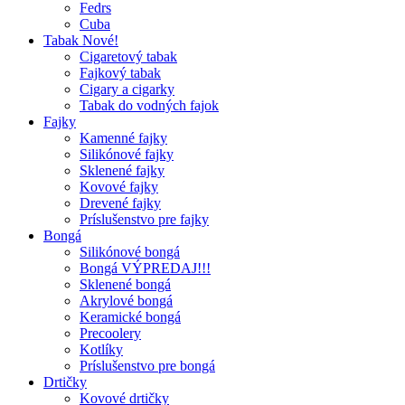
Fedrs
Cuba
Tabak Nové!
Cigaretový tabak
Fajkový tabak
Cigary a cigarky
Tabak do vodných fajok
Fajky
Kamenné fajky
Silikónové fajky
Sklenené fajky
Kovové fajky
Drevené fajky
Príslušenstvo pre fajky
Bongá
Silikónové bongá
Bongá VÝPREDAJ!!!
Sklenené bongá
Akrylové bongá
Keramické bongá
Precoolery
Kotlíky
Príslušenstvo pre bongá
Drtičky
Kovové drtičky