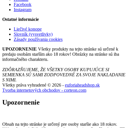
Facebook
Instagram
Ostatné informácie
Liečivé konope
Slovník (vysvetlivky)
Zásady používania cookies
UPOZORNENIE
Všetky produkty na tejto stránke sú určené k
predaju osobám starším ako 18 rokov! Obrázky na stránke sú iba
informačného charakteru.
ZDÔRAZŇUJEME, ŽE VŠETKY OSOBY KUPUJÚCE SI
SEMIENKA SÚ SAMI ZODPOVEDNÉ ZA SVOJE NAKLADANIE
S NIMI.
Všetky práva vyhradené © 2026 -
euforiaheadshop.sk
Tvorba internetových obchodov - corteon.com
Upozornenie
Obsah na tejto stránke je určený pre osoby staršie ako 18 rokov.