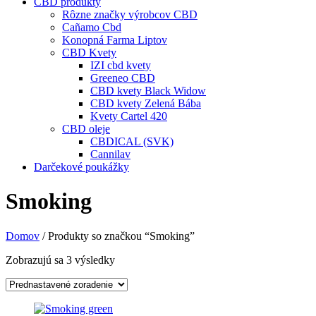
CBD produkty
Rôzne značky výrobcov CBD
Cañamo Cbd
Konopná Farma Liptov
CBD Kvety
IZI cbd kvety
Greeneo CBD
CBD kvety Black Widow
CBD kvety Zelená Bába
Kvety Cartel 420
CBD oleje
CBDICAL (SVK)
Cannilav
Darčekové poukážky
Smoking
Domov
/ Produkty so značkou “Smoking”
Zobrazujú sa 3 výsledky