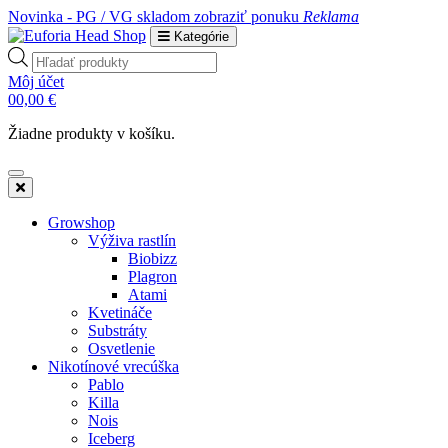
Novinka - PG / VG skladom
zobraziť ponuku
Reklama
Kategórie
Products
search
Môj účet
0
0,00
€
Žiadne produkty v košíku.
Growshop
Výživa rastlín
Biobizz
Plagron
Atami
Kvetináče
Substráty
Osvetlenie
Nikotínové vrecúška
Pablo
Killa
Nois
Iceberg