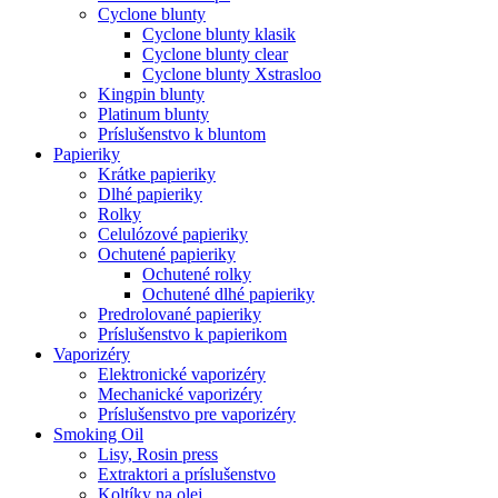
Cyclone blunty
Cyclone blunty klasik
Cyclone blunty clear
Cyclone blunty Xstrasloo
Kingpin blunty
Platinum blunty
Príslušenstvo k bluntom
Papieriky
Krátke papieriky
Dlhé papieriky
Rolky
Celulózové papieriky
Ochutené papieriky
Ochutené rolky
Ochutené dlhé papieriky
Predrolované papieriky
Príslušenstvo k papierikom
Vaporizéry
Elektronické vaporizéry
Mechanické vaporizéry
Príslušenstvo pre vaporizéry
Smoking Oil
Lisy, Rosin press
Extraktori a príslušenstvo
Koltíky na olej