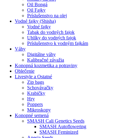
Oil Bongá
Oil Fajky
Príslušenstvo na olej
Vodné fajky (Shisha)
Vodné fajky
Tabak do vodných fajok
Uhlíky do vodných fajok
Príslušenstvo k vodným fajkám
Váhy
Digitálne váhy
Kalibračné závažia
Konopná kozmetika a potraviny
Oblečenie
Livestyle a Ostatné
Zip bags
Schovávačky
Krabičky
Hry
Poppers
Mikroskopy
Konopné semená
SMASH Cali Genetics Seeds
SMASH Autoflowering
SMASH Feminized
Anesia Seeds