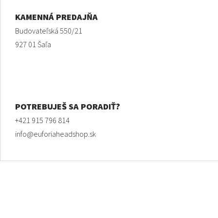
KAMENNÁ PREDAJŇA
Budovateľská 550/21
927 01 Šaľa
POTREBUJEŠ SA PORADIŤ?
+421 915 796 814
info@euforiaheadshop.sk