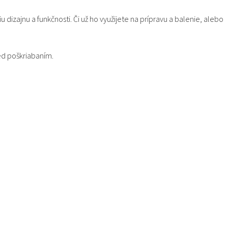
 dizajnu a funkčnosti.
Či už ho využijete na prípravu a balenie,
alebo
ed poškriabaním.