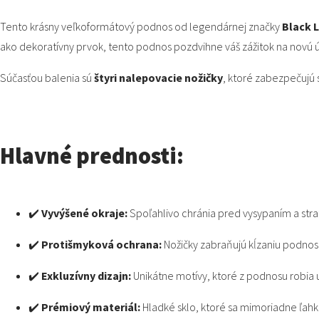
Tento krásny veľkoformátový podnos od legendárnej značky
Black 
ako dekoratívny prvok,
tento podnos pozdvihne váš zážitok na novú 
Súčasťou balenia sú
štyri nalepovacie nožičky
,
ktoré zabezpečujú s
Hlavné prednosti:
✔️
Vyvýšené okraje:
Spoľahlivo chránia pred vysypaním a strat
✔️
Protišmyková ochrana:
Nožičky zabraňujú kĺzaniu podnosu
✔️
Exkluzívny dizajn:
Unikátne motívy,
ktoré z podnosu robia 
✔️
Prémiový materiál:
Hladké sklo,
ktoré sa mimoriadne ľahko