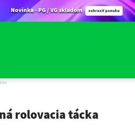
Novinka - PG / VG skladom
zobraziť ponuku
tácka
ná rolovacia tácka