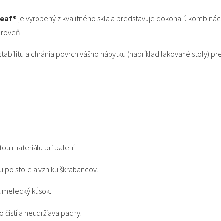
Leaf®
je vyrobený z kvalitného skla a predstavuje dokonalú kombináciu
úroveň.
tabilitu a chránia povrch vášho nábytku (napríklad lakované stoly) pr
ou materiálu pri balení.
 po stole a vzniku škrabancov.
umelecký kúsok.
 čistí a neudržiava pachy.