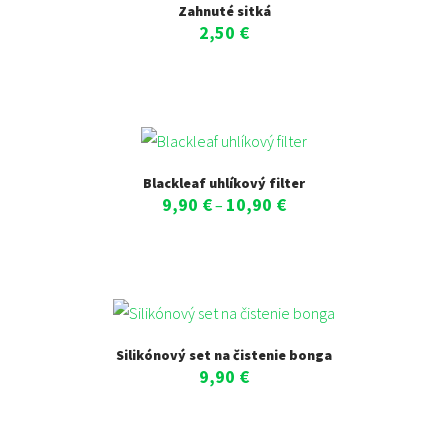
Zahnuté sitká
2,50
€
Blackleaf uhlíkový filter
9,90
€
10,90
€
Price
–
range:
9,90 €
through
10,90 €
Silikónový set na čistenie bonga
9,90
€