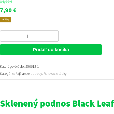
14,90
€
Pôvodná
Aktuálna
7,90
€
cena
cena
-47%
bola:
je:
14,90 €.
7,90 €.
množstvo
Black
Leaf
Pridať do košíka
Leaves
sklenená
Katalógové číslo:
550612-1
rolovacia
Kategórie:
Fajčiarske potreby
,
Rolovacie tácky
tácka
Sklenený podnos Black Leaf