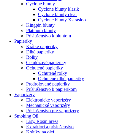
Cyclone blunty
Cyclone blunty klasik
Cyclone blunty clear
Cyclone blunty Xstrasloo
Kingpin blunty
Platinum blunty
Príslušenstvo k bluntom
Papieriky
Krátke papieriky
Dlhé papieriky
Rolky
Celulózové papieriky
Ochutené papieriky
Ochutené rolky
Ochutené dlhé papieriky
Predrolované papieriky
Príslušenstvo k papierikom
Vaporizéry
Elektronické vaporizéry
Mechanické vaporizéry
Príslušenstvo pre vaporizéry
Smoking Oil
Lisy, Rosin press
Extraktori a príslušenstvo
Koltíky na olej