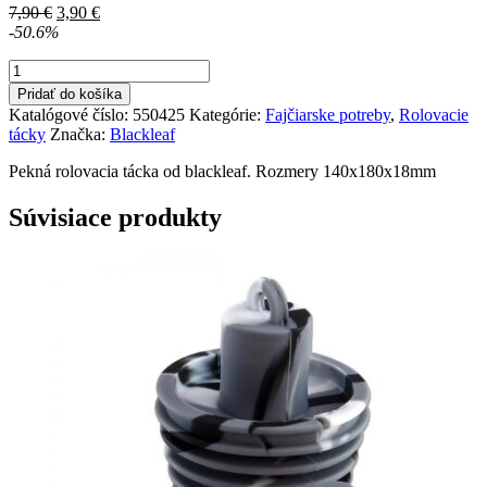
Pôvodná
Aktuálna
7,90
€
3,90
€
cena
cena
-50.6%
bola:
je:
množstvo
7,90 €.
3,90 €.
Blackleaf
Pridať do košíka
rolovacia
Katalógové číslo:
550425
Kategórie:
Fajčiarske potreby
,
Rolovacie
tácka
tácky
Značka:
Blackleaf
Samuraj
Pekná rolovacia tácka od blackleaf. Rozmery 140x180x18mm
Súvisiace produkty