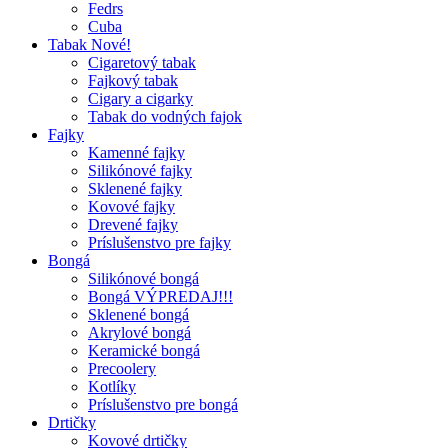
Fedrs
Cuba
Tabak Nové!
Cigaretový tabak
Fajkový tabak
Cigary a cigarky
Tabak do vodných fajok
Fajky
Kamenné fajky
Silikónové fajky
Sklenené fajky
Kovové fajky
Drevené fajky
Príslušenstvo pre fajky
Bongá
Silikónové bongá
Bongá VÝPREDAJ!!!
Sklenené bongá
Akrylové bongá
Keramické bongá
Precoolery
Kotlíky
Príslušenstvo pre bongá
Drtičky
Kovové drtičky