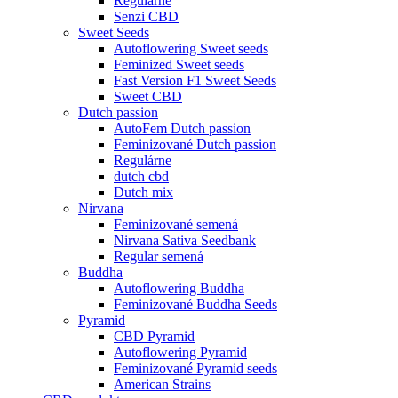
Regulárne
Senzi CBD
Sweet Seeds
Autoflowering Sweet seeds
Feminized Sweet seeds
Fast Version F1 Sweet Seeds
Sweet CBD
Dutch passion
AutoFem Dutch passion
Feminizované Dutch passion
Regulárne
dutch cbd
Dutch mix
Nirvana
Feminizované semená
Nirvana Sativa Seedbank
Regular semená
Buddha
Autoflowering Buddha
Feminizované Buddha Seeds
Pyramid
CBD Pyramid
Autoflowering Pyramid
Feminizované Pyramid seeds
American Strains