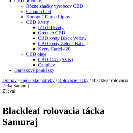
CBD produkty
Rôzne značky výrobcov CBD
Cañamo Cbd
Konopná Farma Liptov
CBD Kvety
IZI cbd kvety
Greeneo CBD
CBD kvety Black Widow
CBD kvety Zelená Bába
Kvety Cartel 420
CBD oleje
CBDICAL (SVK)
Cannilav
Darčekové poukážky
Domov
/
Fajčiarske potreby
/
Rolovacie tácky
/ Blackleaf rolovacia
tácka Samuraj
Zľava!
Blackleaf rolovacia tácka
Samuraj