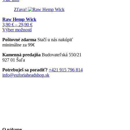
Zľava!
Raw Hemp Wick
Price
3,90
€
–
29,90
€
Tento
range:
Výber možností
produkt
3,90 €
Poštovné zdarma
Stačí u nás nakúpiť
má
through
minimálne za 99€
viacero
29,90 €
variantov.
Kamenná predajňa
Budovateľská 550/21
Možnosti
927 01 Šaľa
si
môžete
Potrebuješ sa poradiť?
+421 915 796 814
vybrať
info@euforiaheadshop.sk
na
stránke
produktu.
O nákupe