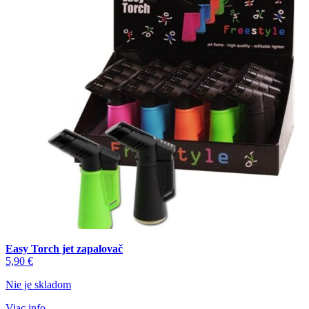
si
môžete
vybrať
na
stránke
produktu.
Easy Torch jet zapalovač
5,90
€
Nie je skladom
Viac info