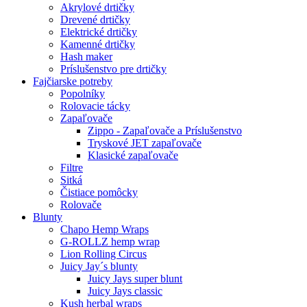
Akrylové drtičky
Drevené drtičky
Elektrické drtičky
Kamenné drtičky
Hash maker
Príslušenstvo pre drtičky
Fajčiarske potreby
Popolníky
Rolovacie tácky
Zapaľovače
Zippo - Zapaľovače a Príslušenstvo
Tryskové JET zapaľovače
Klasické zapaľovače
Filtre
Sitká
Čistiace pomôcky
Rolovače
Blunty
Chapo Hemp Wraps
G-ROLLZ hemp wrap
Lion Rolling Circus
Juicy Jay´s blunty
Juicy Jays super blunt
Juicy Jays classic
Kush herbal wraps