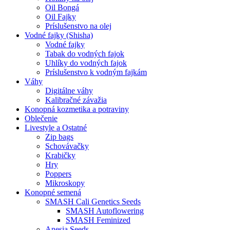
Oil Bongá
Oil Fajky
Príslušenstvo na olej
Vodné fajky (Shisha)
Vodné fajky
Tabak do vodných fajok
Uhlíky do vodných fajok
Príslušenstvo k vodným fajkám
Váhy
Digitálne váhy
Kalibračné závažia
Konopná kozmetika a potraviny
Oblečenie
Livestyle a Ostatné
Zip bags
Schovávačky
Krabičky
Hry
Poppers
Mikroskopy
Konopné semená
SMASH Cali Genetics Seeds
SMASH Autoflowering
SMASH Feminized
Anesia Seeds