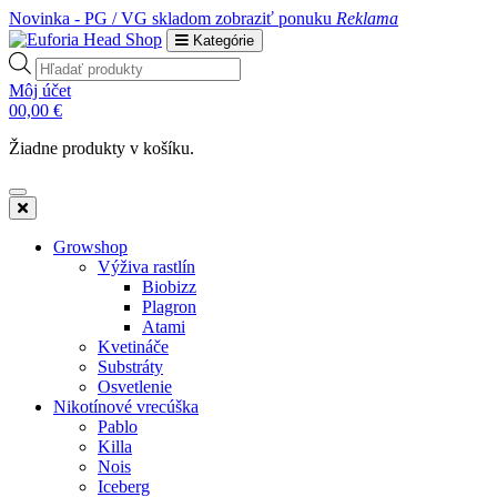
Novinka - PG / VG skladom
zobraziť ponuku
Reklama
Kategórie
Products
search
Môj účet
0
0,00
€
Žiadne produkty v košíku.
Growshop
Výživa rastlín
Biobizz
Plagron
Atami
Kvetináče
Substráty
Osvetlenie
Nikotínové vrecúška
Pablo
Killa
Nois
Iceberg