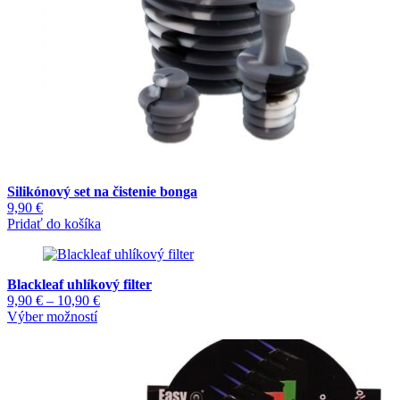
Silikónový set na čistenie bonga
9,90
€
Pridať do košíka
Blackleaf uhlíkový filter
Price
9,90
€
–
10,90
€
Tento
range:
Výber možností
produkt
9,90 €
má
through
viacero
10,90 €
variantov.
Možnosti