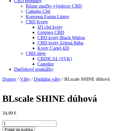
CBD produkty
Rôzne značky výrobcov CBD
Cañamo Cbd
Konopná Farma Liptov
CBD Kvety
IZI cbd kvety
Greeneo CBD
CBD kvety Black Widow
CBD kvety Zelená Bába
Kvety Cartel 420
CBD oleje
CBDICAL (SVK)
Cannilav
Darčekové poukážky
Domov
/
Váhy
/
Digitálne váhy
/ BLscale SHINE dúhová
BLscale SHINE dúhová
34,90
€
množstvo
BLscale
Pridať do košíka