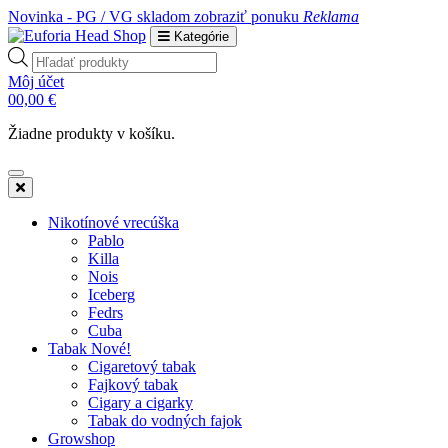
Novinka - PG / VG skladom
zobraziť ponuku
Reklama
Kategórie
Products
search
Môj účet
0
0,00
€
Žiadne produkty v košíku.
Nikotínové vrecúška
Pablo
Killa
Nois
Iceberg
Fedrs
Cuba
Tabak Nové!
Cigaretový tabak
Fajkový tabak
Cigary a cigarky
Tabak do vodných fajok
Growshop