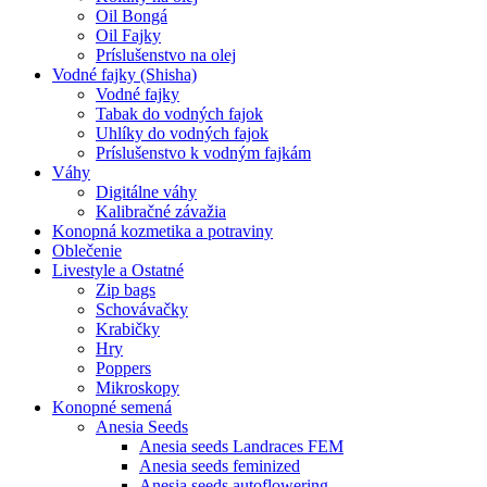
Oil Bongá
Oil Fajky
Príslušenstvo na olej
Vodné fajky (Shisha)
Vodné fajky
Tabak do vodných fajok
Uhlíky do vodných fajok
Príslušenstvo k vodným fajkám
Váhy
Digitálne váhy
Kalibračné závažia
Konopná kozmetika a potraviny
Oblečenie
Livestyle a Ostatné
Zip bags
Schovávačky
Krabičky
Hry
Poppers
Mikroskopy
Konopné semená
Anesia Seeds
Anesia seeds Landraces FEM
Anesia seeds feminized
Anesia seeds autoflowering