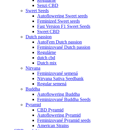
Regulárne
Senzi CBD
Sweet Seeds
Autoflowering Sweet seeds
Feminized Sweet seeds
Fast Version F1 Sweet Seeds
Sweet CBD
Dutch passion
AutoFem Dutch passion
Feminizované Dutch passion
Regulárne
dutch cbd
Dutch mix
Nirvana
Feminizované semená
Nirvana Sativa Seedbank
Regular semená
Buddha
Autoflowering Buddha
Feminizované Buddha Seeds
Pyramid
CBD Pyramid
Autoflowering Pyramid
Feminizované Pyramid seeds
American Strains