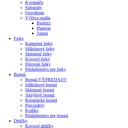
Kvetináče
Substráty
Osvetlenie
Výživa rastlín
Biobizz
Plagron
Atami
Fajky
Kamenné fajky
Silikónové fajky
Sklenené fajky
Kovové fajky
Drevené fajky
Príslušenstvo pre fajky
Bongá
Bongá VÝPREDAJ!!!
Silikónové bongá
Sklenené bongá
Akrylové bongá
Keramické bongá
Precoolery
Kotlíky
Príslušenstvo pre bongá
Drtičky
Kovové drtičky