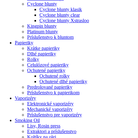
Cyclone blunty
Cyclone blunty klasik
Cyclone blunty clear
Cyclone blunty Xstrasloo
Kingpin blunty
Platinum blunty
Príslušenstvo k bluntom
Papieriky
Krátke papieriky
Dlhé papieriky
Rolky
Celulózové papieriky
Ochutené papieriky
Ochutené rolky
Ochutené dlhé papieriky
Predrolované papieriky
Príslušenstvo k papierikom
Vaporizéry
Elektronické vaporizéry
Mechanické vaporizéry
Príslušenstvo pre vaporizéry
Smoking Oil
Lisy, Rosin press
Extraktori a príslušenstvo
Koltíky na olej