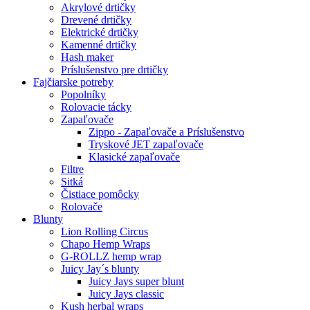
Akrylové drtičky
Drevené drtičky
Elektrické drtičky
Kamenné drtičky
Hash maker
Príslušenstvo pre drtičky
Fajčiarske potreby
Popolníky
Rolovacie tácky
Zapaľovače
Zippo - Zapaľovače a Príslušenstvo
Tryskové JET zapaľovače
Klasické zapaľovače
Filtre
Sitká
Čistiace pomôcky
Rolovače
Blunty
Lion Rolling Circus
Chapo Hemp Wraps
G-ROLLZ hemp wrap
Juicy Jay´s blunty
Juicy Jays super blunt
Juicy Jays classic
Kush herbal wraps